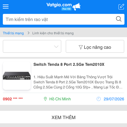
Thiết bị mạng
Linh kiện cho thiết bị mạng
Lọc nâng cao
Switch Tenda 8 Port 2.5Ge Tem2010X
1. Hiệu Suất Mạnh Mẽ Với Băng Thông Vượt Trội
Switch Tenda 8 Port 2.5Ge Tem2010X Được Trang Bị 8
Cổng 2.5Ge Cùng 2 Cổng 10G Sfp+ , Mang Lại Tốc Độ
Truyền Tải Ổn Định Ngay Cả Khi Nhiều Thiết Bị Hoạt
Động Cùng Lúc. Với Băng Thông 80Gbps Và Tốc Độ...
0902 *** ***
Hồ Chí Minh
29/07/2026
XEM THÊM