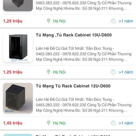
0463.283.222 - 0979.622.232 Công Ty Cổ Phần Thương
Mại Công Nghệ Htvina Đc: Số 26 Ngõ 211 Khương
Trung &Ndash; Thanh Xuân &Ndash; Hà Nội Yahoo
:Htvinakd3 Http ://Www.sieuthiht.com Trụ Sở Chính:
1,25 triệu
Hà Nội
>1 năm
Tủ Mạng ,Tủ Rack Cabinet 10U-D600
Liên Hệ Để Có Giá Tốt Nhất: Trần Đức Trung -
0463.283.222 - 0979.622.232 Công Ty Cổ Phần Thương
Mại Công Nghệ Htvina Đc: Số 26 Ngõ 211 Khương
Trung &Ndash; Thanh Xuân &Ndash; Hà Nội Yahoo
:Htvinakd3 Http ://Www.sieuthiht.com Trụ Sở Chính:
1,25 triệu
Hà Nội
>1 năm
Tủ Mạng Tủ Rack Cabinet 12U-D600
Liên Hệ Để Có Giá Tốt Nhất: Trần Đức Trung -
0463.283.222 - 0979.622.232 Công Ty Cổ Phần Thương
Mại Công Nghệ Htvina Đc: Số 26 Ngõ 211 Khương
Trung &Ndash; Thanh Xuân &Ndash; Hà Nội Yahoo
:Htvinakd3 Http ://Www.sieuthiht.com Trụ Sở Chính:
1,45 triệu
Hà Nội
>1 năm