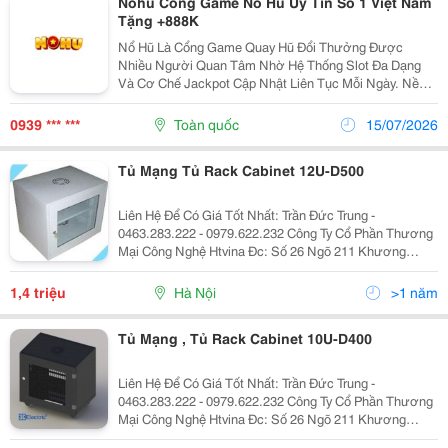
Nohu Cổng Game Nổ Hũ Uy Tín Số 1 Việt Nam
Tặng +888K
Nổ Hũ Là Cổng Game Quay Hũ Đổi Thưởng Được
Nhiều Người Quan Tâm Nhờ Hệ Thống Slot Đa Dạng
Và Cơ Chế Jackpot Cập Nhật Liên Tục Mỗi Ngày. Nền
Tảng Nohu Tại Nohu.com Tập Trung Vào Trải Nghiệm
Người Dùng Với Giao Diện Mượt Mà, Thao Tác Đơn
0939 *** ***
Toàn quốc
15/07/2026
Giản, Tốc Độ...
Tủ Mạng Tủ Rack Cabinet 12U-D500
Liên Hệ Để Có Giá Tốt Nhất: Trần Đức Trung -
0463.283.222 - 0979.622.232 Công Ty Cổ Phần Thương
Mại Công Nghệ Htvina Đc: Số 26 Ngõ 211 Khương
Trung &Ndash; Thanh Xuân &Ndash; Hà Nội Yahoo
:Htvinakd3 Http ://Www.sieuthiht.com Trụ Sở Chính:
1,4 triệu
Hà Nội
>1 năm
Tủ Mạng , Tủ Rack Cabinet 10U-D400
Liên Hệ Để Có Giá Tốt Nhất: Trần Đức Trung -
0463.283.222 - 0979.622.232 Công Ty Cổ Phần Thương
Mại Công Nghệ Htvina Đc: Số 26 Ngõ 211 Khương
Trung &Ndash; Thanh Xuân &Ndash; Hà Nội Yahoo