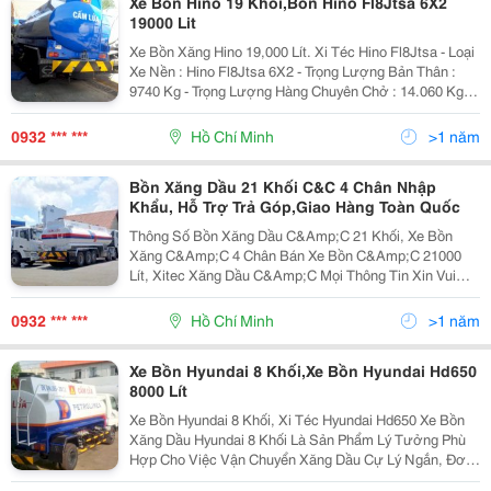
Xe Bồn Hino 19 Khối,Bồn Hino Fl8Jtsa 6X2
19000 Lit
Xe Bồn Xăng Hino 19,000 Lít. Xi Téc Hino Fl8Jtsa - Loại
Xe Nền : Hino Fl8Jtsa 6X2 - Trọng Lượng Bản Thân :
9740 Kg - Trọng Lượng Hàng Chuyên Chở : 14.060 Kg -
Trọng Lượng Toàn Bộ : 23.800 Kg - Dung Tích Bồn :
18.000 Lít, Chia 4 Ngăn Th
0932 *** ***
Hồ Chí Minh
>1 năm
Bồn Xăng Dầu 21 Khối C&C 4 Chân Nhập
Khẩu, Hỗ Trợ Trả Góp,Giao Hàng Toàn Quốc
Thông Số Bồn Xăng Dầu C&Amp;C 21 Khối, Xe Bồn
Xăng C&Amp;C 4 Chân Bán Xe Bồn C&Amp;C 21000
Lít, Xitec Xăng Dầu C&Amp;C Mọi Thông Tin Xin Vui
Lòng Liên Hệ : Công Ty Cp Cơ Khí Xăng Dầu 446 Nơ
Trang Long, P.13, Q.bình Thạnh, Tp Hcm Chuyên
0932 *** ***
Hồ Chí Minh
>1 năm
Xe Bồn Hyundai 8 Khối,Xe Bồn Hyundai Hd650
8000 Lít
Xe Bồn Hyundai 8 Khối, Xi Téc Hyundai Hd650 Xe Bồn
Xăng Dầu Hyundai 8 Khối Là Sản Phẩm Lý Tưởng Phù
Hợp Cho Việc Vận Chuyển Xăng Dầu Cự Lý Ngắn, Đơn
Hàng Ít, Cấp Phát Lẻ Hoặc Cho Trạm Xe. Chúng Tôi Đã