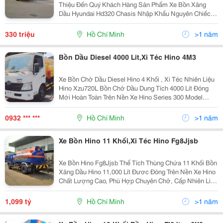
Thiệu Đến Quý Khách Hàng Sản Phẩm Xe Bồn Xăng
Dầu Hyundai Hd320 Chasis Nhập Khẩu Nguyên Chiếc.
Bồn Chở Xăng Thể Tích 21,000 Lít Được Đóng Mới
Hoàn Toàn Trên Nền Xe Hyundai Hd320 Máy Điện Hoặc
330 triệu
Hồ Chí Minh
>1 năm
Máy Cơ Củ
Bồn Dầu Diesel 4000 Lit,Xi Téc Hino 4M3
Xe Bồn Chở Dầu Diesel Hino 4 Khối , Xi Téc Nhiên Liệu
Hino Xzu720L Bồn Chở Dầu Dung Tích 4000 Lít Đóng
Mới Hoàn Toàn Trên Nền Xe Hino Series 300 Model
Xzu720L Đáp Ứng Nhu Cầu Vận Chuyển Ngắn Cho
Công Trình, Vận Chuyển Xăng Dầu Trên Những Đoạn
0932 *** ***
Hồ Chí Minh
>1 năm
Đườn
Xe Bồn Hino 11 Khối,Xi Téc Hino Fg8Jjsb
Xe Bồn Hino Fg8Jjsb Thể Tích Thùng Chứa 11 Khối Bồn
Xăng Dầu Hino 11,000 Lít Đươc Đóng Trên Nền Xe Hino
Chất Lượng Cao, Phù Hợp Chuyên Chở, Cấp Nhiên Liệu
Cho Các Trạm Xăng Dầu Miền Tây. Hỗ Trợ Mua Xe Bồn
Hino Trả Góp Toàn Quốc, Chỉ Cần Trả Trước
1,099 tỷ
Hồ Chí Minh
>1 năm