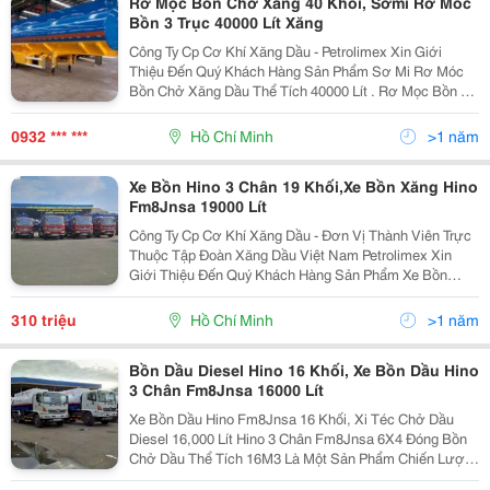
Rơ Mọc Bồn Chở Xăng 40 Khối, Sơmi Rơ Moc
Bồn 3 Trục 40000 Lít Xăng
Công Ty Cp Cơ Khí Xăng Dầu - Petrolimex Xin Giới
Thiệu Đến Quý Khách Hàng Sản Phẩm Sơ Mi Rơ Móc
Bồn Chở Xăng Dầu Thể Tích 40000 Lít . Rơ Mọc Bồn 40
Khối Đóng Mới Theo Tiêu Chuẩn Petrolimex Hình Ảnh
Rơ Moc Bồn Xăng 40,000 Lít Thông Số Kỹ Thuậ
0932 *** ***
Hồ Chí Minh
>1 năm
Xe Bồn Hino 3 Chân 19 Khối,Xe Bồn Xăng Hino
Fm8Jnsa 19000 Lít
Công Ty Cp Cơ Khí Xăng Dầu - Đơn Vị Thành Viên Trực
Thuộc Tập Đoàn Xăng Dầu Việt Nam Petrolimex Xin
Giới Thiệu Đến Quý Khách Hàng Sản Phẩm Xe Bồn
Xăng Hino Fm8Jnsa 6X4 Đóng Bồn 19,000 Lít. Đây Là
Loại Bồn Có Thể Tích Lớn Nhất Được Áp Dụng Cho
310 triệu
Hồ Chí Minh
>1 năm
Dòng Xe
Bồn Dầu Diesel Hino 16 Khối, Xe Bồn Dầu Hino
3 Chân Fm8Jnsa 16000 Lít
Xe Bồn Dầu Hino Fm8Jnsa 16 Khối, Xi Téc Chở Dầu
Diesel 16,000 Lít Hino 3 Chân Fm8Jnsa 6X4 Đóng Bồn
Chở Dầu Thể Tích 16M3 Là Một Sản Phẩm Chiến Lược
Của Chúng Tôi. Xe Nền Hino Fm8Jnsa 6X4 Là Một Sản