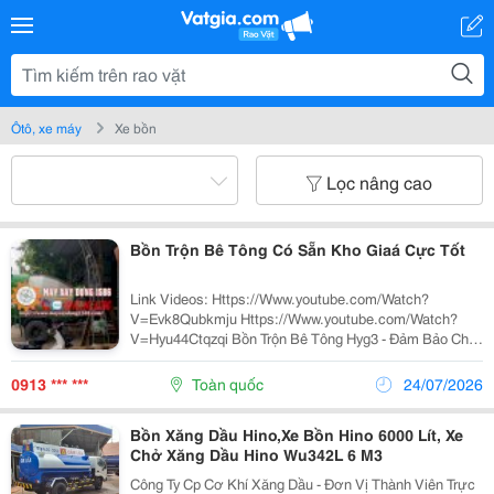
Ôtô, xe máy
Xe bồn
Lọc nâng cao
Bồn Trộn Bê Tông Có Sẵn Kho Giaá Cực Tốt
Link Videos: Https://Www.youtube.com/Watch?
V=Evk8Qubkmju Https://Www.youtube.com/Watch?
V=Hyu44Ctqzqi Bồn Trộn Bê Tông Hyg3 - Đảm Bảo Chất
Lượng, Giá Thành Rẻ Cùng Nhiều Ưu Đãi. Chúng Tôi
Có Trách Nhiệm Bảo Hành Và Bảo Trì Chu Đáo Cho Toàn
0913 *** ***
Toàn quốc
24/07/2026
Bộ Sản...
Bồn Xăng Dầu Hino,Xe Bồn Hino 6000 Lít, Xe
Chở Xăng Dầu Hino Wu342L 6 M3
Công Ty Cp Cơ Khí Xăng Dầu - Đơn Vị Thành Viên Trực