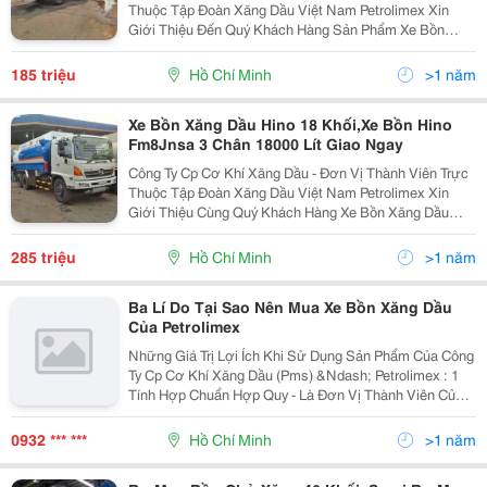
Thuộc Tập Đoàn Xăng Dầu Việt Nam Petrolimex Xin
Giới Thiệu Đến Quý Khách Hàng Sản Phẩm Xe Bồn
Xăng Dầu Hino Wu342L Thể Tích 6000 Lít , Được Thiết
Kế Sản Xuất Mới 100% Trên Nền Xe Hino Dutro Wu342L
185 triệu
Hồ Chí Minh
>1 năm
N
Xe Bồn Xăng Dầu Hino 18 Khối,Xe Bồn Hino
Fm8Jnsa 3 Chân 18000 Lít Giao Ngay
Công Ty Cp Cơ Khí Xăng Dầu - Đơn Vị Thành Viên Trực
Thuộc Tập Đoàn Xăng Dầu Việt Nam Petrolimex Xin
Giới Thiệu Cùng Quý Khách Hàng Xe Bồn Xăng Dầu
Hino 3 Chân Fm8Jnsa 18000 Lít. Bồn Chuyên Chở Xăng
Dầu , Đóng Theo Tiêu Chuẩn Petrolimex Đảm Bảo Phù
285 triệu
Hồ Chí Minh
>1 năm
Ba Lí Do Tại Sao Nên Mua Xe Bồn Xăng Dầu
Của Petrolimex
Những Giá Trị Lợi Ích Khi Sử Dụng Sản Phẩm Của Công
Ty Cp Cơ Khí Xăng Dầu (Pms) &Ndash; Petrolimex : 1
Tính Hợp Chuẩn Hợp Quy - Là Đơn Vị Thành Viên Của
Tập Đoàn Xăng Dầu Việt Nam Petrolimex, Công Ty Cơ
Khí Xăng Dầu Chịu Trách Nhiệm Chính Trong
0932 *** ***
Hồ Chí Minh
>1 năm