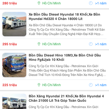
Phẩm Cao Cấp Và Chất Lượng Nhất Của Hino Motor, V
280 triệu
Hồ Chí Minh
>1 năm
Xe Bồn Dầu Diesel Hyundai 18 Khối,Xe Bồn
Hyundai Hd320 4 Chân 18000 Lít
Xe Bồn Chở Dầu Diesel Hyundai 4 Chân 18000 Lít Do
Công Ty Cp Cơ Khí Xăng Dầu - Petrolimex Thiết Kế Sản
Xuất Trên Dây Chuyền Công Nghệ Hiện Đại Kết Hợp
Cùng Kinh Nghiệp Của Đội Ngũ Công Nhân Viên Lành
Nghề Đảm Bảo Mang Đến Cho Quý Khách Hàng Sản
295 triệu
Hồ Chí Minh
>1 năm
Phẩm
Bồn Dầu Diesel Hino 10M3,Xe Bồn Chở Dầu
Hino Fg8Jjsb 10 Khối
Công Ty Cp Cơ Khí Xăng Dầu - Petrolimex Xin Giới
Thiệu Đến Quý Khách Hàng Sản Phẩm Xe Bồn Chở Dầu
Diesel Thể Tích 10 Khối Đóng Trên Nền Xe Hino Fg8Jjsb
Mới Nhất Của Chúng Tôi. Qua Nhiều Năm Kinh Nghiệm
Sản Xuất Xe Bồn Và Được Sự Tư Vấn Góp Ý Của N
225 triệu
Hồ Chí Minh
>1 năm
Bồn Xăng Hyundai 21 Khối,Xe Bồn Hyundai 4
Chân 21000 Lít Trả Góp Toàn Quốc
Công Ty Cp Cơ Khí Xăng Dầu - Petrolimex Xin Giới