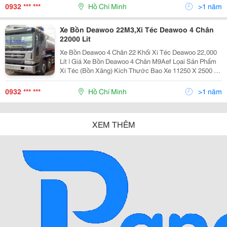
Thiết Kế Và Sản Xuất Xe Bồn Xăng Dầu 8000 L
0932 *** ***
Hồ Chí Minh
>1 năm
Xe Bồn Deawoo 22M3,Xi Téc Deawoo 4 Chân
22000 Lit
Xe Bồn Deawoo 4 Chân 22 Khối Xi Téc Deawoo 22,000
Lít | Giá Xe Bồn Deawoo 4 Chân M9Aef Lọai Sản Phẩm
Xi Téc (Bồn Xăng) Kích Thước Bao Xe 11250 X 2500 X
3440 Kích Thước Bao Xi Téc 7680 X 2450 X 1510 Khối
Lượng
0932 *** ***
Hồ Chí Minh
>1 năm
XEM THÊM