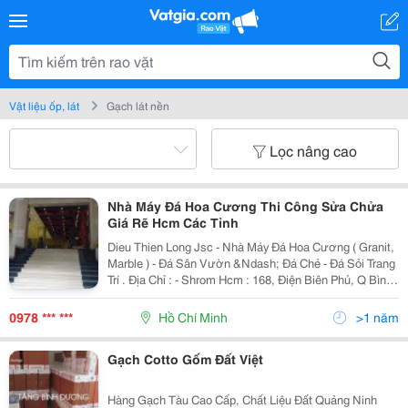
Vật liệu ốp, lát
Gạch lát nền
Lọc nâng cao
Nhà Máy Đá Hoa Cương Thi Công Sửa Chửa
Giá Rẽ Hcm Các Tỉnh
Dieu Thien Long Jsc - Nhà Máy Đá Hoa Cương ( Granit,
Marble ) - Đá Sân Vườn &Ndash; Đá Chẻ - Đá Sỏi Trang
Trí . Địa Chỉ : - Shrom Hcm : 168, Điện Biên Phủ, Q Bình
Thạnh, Hcm. - Mỏ Nhà Máy : Quỳ Hợp, Nghệ An. - Mst :
2900862009 -
0978 *** ***
Hồ Chí Minh
>1 năm
Gạch Cotto Gốm Đất Việt
Hàng Gạch Tàu Cao Cấp, Chất Liệu Đất Quảng Ninh