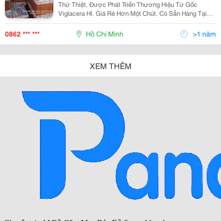
Thứ Thiệt, Được Phát Triển Thương Hiệu Từ Gốc
Viglacera Hl. Giá Rẻ Hơn Một Chút. Có Sẵn Hàng Tại
Kho Gần Ngã 4 An Sương
Http://Gomdatviet.blogspot.com/P/Gach-Lat-Nen.html
0862 *** ***
Hồ Chí Minh
>1 năm
Công Ty Tnhh Tăn
XEM THÊM