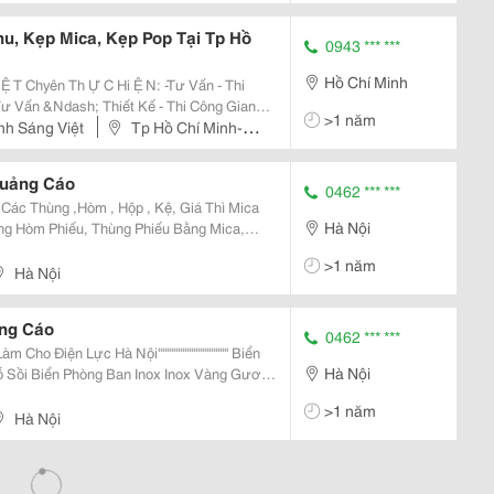
u, Kẹp Mica, Kẹp Pop Tại Tp Hồ
0943 *** ***
Hồ Chí Minh
n Th Ự C Hi Ệ N: -Tư Vấn - Thi
>1 năm
h Sáng Việt
Tp Hồ Chí Minh-
Quảng Cáo
0462 *** ***
Hà Nội
>1 năm
Hà Nội
ng Cáo
0462 *** ***
Hà Nội
àng Gương
ng Inox Sản Xuất Biển Inox
>1 năm
Hà Nội