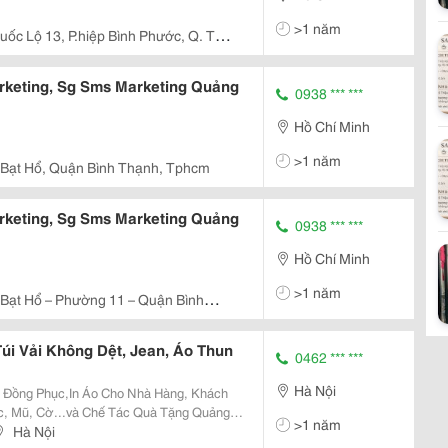
>1 năm
uốc Lộ 13, P.hiệp Bình Phước, Q. Thủ
keting, Sg Sms Marketing Quảng
0938 *** ***
Hồ Chí Minh
>1 năm
 Bạt Hổ, Quận Bình Thạnh, Tphcm
keting, Sg Sms Marketing Quảng
0938 *** ***
Hồ Chí Minh
>1 năm
 Bạt Hổ – Phường 11 – Quận Bình
Túi Vải Không Dệt, Jean, Áo Thun
0462 *** ***
Hà Nội
o Đồng Phục,In Áo Cho Nhà Hàng, Khách
>1 năm
Hà Nội