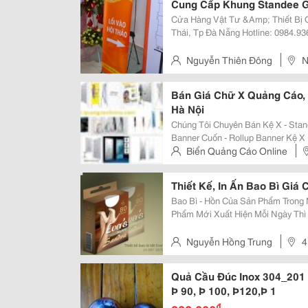
Cung Cấp Khung Standee Gi
Cửa Hàng Vật Tư &Amp; Thiết Bị Quảng Cáo 
Thái, Tp Đà Nẵng Hotline: 0984.936.381 (Mr Đông) Website:
Http://Gianhangvn.com/Standeedn Email: Standeedn@Gmail.com Faceboo
Https://Www.facebook.com/Stand
Nguyễn Thiên Đông
N
Bán Giá Chữ X Quảng Cáo,
Hà Nội
Chúng Tôi Chuyên Bán Kệ X - Standee - Roll Up Banner Cuốn | Standee Land
Banner Cuốn - Rollup Banner Kệ X Banner Standy Standee Rollup Kệ X -
Standee - Roll Up Roll Up Banner, Banner Standee , Giá Cuốn Nhôm X Banner
Biển Quảng Cáo Online
Stand Roll
Thiết Kế, In Ấn Bao Bì Giá
Bao Bì - Hồn Của Sản Phẩm Trong Một Thế Giới, Nơi Mà Có Hàng Ngàn Sản
Phẩm Mới Xuất Hiện Mỗi Ngày Thì
Nổi Bật Thực Sự Là Một Nhiệm Vụ
Của Bạn Trở Nên Thu Hút Những C
Nguyễn Hồng Trung
4
Quả Cầu Đúc Inox 304_201 B
Þ 90, Þ 100, Þ120,Þ 1
₫