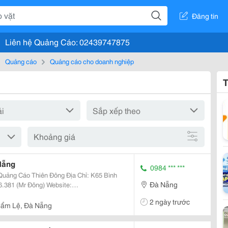
Đăng tin
Liên hệ Quảng Cáo: 02439747875
Quảng cáo
Quảng cáo cho doanh nghiệp
T
Khoảng giá
Nẵng
0984 *** ***
Thiên Đông Địa Chỉ: K65 Bình
Đà Nẵng
ấp
2 ngày trước
u Chu
ẩm Lệ, Đà Nẵng