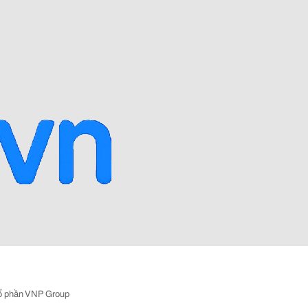
ổ phần VNP Group