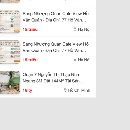
Sang Nhượng Quán Cafe View Hồ
Văn Quán - Địa Chỉ: 77 Hồ Văn
Quán, Hà Đông, Hà Nội Khu Vực
15 triệu
Hà Nội
Kinh Doanh Sầm Uất
Sang Nhượng Quán Cafe View Hồ
Văn Quán - Địa Chỉ: 77 Hồ Văn
Quán, Hà Đông, Hà Nội Khu Vực
15 triệu
Hà Nội
Kinh Doanh Sầm Uất
Quận 7 Nguyễn Thị Thập Nhà
Ngang 8M Đất 144M² Tài Sản
Đáng Chú Ý
16 tỷ
Hồ Chí Minh