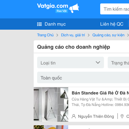
Danh mục
Liên hệ QC
Trang Chủ
Dịch vụ, giải trí
Quảng cáo, sự kiện
Quảng cáo cho doanh nghiệp
Bán Standee Giá Rẻ Ở Đà 
Cửa Hàng Vật Tư &Amp; Thiết Bị Quảng Cáo 
Thái, Tp Đà Nẵng Hotline: 0984.936.381 (Mr Đông) Website:
Http://Gianhangvn.com/Standeedn Email: Standeedn@Gmail.com - Cung C
Standee Các Loại. (Standee X Tiê
Nguyễn Thiên Đông
C