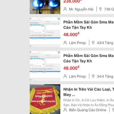
238.000
Mr. Nguyễn Hải
736 Q
Đức
Phần Mềm Sài Gòn Sms Mar
Cáo Tận Tay Kh
₫
48.000
Lâm Pmqc
43/4 Tăng
Phần Mềm Sài Gòn Sms Mar
Cáo Tận Tay Kh
₫
48.000
Lâm Pmqc
34/4 Tăng
Thạnh – Hồ Chí Minh
Nhận In Trên Vải Các Loại, 
May ...
Nhận In Cờ, In Cờ Lưu Niệm, In Á
Sạn, Bảo Vệ Nhận In Áo Đồng Phục, Mũ, Cờ...và Chế Tác Quà Tặng Quảng
Cáo Tại Hà Nội Nhận Thêu Cờ Thi Đua, Cờ Thưởng, Thêu - Đồng Phục Lớp, In
Biển Quảng Cáo Online