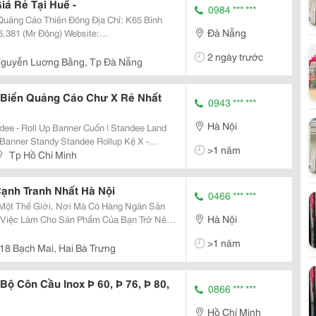
á Rẻ Tại Huế -
0984 *** ***
Thiên Đông Địa Chỉ: K65 Bình
Đà Nẵng
k:
2 ngày trước
eedn?Fre
guyễn Luơng Bằng, Tp Đà Nẵng
 Biển Quảng Cáo Chư X Rẻ Nhất
0943 *** ***
Hà Nội
>1 năm
Tp Hồ Chí Minh
 Cạnh Tranh Nhất Hà Nội
0466 *** ***
Hà Nội
 Việc Làm Cho Sản Phẩm Của Bạn Trở Nên
 Quá Khó Khăn. Làm Thế Nào Để Bao Bì
>1 năm
ái Nhìn
18 Bạch Mai, Hai Bà Trưng
ộ Côn Cầu Inox Þ 60, Þ 76, Þ 80,
0866 *** ***
Hồ Chí Minh