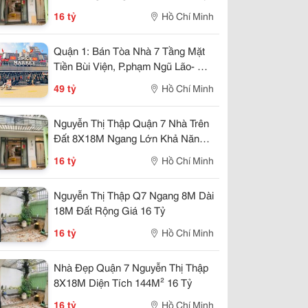
16 tỷ
Hồ Chí Minh
Quận 1: Bán Tòa Nhà 7 Tầng Mặt
Tiền Bùi Viện, P.phạm Ngũ Lão- Dt
40M2- Sẵn Hdt Riêng Tầng Trệt
49 tỷ
Hồ Chí Minh
80Tr/Th- Chính Chủ Chào Giá Tốt
Nguyễn Thị Thập Quận 7 Nhà Trên
Đất 8X18M Ngang Lớn Khả Năng
Khai Thác Cao
16 tỷ
Hồ Chí Minh
Nguyễn Thị Thập Q7 Ngang 8M Dài
18M Đất Rộng Giá 16 Tỷ
16 tỷ
Hồ Chí Minh
Nhà Đẹp Quận 7 Nguyễn Thị Thập
8X18M Diện Tích 144M² 16 Tỷ
16 tỷ
Hồ Chí Minh