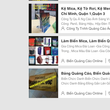
Áo Lớp ... In Áo Phô
Kệ Mica, Kệ Tờ Rơi, Kệ Men
Chí Minh, Quận 1,Quận 3
Công Ty Qu Ả Ng Cáo Ánh Sáng Vi Ệ T Chyê
Công: Panô, Bảng Hiệu, Hộp Đèn -Tư Vấn &Ndash; Thiết Kế - Thi Công Gian
Hàng Hội Chợ, Triển Lãm -Tư Vấn &Ndash; Thiết Kế - Thi Công Trang Trí Nội
Công Ty Tnhh Quảng Cáo Án
Ngoại Thất, Sho
Hà Nộ
Làm Biển Mica, Làm Biển 
Gia Công Mica Đài Loan -Gia Công Các Thùng ,Hòm , Hộp , Kệ, Giá Thì Mica
Trong , Mica Màu Đài Loan -Gia Công Hòm Phiếu, Thùng Phiếu Bằng Mica,
Hòm Phiếu Nẹp Nhôm -Gia Công Kệ Tờ Rơi, Tờ Gấp, Kệ Menu, Kệ Thực Đơn
Bằng Mica Đài Loan
Biển Quảng Cáo Online
Bảng Quảng Cáo, Biển Quả
Biển Chức Danh Biển Chức Danh Làm Cho Điện Lực Hà Nội'''''''''''''''''''''''''''''''' Biển
Chức Danh Bằng Đồng Gắn Lên Gỗ Sồi Biển Phòng Ban Inox Inox V
Biển Phòng Ban Bằ
Biển Quảng Cáo Online