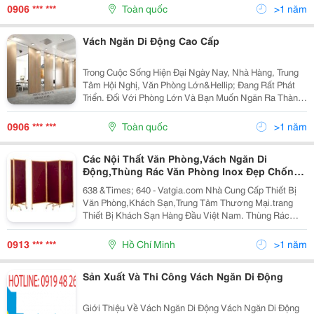
Nỉ&Hellip; Mỗi Loại Vách Ngăn Đều Có Công Dụng Và
0906 *** ***
Toàn quốc
>1 năm
Thích Hợp...
Vách Ngăn Di Động Cao Cấp
Trong Cuộc Sống Hiện Đại Ngày Nay, Nhà Hàng, Trung
Tâm Hội Nghị, Văn Phòng Lớn&Hellip; Đang Rất Phát
Triển. Đối Với Phòng Lớn Và Bạn Muốn Ngăn Ra Thành
2, Thì Vách Ngăn Di Động Là Nhu Cầu Thiết Yếu. Bởi
Khả Năng Ứng Dụng Tuyệt Vời, Nhanh, Gọn, Và Ít...
0906 *** ***
Toàn quốc
>1 năm
Các Nội Thất Văn Phòng,Vách Ngăn Di
Động,Thùng Rác Văn Phòng Inox Đẹp Chống
Rỉ Sét.
638 &Times; 640 - Vatgia.com Nhà Cung Cấp Thiết Bị
Văn Phòng,Khách Sạn,Trung Tâm Thương Mại.trang
Thiết Bị Khách Sạn Hàng Đầu Việt Nam. Thùng Rác
Bàn Đạp Mã Sp: Ek9625Js Số Lượng Mua: Đặt Hàng
0913 *** ***
Hồ Chí Minh
>1 năm
Sản Xuất Và Thi Công Vách Ngăn Di Động
Giới Thiệu Về Vách Ngăn Di Động Vách Ngăn Di Động