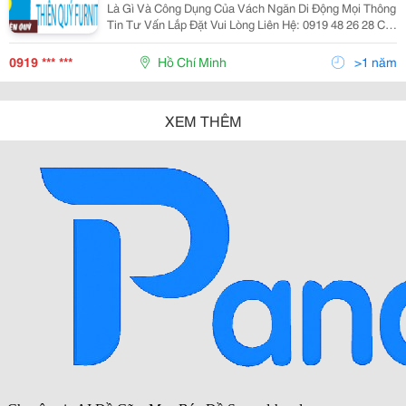
Là Gì Và Công Dụng Của Vách Ngăn Di Động Mọi Thông
Tin Tư Vấn Lắp Đặt Vui Lòng Liên Hệ: 0919 48 26 28 Có
Thể Đây Là Một Ngôn Từ Khá Lạ Lẫm Với Một Số
Người Hoặc Có Thể Có Sự N
0919 *** ***
Hồ Chí Minh
>1 năm
XEM THÊM