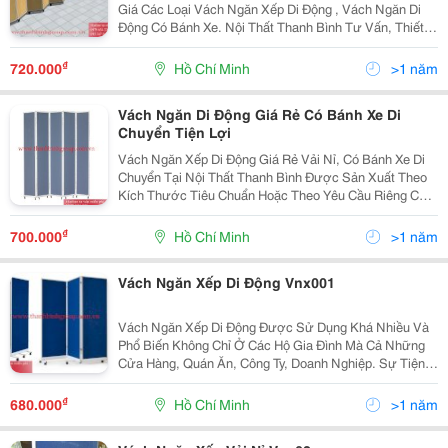
Giá Các Loại Vách Ngăn Xếp Di Động , Vách Ngăn Di
Động Có Bánh Xe. Nội Thất Thanh Bình Tư Vấn, Thiết
Kế, Thi Công, Lắp Đặt Vách Ngăn Văn Phòng Theo Màu
Sắc, Kích Thước Tiêu Chuẩn Hoặc Theo Yêu Cầu...
₫
720.000
Hồ Chí Minh
>1 năm
Vách Ngăn Di Động Giá Rẻ Có Bánh Xe Di
Chuyển Tiện Lợi
Vách Ngăn Xếp Di Động Giá Rẻ Vải Nỉ, Có Bánh Xe Di
Chuyển Tại Nội Thất Thanh Bình Được Sản Xuất Theo
Kích Thước Tiêu Chuẩn Hoặc Theo Yêu Cầu Riêng Của
Từng Khách Hàng. Quý Khách Hàng Có Thể Lựa Chọn
Màu Sắc Vải Nỉ Phù Hợp Với Không Gian Của Mình...
₫
700.000
Hồ Chí Minh
>1 năm
Vách Ngăn Xếp Di Động Vnx001
Vách Ngăn Xếp Di Động Được Sử Dụng Khá Nhiều Và
Phổ Biến Không Chỉ Ở Các Hộ Gia Đình Mà Cả Những
Cửa Hàng, Quán Ăn, Công Ty, Doanh Nghiệp. Sự Tiện
Lợi Trong Lắp Đặt Và Sử Dụng Cũng Như Tiết Kiệm
Không Gian, Đẹp Mắt Là Những Ưu Điểm Nổi Bật Của
₫
680.000
Hồ Chí Minh
>1 năm
Loại...