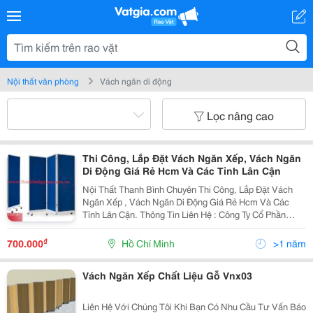
Nội thất văn phòng
Vách ngăn di động
Lọc nâng cao
Thi Công, Lắp Đặt Vách Ngăn Xếp, Vách Ngăn
Di Động Giá Rẻ Hcm Và Các Tỉnh Lân Cận
Nội Thất Thanh Bình Chuyên Thi Công, Lắp Đặt Vách
Ngăn Xếp , Vách Ngăn Di Động Giá Rẻ Hcm Và Các
Tỉnh Lân Cận. Thông Tin Liên Hệ : Công Ty Cổ Phần
Thanh Bình Group Hotline/Zalo : 0979 634 326 - 093 247
3688 (Mr. Phương) Website:...
₫
700.000
Hồ Chí Minh
>1 năm
Vách Ngăn Xếp Chất Liệu Gỗ Vnx03
Liên Hệ Với Chúng Tôi Khi Bạn Có Nhu Cầu Tư Vấn Báo