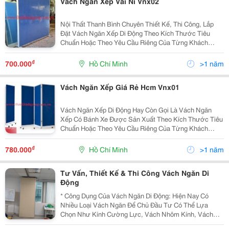
Vách Ngăn Xếp Vải Nỉ Vnx02
Nội Thất Thanh Bình Chuyên Thiết Kế, Thi Công, Lắp
Đặt Vách Ngăn Xếp Di Động Theo Kích Thước Tiêu
Chuẩn Hoặc Theo Yêu Cầu Riêng Của Từng Khách
Hàng. Liên Hệ Với Chúng Tôi Để Được Tư Vấn Và Báo
Giá Miễn Phí. Công Ty Cổ Phần Thanh Bình Group ...
₫
700.000
Hồ Chí Minh
>1 năm
Vách Ngăn Xếp Giá Rẻ Hcm Vnx01
Vách Ngăn Xếp Di Động Hay Còn Gọi Là Vách Ngăn
Xếp Có Bánh Xe Được Sản Xuất Theo Kích Thước Tiêu
Chuẩn Hoặc Theo Yêu Cầu Riêng Của Từng Khách
Hàng. Sử Dụng Chất Liệu Nỉ/ Ván Mdf/ Mfc Ốp Khung
Thép Sơn Tĩnh Điện. Thông Tin Liên Hệ : Công Ty Cổ...
₫
780.000
Hồ Chí Minh
>1 năm
Tư Vấn, Thiết Kế & Thi Công Vách Ngăn Di
Động
* Công Dụng Của Vách Ngăn Di Động: Hiện Nay Có
Nhiều Loại Vách Ngăn Để Chủ Đầu Tư Có Thể Lựa
Chọn Như Kính Cường Lực, Vách Nhôm Kính, Vách
Ngăn Thạch Cao, Vách Ngăn Gỗ Các Loại, Vách Ngăn