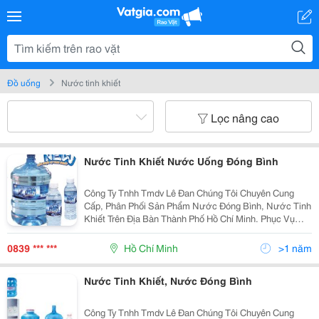
Đồ uống
Nước tinh khiết
Lọc nâng cao
Nước Tinh Khiết Nước Uống Đóng Bình
Công Ty Tnhh Tmdv Lê Đan Chúng Tôi Chuyên Cung
Cấp, Phân Phối Sản Phẩm Nước Đóng Bình, Nước Tinh
Khiết Trên Địa Bàn Thành Phố Hồ Chí Minh. Phục Vụ
Cho Các Hộ Gia Đình, Văn Phòng Công Ty, Nhà Hàng,
Khách Sạn.... Hội Nghị, Tour Du Lịch, Cưới Hỏi.
0839 *** ***
Hồ Chí Minh
>1 năm
Nước Tinh Khiết, Nước Đóng Bình
Công Ty Tnhh Tmdv Lê Đan Chúng Tôi Chuyên Cung