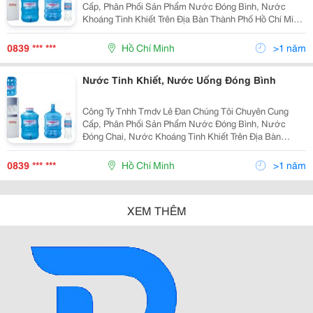
Cấp, Phân Phối Sản Phẩm Nước Đóng Bình, Nước
Khoáng Tinh Khiết Trên Địa Bàn Thành Phố Hồ Chí Minh.
Phục Vụ Cho Các Hộ Gia Đình, Văn Phòng Công Ty, Nhà
Hàng, Khách Sạn.... Hội Nghị, Tour Du Lịch, Cư
0839 *** ***
Hồ Chí Minh
>1 năm
Nước Tinh Khiết, Nước Uống Đóng Bình
Công Ty Tnhh Tmdv Lê Đan Chúng Tôi Chuyên Cung
Cấp, Phân Phối Sản Phẩm Nước Đóng Bình, Nước
Đóng Chai, Nước Khoáng Tinh Khiết Trên Địa Bàn
Thành Phố Hồ Chí Minh. Phục Vụ Cho Các Hộ Gia Đình,
Văn Phòng Công Ty, Nhà Hàng, Khách Sạn.... Hội Nghị,
0839 *** ***
Hồ Chí Minh
>1 năm
XEM THÊM