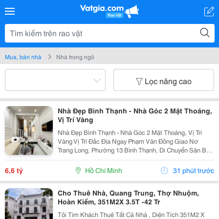
Mua, bán nhà
Nhà trong ngõ
Lọc nâng cao
Nhà Đẹp Bình Thạnh - Nhà Góc 2 Mặt Thoáng,
Vị Trí Vàng
Nhà Đẹp Bình Thạnh - Nhà Góc 2 Mặt Thoáng, Vị Trí
Vàng Vị Trí Đắc Địa Ngay Phạm Văn Đồng Giao Nơ
Trang Long, Phường 13 Bình Thạnh, Di Chuyển Sân Bay
Chỉ Vài Phút. Diện Tích: 22M&Sup2; Giá Bán: 4.95 Tỷ
(Thương Lượng) Kết Cấu: 1 Trệt 2 Lầu Sân...
6,6 tỷ
Hồ Chí Minh
31 phút trước
Cho Thuê Nhà, Quang Trung, Thợ Nhuộm,
Hoàn Kiếm, 351M2X 3.5T -42 Tr
Tôi Tìm Khách Thuê Tất Cả Nhà , Diện Tích 351M2 X