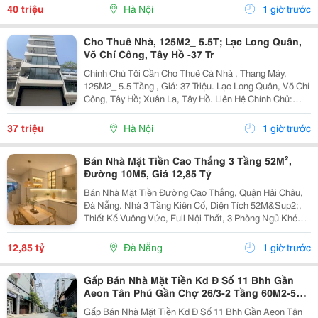
Đông Dân Cư, Kinh Doanh Sầm Uất, Nhiều Văn
40 triệu
Hà Nội
1 giờ trước
Phòng,...
Cho Thuê Nhà, 125M2_ 5.5T; Lạc Long Quân,
Võ Chí Công, Tây Hồ -37 Tr
Chính Chủ Tôi Cần Cho Thuê Cả Nhà , Thang Máy,
125M2_ 5.5 Tầng , Giá: 37 Triệu. Lạc Long Quân, Võ Chí
Công, Tây Hồ; Xuân La, Tây Hồ. Liên Hệ Chính Chủ:
0948646783 _Vỉa Hè Lớn, Mặt Tiền Rộng, Thoáng. _Vị
Trí Ngay Ngã Ba, Khu Đông Dân Cư, Kinh Doanh...
37 triệu
Hà Nội
1 giờ trước
Bán Nhà Mặt Tiền Cao Thắng 3 Tầng 52M²,
Đường 10M5, Giá 12,85 Tỷ
Bán Nhà Mặt Tiền Đường Cao Thắng, Quận Hải Châu,
Đà Nẵng. Nhà 3 Tầng Kiên Cố, Diện Tích 52M&Sup2;,
Thiết Kế Vuông Vức, Full Nội Thất, 3 Phòng Ngủ Khép
Kín Và Công Năng Đầy Đủ. Mặt Tiền Đường Rộng
10,5M, Khu Vực Đông Dân Cư, Hoạt Động Kinh Doanh
12,85 tỷ
Đà Nẵng
1 giờ trước
Sầm...
Gấp Bán Nhà Mặt Tiền Kd Đ Số 11 Bhh Gần
Aeon Tân Phú Gần Chợ 26/3-2 Tầng 60M2-5
Tỷ7
Gấp Bán Nhà Mặt Tiền Kd Đ Số 11 Bhh Gần Aeon Tân