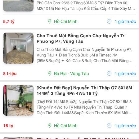
Phú Gần Chợ 26/3-2 Tầng 60M2-5 Tỷ7 Diện Tích 60
M2(4X15) Nở Hậu Tài Lộc Kết Cấu: Cấp 4 Tiện Xây Mới
Khu Vực Xây Cao Tầng Ở Hoặc Cho Thuê Có Dòng Tiền
Vị Trí Tuyệt Đẹp Gần Chợ 26/3 Ngay Kênh Tham...
5,7 tỷ
Hồ Chí Minh
1 giờ trước
Cho Thuê Mặt Bằng Cạnh Chợ Nguyễn Tri
Phương P7, Vũng Tàu
Cho Thuê Mặt Bằng Cạnh Chợ Nguyễn Tri Phương P7,
Vũng Tàu ✦ Diện Tích: &Bull; 5M &Times; 7M
(35M&Sup2;) ✦ Kết Cấu: &Bull; Cho Thuê Mặt Bằng
Tầng Trệt &Bull; Lối Đi Chung Với Chủ Nhà &Bull;
Không Ở Lại Qua Đêm ✦ Nội Thất: &Bull; Bàn Giao
8 triệu
Bà Rịa - Vũng Tàu
1 giờ trước
Mặt...
[Khuôn Đất Đẹp] Nguyễn Thị Thập Q7 8X18M
144M² 3 Tầng 4Pn 4Wc 16 Tỷ
[Quỹ Đất 144M&Sup2;] Nguyễn Thị Thập Q7 8X18M 3
Tầng 4Pn 4Wc 16 Tỷ Nhà Nguyễn Thị Thập, Quận 7
Diện Tích Đất 144M&Sup2; Kích Thước 8X18M Mặt
Ngang 8M Kết Cấu 3 Tầng 4 Phòng Ngủ &Ndash; 4
Toilet. Thông Tin Nhanh 8X18M 144M&Sup2; Đất Ngang
16 tỷ
Hồ Chí Minh
1 giờ trước
8M 3...