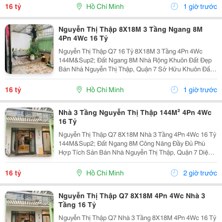
144M&Sup2; Ngang 8M 3 Tầng 4Pn 4Wc. Lợi Thế...
16 tỷ
Hồ Chí Minh
1 giờ trước
Nguyễn Thị Thập 8X18M 3 Tầng Ngang 8M
4Pn 4Wc 16 Tỷ
Nguyễn Thị Thập Q7 16 Tỷ 8X18M 3 Tầng 4Pn 4Wc
144M&Sup2; Đất Ngang 8M Nhà Rộng Khuôn Đất Đẹp
Bán Nhà Nguyễn Thị Thập, Quận 7 Sở Hữu Khuôn Đất
8X18M, Tổng Diện Tích 144M&Sup2; Nhà Xây 3 Tầng
Gồm 4 Phòng Ngủ, 4 Toilet. Thông Tin Nhà Diện Tích:...
16 tỷ
Hồ Chí Minh
1 giờ trước
Nhà 3 Tầng Nguyễn Thị Thập 144M² 4Pn 4Wc
16 Tỷ
Nguyễn Thị Thập Q7 8X18M Nhà 3 Tầng 4Pn 4Wc 16 Tỷ
144M&Sup2; Đất Ngang 8M Công Năng Đầy Đủ Phù
Hợp Tích Sản Bán Nhà Nguyễn Thị Thập, Quận 7 Diện
Tích Đất 8X18M Tổng 144M&Sup2; Nhà 3 Tầng 4 Phòng
Ngủ &Ndash; 4 Toilet. Thông Số 8X18M 144M&Sup2;...
16 tỷ
Hồ Chí Minh
2 giờ trước
Nguyễn Thị Thập Q7 8X18M 4Pn 4Wc Nhà 3
Tầng 16 Tỷ
Nguyễn Thị Thập Q7 Nhà 3 Tầng 8X18M 4Pn 4Wc 16 Tỷ