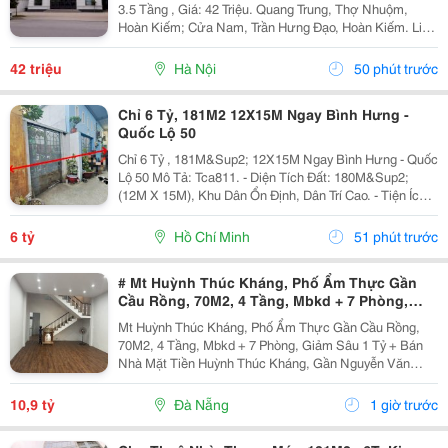
3.5 Tầng , Giá: 42 Triệu. Quang Trung, Thợ Nhuộm,
Hoàn Kiếm; Cửa Nam, Trần Hưng Đạo, Hoàn Kiếm. Liên
Hệ Chủ Nhà: 0947910983 . Vị Trí Gần Ngã Ba, Khu Đông
Dân Cư, Kinh Doanh Sầm Uất, Nhiều Trụ Sở Văn...
42 triệu
Hà Nội
50 phút trước
Chỉ 6 Tỷ, 181M2 12X15M Ngay Bình Hưng -
Quốc Lộ 50
Chỉ 6 Tỷ , 181M&Sup2; 12X15M Ngay Bình Hưng - Quốc
Lộ 50 Mô Tả: Tca811. - Diện Tích Đất: 180M&Sup2;
(12M X 15M), Khu Dân Ổn Định, Dân Trí Cao. - Tiện Ích:
Nhà Sát Kdc Đồng Bộ, Cạnh Hxh Văn Tiến Dũng, Kdc
Gia Hoà, Gần Công Viên, Trường Mầm...
6 tỷ
Hồ Chí Minh
51 phút trước
# Mt Huỳnh Thúc Kháng, Phố Ẩm Thực Gần
Cầu Rồng, 70M2, 4 Tầng, Mbkd + 7 Phòng,
Giảm Sâu 1 Tỷ
Mt Huỳnh Thúc Kháng, Phố Ẩm Thực Gần Cầu Rồng,
70M2, 4 Tầng, Mbkd + 7 Phòng, Giảm Sâu 1 Tỷ + Bán
Nhà Mặt Tiền Huỳnh Thúc Kháng, Gần Nguyễn Văn
Linh, Cầu Rồng, Phố Ẩm Thực Kinh Doanh Dịch Vụ Du
Lịch Nhộn Nhịp Ngày Đêm. + Dt 70M2, Ngang 4.2M, Nở
10,9 tỷ
Đà Nẵng
1 giờ trước
Hậu,...