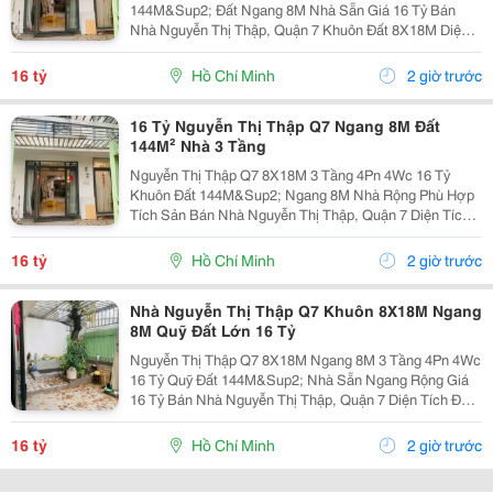
144M&Sup2; Đất Ngang 8M Nhà Sẵn Giá 16 Tỷ Bán
Nhà Nguyễn Thị Thập, Quận 7 Khuôn Đất 8X18M Diện
Tích 144M&Sup2; Nhà 3 Tầng 4 Phòng Ngủ &Ndash; 4
Toilet. Thông Tin Nhà Kích Thước:...
16 tỷ
Hồ Chí Minh
2 giờ trước
16 Tỷ Nguyễn Thị Thập Q7 Ngang 8M Đất
144M² Nhà 3 Tầng
Nguyễn Thị Thập Q7 8X18M 3 Tầng 4Pn 4Wc 16 Tỷ
Khuôn Đất 144M&Sup2; Ngang 8M Nhà Rộng Phù Hợp
Tích Sản Bán Nhà Nguyễn Thị Thập, Quận 7 Diện Tích
Đất 8X18M Tổng 144M&Sup2; Kết Cấu 3 Tầng Công
Năng 4 Phòng Ngủ &Ndash; 4 Toilet. Thông Tin Đất...
16 tỷ
Hồ Chí Minh
2 giờ trước
Nhà Nguyễn Thị Thập Q7 Khuôn 8X18M Ngang
8M Quỹ Đất Lớn 16 Tỷ
Nguyễn Thị Thập Q7 8X18M Ngang 8M 3 Tầng 4Pn 4Wc
16 Tỷ Quỹ Đất 144M&Sup2; Nhà Sẵn Ngang Rộng Giá
16 Tỷ Bán Nhà Nguyễn Thị Thập, Quận 7 Diện Tích Đất
8X18M = 144M&Sup2; Kết Cấu 3 Tầng 4 Phòng Ngủ 4
Toilet. Thông Tin Nổi Bật Khuôn Đất 8X18M...
16 tỷ
Hồ Chí Minh
2 giờ trước