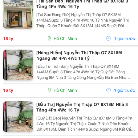
[Tài Sản Đẹp] Nguyễn Thị Thập Q7 8X18M 3
Tầng 4Pn 4Wc 16 Tỷ
[Tài Sản Đáng Giữ] Nguyễn Thị Thập Q7 8X18M
144M&Sup2; 3 Tầng 4Pn 4Wc 16 Tỷ Nhà Nguyễn Thị
Thập, Quận 7 Khuôn Đất 8X18M 144M&Sup2; Đất
Ngang 8M Nhà 3 Tầng 4 Phòng Ngủ &Ndash; 4 Toilet.
Thông Số 8X18M 144M&Sup2; Ngang 8M 3 Tầng 4Pn
16 tỷ
Hồ Chí Minh
1 giờ trước
4Wc. Điểm Đáng...
[Hàng Hiếm] Nguyễn Thị Thập Q7 8X18M
Ngang 8M 4Pn 4Wc 16 Tỷ
[Đầu Tư Tích Sản] Nguyễn Thị Thập Q7 8X18M
144M&Sup2; 3 Tầng 4Pn 4Wc 16 Tỷ Quỹ Đất Rộng
Ngang 8M Nhà 3 Tầng Công Năng Đầy Đủ Bán Nhà
Nguyễn Thị Thập, Quận 7 Khuôn Đất 8X18M, Tổng Diện
Tích 144M&Sup2; Ngang 8M Kết Cấu 3 Tầng 4 Phòng
16 tỷ
Hồ Chí Minh
1 giờ trước
Ngủ &Ndash; 4...
[Đầu Tư] Nguyễn Thị Thập Q7 8X18M Nhà 3
Tầng 4Pn 4Wc 16 Tỷ
[Quỹ Đất Đẹp] Nguyễn Thị Thập Q7 8X18M 3 Tầng 4Pn
4Wc 16 Tỷ Nguyễn Thị Thập, Quận 7 Nhà Trên Khuôn
Đất 8X18M, Diện Tích 144M&Sup2; Ngang 8M Kết Cấu
3 Tầng 4 Phòng Ngủ &Ndash; 4 Toilet. Thông Số 8X18M