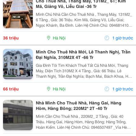
Cho Thuê Nhà, Thang Máy, 131M2_ 6T; Kim
Mã, Giảng Võ, Liễu Giai -36 Tr
Mình Chủ Nhà Cần Cho Thuê Nhà , Thang Máy, 131M2_
6 Tầng , Giá: 36 Triệu. Kim Mã, Giảng Võ, Liễu Giai;
Ngọc Khánh, Ba Đình. Liên Hệ Chính Chủ: 0946814103
_Vỉa Hè Lớn, Mặt Tiền Rộng, Thoáng. _Vị Trí Ngay Ngã
Ba, Khu Đông Dân Cư, Kinh Doanh Sầm Uất,...
36 triệu
Hà Nội
1 giờ trước
Mình Cho Thuê Nhà Mới, Lê Thanh Nghị, Trần
Đại Nghĩa, 310M2X 4T -66 Tr
Gia Đình Tôi Tìm Khách Thuê Tất Cả Nhà Mới, Thang
Máy, Diện Tích 310M2 X 4 Tầng , Giá: 66 Triệu. Lê
Thanh Nghị, Trần Đại Nghĩa; Bạch Mai, Bách Khoa, Hai
Bà Trưng. Liên Hệ Chủ Nhà: 0988289962 . Vị Trí Gần
Ngã Ba, Khu Đông Dân Cư, Kinh Doanh Sầm Uất,...
66 triệu
Hà Nội
1 giờ trước
Nhà Mình Cho Thuê Nhà, Hàng Gai, Hàng
Hòm, Hàng Bông; 220M2* 2T -40 Tr
Mình Cần Cho Thuê Nhà , 220M2_ 2 Tầng , Giá: 40
Triệu. Hàng Gai, Hàng Hòm, Hàng Bông; Hàng Trống,
Hoàn Kiếm. Liên Hệ Chính Chủ: 0946507497 _Vỉa Hè
Lớn, Mặt Tiền Rộng, Thoáng. _Vị Trí Ngay Ngã Ba, Khu