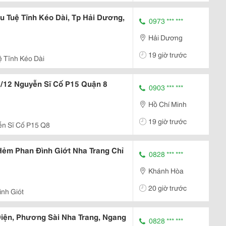
 Tuệ Tĩnh Kéo Dài, Tp Hải Dương,
0973 *** ***
Hải Dương
19 giờ trước
ệ Tĩnh Kéo Dài
2/12 Nguyễn Sĩ Cố P15 Quận 8
0903 *** ***
Hồ Chí Minh
19 giờ trước
ễn Sĩ Cố P15 Q8
ẻm Phan Đình Giớt Nha Trang Chỉ
0828 *** ***
Khánh Hòa
20 giờ trước
nh Giót
Diện, Phương Sài Nha Trang, Ngang
0828 *** ***