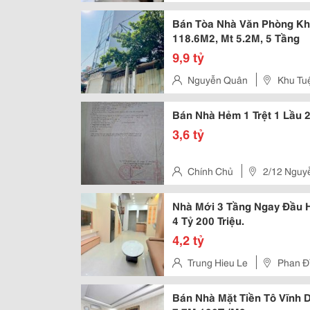
Bán Tòa Nhà Văn Phòng Khu
118.6M2, Mt 5.2M, 5 Tầng
9,9 tỷ
Nguyễn Quân
Khu Tu
Bán Nhà Hẻm 1 Trệt 1 Lầu 
3,6 tỷ
Chính Chủ
2/12 Nguy
Nhà Mới 3 Tầng Ngay Đầu H
4 Tỷ 200 Triệu.
4,2 tỷ
Trung Hieu Le
Phan Đì
Bán Nhà Mặt Tiền Tô Vĩnh 