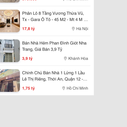
Phân Lô 8 Tầng Vương Thừa Vũ,
Tx - Gara Ô Tô - 45 M2 - Mt 4 M -
17,8 Tỷ
17,8 tỷ
Hà Nội
Bán Nhà Hẻm Phan Đình Giót Nha
Trang, Giá Bán 3,9 Tỷ
3,9 tỷ
Khánh Hòa
Chính Chủ Bán Nhà 1 Lửng 1 Lầu
Lê Thị Riêng, Thới An, Quận 12 -
Hẻm Xe Hơi, Giá 1,75 Tỷ
1,75 tỷ
Hồ Chí Minh