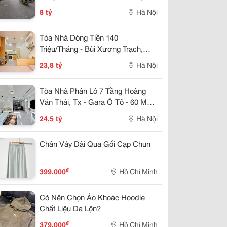
Thông, Ô Tô Tránh, Nhà Đẹp
8 tỷ
Hà Nội
Tòa Nhà Dòng Tiền 140
Triệu/Tháng - Bùi Xương Trạch,
Thanh Xuân - 22 Căn Hộ Kk - 86
23,8 tỷ
Hà Nội
M2 X 7 Tầng - Mt 6 M - 23,8 Tỷ
Tòa Nhà Phân Lô 7 Tầng Hoàng
Văn Thái, Tx - Gara Ô Tô - 60 M2 -
Mt 5,5 M - 24,5 Tỷ
24,5 tỷ
Hà Nội
Chân Váy Dài Qua Gối Cạp Chun
₫
399.000
Hồ Chí Minh
Có Nên Chọn Áo Khoác Hoodie
Chất Liệu Da Lộn?
₫
379.000
Hồ Chí Minh