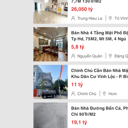
7,7M 130Tr/M2
26,050 tỷ
Trung Hieu Le
Tô Vĩn
Bán Nhà 4 Tầng Mặt Phố Đặ
Tp Hd, 75M2, Mt 5M, 4 Ngủ
5,8 tỷ
Nguyễn Quân
Đặng Q
Chính Chủ Cần Bán Nhà Mặ
Khu Dân Cư Vĩnh Lộc - P. B
11 tỷ
Chính Chủ
Hcm
Bán Nhà Đường Bến Cá, Ph
Chỉ 90Tr/M2
19,1 tỷ