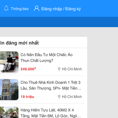
Đăng nhập / Đăng ký
Thông báo
in đăng mới nhất
Có Nên Đầu Tư Một Chiếc Áo
Thun Chất Lượng?
₫
249.000
Hồ Chí Minh
Cho Thuê Nhà Kinh Doanh 1 Trệt 3
Lầu, Sân Thượng, 5Pn- Mặt Tiền
Đường Trần Thị Trọng, P. 15, Tân
19 triệu
Hồ Chí Minh
Bình
Hàng Hiếm Tựu Liệt, 40M2 X 4
Tầng, Mặt Tiền 6M, Lô Góc, Ngõ