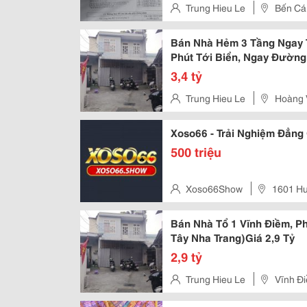
Trung Hieu Le
Bến Cá
Bán Nhà Hẻm 3 Tầng Ngay T
Phút Tới Biển, Ngay Đường
3,390 Tỷ
3,4 tỷ
Trung Hieu Le
Hoàng 
Xoso66 - Trải Nghiệm Đẳng
500 triệu
Xoso66Show
1601 Hu
Minh 70000, Vietnam
Bán Nhà Tổ 1 Vĩnh Điềm, 
Tây Nha Trang)Giá 2,9 Tỷ
2,9 tỷ
Trung Hieu Le
Vĩnh Đ