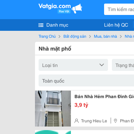
Danh mục
Liên hệ QC
Trang Chủ
Bất động sản
Mua, bán nhà
Nhà 
Nhà mặt phố
Bán Nhà Hẻm Phan Đình Gió
3,9 tỷ
Trung Hieu Le
Phan Đì