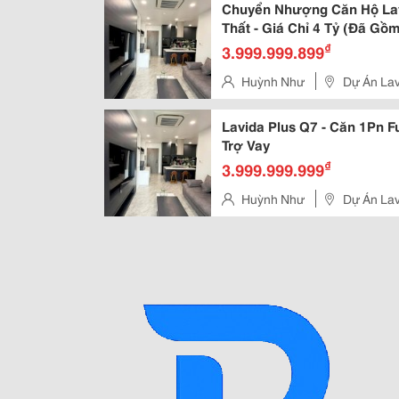
Chuyển Nhượng Căn Hộ Lavi
Thất - Giá Chỉ 4 Tỷ (Đã Gồ
₫
3.999.999.899
Huỳnh Như
Dự Án Lav
Phường Tân Phong, Quận 7, T
Lavida Plus Q7 - Căn 1Pn Fu
Trợ Vay
₫
3.999.999.999
Huỳnh Như
Dự Án Lav
Phường Tân Phong, Quận 7, T