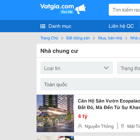
Danh mục
Liên hệ QC
Trang Chủ
Bất động sản
Mua, bán nhà
Nhà 
Nhà chung cư
Căn Hộ Sân Vườn Ecopalace
Đắt Đỏ, Mà Đến Từ Sự Kha
4 tỷ
Nguyễn Thông
Mặt T