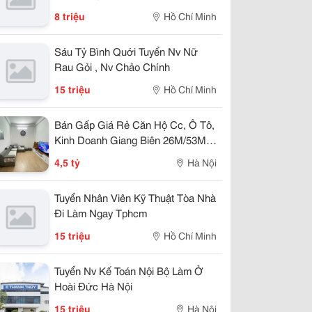
8 triệu
Hồ Chí Minh
Sáu Tỷ Bình Quới Tuyển Nv Nữ
Rau Gỏi , Nv Chảo Chính
15 triệu
Hồ Chí Minh
Bán Gấp Giá Rẻ Căn Hộ Cc, Ô Tô,
Kinh Doanh Giang Biên 26M/53M,
T1&2, Mặt Tiền 3, 4.5 Tỷ Long Biên.
4,5 tỷ
Hà Nội
Tuyển Nhân Viên Kỹ Thuật Tòa Nhà
Đi Làm Ngay Tphcm
15 triệu
Hồ Chí Minh
Tuyển Nv Kế Toán Nội Bộ Làm Ở
Hoài Đức Hà Nội
15 triệu
Hà Nội