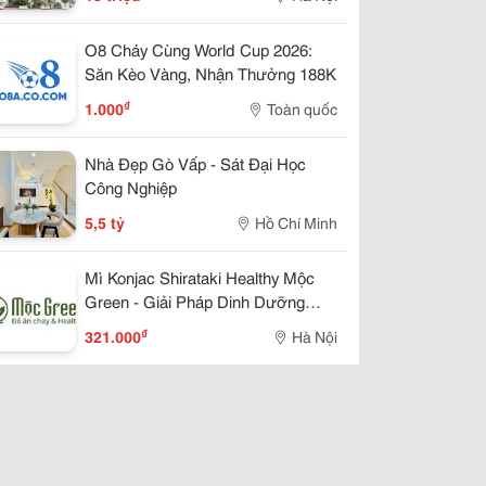
O8 Cháy Cùng World Cup 2026:
Săn Kèo Vàng, Nhận Thưởng 188K
₫
1.000
Toàn quốc
Nhà Đẹp Gò Vấp - Sát Đại Học
Công Nghiệp
5,5 tỷ
Hồ Chí Minh
Mì Konjac Shirataki Healthy Mộc
Green - Giải Pháp Dinh Dưỡng
Lành Mạnh Cho Cuộc Sống Hiện
₫
321.000
Hà Nội
Đại