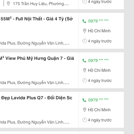
4 ngày trước
ưa...
175 Trần Huy Liệu, Phường
5M² - Full Nội Thất - Giá 4 Tỷ (Sở
0979 *** ***
Hồ Chí Minh
4 ngày trước
ida Plus, Đường Nguyễn Văn Linh,
p. Hcm
M² View Phú Mỹ Hưng Quận 7 - Giá
0979 *** ***
Hồ Chí Minh
4 ngày trước
ida Plus, Đường Nguyễn Văn Linh,
p. Hcm
Đẹp Lavida Plus Q7 - Đối Diện Sc
0979 *** ***
Hồ Chí Minh
4 ngày trước
ida Plus, Đường Nguyễn Văn Linh,
p. Hcm