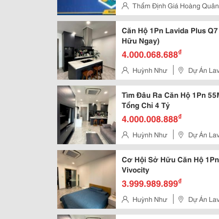
Sản, Dẫn Đến Những Đánh Giá Ch
Thẩm Định Giá Hoàng Quân
Phú Nhuận, Tp. Hồ Chí Minh
Căn Hộ 1Pn Lavida Plus Q7 5
Hữu Ngay)
₫
4.000.068.688
Huỳnh Như
Dự Án Lav
Phường Tân Phong, Quận 7, T
Tìm Đâu Ra Căn Hộ 1Pn 55
Tổng Chỉ 4 Tỷ
₫
4.000.008.888
Huỳnh Như
Dự Án Lav
Phường Tân Phong, Quận 7, T
Cơ Hội Sở Hữu Căn Hộ 1Pn 
Vivocity
₫
3.999.989.899
Huỳnh Như
Dự Án Lav
Phường Tân Phong, Quận 7, T