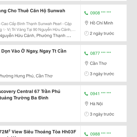
àng Cho Thuê Căn Hộ Sunwah
0908 *** ***
Hồ Chí Minh
 Cao Cấp Bình Thạnh Sunwah Pearl - Cập
ảnh,
2 ngày trước
rl, Chỉ 2 Phút Đến Quận 1, Kết Nối Nhanh
Nguyễn Hữu Cảnh, Phường Thạnh Mỹ
..
 Dọn Vào Ở Ngay, Ngay Tt Cần
0877 *** ***
Cần Thơ
3 ngày trước
Phường Hưng Phú, Cần Thơ
covery Central 67 Trần Phú
0941 *** ***
Quảng Trường Ba Đình
Hà Nội
3 ngày trước
 72M² View Siêu Thoáng Tòa Hh03F
0988 *** ***