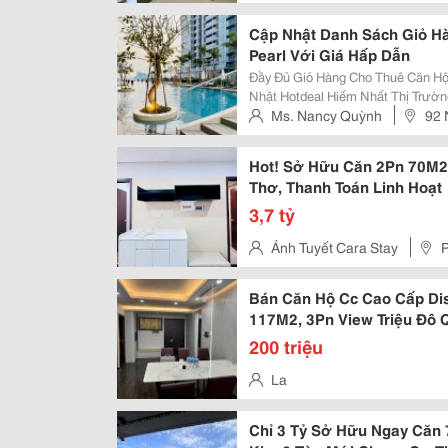
Cập Nhật Danh Sách Giỏ H
Pearl Với Giá Hấp Dẫn
Đầy Đủ Giỏ Hàng Cho Thuê Căn Hộ
Nhật Hotdeal Hiếm Nhất Thị Trường ✨ Vị Trí Vàng Tại 90 Nguyễn Hữu C
Bình Thạnh, Ngay Cạnh Saigon Pea
Ms. Nancy Quỳnh
92 
Thủ Thiêm, Metro Số 1, Landmark.
Tây, Quận Bình Thạnh, Tp.hcm
Hot! Sở Hữu Căn 2Pn 70M2
Thơ, Thanh Toán Linh Hoạt
3,7 tỷ
Ánh Tuyết Cara Stay
Bán Căn Hộ Cc Cao Cấp Dis
117M2, 3Pn View Triệu Đô 
200 triệu
La
Chỉ 3 Tỷ Sở Hữu Ngay Căn