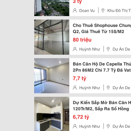
3 tỷ
Doan Vu
Khu Đô Thị 
Cho Thuê Shophouse Chung
Q2, Giá Thuê Từ 15$/M2
80 triệu
Huỳnh Như
Dự Án De 
Bán Căn Hộ De Capella Thủ
2Pn 86M2 Chỉ 7.7 Tỷ Đã Vat
7,7 tỷ
Huỳnh Như
Dự Án De 
Dự Kiến Sắp Mở Bán Căn Hộ
120Tr/M2, Sắp Ra Sổ Hồng
6,72 tỷ
Huỳnh Như
Dự Án De 