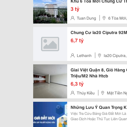
Khu 6 Tòa Mới Chung Cư T
3 tỷ
Tuan Dung
6 Tòa Mới
Chung Cư Ia20 Ciputra 92M
6,7 tỷ
Lethanh
Ia20 Ciputra
Liêm, Hà Nội
Giai Việt Quận 8, Giỏ Hàn
Triệu/M2 Nhà Htcb
6,3 tỷ
Thúy Kiều
Mặt Tiền N
Phường Tân Phong, Quận 7
Những Lưu Ý Quan Trọng Kh
Việc Tra Cứu Bảng Giá Đất Mới Là
Giao Dịch Hoặc Thủ Tục Liên Quan
Người Vẫn Nhầm Lẫn Giữa Bảng Gi