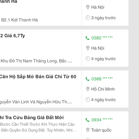
hanh Hà
Hà Nội
3 ngày trước
, B2.1 Kdt Thanh Hà
2 Giá 6,7Ty
0382 *** ***
Hà Nội
4 ngày trước
, Khu Đô Thị Nam Thăng Long, Bắc Từ
g Căn Hộ Sắp Mở Bán Giá Chỉ Từ 60
0388 *** ***
Hồ Chí Minh
4 ngày trước
guyễn Văn Linh Và Nguyễn Hữu Thọ,
i Tra Cứu Bảng Giá Đất Mới
0934 *** ***
 Bước Cần Thiết Trước Khi Thực Hiện Các
Toàn quốc
 Đến Quyền Sử Dụng Đất. Tuy Nhiên, Nhiều
á Đất Và Giá Trị Thực Tế Của Bất Động