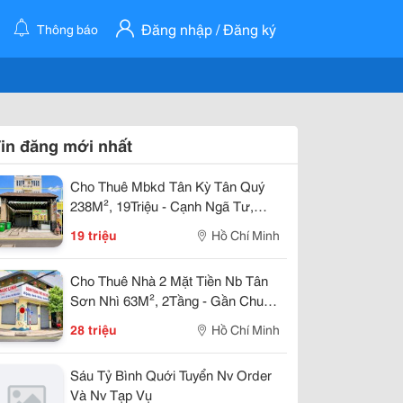
Đăng nhập / Đăng ký
Thông báo
in đăng mới nhất
Cho Thuê Mbkd Tân Kỳ Tân Quý
238M², 19Triệu - Cạnh Ngã Tư,
Gần Aeon
19 triệu
Hồ Chí Minh
Cho Thuê Nhà 2 Mặt Tiền Nb Tân
Sơn Nhì 63M², 2Tầng - Gần Chung
Cư
28 triệu
Hồ Chí Minh
Sáu Tỷ Bình Quới Tuyển Nv Order
Và Nv Tạp Vụ