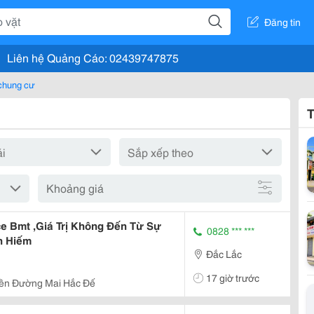
Đăng tin
Liên hệ Quảng Cáo: 02439747875
chung cư
T
Khoảng giá
 Bmt ,Giá Trị Không Đến Từ Sự
0828 *** ***
n Hiếm
Đắc Lắc
17 giờ trước
iền Đường Mai Hắc Đế