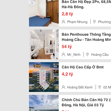
Bán Căn Hộ Đẹp 2Pn, 68,5M2
Hà-Hà Đông.
2,8 tỷ
Phạm Nhung
Phường 
- Dự Án ---
Bán Penthouse Thông Tầng A
Hoàng Cầu - Tân Hoàng Mi
54 tỷ
Mr_Ninh
Hoàng Cầu
Căn Hộ Cao Cấp Ở Bmt
4,2 tỷ
Hoàng Đất Xanh
02 M
Chính Chủ Bán Căn Hộ 72 (
Đông, Hà Nội, Giá 03 Tỷ