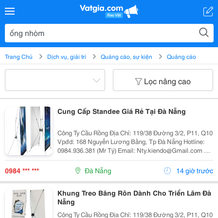
Trang Chủ
Dịch vụ, giải trí
Quảng cáo, sự kiện
Quảng cáo
Lọc nâng cao
Cung Cấp Standee Giá Rẻ Tại Đà Nẵng
Công Ty Cầu Rồng Địa Chỉ: 119/38 Đường 3/2, P11, Q10
Vpđd: 168 Nguyễn Lương Bằng, Tp Đà Nẵng Hotline:
0984.936.381 (Mr Tý) Email: Nty.kiendo@Gmail.com Thi
Công Mặt Dựng Nhôm Alu - Với Các
0984 *** ***
Đà Nẵng
14 giờ trước
Khung Treo Băng Rôn Dành Cho Triển Lãm Đà
Nẵng
Công Ty Cầu Rồng Địa Chỉ: 119/38 Đường 3/2, P11, Q10