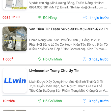
Vpđd: 168 Nguyễn Lương Bằng, Tp Đà Nẵng Hotline:
0984.936.381 (Mr Tý) Email: Nty.kiendo@Gmail.com Thi
Công Mặt Dựng Nhôm Alu - Với Các Công Ty Thuê Nhà
Cũ Làm
0984 *** ***
Đà Nẵng
14 giờ trước
Van Điện Từ Festo Vuvb-St12-M52-Mzh-Qx-1T1
Chức Năng Van : 5/2 Đơn Ổn Định (5 Cổng, 2 Vị Trí,
Phản Hồi Bằng Lò Xo Cơ Học). Kiểu Tác Động : Điện Từ
(Điều Khiển Gián Tiếp / Pilot-Controlled). Kích Thước
Van : Chiều Rộng Bản 12 Mm. Lưu Lượng Định Mức :
Kháng Dòng Đạt Từ 240 Lít/Phút Đến...
₫
1.000
Hồ Chí Minh
3 ngày trước
Llwincenter Trang Chu Uy Tin
Llwin Được Xây Dựng Như Một Hệ Sinh Thái Giải Trí
Trực Tuyến Toàn Diện, Nơi Người Tham Gia Có Thể
Tiếp Cận Đa Dạng Sản Phẩm Trong Một Không Gian Vận
Hành Ổn Định, Rõ Ràng Và Tối Ưu Trải Nghiệm.
Website: Https://Llwin.center/ Email:...
10 triệu
Hồ Chí Minh
3 ngày trước