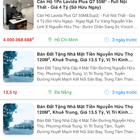
Căn Hộ 1Pn Lavida Plus Q7 55M² - Full Nội
Thất - Giá 4 Tỷ (Sở Hữu Ngay)
Căn Hộ Lavida Plus Q7 55M&Sup2; - Full Nội Thất - Giá
4 Tỷ (Sở Hữu Ngay) - Ngay Ngã Tư Vàng Nguyễn Văn
Linh X Nguyễn Hữu Thọ - Bước Chân Sang Sc Vivocity,
3 Phút Tới Đại Học Rmit! - Diện Tích: 55M&Sup2; (1Pn /
1Wc) - Tình Trạng: Nhà Mới Xịn, Full Nội...
₫
4.000.068.688
Hồ Chí Minh
3 ngày trước
Bán Đất Tặng Nhà Mặt Tiền Nguyễn Hữu Thọ
120M², Khuê Trung, Giá 13.5 Tỷ, Vị Trí Kinh
Doanh Đẹp
Bán Đất Tặng Nhà Cấp 4 Mặt Tiền Đường Nguyễn Hữu
Thọ, Phường Khuê Trung, Vị Trí Trung Tâm, Tuyến
Đường Huyết Mạch Kết Nối Sân Bay, Trung Tâm Thành
Phố Và Các Khu Thương Mại Sầm Uất. Thông Tin Bất
Động Sản: Địa Chỉ: Mặt Tiền Nguyễn Hữu Thọ, Gần
13,5 tỷ
Đà Nẵng
3 ngày trước
Lê...
Bán Đất Tặng Nhà Mặt Tiền Nguyễn Hữu Thọ
120M², Khuê Trung, Giá 13.5 Tỷ, Vị Trí Kinh
Doanh Đẹp
Bán Đất Tặng Nhà Cấp 4 Mặt Tiền Đường Nguyễn Hữu
Thọ, Phường Khuê Trung, Vị Trí Trung Tâm, Tuyến
Đường Huyết Mạch Kết Nối Sân Bay, Trung Tâm Thành
Phố Và Các Khu Thương Mại Sầm Uất. Thông Tin Bất