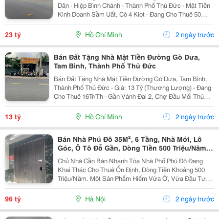
Dân - Hiệp Bình Chánh - Thành Phố Thủ Đức - Mặt Tiền
Kinh Doanh Sầm Uất, Có 4 Kiot - Đang Cho Thuê 50
Triệu/Tháng - Giá: 23 Tỷ (Thương Lượng)
&Mdash;&Mdash;&Mdash;&Mdash;&Mdash;&Mdash; -
23 tỷ
Hồ Chí Minh
2 ngày trước
Căn Góc...
Bán Đất Tặng Nhà Mặt Tiền Đường Gò Dưa,
Tam Bình, Thành Phố Thủ Đức
Bán Đất Tặng Nhà Mặt Tiền Đường Gò Dưa, Tam Bình,
Thành Phố Thủ Đức - Giá: 13 Tỷ (Thương Lượng) - Đang
Cho Thuê 16Tr/Th - Gần Vành Đai 2, Chợ Đầu Mối Thủ
Đức
&Mdash;&Mdash;&Mdash;&Mdash;&Mdash;&Mdash;&Md
13 tỷ
Hồ Chí Minh
2 ngày trước
- Mặt...
Bán Nhà Phú Đô 35M², 6 Tầng, Nhà Mới, Lô
Góc, Ô Tô Đỗ Gần, Dòng Tiền 500 Triệu/Năm,
Nhỉnh 9 Tỷ
Chủ Nhà Cần Bán Nhanh Tòa Nhà Phố Phú Đô Đang
Khai Thác Cho Thuê Ổn Định, Dòng Tiền Khoảng 500
Triệu/Năm. Một Sản Phẩm Hiếm Vừa Ở, Vừa Đầu Tư
Giữ Tiền Cực Tốt. Nằm Tại Vị Trí Đẹp Nhất Khu Phú Đô,
Chỉ Vài Bước Chân Ra Ô Tô, Kết Nối Nhanh Châu
96 tỷ
Hà Nội
2 ngày trước
Văn...