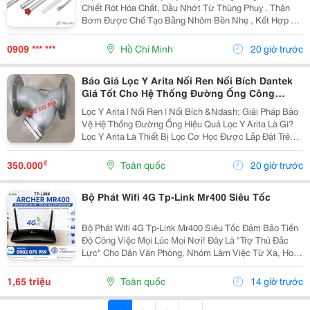
Chiết Rót Hóa Chất, Dầu Nhớt Từ Thùng Phuy . Thân
Bơm Được Chế Tạo Bằng Nhôm Bền Nhẹ , Kết Hợp Cơ
Chế Quay Tay 360&Deg; Giúp Vận Hành Êm, Thao Tác
Dễ Dàng Và Không Cần Sử Dụng Nguồn Điện. Thông
0909 *** ***
Hồ Chí Minh
20 giờ trước
Tin...
Báo Giá Lọc Y Arita Nối Ren Nối Bích Dantek
Giá Tốt Cho Hệ Thống Đường Ống Công
Nghiệp Ở Bắc Ninh
Lọc Y Arita | Nối Ren | Nối Bích &Ndash; Giải Pháp Bảo
Vệ Hệ Thống Đường Ống Hiệu Quả Lọc Y Arita Là Gì?
Lọc Y Arita Là Thiết Bị Lọc Cơ Học Được Lắp Đặt Trên
Hệ Thống Đường Ống Nhằm Loại Bỏ Các Tạp Chất Như
Cặn Bẩn, Rỉ Sét, Cát, Mạt Kim Loại Và...
₫
350.000
Toàn quốc
20 giờ trước
Bộ Phát Wifi 4G Tp-Link Mr400 Siêu Tốc
Bộ Phát Wifi 4G Tp-Link Mr400 Siêu Tốc Đảm Bảo Tiến
Độ Công Việc Mọi Lúc Mọi Nơi! Đây Là "Trợ Thủ Đắc
Lực" Cho Dân Văn Phòng, Nhóm Làm Việc Từ Xa, Hoặc
Các Sự Kiện Ngoài Trời Cần Internet Tốc Độ Cao. Với
Cổng Lan/Wan Tùy Chọn, Thiết Bị Cung Cấp...
1,65 triệu
Toàn quốc
14 giờ trước