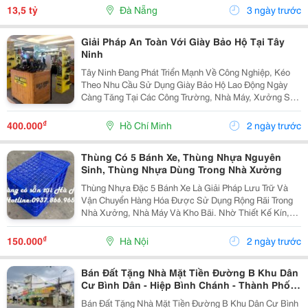
Động Sản: Địa Chỉ: Mặt Tiền Nguyễn Hữu Thọ, Gần
13,5 tỷ
Đà Nẵng
3 ngày trước
Lê...
Giải Pháp An Toàn Với Giày Bảo Hộ Tại Tây
Ninh
Tây Ninh Đang Phát Triển Mạnh Về Công Nghiệp, Kéo
Theo Nhu Cầu Sử Dụng Giày Bảo Hộ Lao Động Ngày
Càng Tăng Tại Các Công Trường, Nhà Máy, Xưởng Sản
Xuất Và Cả Lao Động Tự Do. Không Chỉ Giúp Đảm Bảo
An Toàn Khi Làm Việc, Giày Bảo Hộ Còn Góp Phần
₫
400.000
Hồ Chí Minh
2 ngày trước
Nâng...
Thùng Có 5 Bánh Xe, Thùng Nhựa Nguyên
Sinh, Thùng Nhựa Dùng Trong Nhà Xưởng
Thùng Nhựa Đặc 5 Bánh Xe Là Giải Pháp Lưu Trữ Và
Vận Chuyển Hàng Hóa Được Sử Dụng Rộng Rãi Trong
Nhà Xưởng, Nhà Máy Và Kho Bãi. Nhờ Thiết Kế Kín,
Chắc Chắn Và Có Bánh Xe Di Chuyển Linh Hoạt, Sản
Phẩm Phù Hợp Với Nhiều Mục Đích Khác Nhau. Một Số
₫
150.000
Hà Nội
2 ngày trước
Ứng...
Bán Đất Tặng Nhà Mặt Tiền Đường B Khu Dân
Cư Bình Dân - Hiệp Bình Chánh - Thành Phố
Thủ Đức
Bán Đất Tặng Nhà Mặt Tiền Đường B Khu Dân Cư Bình