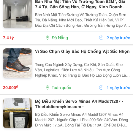
Bán Nhà Mặt Tiền Võ Trường Toản 52M², Giá
7,4 Tỷ, Gần Sông Hàn, Ở Ngay, Kinh Doanh
Tốt
Bán Nhà Mặt Tiền Đường Võ Trường Toản, Quận Sơn
Trà, Đà Nẵng. Nhà Mới Đẹp, Thiết Kế Hiện Đại, Vị Trí
Đắc Địa Chỉ Cách Sông Hàn, Đường Trần Hưng Đạo Và
Khu Vực Lễ Hội Pháo Hoa Quốc Tế Khoảng 150M.
Thích Hợp An Cư, Kinh Doanh Hoặc Đầu Tư Khai Thác
7,4 tỷ
Đà Nẵng
2 ngày trước
Cho...
Vì Sao Chọn Giày Bảo Hộ Chống Vật Sắc Nhọn
Trong Các Ngành Xây Dựng, Cơ Khí, Sản Xuất, Kho
Vận, Logistics, Điện Lực Và Nhiều Lĩnh Vực Công
Nghiệp Khác, Việc Trang Bị Bảo Hộ Lao Động Luôn Là
Yêu Cầu Quan Trọng Nhằm Đảm Bảo An Toàn Cho
Người Lao Động. Trong Đó, Giày Bảo Hộ Chống Vật Sắc
₫
20.000
Toàn quốc
1 ngày trước
Nhọn Là...
Bộ Điều Khiển Servo Minas A4 Maddt1207 -
Thietbidienmykim.com -
Bộ Điều Khiển Servo Minas A4 Maddt1207 Minas A4
Maddt1207 . Nguồn Cấp : 1 Pha 200 Đến 240Vac. Dòng
Định Mức : 7.5A. Dòng Tải Tối Đa : 10A. Chế Độ Điều
Khiển : Vị Trí, Tốc Độ Và Momen. Công Ty Tnhh Thiết Bị