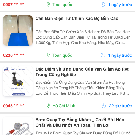
Điện Mỹ Kim, Http://Thietbidienmyk...
0907 *** ***
Toàn quốc
1 ngày trước
Cân Bàn Điện Tử Chính Xác Độ Bền Cao
Cân Bàn Điện Tử Chính Xác &Ndash; Độ Bền Cao Nam
Lộc Cung Cấp Cân Bàn Điện Tử Tải Trọng Từ 30Kg Đến
1.000Kg, Thích Hợp Cho Kho Hàng, Nhà Máy, Cửa
Hàng Và Xưởng Sản Xuất. Ưu Điểm Khung Thép Chắc
Chắn. Mặt Bàn Inox Hoặc Thép Sơn Tĩnh Điện. ...
0236 *** ***
Toàn quốc
1 ngày trước
Đặc Điểm Và Ứng Dụng Của Van Giảm Áp Rvt
Trong Công Nghiệp
Đặc Điểm Và Ứng Dụng Của Van Giảm Áp Rvt Trong
Công Nghiệp Trong Hệ Thống Điều Khiển Bằng Thủy
Lực Để Thực Hiện Điều Chỉnh Áp Suất Thủy Lực Rvt
(Tăng Hoặc Giảm) Trong Hệ Thống Nhằm Đảm Bảo Áp
Suất Làm Việc, Bảo Vệ Hệ Thống Khỏi Quá Tải, Thực
0945 *** ***
Hồ Chí Minh
22 giờ trước
Hiện...
Bơm Quay Tay Bằng Nhôm _ Chiết Rót Hóa
Chất Và Dầu Nhớt An Toàn, Tiện Lợi
Tvp 05 Là Bơm Quay Tay Chuyên Dụng Dùng Để Hút Và