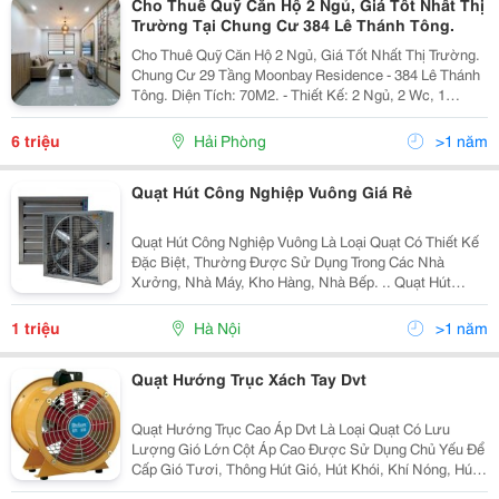
Cho Thuê Quỹ Căn Hộ 2 Ngủ, Giá Tốt Nhất Thị
Trường Tại Chung Cư 384 Lê Thánh Tông.
Cho Thuê Quỹ Căn Hộ 2 Ngủ, Giá Tốt Nhất Thị Trường.
Chung Cư 29 Tầng Moonbay Residence - 384 Lê Thánh
Tông. Diện Tích: 70M2. - Thiết Kế: 2 Ngủ, 2 Wc, 1
Phòng Khách, Bếp, Ban Công Hút Gió. - Vị Trí Trung
Tâm, Thuận Tiện Giao Thông,...
6 triệu
Hải Phòng
>1 năm
Quạt Hút Công Nghiệp Vuông Giá Rẻ
Quạt Hút Công Nghiệp Vuông Là Loại Quạt Có Thiết Kế
Đặc Biệt, Thường Được Sử Dụng Trong Các Nhà
Xưởng, Nhà Máy, Kho Hàng, Nhà Bếp. .. Quạt Hút
Vuông Công Nghiệp Có Khả Năng Hút Gió Mạnh Mẽ,
Làm Mát Và Thông Thoáng Không Khí, Giảm Nhiệt Độ
1 triệu
Hà Nội
>1 năm
Và Độ Ẩm,...
Quạt Hướng Trục Xách Tay Dvt
Quạt Hướng Trục Cao Áp Dvt Là Loại Quạt Có Lưu
Lượng Gió Lớn Cột Áp Cao Được Sử Dụng Chủ Yếu Để
Cấp Gió Tươi, Thông Hút Gió, Hút Khói, Khí Nóng, Hút
Khí Thải, Hút Mùi, Hút Bụi Trong Các Công Trình Trong