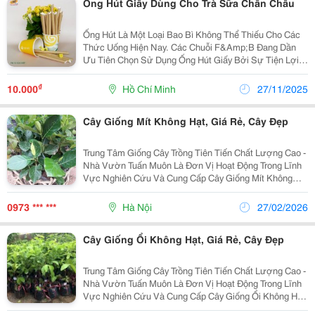
Ống Hút Giấy Dùng Cho Trà Sữa Chân Châu
Ống Hút Là Một Loại Bao Bì Không Thể Thiếu Cho Các
Thức Uống Hiện Nay. Các Chuỗi F&Amp;B Đang Dần
Ưu Tiên Chọn Sử Dụng Ống Hút Giấy Bởi Sự Tiện Lợi
Và An Toàn Của Nó. Vì Sao Nên Dùng Ống Hút Giấy
Dùng Cho Trà Sữa Trân Châu Chúng Ta...
₫
10.000
Hồ Chí Minh
27/11/2025
Cây Giống Mít Không Hạt, Giá Rẻ, Cây Đẹp
Trung Tâm Giống Cây Trồng Tiên Tiến Chất Lượng Cao -
Nhà Vườn Tuấn Muôn Là Đơn Vị Hoạt Động Trong Lĩnh
Vực Nghiên Cứu Và Cung Cấp Cây Giống Mít Không
Hạt Với Giá 50.000Đ/Cây. Trung Tâm Đảm Bảo Cây
Giống Chuẩn, Sạch Sâu Bệnh Và Cam Kết Chất Lượng
0973 *** ***
Hà Nội
27/02/2026
Đến...
Cây Giống Ổi Không Hạt, Giá Rẻ, Cây Đẹp
Trung Tâm Giống Cây Trồng Tiên Tiến Chất Lượng Cao -
Nhà Vườn Tuấn Muôn Là Đơn Vị Hoạt Động Trong Lĩnh
Vực Nghiên Cứu Và Cung Cấp Cây Giống Ổi Không Hạt
. Trung Tâm Đảm Bảo Cây Giống Chuẩn, Sạch Sâu