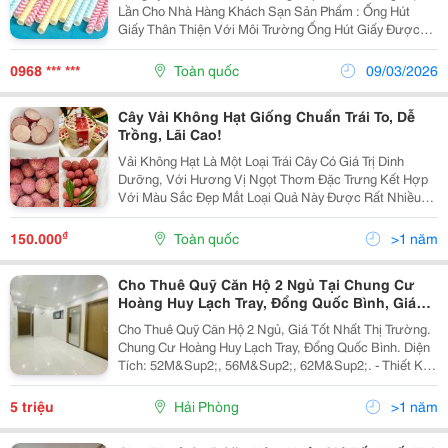
Lần Cho Nhà Hàng Khách Sạn Sản Phẩm : Ống Hút
Giấy Thân Thiện Với Môi Trường Ống Hút Giấy Được
Sản Xuất Từ Nguyên Liệu Cao Cấp, Tuyệt Đối An Toàn
Cho Người Sử Dụng Theo Tiêu Chuẩn Fda Ống Hút...
0968 *** ***
Toàn quốc
09/03/2026
Cây Vải Không Hạt Giống Chuẩn Trái To, Dễ
Trồng, Lãi Cao!
Vải Không Hạt Là Một Loại Trái Cây Có Giá Trị Dinh
Dưỡng, Với Hương Vị Ngọt Thơm Đặc Trưng Kết Hợp
Với Màu Sắc Đẹp Mắt Loại Quả Này Được Rất Nhiều
Người Ưa Thích Mỗi Khi Đến Vụ. Cây Vải Không Hạt
Rất Dễ Trồng, Nếu Áp Dụng Đúng Kỹ Thuật Và Có Quy...
₫
150.000
Toàn quốc
>1 năm
Cho Thuê Quỹ Căn Hộ 2 Ngủ Tại Chung Cư
Hoàng Huy Lạch Tray, Đổng Quốc Bình, Giá
Tốt, Quỹ Căn Đa Dạng
Cho Thuê Quỹ Căn Hộ 2 Ngủ, Giá Tốt Nhất Thị Trường.
Chung Cư Hoàng Huy Lạch Tray, Đổng Quốc Bình. Diện
Tích: 52M&Sup2;, 56M&Sup2;, 62M&Sup2;. - Thiết Kế:
2 Ngủ, 2 Wc, 1 Phòng Khách, Bếp, Ban Công Hút Gió. -
Vị Trí Trung Tâm, Thuận Tiện Giao...
5 triệu
Hải Phòng
>1 năm