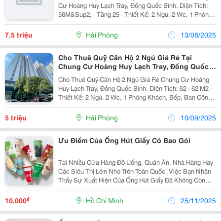
Cư Hoàng Huy Lạch Tray, Đổng Quốc Bình. Diện Tích:
56M&Sup2; - Tầng 25 - Thiết Kế: 2 Ngủ, 2 Wc, 1 Phòng
Khách, Bếp, Ban Công Hút Gió. - Vị Trí Trung Tâm,
Thuận Tiện Giao Thông, Tiện...
7,5 triệu
Hải Phòng
13/08/2025
Cho Thuê Quỹ Căn Hộ 2 Ngủ Giá Rẻ Tại
Chung Cư Hoàng Huy Lạch Tray, Đổng Quốc
Bình.
Cho Thuê Quỹ Căn Hộ 2 Ngủ Giá Rẻ Chung Cư Hoàng
Huy Lạch Tray, Đổng Quốc Bình. Diện Tích: 52 - 62 M2 -
Thiết Kế: 2 Ngủ, 2 Wc, 1 Phòng Khách, Bếp, Ban Công
Hút Gió. - Vị Trí Trung Tâm, Thuận Tiện Giao Thông, Tiện
Ích Ngoại Khu Đa Dạng....
5 triệu
Hải Phòng
10/09/2025
Ưu Điểm Của Ống Hút Giấy Có Bao Gói
Tại Nhiều Cửa Hàng Đồ Uống, Quán Ăn, Nhà Hàng Hay
Các Siêu Thị Lớn Nhỏ Trên Toàn Quốc. Việc Bạn Nhận
Thấy Sự Xuất Hiện Của Ống Hút Giấy Đã Không Còn
Quá Xa Lạ. Đây Là Một Sản Phẩm Đang Được Ứng
Dụng Rất Nhiều Nhờ Vào Những Ưu Điểm Nổi Bật. Với
₫
10.000
Hồ Chí Minh
25/11/2025
Khả...