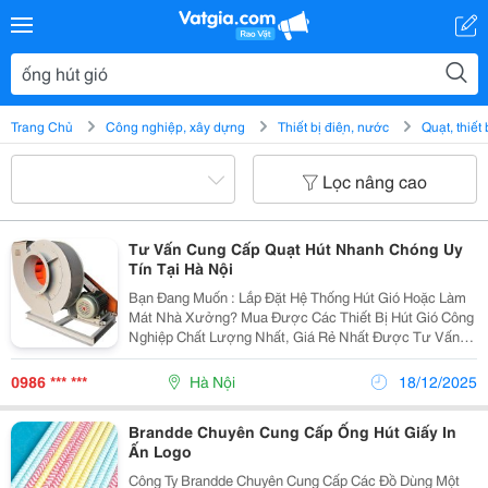
Trang Chủ
Công nghiệp, xây dựng
Thiết bị điện, nước
Quạt, thiết
Lọc nâng cao
Tư Vấn Cung Cấp Quạt Hút Nhanh Chóng Uy
Tín Tại Hà Nội
Bạn Đang Muốn : Lắp Đặt Hệ Thống Hút Gió Hoặc Làm
Mát Nhà Xưởng? Mua Được Các Thiết Bị Hút Gió Công
Nghiệp Chất Lượng Nhất, Giá Rẻ Nhất Được Tư Vấn
Lắp Đặt Hệ Thống Hút Gió Công Nghiệp Cho Nhà
Xưởng? Hãy Liên Hệ: 0986.952.012 Khảo Sát, Thi Công
0986 *** ***
Hà Nội
18/12/2025
Lắp...
Brandde Chuyên Cung Cấp Ống Hút Giấy In
Ấn Logo
Công Ty Brandde Chuyên Cung Cấp Các Đồ Dùng Một