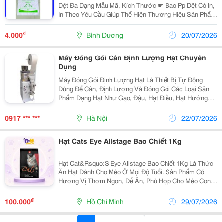
Dệt Đa Dạng Mẫu Mã, Kích Thước ☛ Bao Pp Dệt Có In,
In Theo Yêu Cầu Giúp Thể Hiện Thương Hiệu Sản Phẩm
☛ Bao Pp Dệt Đựng Gạo, Lúa, Đường, Hạt Giống, Hạt
Nhựa, Phân Bón, Khoáng Sản ☛ Bao Pp Dệt Phức...
₫
4.000
Bình Dương
20/07/2026
Máy Đóng Gói Cân Định Lượng Hạt Chuyên
Dụng
Máy Đóng Gói Định Lượng Hạt Là Thiết Bị Tự Động
Dùng Để Cân, Định Lượng Và Đóng Gói Các Loại Sản
Phẩm Dạng Hạt Như Gạo, Đậu, Hạt Điều, Hạt Hướng
Dương, Hạt Giống, Cà Phê Hạt, Ngũ Cốc Và Nhiều Loại
Nông Sản Khác. Thiết Bị Giúp Tạo Ra Những Gói Sản...
0917 *** ***
Hà Nội
22/07/2026
Hạt Cats Eye Allstage Bao Chiết 1Kg
Hạt Cat&Rsquo;S Eye Allstage Bao Chiết 1Kg Là Thức
Ăn Hạt Dành Cho Mèo Ở Mọi Độ Tuổi. Sản Phẩm Có
Hương Vị Thơm Ngon, Dễ Ăn, Phù Hợp Cho Mèo Con,
Mèo Trưởng Thành Và Mèo Cần Bổ Sung Dinh Dưỡng
Hằng Ngày. Với Công Thức Cân Bằng Dinh Dưỡng, Hạt
₫
100.000
Hồ Chí Minh
29/07/2026
Giúp...