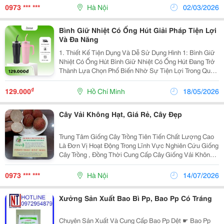
Bệnh Và Cam Kết Chất Lượng Đến Khi Cây Trưởng...
0973 *** ***
Hà Nội
02/03/2026
Bình Giữ Nhiệt Có Ống Hút Giải Pháp Tiện Lợi
Và Đa Năng
1. Thiết Kế Tiện Dụng Và Dễ Sử Dụng Hình 1: Bình Giữ
Nhiệt Có Ống Hút Bình Giữ Nhiệt Có Ống Hút Đang Trở
Thành Lựa Chọn Phổ Biến Nhờ Sự Tiện Lợi Trong Quá
Trình Sử Dụng. Người Dùng Có Thể Uống Nước Nhanh
Hơn Mà Không Cần Mở Nắp Nhiều Lần. Điều...
₫
129.000
Hồ Chí Minh
18/05/2026
Cây Vải Không Hạt, Giá Rẻ, Cây Đẹp
Trung Tâm Giống Cây Trồng Tiên Tiến Chất Lượng Cao
Là Đơn Vị Hoạt Động Trong Lĩnh Vực Nghiên Cứu Giống
Cây Trồng , Đồng Thời Cung Cấp Cây Giống Vải Không
Hạt . Trung Tâm Đảm Bảo Cây Giống Chuẩn, Sạch Sâu
Bệnh, Cam Kết Chất Lượng Đến Khi Cây Ra Hoa,...
0973 *** ***
Hà Nội
14/07/2026
Xưởng Sản Xuất Bao Bì Pp, Bao Pp Có Tráng
Chuyên Sản Xuất Và Cung Cấp Bao Pp Dệt ☛ Bao Pp