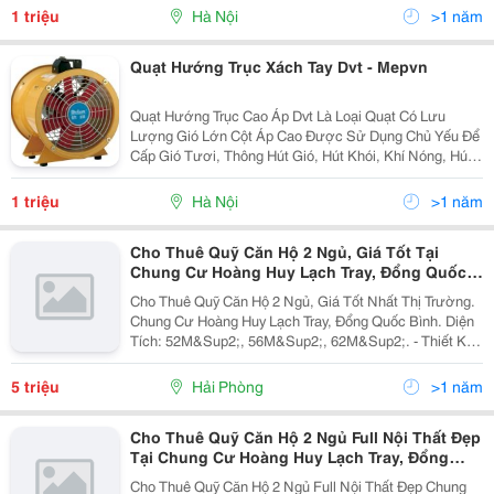
Phòng Kín, Tầng Hầm, Nhà Máy, Xưởng Sản Xuất,...
1 triệu
Hà Nội
>1 năm
Quạt Hướng Trục Xách Tay Dvt - Mepvn
Quạt Hướng Trục Cao Áp Dvt Là Loại Quạt Có Lưu
Lượng Gió Lớn Cột Áp Cao Được Sử Dụng Chủ Yếu Để
Cấp Gió Tươi, Thông Hút Gió, Hút Khói, Khí Nóng, Hút
Khí Thải, Hút Mùi, Hút Bụi Trong Các Công Trình Trong
Phòng Kín, Tầng Hầm, Nhà Máy, Xưởng Sản Xuất,...
1 triệu
Hà Nội
>1 năm
Cho Thuê Quỹ Căn Hộ 2 Ngủ, Giá Tốt Tại
Chung Cư Hoàng Huy Lạch Tray, Đổng Quốc
Bình.
Cho Thuê Quỹ Căn Hộ 2 Ngủ, Giá Tốt Nhất Thị Trường.
Chung Cư Hoàng Huy Lạch Tray, Đổng Quốc Bình. Diện
Tích: 52M&Sup2;, 56M&Sup2;, 62M&Sup2;. - Thiết Kế:
2 Ngủ, 2 Wc, 1 Phòng Khách, Bếp, Ban Công Hút Gió. -
Vị Trí Trung Tâm, Thuận Tiện Giao...
5 triệu
Hải Phòng
>1 năm
Cho Thuê Quỹ Căn Hộ 2 Ngủ Full Nội Thất Đẹp
Tại Chung Cư Hoàng Huy Lạch Tray, Đổng
Quốc Bình.
Cho Thuê Quỹ Căn Hộ 2 Ngủ Full Nội Thất Đẹp Chung