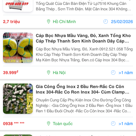
Tổng Quát Của Cân Bàn Điện Tử Lp7516 Khung Cân
Bằng Thép , Sơn Tĩnh Điện. Mặt Cân Inox 304 Không
Gĩ, Chống Nước Và Bụi Bẩn, Dễ Vệ Sinh Cảm Biến Lực
Bằng Hộp Kim Nhôm Không Gỉ, Độ Chính...
2,7 triệu
Hồ Chí Minh
25/02/2026
Cáp Bọc Nhựa Mầu Vàng, Đỏ, Xanh Tổng Kho
Cáp Thép Thanh Sơn Kinh Doanh Dây Cáp
Thép Mạ Kẽm Bọc Nhựa Trắng, Đen.có Cáp
Cáp Bọc Nhựa Mầu Vàng, Đỏ, Xanh 0912.521.058 Tổng
Inox 304 Bọc Nhựa Trắng Trong, Ròng Rọc
Kho Cáp Thép Thanh Sơn Kinh Doanh Dây Cáp Thép
Nhựa Mầu Cam Treo Cáp Điện, Puly Đôi Inox
Mạ Kẽm Bọc Nhựa Trắng, Đen.có Cáp Inox 304 Bọc
304, Dòng Dọc Đơn Inox 304
Nhựa Trắng Trong, Ròng Rọc Nhựa Mầu Cam Treo Cáp
Điện, Puly Đôi Inox 304, Dòng Dọc Đơn Inox 304 Cáp
₫
39.999
Hà Nội
>1 năm
Thép...
Gia Công Ống Inox 2 Đầu Ren-Rắc Co Côn
Inox 304-Rắc Co Ron Inox 304- Cùm Clamp
Inox 316-Co Hàn Inox 340 Sch10- Co Ren Inox
Chuyên Cung Cấp Phụ Kiện Inox Cho Đường Ống Công
304 - Tê Ren Inox 304- Kép 2 Đầu Ren Inox
Nghiệp : -Gia Công Ống Inox 2 Đầu Ren -Ống Inox 1 Đầu
304- Măng Xông Inox 304- Co Điếu Inox 304-
Ren 1 Đầu Đuôi Chuột -Rắc Co Côn Inox 304 -Rắc Co
Cà Rá Inox 304
Ron Inox 304 - Cùm Clamp Inox 316 -Co Hàn Inox 340
Sch10 - Co Ren Inox 304 - Tê...
0938 *** ***
Toàn quốc
>1 năm