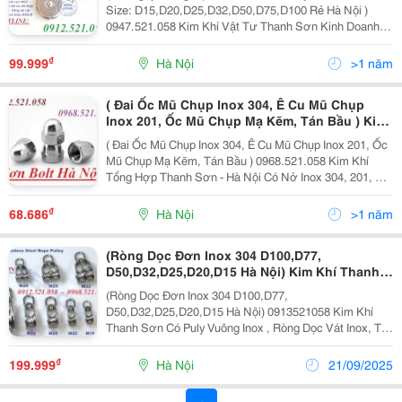
Doanh Puly Vát Inox, Ròng Rọc Vuông Inox,
Size: D15,D20,D25,D32,D50,D75,D100 Rẻ Hà Nội )
Puly Cột Cờ, Tay Quay Cột Cờ Bằng Inox, Dây
0947.521.058 Kim Khí Vật Tư Thanh Sơn Kinh Doanh
Cáp Inox 304 Trần, Cáp Inox 304 Bọc Nhựa
Puly Vát Inox, Ròng Rọc Vuông Inox, Puly Cột Cờ, Tay
Quay Cột Cờ Bằng Inox, Dây Cáp Inox 304 Trần, Cáp...
₫
99.999
Hà Nội
>1 năm
( Đai Ốc Mũ Chụp Inox 304, Ê Cu Mũ Chụp
Inox 201, Ốc Mũ Chụp Mạ Kẽm, Tán Bầu ) Kim
Khí Tổng Hợp Thanh Sơn - Hà Nội Có Nở Inox
( Đai Ốc Mũ Chụp Inox 304, Ê Cu Mũ Chụp Inox 201, Ốc
304, 201, Nở Sắt Mạ Kẽm 7 Mầu, Tắc Kê Bu
Mũ Chụp Mạ Kẽm, Tán Bầu ) 0968.521.058 Kim Khí
Lông Nở Sắt, Bu Lông Neo, Bu Lông Móng
Tổng Hợp Thanh Sơn - Hà Nội Có Nở Inox 304, 201, Nở
Thép Ct3M C45, S45C, Thanh Ren, Nối Ren
Sắt Mạ Kẽm 7 Mầu, Tắc Kê Bu Lông Nở Sắt, Bu Lông
Neo, Bu Lông Móng Thép Ct3M C45, S45C, Thanh
₫
68.686
Hà Nội
>1 năm
Ren,...
(Ròng Dọc Đơn Inox 304 D100,D77,
D50,D32,D25,D20,D15 Hà Nội) Kim Khí Thanh
Sơn Có Puly Vuông Inox , Ròng Dọc Vát Inox,
(Ròng Dọc Đơn Inox 304 D100,D77,
Tay Quay Inox Kéo Nâng Hạ Dây Cáp Cột Cờ,
D50,D32,D25,D20,D15 Hà Nội) 0913521058 Kim Khí
Puly Đôi Inox 304 D20, Dây Cáp Inox 304,Cáp
Thanh Sơn Có Puly Vuông Inox , Ròng Dọc Vát Inox, Tay
Thép Mạ Kẽm, Cáp Thép Bọc Nhựa
Quay Inox Kéo Nâng Hạ Dây Cáp Cột Cờ, Puly Đôi Inox
304 D20, Dây Cáp Inox 304,Cáp Thép Mạ Kẽm, Cáp
₫
199.999
Hà Nội
21/09/2025
Thép Bọc Nhựa, Ốc...