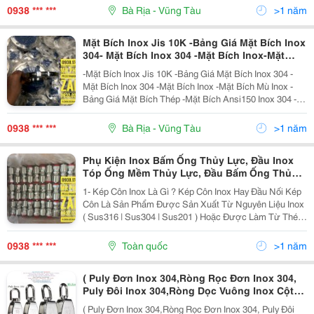
0938 *** ***
Bà Rịa - Vũng Tàu
>1 năm
Mặt Bích Inox Jis 10K -Bảng Giá Mặt Bích Inox
304- Mặt Bích Inox 304 -Mặt Bích Inox-Mặt
Bích Mù Inox -Bảng Giá Mặt Bích Thép- Mặt
-Mặt Bích Inox Jis 10K -Bảng Giá Mặt Bích Inox 304 -
Bích Ansi150 Inox 304-Mặt Bích Inox 304
Mặt Bích Inox 304 -Mặt Bích Inox -Mặt Bích Mù Inox -
Pn16-Kép Côn Inox 304-Kép 2 Đầu Côn Lồi
Bảng Giá Mặt Bích Thép -Mặt Bích Ansi150 Inox 304 -
Inox 304
Mặt Bích Inox 304 Pn16 -Kép Côn Inox 304 -Kép 2 Đầu
Côn Lồi Inox 304
0938 *** ***
Bà Rịa - Vũng Tàu
>1 năm
Phụ Kiện Inox Bấm Ống Thủy Lực, Đầu Inox
Tóp Ống Mềm Thủy Lực, Đầu Bấm Ống Thủy
Lực , Đầu Nối Ống Thủy Lực Inox ,Cốt Đầu
1- Kép Côn Inox Là Gì ? Kép Côn Inox Hay Đầu Nối Kép
Bấm Ống Thủy Lực , Đầu Ép Cốt Thủy Lực ,
Côn Là Sản Phẩm Được Sản Xuất Từ Nguyên Liệu Inox
Đầu Cốt Thủy Lực Bằng Inox , Kép Côn Inox
( Sus316 | Sus304 | Sus201 ) Hoặc Được Làm Từ Thép
G1/2 Thủy Lực
, Đồng Và Được Gọi Là Kép Côn Thép , Kép Côn Đồng
... Kép Côn Inox 304 Là Thiết Bị Dùng Để...
0938 *** ***
Toàn quốc
>1 năm
( Puly Đơn Inox 304,Ròng Rọc Đơn Inox 304,
Puly Đôi Inox 304,Ròng Dọc Vuông Inox Cột
Cờ) Kim Khí Tổng Hợp Thanh Sơn - Hà Nội Có
( Puly Đơn Inox 304,Ròng Rọc Đơn Inox 304, Puly Đôi