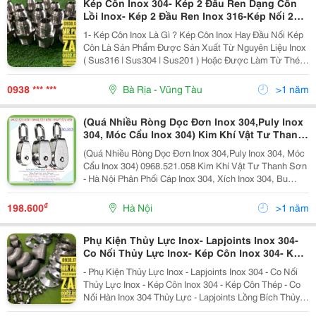
Kép Côn Inox 304- Kép 2 Đầu Ren Dạng Côn
Lồi Inox- Kép 2 Đầu Ren Inox 316-Kép Nối 2
Đầu Ren Côn Lõm 316- Kép Côn Thủy Lực-Kép
1- Kép Côn Inox Là Gì ? Kép Côn Inox Hay Đầu Nối Kép
Ren Côn Nối Khí Nén-Co Nối Inox Ống Thủy
Côn Là Sản Phẩm Được Sản Xuất Từ Nguyên Liệu Inox
Lực-Tê Ren Inox-Tê Hàn Inox 304- Rắc Co Inox
( Sus316 | Sus304 | Sus201 ) Hoặc Được Làm Từ Thép
316
, Đồng Và Được Gọi Là Kép Côn Thép , Kép Côn Đồng
... Kép Côn Inox 304 Là Thiết Bị Dùng Để...
0938 *** ***
Bà Rịa - Vũng Tàu
>1 năm
(Quá Nhiều Ròng Dọc Đơn Inox 304,Puly Inox
304, Móc Cẩu Inox 304) Kim Khí Vật Tư Thanh
Sơn - Hà Nội Phân Phối Cáp Inox 304, Xích
(Quá Nhiều Ròng Dọc Đơn Inox 304,Puly Inox 304, Móc
Inox 304, Bu Lông Inox 304, Kẹp Cáp Inox 304,
Cẩu Inox 304) 0968.521.058 Kim Khí Vật Tư Thanh Sơn
Tăng Đơ Inox 304,
- Hà Nội Phân Phối Cáp Inox 304, Xích Inox 304, Bu
Lông Inox 304, Kẹp Cáp Inox 304, Tăng Đơ Inox 304, Lót
Cáp Inox 304,Mã Ní Inox 304, Móc Bấm An...
₫
198.600
Hà Nội
>1 năm
Phụ Kiện Thủy Lực Inox- Lapjoints Inox 304-
Co Nối Thủy Lực Inox- Kép Côn Inox 304- Kép
Côn Thép- Co Nối Hàn Inox 304 Thủy Lực-
- Phụ Kiện Thủy Lực Inox - Lapjoints Inox 304 - Co Nối
Lapjoints Lồng Bích Thủy Lực-Tê Hàn Inox
Thủy Lực Inox - Kép Côn Inox 304 - Kép Côn Thép - Co
Thủy Lực
Nối Hàn Inox 304 Thủy Lực - Lapjoints Lồng Bích Thủy
Lực - Tê Hàn Inox Thủy Lực