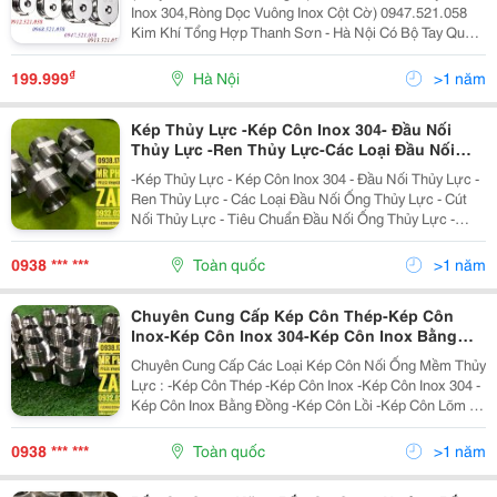
Bộ Tay Quay Inox Kéo Dây Cáp Cột Cờ,Cáp
Inox 304,Ròng Dọc Vuông Inox Cột Cờ) 0947.521.058
Inox Sus 304 Trần, Cáp Inox 304 Bọc Nhựa
Kim Khí Tổng Hợp Thanh Sơn - Hà Nội Có Bộ Tay Quay
Trắng D3,D4,D5,D6,D8,D10, Khóa Kẹp Cáp Inox
Inox Kéo Dây Cáp Cột Cờ,Cáp Inox Sus 304 Trần, Cáp
Inox 304 Bọc Nhựa Trắng D3,D4,D5,D6,D8,D10,...
₫
199.999
Hà Nội
>1 năm
Kép Thủy Lực -Kép Côn Inox 304- Đầu Nối
Thủy Lực -Ren Thủy Lực-Các Loại Đầu Nối
Ống Thủy Lực -Cút Nối Thủy Lực -Tiêu Chuẩn
-Kép Thủy Lực - Kép Côn Inox 304 - Đầu Nối Thủy Lực -
Đầu Nối Ống Thủy Lực- Catalogue Đầu Nối
Ren Thủy Lực - Các Loại Đầu Nối Ống Thủy Lực - Cút
Thủy Lực-Kép Nối Thủy Lực-Cách Đọc Thông
Nối Thủy Lực - Tiêu Chuẩn Đầu Nối Ống Thủy Lực -
Số Ống Thủy Lực-Ren Ống Thủy Lực
Catalogue Đầu Nối Thủy Lực - Khớp Nối Thủy Lực - Kép
Nối Thủy Lực - Các Loại...
0938 *** ***
Toàn quốc
>1 năm
Chuyên Cung Cấp Kép Côn Thép-Kép Côn
Inox-Kép Côn Inox 304-Kép Côn Inox Bằng
Đồng-Kép Côn Lồi-Kép Côn Lõm-Kép Ren Côn
Chuyên Cung Cấp Các Loại Kép Côn Nối Ống Mềm Thủy
Inox-Kép Côn Thép Thủy Lực-Kép Côn Inox
Lực : -Kép Côn Thép -Kép Côn Inox -Kép Côn Inox 304 -
Thủy Lực-Kép Côn Nối Ống Mềm Thủy Lực-
Kép Côn Inox Bằng Đồng -Kép Côn Lồi -Kép Côn Lõm -
Kép Côn 2 Đầu Ren Nhật
Kép Ren Côn Inox -Kép Côn Thép Thủy Lực -Kép Côn
Inox Thủy Lực -Kép Côn Nối...
0938 *** ***
Toàn quốc
>1 năm