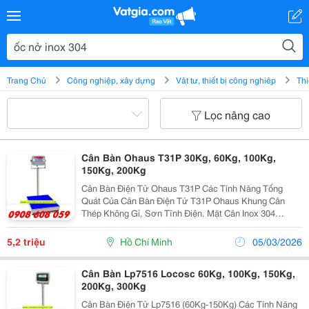
Trang Chủ
Công nghiệp, xây dựng
Vật tư, thiết bị công nghiệp
Thi
Lọc nâng cao
Cân Bàn Ohaus T31P 30Kg, 60Kg, 100Kg,
150Kg, 200Kg
Cân Bàn Điện Tử Ohaus T31P Các Tính Năng Tổng
Quát Của Cân Bàn Điện Tử T31P Ohaus Khung Cân
Thép Không Gỉ, Sơn Tĩnh Điện. Mặt Cân Inox 304
Không Gĩ, Chống Nước Và Bụi Bẩn, Dễ Vệ Sinh
Loadcel Hộp Kim Nhôm Không Gỉ, Độ Chính Xác Cao
5,2 triệu
Hồ Chí Minh
05/03/2026
Chân Đế...
Cân Bàn Lp7516 Locosc 60Kg, 100Kg, 150Kg,
200Kg, 300Kg
Cân Bàn Điện Tử Lp7516 (60Kg-150Kg) Các Tính Năng