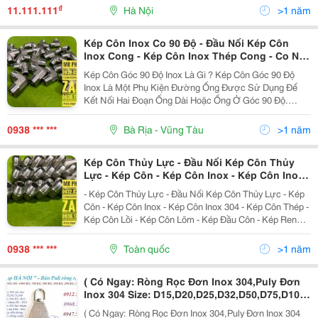
Hiển Thị Màn...
₫
11.111.111
Hà Nội
>1 năm
Kép Côn Inox Co 90 Độ - Đầu Nối Kép Côn
Inox Cong - Kép Côn Inox Thép Cong - Co Nối
Kép Côn Inox 304 - Đầu Nối Kép Côn Lồi Inox
Kép Côn Góc 90 Độ Inox Là Gì ? Kép Côn Góc 90 Độ
Cong 90 Hệ Jic - Co Nối Kép Côn Inox Thẳng
Inox Là Một Phụ Kiện Đường Ống Được Sử Dụng Để
Hệ Jis- Kép Côn Inox Nối Ren Ngoài Chuẩn Mỹ
Kết Nối Hai Đoạn Ống Dài Hoặc Ống Ở Góc 90 Độ.
Nhật
Những Khuỷu Tay Này Thường Được Làm Từ Đồng,
Thép Không Gỉ, Thép Carbon Hoặc Pvc. Chúng Được
0938 *** ***
Bà Rịa - Vũng Tàu
>1 năm
Sử Dụng Phổ...
Kép Côn Thủy Lực - Đầu Nối Kép Côn Thủy
Lực - Kép Côn - Kép Côn Inox - Kép Côn Inox
304 - Kép Côn Thép - Kép Côn Lồi - Kép Côn
- Kép Côn Thủy Lực - Đầu Nối Kép Côn Thủy Lực - Kép
Lõm - Kép Đầu Côn - Kép Ren Côn - Kép Côn 2
Côn - Kép Côn Inox - Kép Côn Inox 304 - Kép Côn Thép -
Đầu Lồi - Kép Côn 2 Đầu Lõm Cong 90 - Kép
Kép Côn Lồi - Kép Côn Lõm - Kép Đầu Côn - Kép Ren
Côn Cong 90 Độ
Côn - Kép Côn 2 Đầu Lồi - Kép Côn 2 Đầu Lõm Cong 90 -
Kép Côn Cong 90...
0938 *** ***
Toàn quốc
>1 năm
( Có Ngay: Ròng Rọc Đơn Inox 304,Puly Đơn
Inox 304 Size: D15,D20,D25,D32,D50,D75,D100
Rẻ Hà Nội ) Kim Khí Vật Tư Thanh Sơn Kinh
( Có Ngay: Ròng Rọc Đơn Inox 304,Puly Đơn Inox 304