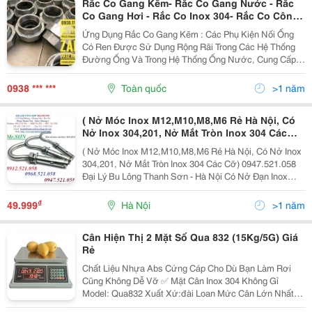
Rắc Co Gang Kẽm- Rắc Co Gang Nước - Rắc
Co Gang Hơi - Rắc Co Inox 304- Rắc Co Côn
Inox 304- Đầu Nối Rắc Co Inox-Rắc Co Hàn Áp
Ứng Dụng Rắc Co Gang Kẽm : Các Phụ Kiện Nối Ống
Lực - Rắc Co Thép Áp Lực- Rắc Co Hàn Lồng
Có Ren Được Sử Dụng Rộng Rãi Trong Các Hệ Thống
Cao Áp - Rắc Co Áp Lực 1500 Psi- Rắc Co Vi
Đường Ống Và Trong Hệ Thống Ống Nước, Cung Cấp
Sinh Inox 316
Một Cách Thuận Tiện Để Kết Nối Và Ngắt Kết Nối Hai
Đường Ống Hoặc Phụ Kiện. Khớp Nối Liên Kết Này Bao
0938 *** ***
Toàn quốc
>1 năm
Gồm...
( Nở Móc Inox M12,M10,M8,M6 Rẻ Hà Nội, Có
Nở Inox 304,201, Nở Mắt Tròn Inox 304 Các
Cỡ) Đại Lý Bu Lông Thanh Sơn - Hà Nội Có Nở
( Nở Móc Inox M12,M10,M8,M6 Rẻ Hà Nội, Có Nở Inox
Đạn Inox 304, Nở Đóng Trần Bê Tông, Tắc Kê
304,201, Nở Mắt Tròn Inox 304 Các Cỡ) 0947.521.058
Đạn, Nở Đạn Thép Mạ Kẽm
Đại Lý Bu Lông Thanh Sơn - Hà Nội Có Nở Đạn Inox
M6,M8,M10,M12,M14,M16,M20, Ê Cu Nối Ren,
304, Nở Đóng Trần Bê Tông, Tắc Kê Đạn, Nở Đạn Thép
Đai Ốc Nối Ren
Mạ Kẽm M6,M8,M10,M12,M14,M16,M20, Ê Cu Nối
₫
49.999
Hà Nội
>1 năm
Ren,...
Cân Hiện Thị 2 Mặt Số Qua 832 (15Kg/5G) Giá
Rẻ
Chất Liệu Nhựa Abs Cứng Cáp Cho Dù Bạn Làm Rơi
Cũng Không Dễ Vỡ ✅ Mặt Cân Inox 304 Không Gỉ
Model: Qua832 Xuất Xứ:đài Loan Mức Cân Lớn Nhất
30Kg Mức Cân Nhỏ Nhất 10G Độ Chia 1G Màn Hình