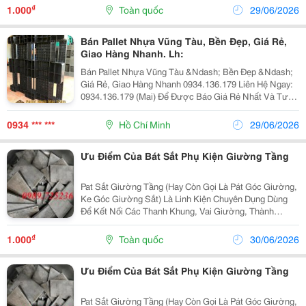
Dập Cao Cấp, Mạ Kẽm Hoặc Sơn Tĩnh Điện Chống...
₫
1.000
Toàn quốc
29/06/2026
Bán Pallet Nhựa Vũng Tàu, Bền Đẹp, Giá Rẻ,
Giao Hàng Nhanh. Lh:
Bán Pallet Nhựa Vũng Tàu &Ndash; Bền Đẹp &Ndash;
Giá Rẻ, Giao Hàng Nhanh 0934.136.179 Liên Hệ Ngay:
0934.136.179 (Mai) Để Được Báo Giá Rẻ Nhất Và Tư
Vấn Dòng Pallet Phù Hợp! ✅ Ưu Điểm Của Pallet Nhựa
Chịu Tải Tốt, Độ Bền Cao, Sử Dụng Lâu Dài....
0934 *** ***
Hồ Chí Minh
29/06/2026
Ưu Điểm Của Bát Sắt Phụ Kiện Giường Tầng
Pat Sắt Giường Tầng (Hay Còn Gọi Là Pát Góc Giường,
Ke Góc Giường Sắt) Là Linh Kiện Chuyên Dụng Dùng
Để Kết Nối Các Thanh Khung, Vai Giường, Thành
Giường Và Thang Giường Lại Với Nhau. Chất Liệu: Sắp
Dập Cao Cấp, Mạ Kẽm Hoặc Sơn Tĩnh Điện Chống...
₫
1.000
Toàn quốc
30/06/2026
Ưu Điểm Của Bát Sắt Phụ Kiện Giường Tầng
Pat Sắt Giường Tầng (Hay Còn Gọi Là Pát Góc Giường,