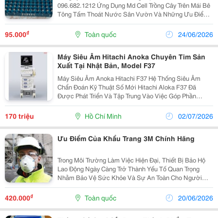
096.682.1212 Ứng Dụng Md Cell Trồng Cây Trên Mái Bê
Tông Tấm Thoát Nước Sân Vườn Và Những Ưu Điểm
Của Sản Phẩm Tại Công Ty Có Những Ưu Điểm Nào So
Với Các Địa Chỉ Khác.cùng Đón Xem Thông...
₫
95.000
Toàn quốc
24/06/2026
Máy Siêu Âm Hitachi Anoka Chuyên Tim Sản
Xuất Tại Nhật Bản, Model F37
Máy Siêu Âm Anoka Hitachi F37 Hệ Thống Siêu Âm
Chẩn Đoán Kỹ Thuật Số Mới Hitachi Aloka F37 Đã
Được Phát Triển Và Tập Trung Vào Việc Góp Phần
Chăm Sóc Sức Khỏe Ban Đầu, Chẳng Hạn Như Tại Các
Phòng Khám Và Các Viện Thăm Khám. Ưu Điểm Của...
170 triệu
Hồ Chí Minh
02/07/2026
Ưu Điểm Của Khẩu Trang 3M Chính Hãng
Trong Môi Trường Làm Việc Hiện Đại, Thiết Bị Bảo Hộ
Lao Động Ngày Càng Trở Thành Yếu Tố Quan Trọng
Nhằm Bảo Vệ Sức Khỏe Và Sự An Toàn Cho Người
Lao Động. Đặc Biệt Tại Những Môi Trường Thường
Xuyên Tiếp Xúc Với Bụi Bẩn, Tác Nhân Bên Ngoài
₫
420.000
Toàn quốc
20/06/2026
Hoặc Các Yếu...