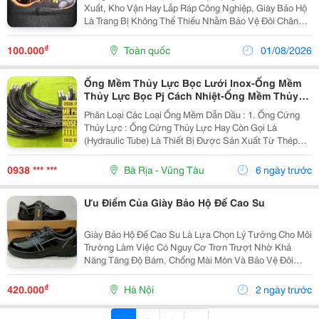
Xuất, Kho Vận Hay Lắp Ráp Công Nghiệp, Giày Bảo Hộ
Là Trang Bị Không Thể Thiếu Nhằm Bảo Vệ Đôi Chân
Khỏi Các Nguy Cơ Va Đập, Trơn Trượt Và Những Rủi
Ro Trong Môi Trường Làm Việc. Bên Cạnh Yếu Tố An
₫
100.000
Toàn quốc
01/08/2026
Toàn,...
Ống Mềm Thủy Lực Bọc Lưới Inox-Ống Mềm
Thủy Lực Bọc Pj Cách Nhiệt-Ống Mềm Thủy
Lực Bọc Amiang-Ống Mềm Thủy Lực Bọc Lưới
Phân Loại Các Loại Ống Mềm Dẫn Dầu : 1. Ống Cứng
Inox-Ống Tuy Ô Dầu Thủy Lực-Dây Tuy Ô Dầu
Thủy Lực : Ống Cứng Thủy Lực Hay Còn Gọi Là
Thủy Lực
(Hydraulic Tube) Là Thiết Bị Được Sản Xuất Từ Thép
Hoặc Inox ( Thép Không Gỉ ) Tiêu Chuẩn Din Hoặc Sms
.Ưu Điểm Của Ống Cứng Thủy Lực Này Là: Độ Cứng...
0938 *** ***
Bà Rịa - Vũng Tàu
6 ngày trước
Ưu Điểm Của Giày Bảo Hộ Đế Cao Su
Giày Bảo Hộ Đế Cao Su Là Lựa Chọn Lý Tưởng Cho Môi
Trường Làm Việc Có Nguy Cơ Trơn Trượt Nhờ Khả
Năng Tăng Độ Bám, Chống Mài Mòn Và Bảo Vệ Đôi
Chân Hiệu Quả. Chất Liệu Đế Cao Su Giúp Giảm Nguy
Cơ Tai Nạn, Hỗ Trợ Người Lao Động Di Chuyển An
₫
420.000
Hà Nội
2 ngày trước
Toàn, Linh...