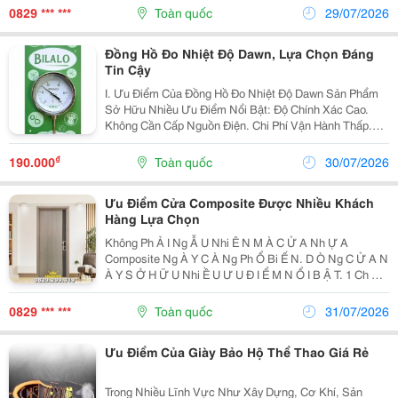
Giúp Cửa Đóng Mở Êm Ái, Tăng Cường Khả Năng
0829 *** ***
Toàn quốc
29/07/2026
Cách Âm....
Đồng Hồ Đo Nhiệt Độ Dawn, Lựa Chọn Đáng
Tin Cậy
I. Ưu Điểm Của Đồng Hồ Đo Nhiệt Độ Dawn Sản Phẩm
Sở Hữu Nhiều Ưu Điểm Nổi Bật: Độ Chính Xác Cao.
Không Cần Cấp Nguồn Điện. Chi Phí Vận Hành Thấp.
Tuổi Thọ Lâu Dài. Chịu Rung Và Chịu Nhiệt Tốt. Dễ Dàng
Thay Thế Khi Bảo Trì. Hoạt Động...
₫
190.000
Toàn quốc
30/07/2026
Ưu Điểm Cửa Composite Được Nhiều Khách
Hàng Lựa Chọn
Không Ph Ả I Ng Ẫ U Nhi Ê N M À C Ử A Nh Ự A
Composite Ng À Y C À Ng Ph Ổ Bi Ế N. D Ò Ng C Ử A N
À Y S Ở H Ữ U Nhi Ề U Ư U Đ I Ể M N Ổ I B Ậ T. 1 Ch Ố
Ng N Ướ C Tuy Ệ T Đ Ố I C Ử A Nh Ự A Composite Kh
Ô Ng Th Ấ M N Ướ C, Kh Ô Ng B Ị M Ụ C N Á T...
0829 *** ***
Toàn quốc
31/07/2026
Ưu Điểm Của Giày Bảo Hộ Thể Thao Giá Rẻ
Trong Nhiều Lĩnh Vực Như Xây Dựng, Cơ Khí, Sản