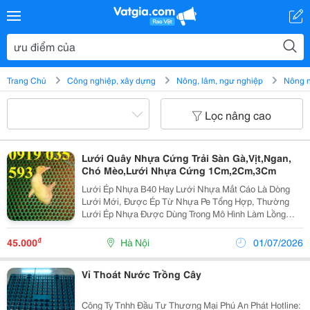
Trang Chủ
Công nghiệp, xây dựng
Nông, lâm, ngư nghiệp
Nông 
Lọc nâng cao
Lưới Quây Nhựa Cứng Trải Sàn Gà,Vịt,Ngan,
Chó Mèo,Lưới Nhựa Cứng 1Cm,2Cm,3Cm
Lưới Ép Nhựa B40 Hay Lưới Nhựa Mắt Cáo Là Dòng
Lưới Mới, Được Ép Từ Nhựa Pe Tổng Hợp, Thường
Lưới Ép Nhựa Được Dùng Trong Mô Hình Làm Lồng
Nuôi Thủy Sản Và Gia Cầm. Ưu Điểm: Tận Dụng Được
Ưu Điểm Của Lưới Thép, Lưới Ép Nhựa B40 Rất Cứng,
₫
45.000
Hà Nội
01/07/2026
Có Thể Là...
Vỉ Thoát Nước Trồng Cây
Công Ty Tnhh Đầu Tư Thương Mại Phú An Phát Hotline: