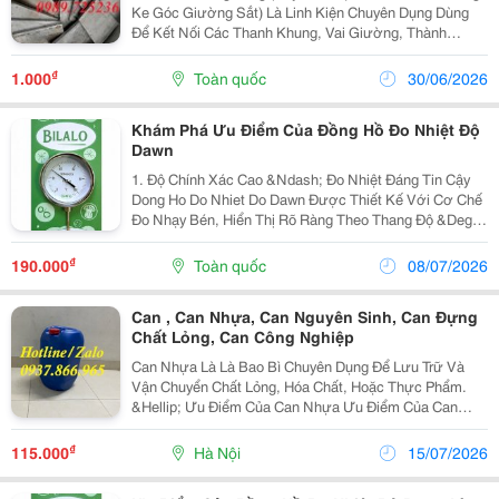
Ke Góc Giường Sắt) Là Linh Kiện Chuyên Dụng Dùng
Để Kết Nối Các Thanh Khung, Vai Giường, Thành
Giường Và Thang Giường Lại Với Nhau. Chất Liệu: Sắp
Dập Cao Cấp, Mạ Kẽm Hoặc Sơn Tĩnh Điện Chống...
₫
1.000
Toàn quốc
30/06/2026
Khám Phá Ưu Điểm Của Đồng Hồ Đo Nhiệt Độ
Dawn
1. Độ Chính Xác Cao &Ndash; Đo Nhiệt Đáng Tin Cậy
Dong Ho Do Nhiet Do Dawn Được Thiết Kế Với Cơ Chế
Đo Nhạy Bén, Hiển Thị Rõ Ràng Theo Thang Độ &Deg;C
Từ 0 Đến 100. Kim Chỉ Chắc Chắn, Phản Hồi Nhanh
Giúp Người Dùng Dễ Dàng Theo Dõi Và Kiểm Soát...
₫
190.000
Toàn quốc
08/07/2026
Can , Can Nhựa, Can Nguyên Sinh, Can Đựng
Chất Lỏng, Can Công Nghiệp
Can Nhựa Là Là Bao Bì Chuyên Dụng Để Lưu Trữ Và
Vận Chuyển Chất Lỏng, Hóa Chất, Hoặc Thực Phẩm.
&Hellip; Ưu Điểm Của Can Nhựa Ưu Điểm Của Can
Nhựa Trọng Lượng Nhẹ, Dễ Vận Chuyển. Chịu Va Đập
Tốt, Khó Vỡ Hơn Thủy Tinh. Chống Gỉ Và Chống Ăn...
₫
115.000
Hà Nội
15/07/2026