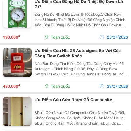
Ưu Điểm Của Đồng Hồ Đo Nhiệt Độ Dawn Là
Gì?
Đồng Hồ Đo Nhiệt Độ Dawn 0-100&Deg;C Chân Ren
Inox &Ndash; Thiết Bị Đo Nhiệt Độ Công Nghiệp Chính
Xác, Bền Bỉ Đồng Hồ Đo Nhiệt Độ Chân Sau Dawn 0-
100&Deg;C Chân Ren Inox Đo Nhiệt Độ Là Thiết Bị Đo
Nhiệt Độ Dạng Cơ (Bimetal Thermometer) Được Sử
₫
190.000
Toàn quốc
23/07/2026
Dụng...
Ưu Điểm Của Hfs-25 Autosigma So Với Các
Dòng Flow Switch Khác
Nếu Bạn Đang Tìm Kiếm Công Tắc Dòng Chảy Hfs-25
Autosigma Chính Hãng Giá Rẻ, Đây Là Dòng Flow
Switch Hfs-25 Được Sử Dụng Rộng Rãi Trong Hệ Thống
Pccc, Hvac, Chiller, Cấp Thoát Nước, Máy Bơm Và Dây
Chuyền Công Nghiệp. Sản Phẩm Có Độ Bền Cao, Hoạt
₫
480.000
Toàn quốc
29/07/2026
Động...
Ưu Điểm Của Cửa Nhựa Gỗ Composite.
&Bull; Cửa Nhựa Gỗ Composite Chịu Nước Tuyệt Đối,
Không Cong Vênh, Co Ngót, Không Bị Ăn Mòn&Hellip;
&Bull; Chống Nấm Mốc, Kháng Khuẩn. &Bull; Cửa
Nhựa Gỗ Composite Thiết Kế Với Hệ Gioăng Cao Su