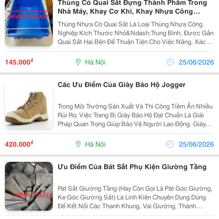
Thùng Có Quai Sắt Đựng Thành Phẩm Trong
Nhà Máy, Khay Cơ Khi, Khay Nhựa Công
Nghiệp
Thùng Nhựa Có Quai Sắt Là Loại Thùng Nhựa Công
Nghiệp Kích Thước Nhỏ&Ndash;Trung Bình, Được Gắn
Quai Sắt Hai Bên Để Thuận Tiện Cho Việc Nâng, Xách
Và Vận Chuyển Hàng Hóa. Ưu Điểm Của Quai Sắt Chịu
Lực Tốt Hơn Quai Nhựa. Dễ Xách Khi Thùng Chứa...
₫
145.000
Hà Nội
25/06/2026
Các Ưu Điểm Của Giày Bảo Hộ Jogger
Trong Môi Trường Sản Xuất Và Thi Công Tiềm Ẩn Nhiều
Rủi Ro, Việc Trang Bị Giày Bảo Hộ Đạt Chuẩn Là Giải
Pháp Quan Trọng Giúp Bảo Vệ Người Lao Động. Giày
Bảo Hộ Jogger Đang Được Nhiều Doanh Nghiệp Lựa
Chọn Nhờ Khả Năng Bảo Vệ Vượt Trội Với Kết Cấu...
₫
420.000
Hà Nội
25/06/2026
Ưu Điểm Của Bát Sắt Phụ Kiện Giường Tầng
Pat Sắt Giường Tầng (Hay Còn Gọi Là Pát Góc Giường,
Ke Góc Giường Sắt) Là Linh Kiện Chuyên Dụng Dùng
Để Kết Nối Các Thanh Khung, Vai Giường, Thành
Giường Và Thang Giường Lại Với Nhau. Chất Liệu: Sắp