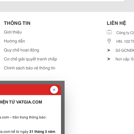
THÔNG TIN
LIÊN HỆ
Giới thiệu
Công ty C
Hướng dẫn
HN: 102 T
➤
Quy chế hoạt động
Số GCNĐKD
➤
Cơ chế giải quyết tranh chấp
Nơi cấp: S
Chính sách bảo vệ thông tin
IỆN TỬ VATGIA.COM
.com – trân trọng thông báo:
gia.com kể từ ngày
31 tháng 3 năm