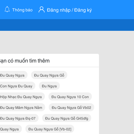
Đăng nhập / Đăng ký
Thông báo
ạn có muốn tìm thêm
Đu Quay Ngựa
Đu Quay Ngựa Gỗ
Con Ngựa Đu Quay
Đu Ngựa
Hộp Nhạc Đu Quay Ngựa
Đu Quay Ngựa 10 Con
Đu Quay Mâm Ngựa Nằm
Đu Quay Ngựa Gỗ Vb02
Đu Quay Ngựa Đq-07
Đu Quay Ngựa Gỗ G45dfg
Quay Ngựa
Đu Quay Ngựa Gỗ [vb-02]