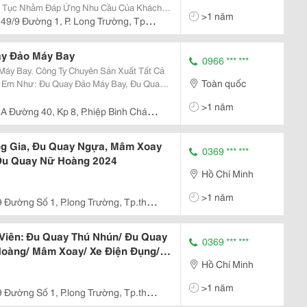
ên Tục Nhằm Đáp Ứng Nhu Cầu Của Khách
>1 năm
Trò Chơi Phục Vụ Khu Vui Chơi Kinh Doanh
49/9 Đường 1, P. Long Trường, Tp
ng:...
ay Đảo Máy Bay
0966 *** ***
Sản Xuất Tất Cả
Toàn quốc
rẻ Em Như: Đu Quay Đảo Máy Bay, Đu Quay
Thú, Đu Quay Cá Lượn, Hồ Câu Cá Nhựa ,
>1 năm
iện,
A Đường 40, Kp 8, P.hiệp Bình Chánh,
ng Gia, Đu Quay Ngựa, Mâm Xoay
0369 *** ***
Đu Quay Nữ Hoàng 2024
Hồ Chí Minh
>1 năm
 Đường Số 1, P.long Trường, Tp.thủ
Viên: Đu Quay Thú Nhún/ Đu Quay
0369 *** ***
Hoàng/ Mâm Xoay/ Xe Điện Đụng/
Hồ Chí Minh
>1 năm
 Đường Số 1, P.long Trường, Tp.thủ