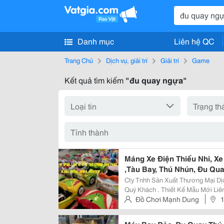
Danh mục
Liên hệ QC
Trang Chủ
Dịch vụ, giải trí
Giải trí
Game
Kết quả tìm kiếm
"đu quay ngựa"
Máng Xe Điện Thiếu Nhi, X
,Tàu Bay, Thú Nhún, Đu Qu
Cty Tnhh Sản Xuất Thương Mại Dị
Quý Khách . Thiết Kế Mẫu Mới Liên Tục Nhằm Đáp Ứng Nhu Cầu Của Khách
Hàng . Sản Xuất Chuyên Sản Xuất Thiết Kế Trò Chơi Phục Vụ Khu Vui Chơi
Đồ Chơi Mạnh Dung
Kinh Doanh Mẫ
Nhiêu, Long Trường, Tp Thủ Đ