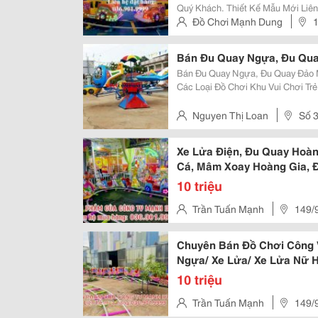
Quý Khách. Thiết Kế Mẫu Mới Li
Hàng . Chuyên Sản Xuất Thiết Kế 
Đồ Chơi Mạnh Dung
1
Mẫu Mã Đa Dạng...! Liên Hệ Đặt Hà
Thủ Đức
Bán Đu Quay Ngựa, Đu Qu
Bán Đu Quay Ngựa, Đu Quay Đảo Máy Bay. Công Ty Chuyên 
Các Loại Đồ Chơi Khu Vui Chơi T
Điện Trẻ Em, Đu Quay Ngựa Treo 
Xe Lửa Điện, Nhà Hơi, Nhú Nhún Đ
Nguyen Thị Loan
Số 3
Q. Thủ Đức
Xe Lửa Điện, Đu Quay Hoà
Cá, Mâm Xoay Hoàng Gia, 
10 triệu
Trần Tuấn Mạnh
149/9
Đức, Tp.hồ Chí Minh
Chuyên Bán Đồ Chơi Công 
Ngựa/ Xe Lửa/ Xe Lửa Nữ 
Nhà Hơi...
10 triệu
Trần Tuấn Mạnh
149/9