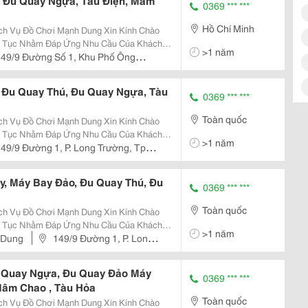
, Đu Quay Ngựa, Tàu Điện, Mâm
0369 *** ***
Hồ Chí Minh
ch Vụ Đồ Chơi Mạnh Dung Xin Kính Chào
ên Tục Nhằm Đáp Ứng Nhu Cầu Của Khách
>1 năm
Trò Chơi Phục Vụ Khu Vui Chơi Kinh Doanh
149/9 Đường Số 1, Khu Phố Ông
ng:...
ức
 Đu Quay Thú, Đu Quay Ngựa, Tàu
0369 *** ***
Toàn quốc
ch Vụ Đồ Chơi Mạnh Dung Xin Kính Chào
ên Tục Nhằm Đáp Ứng Nhu Cầu Của Khách
>1 năm
Trò Chơi Phục Vụ Khu Vui Chơi Kinh Doanh
49/9 Đường 1, P. Long Trường, Tp
ng:...
, Máy Bay Đảo, Đu Quay Thú, Đu
0369 *** ***
Toàn quốc
ch Vụ Đồ Chơi Mạnh Dung Xin Kính Chào
ên Tục Nhằm Đáp Ứng Nhu Cầu Của Khách
>1 năm
Trò Chơi Phục Vụ Khu Vui Chơi Kinh Doanh
 Dung
149/9 Đường 1, P. Long
ng:...
u Quay Ngựa, Đu Quay Đảo Máy
0369 *** ***
Mâm Chao , Tàu Hỏa
Toàn quốc
ch Vụ Đồ Chơi Mạnh Dung Xin Kính Chào