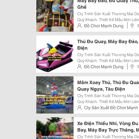
Máy Bay Đảo, Đu Quay Thú
Ghế
Cty Tnhh Sản Xuất Thương Mại Dị
Quý Khách. Thiết Kế Mẫu Mới Li
Hàng . Chuyên Sản Xuất Thiết Kế 
Đồ Chơi Mạnh Dung
Mẫu Mã Đa Dạng...! Liên Hệ Đặt Hà
Nhiêu, Long Trường, Tp Thủ Đ
Thú Đu Quay, Máy Bay Đảo,
Điện
Cty Tnhh Sản Xuất Thương Mại Dị
Quý Khách. Thiết Kế Mẫu Mới Li
Hàng . Chuyên Sản Xuất Thiết Kế 
Đồ Chơi Mạnh Dung
1
Mẫu Mã Đa Dạng...! Liên Hệ Đặt Hà
Thủ Đức
Mâm Xoay Thú, Thú Đu Quay
Quay Ngựa, Tàu Điện
Cty Tnhh Sản Xuất Thương Mại Dị
Quý Khách. Thiết Kế Mẫu Mới Li
Hàng . Chuyên Sản Xuất Thiết Kế 
Cty Sản Xuất Đồ Chơi Mạnh
Mẫu Mã Đa Dạng...! Liên Hệ Đặt Hà
Trường, Tp Thủ Đức
Xe Điện Thiếu Nhi, Vòng Đ
Bay, Máy Bay Trực Thăng, 
Cty Tnhh Sản Xuất Thương Mại Dị