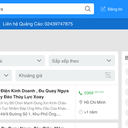
Đăng tin
Liên hệ Quảng Cáo: 02439747875
B
Khoảng giá
e Điện Kinh Doanh , Đu Quay Ngựa
0369 *** ***
ay Đảo Thủy Lực Xoay
Hồ Chí Minh
ch Vụ Đồ Chơi Mạnh Dung Xin Kính Chào
>1 năm
149/9 Đường Số 1, Khu Phố Ông
u Mã Đa Dạng...! Liên...
ức