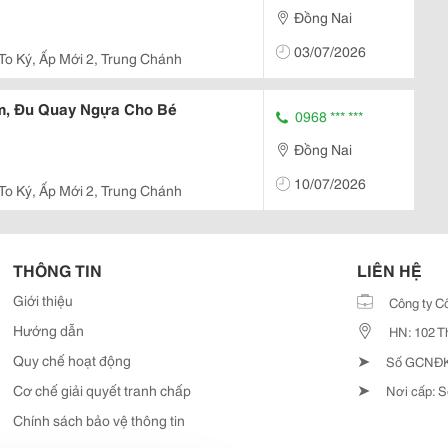
Đồng Nai
03/07/2026
 To Ký, Ấp Mới 2, Trung Chánh
m, Đu Quay Ngựa Cho Bé
0968 *** ***
Đồng Nai
10/07/2026
 To Ký, Ấp Mới 2, Trung Chánh
THÔNG TIN
LIÊN HỆ
Giới thiệu
Công ty C
Hướng dẫn
HN: 102 T
➤
Quy chế hoạt động
Số GCNĐKD
➤
Cơ chế giải quyết tranh chấp
Nơi cấp: S
Chính sách bảo vệ thông tin