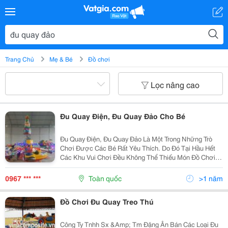
Trang Chủ
Mẹ & Bé
Đồ chơi
Lọc nâng cao
Đu Quay Điện, Đu Quay Đảo Cho Bé
Đu Quay Điện, Đu Quay Đảo Là Một Trong Những Trò
Chơi Được Các Bé Rất Yêu Thích. Do Đó Tại Hầu Hết
Các Khu Vui Chơi Đều Không Thể Thiếu Món Đồ Chơi
Này. Đu Quay Có Nhiều Loại Như: Đu Quay Mâm, Đu
Quay Cơ Mầm Non, Đu Quay Lồng,... Trong Đó Đu Quay
0967 *** ***
Toàn quốc
>1 năm
Điệ
Đồ Chơi Đu Quay Treo Thú
Công Ty Tnhh Sx &Amp; Tm Đặng Ân Bán Các Loại Đu