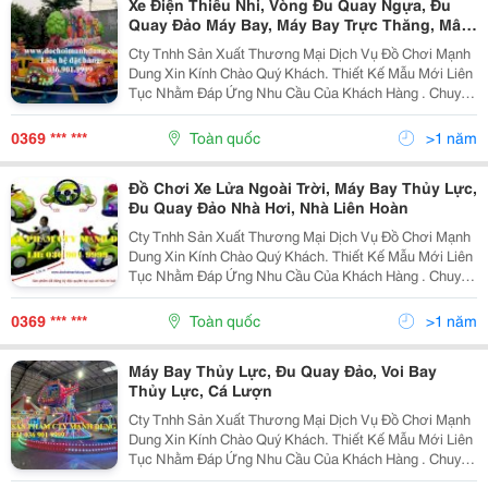
Xe Điện Thiếu Nhi, Vòng Đu Quay Ngựa, Đu
Quay Đảo Máy Bay, Máy Bay Trực Thăng, Mâm
Chao , Tàu Hỏa
Cty Tnhh Sản Xuất Thương Mại Dịch Vụ Đồ Chơi Mạnh
Dung Xin Kính Chào Quý Khách. Thiết Kế Mẫu Mới Liên
Tục Nhằm Đáp Ứng Nhu Cầu Của Khách Hàng . Chuyên
Sản Xuất Thiết Kế Trò Chơi Phục Vụ Khu Vui Chơi Kinh
Doanh Mẫu Mã Đa Dạng...! Liên Hệ Đặt Hàng:...
0369 *** ***
Toàn quốc
>1 năm
Đồ Chơi Xe Lửa Ngoài Trời, Máy Bay Thủy Lực,
Đu Quay Đảo Nhà Hơi, Nhà Liên Hoàn
Cty Tnhh Sản Xuất Thương Mại Dịch Vụ Đồ Chơi Mạnh
Dung Xin Kính Chào Quý Khách. Thiết Kế Mẫu Mới Liên
Tục Nhằm Đáp Ứng Nhu Cầu Của Khách Hàng . Chuyên
Sản Xuất Thiết Kế Trò Chơi Phục Vụ Khu Vui Chơi Kinh
Doanh Mẫu Mã Đa Dạng...! Liên Hệ Đặt Hàng:...
0369 *** ***
Toàn quốc
>1 năm
Máy Bay Thủy Lực, Đu Quay Đảo, Voi Bay
Thủy Lực, Cá Lượn
Cty Tnhh Sản Xuất Thương Mại Dịch Vụ Đồ Chơi Mạnh
Dung Xin Kính Chào Quý Khách. Thiết Kế Mẫu Mới Liên
Tục Nhằm Đáp Ứng Nhu Cầu Của Khách Hàng . Chuyên
Sản Xuất Thiết Kế Trò Chơi Phục Vụ Khu Vui Chơi Kinh