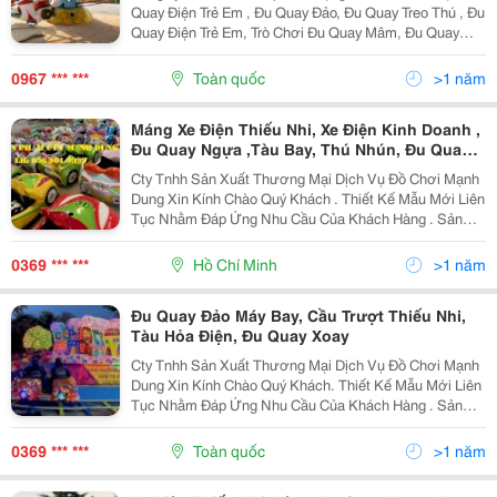
Quay Điện Trẻ Em , Đu Quay Đảo, Đu Quay Treo Thú , Đu
Quay Điện Trẻ Em, Trò Chơi Đu Quay Mâm, Đu Quay
Điện Khu Vui Chơi,... Liên Hệ Mua Hàng : Đt/Zalo:
0967.770.918 _ Loan
0967 *** ***
Toàn quốc
>1 năm
Máng Xe Điện Thiếu Nhi, Xe Điện Kinh Doanh ,
Đu Quay Ngựa ,Tàu Bay, Thú Nhún, Đu Quay
Đảo Thủy Lực Xoay
Cty Tnhh Sản Xuất Thương Mại Dịch Vụ Đồ Chơi Mạnh
Dung Xin Kính Chào Quý Khách . Thiết Kế Mẫu Mới Liên
Tục Nhằm Đáp Ứng Nhu Cầu Của Khách Hàng . Sản
Xuất Chuyên Sản Xuất Thiết Kế Trò Chơi Phục Vụ Khu
Vui Chơi Kinh Doanh Mẫu Mã Đa Dạng...! Liên...
0369 *** ***
Hồ Chí Minh
>1 năm
Đu Quay Đảo Máy Bay, Cầu Trượt Thiếu Nhi,
Tàu Hỏa Điện, Đu Quay Xoay
Cty Tnhh Sản Xuất Thương Mại Dịch Vụ Đồ Chơi Mạnh
Dung Xin Kính Chào Quý Khách. Thiết Kế Mẫu Mới Liên
Tục Nhằm Đáp Ứng Nhu Cầu Của Khách Hàng . Sản
Xuất Chuyên Sản Xuất Thiết Kế Trò Chơi Phục Vụ Khu
Vui Chơi Kinh Doanh Mẫu Mã Đa Dạng...! Liên Hệ Đặt...
0369 *** ***
Toàn quốc
>1 năm