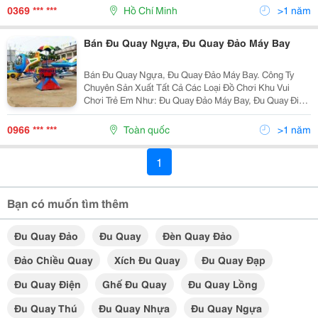
Doanh Mẫu Mã Đa Dạng...! Liên Hệ Đặt Hàng:...
0369 *** ***
Hồ Chí Minh
>1 năm
Bán Đu Quay Ngựa, Đu Quay Đảo Máy Bay
Bán Đu Quay Ngựa, Đu Quay Đảo Máy Bay. Công Ty
Chuyên Sản Xuất Tất Cả Các Loại Đồ Chơi Khu Vui
Chơi Trẻ Em Như: Đu Quay Đảo Máy Bay, Đu Quay Điện
Trẻ Em, Đu Quay Ngựa Treo Thú, Đu Quay Cá Lượn, Hồ
Câu Cá Nhựa , Xe Lửa Điện, Nhà Hơi, Nhú Nhún Điện,
0966 *** ***
Toàn quốc
>1 năm
1
Bạn có muốn tìm thêm
Đu Quay Đảo
Đu Quay
Đèn Quay Đảo
Đảo Chiều Quay
Xích Đu Quay
Đu Quay Đạp
Đu Quay Điện
Ghế Đu Quay
Đu Quay Lồng
Đu Quay Thú
Đu Quay Nhựa
Đu Quay Ngựa