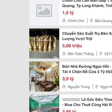
Chính Chủ Cần Bán Gấp 1 Sà
Quang, Tp Long Khánh, Tỉn
1,6 tỷ
Chính Chủ
Bảo Quan
Chuyển Sản Xuất Trụ Đèn S
Lượng Vượt Trội
5,68 triệu
Đèn Toàn Thắng
527 
Đức
Bán Nhà Đường Ngọc Hồi - 
Tải 4 Chân Đỗ Cửa 3 Tỷ 95
3,9 tỷ
Nguyễn Trung
Ngọc H
������ Lô Góc Siêu Thoán
- Mua Cho Thuê Cũng Hái R
3,85 tỷ