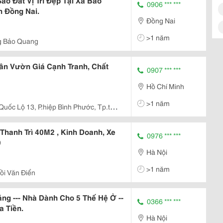
o Đất Vị Trí Đẹp Tại Xã Bảo
0906 *** ***
h Đồng Nai.
Đồng Nai
>1 năm
g Bảo Quang
ân Vườn Giá Cạnh Tranh, Chất
0907 *** ***
Hồ Chí Minh
>1 năm
Quốc Lộ 13, P.hiệp Bình Phước, Tp.thủ
Thanh Trì 40M2 , Kinh Doanh, Xe
0976 *** ***
0
Hà Nội
>1 năm
ồi Văn Điển
g --- Nhà Dành Cho 5 Thế Hệ Ở --
0366 *** ***
a Tiền.
Hà Nội