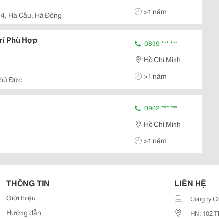
>1 năm
ì 4, Hà Cầu, Hà Đông
rí Phù Hợp
0899 *** ***
Hồ Chí Minh
>1 năm
Thủ Đức
0902 *** ***
Hồ Chí Minh
>1 năm
THÔNG TIN
LIÊN HỆ
Giới thiệu
Công ty C
Hướng dẫn
HN: 102 T