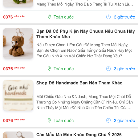
Mang Theo Mỗi Ngày. Treo Balo Trang Trí Túi Xách Làm
Móc Khóa Tặng Người Bạn Yêu Quý
Gocnhohandmade.com Không Cần Quá Nhiều Phụ
0376 *** ***
Toàn quốc
3 giờ trước
Kiện, Chỉ Một Em Gấu...
Bạn Đã Có Phụ Kiện Này Chuưa Nếu Chưa Hãy
Tham Khảo Nha
Nếu Được Chọn 1 Em Gấu Để Mang Theo Mỗi Ngày,
Bạn Sẽ Chọn Em Nào? Gấu Trắng? Gấu Nâu? Hay Một
Em Gấu Nhỏ Xinh Với Chiếc Nơ Thật Đáng Yêu?
Những Chiếc Móc Khóa Gấu Bông Không Chỉ Là Phụ
Kiện Treo Túi Mà Còn Là Một Cách Để Bạn Thêm Chút
0376 *** ***
Toàn quốc
3 giờ trước
Cá Tính Vào...
Shop Đồ Handmade Bạn Nên Tham Khảo
Một Chiếc Gấu Nhỏ &Ndash; Mang Theo Một Chút Dễ
Thương Có Những Ngày Chẳng Cần Gì Nhiều, Chỉ Cần
Nhìn Thấy Một Món Đồ Nhỏ Xinh Trên Chiếc Túi Của
Mình Cũng Đủ Thấy Vui Rồi Những Em Móc Khóa Gấu
Bông Được Làm Với Kiểu Dáng Đáng Yêu, Nhỏ Gọn,
0376 *** ***
Toàn quốc
3 giờ trước
Thích...
Các Mẫu Mã Móc Khóa Đáng Chú Ý 2026