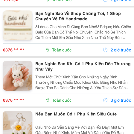
Bạn Nghĩ Sao Về Shop Chúng Tôi, 1 Shop
Chuyên Về Đồ Handmade
&Ldquo;Cho Mình Đi Cùng Bạn Nhé!&Rdquo; Nếu Chiếc
Balo Của Bạn Có Thể Nói Chuyện, Chắc Nó Sẽ Thích
Có Thêm Một Em Gấu Nhỏ Xinh Như Thế Này Bên
Cạnh. Từ Những Buổi Đi Học, Đi Làm, Đi Cà Phê Hay
Những Chuyến Đi Chơi Cuối Tuần, Em Móc Khóa Gấu
0376 *** ***
Toàn quốc
2 giờ trước
Bông...
Bạn Nghic Sao Khi Có 1 Phụ Kiện Dêc Thương
Như Vậy
Thêm Một Chút Xinh Xắn Cho Những Ngày Bình
Thường Những Chiếc Móc Khóa Gấu Bông Nhỏ Nhắn
Được Tạo Ra Dành Cho Những Ai Yêu Thích Sự Đáng
Yêu Và Những Món Đồ Có Dấu Ấn Riêng. Từ Chiếc Balo
Đi Học, Túi Xách Đi Chơi Đến Chùm Chìa Khóa Quen
0376 *** ***
Toàn quốc
3 giờ trước
Thuộc,...
Nếu Bạn Muốn Có 1 Phụ Kiện Siêu Cute
Gấu Nhỏ Đã Sẵn Sàng Về Với Bạn Rồi Đây! Một Em
Gấu Bông Nhỏ Xinh, Mềm Mại Và Đáng Yêu Để Bạn