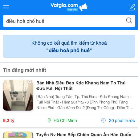
Không có kết quả tìm kiếm từ khoá
"điều hoà phố huế"
Tin đăng mới nhất
Bán Nhà Siêu Đẹp Kdc Khang Nam Tp Thủ
Đức Full Nội Thất
[Bán Nhà] Trung Tâm Tp. Thủ Đức - Kdc Khang Nam -
Full Nội Thất - Hẻm 261/15/78 Đình Phong Phú,Tăng
Nhơn Phú - Gần Vành Đai 2 (Đang Thi Công) - Diện Tích
Lý Tưởng: 5.6M X 14.2M (Tổng Diện Tích Công Nhận:
80M2). - Kết Cấu Kiên Cố: 1 Trệt, 2 Lầu,...
9,2 tỷ
Hồ Chí Minh
30 phút trước
Tuyển Nv Nam Bếp Chiên Quán Ăn Hàn Quốc