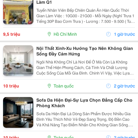
Làm Q1
Tuyển Nhân Viên Bếp Chiên Quán Ăn Hàn Quốc Thời
Gian Làm Việc : 10G00 - 21G00 - Mỗi Ngày (Nghĩ Trưa 1
Tiếng 30P Bao Cơm Trưa ) - Lương : 7.500 - 9.500 ( Tuỳ
Theo Năng Lực ) Mô Tả Công Việc: - Bếp Chiên : Sử
Dụng Được Chảo Non Biết Chiên...
9,5 triệu
Hồ Chí Minh
1 giờ trước
Nội Thất Xinh-Xu Hướng Tạo Nên Không Gian
Sống Đầy Cảm Hứng
Ngôi Nhà Không Chỉ Là Nơi Để Ở Mà Còn Là Không
Gian Thể Hiện Phong Cách, Cá Tính Và Chất Lượng
Cuộc Sống Của Mỗi Gia Đình. Chính Vì Vậy, Việc Lựa
Chọn Nội Thất Xinh Đang Trở Thành Xu Hướng Được
Nhiều Người Quan Tâm Khi Muốn Biến Không Gian
10 triệu
Toàn quốc
2 giờ trước
Sống Trở...
Sofa Da Hiện Đại-Sự Lựa Chọn Đẳng Cấp Cho
Phòng Khách
Sofa Da Hiện Đại Là Dòng Sản Phẩm Được Nhiều Gia
Đình Yêu Thích Nhờ Vẻ Đẹp Sang Trọng, Độ Bền Cao
Và Khả Năng Tạo Điểm Nhấn Cho Không Gian Sống.
Với Thiết Kế Tinh Tế Cùng Chất Liệu Da Cao Cấp, Sofa
Không Chỉ Mang Lại Cảm Giác Thoải Mái Mà Còn Thể...
10 triệu
Toàn quốc
2 giờ trước