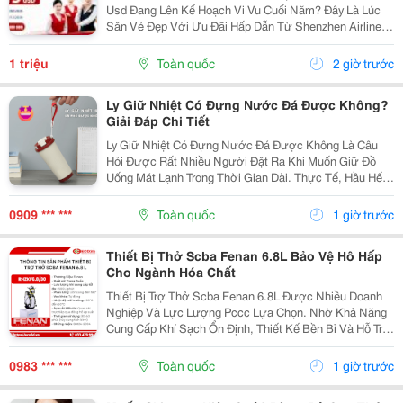
Usd Đang Lên Kế Hoạch Vi Vu Cuối Năm? Đây Là Lúc
Săn Vé Đẹp Với Ưu Đãi Hấp Dẫn Từ Shenzhen Airlines!
Hành Khách Khởi Hành Từ Hà Nội Có Thể Bay Đến
Những Điểm Đến Nổi Bật Như London, Seoul Và...
1 triệu
Toàn quốc
2 giờ trước
Ly Giữ Nhiệt Có Đựng Nước Đá Được Không?
Giải Đáp Chi Tiết
Ly Giữ Nhiệt Có Đựng Nước Đá Được Không Là Câu
Hỏi Được Rất Nhiều Người Đặt Ra Khi Muốn Giữ Đồ
Uống Mát Lạnh Trong Thời Gian Dài. Thực Tế, Hầu Hết
Các Dòng Ly Giữ Nhiệt Hiện Nay Đều Có Thể Đựng
Nước Đá Rất Tốt Nếu Được Sử Dụng Đúng Cách. Hãy
0909 *** ***
Toàn quốc
1 giờ trước
Cùng...
Thiết Bị Thở Scba Fenan 6.8L Bảo Vệ Hô Hấp
Cho Ngành Hóa Chất
Thiết Bị Trợ Thở Scba Fenan 6.8L Được Nhiều Doanh
Nghiệp Và Lực Lượng Pccc Lựa Chọn. Nhờ Khả Năng
Cung Cấp Khí Sạch Ổn Định, Thiết Kế Bền Bỉ Và Hỗ Trợ
Bảo Vệ Hô Hấp Hiệu Quả Trong Môi Trường Có Khói Độc
Hoặc Thiếu Oxy. Đặc Điểm Nổi Bật Thiết Bị...
0983 *** ***
Toàn quốc
1 giờ trước