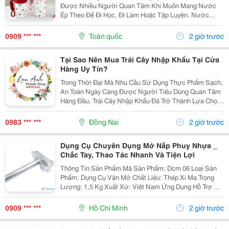
Được Nhiều Người Quan Tâm Khi Muốn Mang Nước
Ép Theo Để Đi Học, Đi Làm Hoặc Tập Luyện. Nước
Cam Rất Giàu Vitamin C Và Tốt Cho Sức Khỏe, Tuy
Nhiên Đây Cũng Là Loại Đồ Uống Có Tính Axit Tự
0909 *** ***
Toàn quốc
2 giờ trước
Nhiên. Hãy...
Tại Sao Nên Mua Trái Cây Nhập Khẩu Tại Cửa
Hàng Uy Tín?
Trong Thời Đại Mà Nhu Cầu Sử Dụng Thực Phẩm Sạch,
An Toàn Ngày Càng Được Người Tiêu Dùng Quan Tâm
Hàng Đầu, Trái Cây Nhập Khẩu Đã Trở Thành Lựa Chọn
Ưu Tiên Của Nhiều Gia Đình. Tuy Nhiên, Không Phải Ai
Cũng Nhận Thức Đầy Đủ Về Tầm Quan Trọng Của
0983 *** ***
Đồng Nai
2 giờ trước
Việc...
Dụng Cụ Chuyên Dụng Mở Nắp Phuy Nhựa _
Chắc Tay, Thao Tác Nhanh Và Tiện Lợi
Thông Tin Sản Phẩm Mã Sản Phẩm: Dcm 06 Loại Sản
Phẩm: Dụng Cụ Vặn Mở Chất Liệu: Thép Xi Mạ Trọng
Lượng: 1,5 Kg Xuất Xứ: Việt Nam Ứng Dụng Hỗ Trợ Mở
Nắp Thùng Phuy Nhựa Nhanh Chóng, Thuận Tiện. Phù
Hợp Với Các Loại Thùng Chứa Hóa...
0909 *** ***
Hồ Chí Minh
2 giờ trước