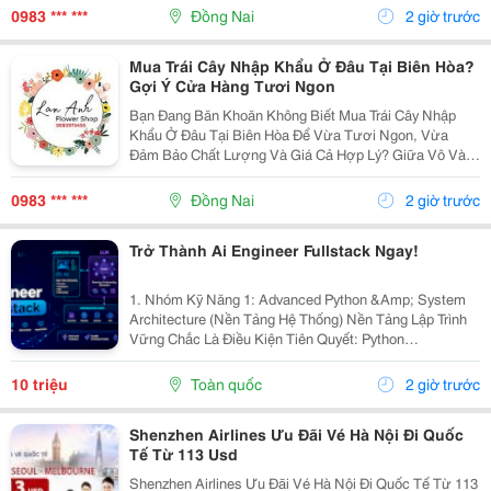
Hoa Tươi Lan Anh Không Chỉ Là Một Địa Chỉ Cung Cấp
0983 *** ***
Đồng Nai
2 giờ trước
Hoa...
Mua Trái Cây Nhập Khẩu Ở Đâu Tại Biên Hòa?
Gợi Ý Cửa Hàng Tươi Ngon
Bạn Đang Băn Khoăn Không Biết Mua Trái Cây Nhập
Khẩu Ở Đâu Tại Biên Hòa Để Vừa Tươi Ngon, Vừa
Đảm Bảo Chất Lượng Và Giá Cả Hợp Lý? Giữa Vô Vàn
Cửa Hàng Trên Địa Bàn Thành Phố Biên Hòa, Việc Tìm
Được Một Địa Chỉ Uy Tín Thực Sự Không Hề Dễ Dàng.
0983 *** ***
Đồng Nai
2 giờ trước
Bài...
Trở Thành Ai Engineer Fullstack Ngay!
1. Nhóm Kỹ Năng 1: Advanced Python &Amp; System
Architecture (Nền Tảng Hệ Thống) Nền Tảng Lập Trình
Vững Chắc Là Điều Kiện Tiên Quyết: Python
Asynchronous: Thành Thạo Asyncio, Httpx Để Xử Lý
Hàng Nghìn Kết Nối Bất Đồng Bộ Tới Các Api Ai. ...
10 triệu
Toàn quốc
2 giờ trước
Shenzhen Airlines Ưu Đãi Vé Hà Nội Đi Quốc
Tế Từ 113 Usd
Shenzhen Airlines Ưu Đãi Vé Hà Nội Đi Quốc Tế Từ 113