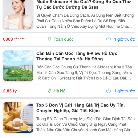
Muốn Skincare Hiệu Quả? Đừng Bỏ Qua Thứ
Tự Các Bước Dưỡng Da Ssss
Bí Quyết Chăm Da Đúng Cách, Ai Cũng Nên Biết Không
Phải Cứ Càng Nhiều Sản Phẩm Là Da Sẽ Đẹp. Điều
Quan Trọng Nằm Ở Việc Xây Dựng Một Routine Chăm
Sóc Da Khoa Học, Phù Hợp Với Nhu Cầu Làn Da Và
Duy Trì Đều Đặn Mỗi Ngày. Khi Bạn Biết Cách Kết Hợp...
0303 *** ***
Toàn quốc
1 giờ trước
Cần Bán Căn Góc Tầng 9-View Hồ Cực
Thoáng Tại Thanh Hà- Hà Đông
Bán Căn Góc Chung Cư Thanh Hà &Ndash; Khu 3 Tòa
Mới ✨ Căn Góc Tầng 9, Vị Trí Đẹp, Thoáng Sáng, View
Hồ Cực Chill &Ndash; Rất Thích Hợp Để Ở Lâu Dài.
Diện Tích: 67M&Sup2; ️ 2 Phòng Ngủ 2 Vệ Sinh ️ Phòng
Khách + Bếp Thiết Kế Hợp Lý Căn...
2,85 tỷ
Hà Nội
1 giờ trước
Top 5 Đơn Vị Gửi Hàng Giá Trị Cao Uy Tín,
Chuyên Nghiệp, Giá Tiết Kiệm
Trong Bối Cảnh Thương Mại Điện Tử, Giao Dịch Tài Sản
Có Giá Trị Lớn Và Chuỗi Cung Ứng Ngày Càng Phát
Triển, Nhu Cầu Vận Chuyển Nhanh Các Mặt Hàng Giá Trị
Cao Đang Gia Tăng Mạnh. Doanh Nghiệp Và Cá Nhân