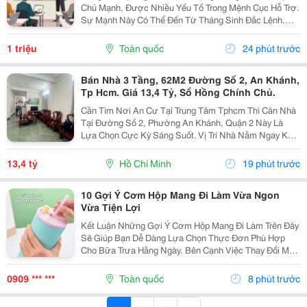
Chủ Mạnh, Được Nhiều Yếu Tố Trong Mệnh Cục Hỗ Trợ.
Sự Mạnh Này Có Thể Đến Từ Tháng Sinh Đắc Lệnh,
Thiên Can Địa Chi Đồng Hành, Ngũ Hành Sinh Trợ Hoặc
Cục Diện Khiến Bản Thân Có Nhiều Lực. Khi Nhật
1 triệu
Toàn quốc
24 phút trước
Chủ...
Bán Nhà 3 Tầng, 62M2 Đường Số 2, An Khánh,
Tp Hcm. Giá 13,4 Tỷ, Sổ Hồng Chính Chủ.
Cần Tìm Nơi An Cư Tại Trung Tâm Tphcm Thì Căn Nhà
Tại Đường Số 2, Phường An Khánh, Quận 2 Này Là
Lựa Chọn Cực Kỳ Sáng Suốt. Vị Trí Nhà Nằm Ngay Khu
Trung Tâm An Khánh, Khu Vực Lõi Của Thành Phố Thủ
Đức. Với Diện Tích 62M2, Kích Thước 4.1M X 15M,...
13,4 tỷ
Hồ Chí Minh
19 phút trước
10 Gợi Ý Cơm Hộp Mang Đi Làm Vừa Ngon
Vừa Tiện Lợi
Kết Luận Những Gợi Ý Cơm Hộp Mang Đi Làm Trên Đây
Sẽ Giúp Bạn Dễ Dàng Lựa Chọn Thực Đơn Phù Hợp
Cho Bữa Trưa Hằng Ngày. Bên Cạnh Việc Thay Đổi Món
Ăn Thường Xuyên, Đừng Quên Áp Dụng Các Mẹo
Chuẩn Bị Và Bảo Quản Phù Hợp Để Bữa Ăn Luôn Thơm
0909 *** ***
Toàn quốc
8 phút trước
Ngon Và...