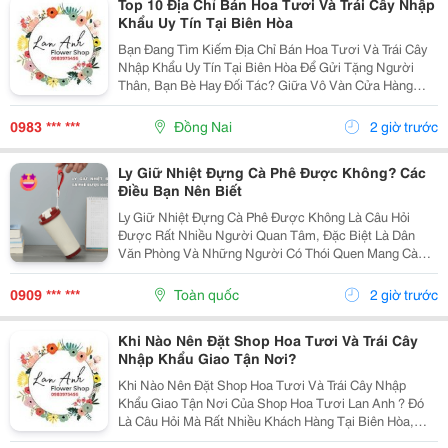
Top 10 Địa Chỉ Bán Hoa Tươi Và Trái Cây Nhập
Khẩu Uy Tín Tại Biên Hòa
Bạn Đang Tìm Kiếm Địa Chỉ Bán Hoa Tươi Và Trái Cây
Nhập Khẩu Uy Tín Tại Biên Hòa Để Gửi Tặng Người
Thân, Bạn Bè Hay Đối Tác? Giữa Vô Vàn Cửa Hàng
Trên Địa Bàn Thành Phố Biên Hòa, Việc Lựa Chọn Một
Địa Chỉ Bán Hoa Tươi Và Trái Cây Nhập Khẩu Uy Tín
0983 *** ***
Đồng Nai
2 giờ trước
Tại...
Ly Giữ Nhiệt Đựng Cà Phê Được Không? Các
Điều Bạn Nên Biết
Ly Giữ Nhiệt Đựng Cà Phê Được Không Là Câu Hỏi
Được Rất Nhiều Người Quan Tâm, Đặc Biệt Là Dân
Văn Phòng Và Những Người Có Thói Quen Mang Cà
Phê Theo Khi Đi Làm. Tuy Nhiên, Để Giữ Được Hương
Vị Thơm Ngon Cũng Như Đảm Bảo Tuổi Thọ Của Ly,
0909 *** ***
Toàn quốc
2 giờ trước
Bạn Cần Lưu Ý...
Khi Nào Nên Đặt Shop Hoa Tươi Và Trái Cây
Nhập Khẩu Giao Tận Nơi?
Khi Nào Nên Đặt Shop Hoa Tươi Và Trái Cây Nhập
Khẩu Giao Tận Nơi Của Shop Hoa Tươi Lan Anh ? Đó
Là Câu Hỏi Mà Rất Nhiều Khách Hàng Tại Biên Hòa,
Đồng Nai Và Các Tỉnh Thành Lân Cận Quan Tâm. Shop