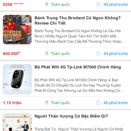
Không Chỉ Quan Tâm Đến Tốc Độ Giao Nhận Mà Còn...
0348 *** ***
Toàn quốc
45 phút trước
Bánh Trung Thu Brodard Có Ngon Không?
Review Chi Tiết
Bánh Trung Thu Brodard Có Ngon Không Là Câu Hỏi
Được Nhiều Người Quan Tâm Khi Tìm Kiếm Một
Thương Hiệu Bánh Cao Cấp Để Thưởng Thức Hoặc
Làm Quà Biếu Trong Dịp Trung Thu. Với Phong Cách
Bánh Mang Đậm Dấu Ấn Ẩm Thực Pháp Kết Hợp Khẩu
₫
800.000
Toàn quốc
43 phút trước
Vị Người Việt,...
Bộ Phát Wifi 4G Tp-Link M7000 Chính Hãng
Bộ Phát Wifi 4G Tp-Link M7000 Chính Hãng ✈️ Bạn
Chuẩn Bị Có Chuyến Du Lịch Xa Hay Thường Xuyên
Phải Đi Công Tác Nhưng Lại Sợ Đến Nơi Không Có
Wifi, Sóng 3G/4G Trên Điện Thoại Chập Chờn Và Tốn
Pin? Đừng Lo! Đã Có "Vũ Khí Bí Mật" Tp-Link M7000
1,15 triệu
Toàn quốc
42 phút trước
Giúp...
Người Thân Vượng Có Đặc Điểm Gì?
Trong Bát Tự, Người Thân Vượng Là Người Có Nhật