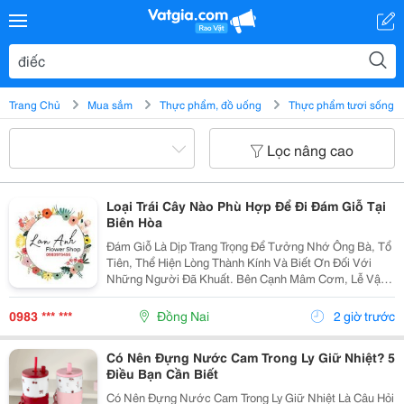
Trang Chủ
Mua sắm
Thực phẩm, đồ uống
Thực phẩm tươi sống
Lọc nâng cao
Loại Trái Cây Nào Phù Hợp Để Đi Đám Giỗ Tại
Biên Hòa
Đám Giỗ Là Dịp Trang Trọng Để Tưởng Nhớ Ông Bà, Tổ
Tiên, Thể Hiện Lòng Thành Kính Và Biết Ơn Đối Với
Những Người Đã Khuất. Bên Cạnh Mâm Cơm, Lễ Vật
Và Hoa Tươi, Một Giỏ Trái Cây Tươi Ngon, Đẹp Mắt
Chính Là Món Quà Không Thể Thiếu Để Dâng Cúng, Bày
0983 *** ***
Đồng Nai
2 giờ trước
Tỏ...
Có Nên Đựng Nước Cam Trong Ly Giữ Nhiệt? 5
Điều Bạn Cần Biết
Có Nên Đựng Nước Cam Trong Ly Giữ Nhiệt Là Câu Hỏi