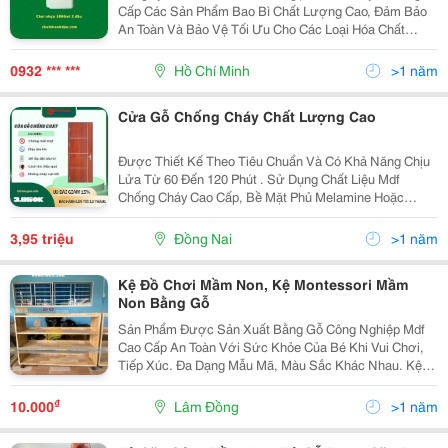
Cấp Các Sản Phẩm Bao Bì Chất Lượng Cao, Đảm Bảo
An Toàn Và Bảo Vệ Tối Ưu Cho Các Loại Hóa Chất
Nông Dược. Sản Phẩm Của Chúng Tôi Có Đa Dạng Mẫu
Mã, Màu Sắc Và Đặc Biệt, Bạn Có Thể Tùy Chỉnh Theo
0932 *** ***
Hồ Chí Minh
>1 năm
Yêu Cầu...
Cửa Gỗ Chống Cháy Chất Lượng Cao
Được Thiết Kế Theo Tiêu Chuẩn Và Có Khả Năng Chịu
Lửa Từ 60 Đến 120 Phút . Sử Dụng Chất Liệu Mdf
Chống Cháy Cao Cấp, Bề Mặt Phủ Melamine Hoặc
Laminate Bền Đẹp. Đa Dạng Mẫu Mã, Màu Sắc Trang
Nhã, Phù Hợp Với Mọi Không Gian. Cách Âm, Cách
3,95 triệu
Đồng Nai
>1 năm
Nhiệt...
Kệ Đồ Chơi Mầm Non, Kệ Montessori Mầm
Non Bằng Gỗ
Sản Phẩm Được Sản Xuất Bằng Gỗ Công Nghiệp Mdf
Cao Cấp An Toàn Với Sức Khỏe Của Bé Khi Vui Chơi,
Tiếp Xúc. Đa Dạng Mẫu Mã, Màu Sắc Khác Nhau. Kệ
Được Thiết Kế Theo Tầng Để Trưng Bày Sách Và 1
Tầng Để Lưu Trữ Đồ Dùng Giúp Không Gian Được Ngăn
₫
10.000
Lâm Đồng
>1 năm
Nắp Và...