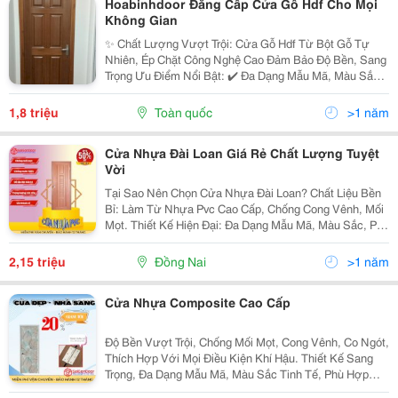
Hoabinhdoor Đẳng Cấp Cửa Gỗ Hdf Cho Mọi
Không Gian
✨ Chất Lượng Vượt Trội: Cửa Gỗ Hdf Từ Bột Gỗ Tự
Nhiên, Ép Chặt Công Nghệ Cao Đảm Bảo Độ Bền, Sang
Trọng Ưu Điểm Nổi Bật: ✔️ Đa Dạng Mẫu Mã, Màu Sắc
Tùy Chỉnh ✔️ Khả Năng Cách Âm, Cách Nhiệt Tuyệt Vời
✔️ Thiết Kế Tinh Tế, Phù Hợp Mọi Phong...
1,8 triệu
Toàn quốc
>1 năm
Cửa Nhựa Đài Loan Giá Rẻ Chất Lượng Tuyệt
Vời
Tại Sao Nên Chọn Cửa Nhựa Đài Loan? Chất Liệu Bền
Bỉ: Làm Từ Nhựa Pvc Cao Cấp, Chống Cong Vênh, Mối
Mọt. Thiết Kế Hiện Đại: Đa Dạng Mẫu Mã, Màu Sắc, Phù
Hợp Nhiều Phong Cách Nội Thất. Kháng Nước Tuyệt
Đối: Lý Tưởng Cho Nhà Tắm, Nhà Vệ Sinh. ...
2,15 triệu
Đồng Nai
>1 năm
Cửa Nhựa Composite Cao Cấp
Độ Bền Vượt Trội, Chống Mối Mọt, Cong Vênh, Co Ngót,
Thích Hợp Với Mọi Điều Kiện Khí Hậu. Thiết Kế Sang
Trọng, Đa Dạng Mẫu Mã, Màu Sắc Tinh Tế, Phù Hợp
Với Mọi Phong Cách Nội Thất. Cách Âm, Cách Nhiệt