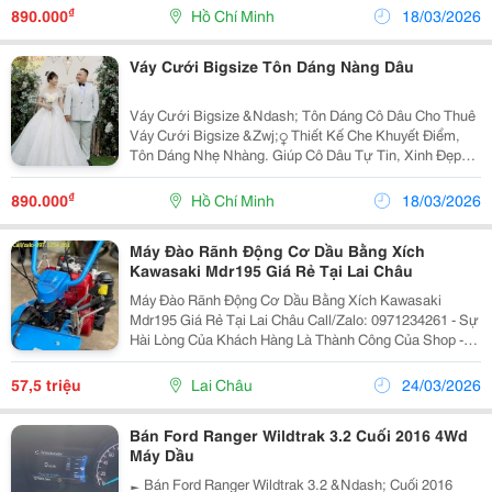
Từ 40Kg&Ndash;200Kg , Các Bạn Từ 100Kg, 120Kg...
₫
890.000
Hồ Chí Minh
18/03/2026
Váy Cưới Bigsize Tôn Dáng Nàng Dâu
Váy Cưới Bigsize &Ndash; Tôn Dáng Cô Dâu Cho Thuê
Váy Cưới Bigsize &Zwj;♀️ Thiết Kế Che Khuyết Điểm,
Tôn Dáng Nhẹ Nhàng. Giúp Cô Dâu Tự Tin, Xinh Đẹp
Trong Suốt Ngày Cưới. ✨ Nhiều Mẫu Từ Đơn Giản Đến
Sang Trọng 314/2G1 Điện Biên Phủ, Q10 ⏰ 9:00...
₫
890.000
Hồ Chí Minh
18/03/2026
Máy Đào Rãnh Động Cơ Dầu Bằng Xích
Kawasaki Mdr195 Giá Rẻ Tại Lai Châu
Máy Đào Rãnh Động Cơ Dầu Bằng Xích Kawasaki
Mdr195 Giá Rẻ Tại Lai Châu Call/Zalo: 0971234261 - Sự
Hài Lòng Của Khách Hàng Là Thành Công Của Shop -
Máy Đào Rãnh Kawasaki Mdr195 Là Một Thiết Bị
Chuyên Dụng Được Thiết Kế Để Đào Rãnh Và Mương
57,5 triệu
Lai Châu
24/03/2026
Một...
Bán Ford Ranger Wildtrak 3.2 Cuối 2016 4Wd
Máy Dầu
► Bán Ford Ranger Wildtrak 3.2 &Ndash; Cuối 2016