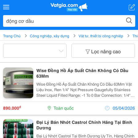
Trang Chủ
Công nghiệp, xây dựng
Vật tư, thiết bị công nghiệp
Thi
Lọc nâng cao
Wise Đồng Hồ Áp Suất Chân Không Có Dầu
63Mm
Wise Đồng Hồ Áp Suất Chân Không Có Dầu 63Mm Vật
Liệu Inox, Ren 1/4" Npt Pressure Gaugefully Stainless
Steel Liquid Filled Range: -1 To 0 Bar Connection: 1/4"
Npt P255 2A4Cdh02670 Sl: 01
Sales@Automationworld.vn
₫
890.000
Toàn quốc
05/04/2026
Đại Lý Bán Nhớt Castrol Chính Hãng Tại Bình
Dương
Đại Lý Nhớt Castrol Tại Bình Dương Uy Tín, Hàng Chính