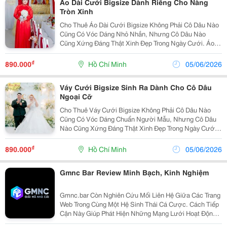
Áo Dài Cưới Bigsize Dành Riêng Cho Nàng
Tròn Xinh
Cho Thuê Áo Dài Cưới Bigsize Không Phải Cô Dâu Nào
Cũng Có Vóc Dáng Nhỏ Nhắn, Nhưng Cô Dâu Nào
Cũng Xứng Đáng Thật Xinh Đẹp Trong Ngày Cưới. Áo
Dài Cưới Bigsize Được Thiết Kế Giúp Tạo Cảm Giác
Cân Đối Hơn, Che Khuyết Điểm Và Mang Đến Sự Thoải
₫
890.000
Hồ Chí Minh
05/06/2026
Mái...
Váy Cưới Bigsize Sinh Ra Dành Cho Cô Dâu
Ngoại Cỡ
Cho Thuê Váy Cưới Bigsize Không Phải Cô Dâu Nào
Cũng Có Vóc Dáng Chuẩn Người Mẫu, Nhưng Cô Dâu
Nào Cũng Xứng Đáng Thật Xinh Đẹp Trong Ngày Cưới.
Những Mẫu Váy Cưới Bigsize Được Thiết Kế Giúp Che
Khuyết Điểm Vòng Eo, Tôn Dáng Và Tạo Cảm Giác
₫
890.000
Hồ Chí Minh
05/06/2026
Cân...
Gmnc Bar Review Minh Bạch, Kinh Nghiệm
Gmnc.bar Còn Nghiên Cứu Mối Liên Hệ Giữa Các Trang
Web Trong Cùng Một Hệ Sinh Thái Cá Cược. Cách Tiếp
Cận Này Giúp Phát Hiện Những Mạng Lưới Hoạt Động
Có Dấu Hiệu Thiếu Minh Bạch Hoặc Liên Quan Đến Các