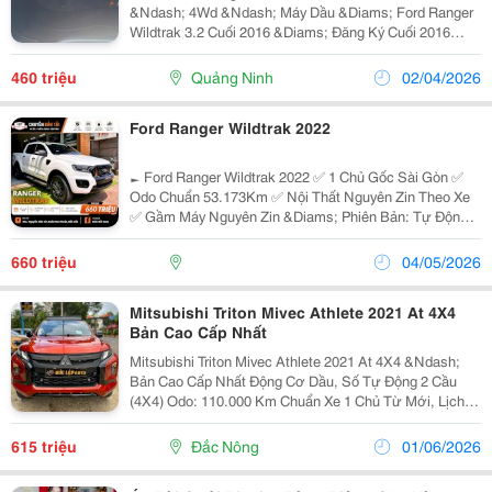
&Ndash; 4Wd &Ndash; Máy Dầu &Diams; Ford Ranger
Wildtrak 3.2 Cuối 2016 &Diams; Đăng Ký Cuối 2016
&Ndash; Bản Đủ Sync 3 Navi &Diams; Động Cơ Dầu
3.2L Mạnh Mẽ, 2 Cầu 4Wd &Diams; Số Tự Động, Vận...
460 triệu
Quảng Ninh
02/04/2026
Ford Ranger Wildtrak 2022
► Ford Ranger Wildtrak 2022 ✅ 1 Chủ Gốc Sài Gòn ✅
Odo Chuẩn 53.173Km ✅ Nội Thất Nguyên Zin Theo Xe
✅ Gầm Máy Nguyên Zin &Diams; Phiên Bản: Tự Động 2
Cầu &Diams; Động Cơ Dầu 2.2L Mạnh Mẽ &Ndash; Tiết
Kiệm Nhiên Liệu &Diams; Cam Kết Bằng...
660 triệu
04/05/2026
Mitsubishi Triton Mivec Athlete 2021 At 4X4
Bản Cao Cấp Nhất
Mitsubishi Triton Mivec Athlete 2021 At 4X4 &Ndash;
Bản Cao Cấp Nhất Động Cơ Dầu, Số Tự Động 2 Cầu
(4X4) Odo: 110.000 Km Chuẩn Xe 1 Chủ Từ Mới, Lịch
Sử Sử Dụng Rõ Ràng Ngoại Thất, Nội Thất Còn Rất
Đẹp, Giữ Gìn Kỹ Bảo Dưỡng Định Kỳ Đầy Đủ, Vận Hành
615 triệu
Đắc Nông
01/06/2026
Ổn...