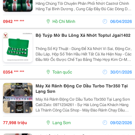
Hãng Chúng Tôi Chuyên Phân Phối Nhớt Castrol Chính
Hãng Tại Bình Dương , Cung Cấp Đầy Đủ Các Dòng Dầu
Nhớt Castrol Công Nghiệp, Dầu Thủy Lực, Dầu Động
Cơ, Dầu Bánh Răng&Hellip; Với Giá Sỉ Cạnh...
0942 *** ***
Hồ Chí Minh
06/04/2026
Bộ Tuýp Mở Bu Lông Xả Nhớt Toptul Jgai1402
Thông Số Kỹ Thuật - Dùng Để Xả Nhớt Vi Sai, Động Cơ,
Dầu Láp, Hộp Số Trên Hầu Hết Tất Cả Xe Hiện Nay - Các
Đầu Mở Ốc Được Chế Tạo Bằng Thép Hợp Kim Cr-Mo
Đã Tôi Cứng Và Gia Nhiệt - Thích Hợp Cho Các Cần
Siết Đầu Vuông 3/8 Inch - Thích Hợp Cho...
0354 *** ***
Toàn quốc
30/01/2026
Máy Xẻ Rãnh Động Cơ Dầu Turbo Tbr350 Tại
Lạng Sơn
Máy Xẻ Rãnh Động Cơ Dầu Turbo Tbr350 Tại Lạng Sơn
Call/Zalo: 0971234261 - Sự Hài Lòng Của Khách Hàng
Là Thành Công Của Shop - Máy Đào Rãnh Chạy Dầu
Turbo Tbr350 Đáp Ứng Nhu Cầu Đào Rãnh Nhanh
&Ndash; Sâu &Ndash; Đều Trong Các Công Việc Thi
77,998 triệu
Lạng Sơn
09/02/2026
Công...