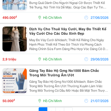
Bưng Quả Dành Cho Người Ngoại Cỡ Được Thiết Kế
Trẻ Trung, Nữ Tính Và Dễ Mặc. Giúp Các Bạn Tự Tin
Hơn Khi Đồng Hành Cùng Cô Dâu Trong Ngày Vui. Nhiều
Màu Sắc Nổi Bật. ✨ Đủ Size Lớn Cho Cả Đội Hình....
₫
490.000
Hồ Chí Minh
27/06/2026
Dịch Vụ Cho Thuê Váy Cưới, May Đo Thiết Kế
Váy Cưới Cho Các Dâu Xinh Đẹp
May Đo Váy Cưới &Ndash; Thiết Kế Riêng Cho Ngày
Hạnh Phúc Thiết Kế Theo Sở Thích Và Phong Cách
Riêng Chỉnh Sửa Form Dáng Phù Hợp Vóc Dáng Cô Dâu
Tư Vấn Tận Tình Từ Ý Tưởng Đến Hoàn Thiện Dù Nàng
Yêu Thích Phong Cách Công Chúa Nhẹ Nhàng, Sang...
2,9 triệu
Hồ Chí Minh
29/06/2026
Găng Tay Bảo Hộ Gmg No1000 Bám Chắc
Trong Môi Trường Ẩm Ướt
Găng Tay Bảo Hộ Gmg No1000 &Ndash; Bám Chắc
Trong Môi Trường Ẩm Ướt Thường Xuyên Làm Việc
Trong Môi Trường Có Dầu Mỡ Hoặc Bề Mặt Trơn Trượt?
Gmg No1000 Giúp Tăng Độ Bám Khi Cầm Nắm, Bảo Vệ
Đôi Tay Và Hỗ Trợ Thao Tác An Toàn, Hiệu Quả Hơn. Ưu
₫
50.000
Hồ Chí Minh
21/07/2026
Điểm...