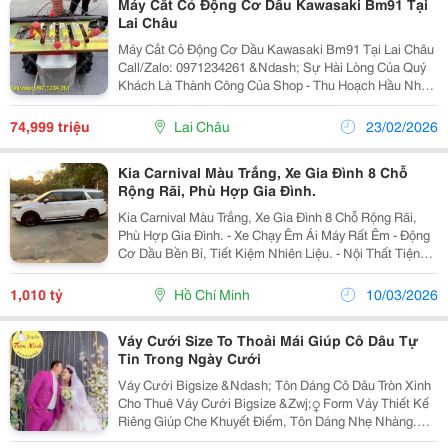
Máy Cắt Cỏ Động Cơ Dầu Kawasaki Bm91 Tại
Lai Châu
Máy Cắt Cỏ Động Cơ Dầu Kawasaki Bm91 Tại Lai Châu
Call/Zalo: 0971234261 &Ndash; Sự Hài Lòng Của Quý
Khách Là Thành Công Của Shop - Thu Hoạch Hầu Như
Tất Cả Các Loại Cỏ Như Cỏ Voi, Bắp Ngô (Nguyên Cây),
Cỏ Sả, Cỏ Mulato, Cỏ Stylo,...
74,999 triệu
Lai Châu
23/02/2026
Kia Carnival Màu Trắng, Xe Gia Đình 8 Chỗ
Rộng Rãi, Phù Hợp Gia Đình.
Kia Carnival Màu Trắng, Xe Gia Đình 8 Chỗ Rộng Rãi,
Phù Hợp Gia Đình. - Xe Chạy Êm Ái Máy Rất Êm - Động
Cơ Dầu Bền Bỉ, Tiết Kiệm Nhiên Liệu. - Nội Thất Tiện
Nghi, Thoải Mái Cho Mọi Hành Trình,Ngoài Tiêu Chuẩn
Hiện Đại Của Hãng.có Trang Bị Thêm...
1,010 tỷ
Hồ Chí Minh
10/03/2026
Váy Cưới Size To Thoải Mái Giúp Cô Dâu Tự
Tin Trong Ngày Cưới
Váy Cưới Bigsize &Ndash; Tôn Dáng Cô Dâu Tròn Xinh
Cho Thuê Váy Cưới Bigsize &Zwj;♀️ Form Váy Thiết Kế
Riêng Giúp Che Khuyết Điểm, Tôn Dáng Nhẹ Nhàng.
Giúp Cô Dâu Tự Tin Suốt Ngày Cưới. ✨ Shop Sẵn Size