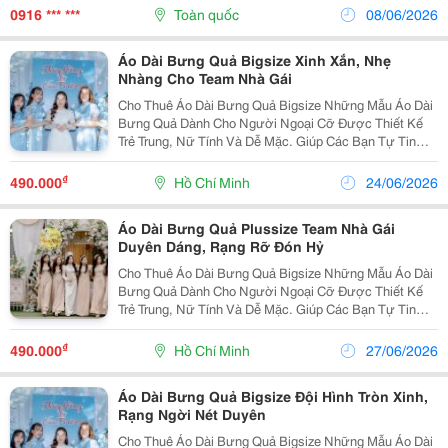
Nền Tảng Từng Bị Cộng Đồng Phản Ánh.
0916 *** ***
Toàn quốc
08/06/2026
Áo Dài Bưng Quả Bigsize Xinh Xắn, Nhẹ
Nhàng Cho Team Nhà Gái
Cho Thuê Áo Dài Bưng Quả Bigsize Những Mẫu Áo Dài
Bưng Quả Dành Cho Người Ngoại Cỡ Được Thiết Kế
Trẻ Trung, Nữ Tính Và Dễ Mặc. Giúp Các Bạn Tự Tin
Hơn Khi Đồng Hành Cùng Cô Dâu Trong Ngày Vui. Nhiều
Màu Sắc Nổi Bật. ✨ Đủ Size Lớn Cho Cả Đội...
₫
490.000
Hồ Chí Minh
24/06/2026
Áo Dài Bưng Quả Plussize Team Nhà Gái
Duyên Dáng, Rạng Rỡ Đón Hỷ
Cho Thuê Áo Dài Bưng Quả Bigsize Những Mẫu Áo Dài
Bưng Quả Dành Cho Người Ngoại Cỡ Được Thiết Kế
Trẻ Trung, Nữ Tính Và Dễ Mặc. Giúp Các Bạn Tự Tin
Hơn Khi Đồng Hành Cùng Cô Dâu Trong Ngày Vui. Nhiều
Màu Sắc Nổi Bật. ✨ Đủ Size Lớn Cho Cả Đội Hình....
₫
490.000
Hồ Chí Minh
27/06/2026
Áo Dài Bưng Quả Bigsize Đội Hình Tròn Xinh,
Rạng Ngời Nét Duyên
Cho Thuê Áo Dài Bưng Quả Bigsize Những Mẫu Áo Dài