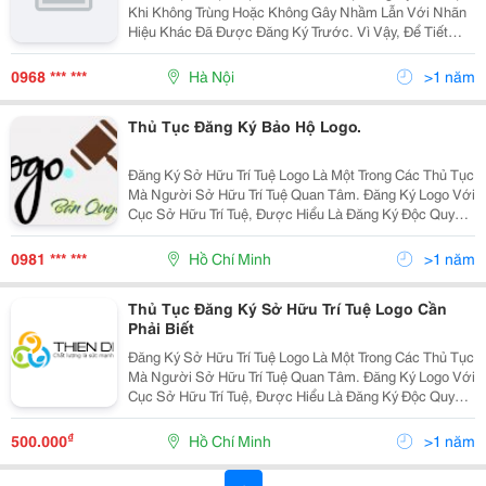
Khi Không Trùng Hoặc Không Gây Nhầm Lẫn Với Nhãn
Hiệu Khác Đã Được Đăng Ký Trước. Vì Vậy, Để Tiết
Kiệm Thời Gian, Chi Phí Thì Trước Khi Nộp Hồ Sơ Đăng
Ký Nhãn Hiệu Độc Quyền Tại Cơ Quan Nhà Nước Có
0968 *** ***
Hà Nội
>1 năm
Thẩ
Thủ Tục Đăng Ký Bảo Hộ Logo.
Đăng Ký Sở Hữu Trí Tuệ Logo Là Một Trong Các Thủ Tục
Mà Người Sở Hữu Trí Tuệ Quan Tâm. Đăng Ký Logo Với
Cục Sở Hữu Trí Tuệ, Được Hiểu Là Đăng Ký Độc Quyền
Nhãn Hiệu Theo Quy Định Ngôn Ngữ Pháp Lý . Cơ Quan
Cấp Giấy Chứng Nhận Và Ghi Nhận Về Việc Bảo...
0981 *** ***
Hồ Chí Minh
>1 năm
Thủ Tục Đăng Ký Sở Hữu Trí Tuệ Logo Cần
Phải Biết
Đăng Ký Sở Hữu Trí Tuệ Logo Là Một Trong Các Thủ Tục
Mà Người Sở Hữu Trí Tuệ Quan Tâm. Đăng Ký Logo Với
Cục Sở Hữu Trí Tuệ, Được Hiểu Là Đăng Ký Độc Quyền
Nhãn Hiệu Theo Quy Định Ngôn Ngữ Pháp Lý . Cơ Quan
Cấp Giấy Chứng Nhận Và Ghi Nhận Về Việc Bảo...
₫
500.000
Hồ Chí Minh
>1 năm