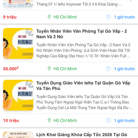
Tháng 07 1/ Ielts Improver Tối 2 4 6 Khai Giảng:
13/07/2026 Khung Giờ: 18:00 Đến 21:00 Học Phí Ưu Đãi
5% Khi Đăng Ký 2/ Ielts...
9 triệu
Hồ Chí Minh
1 giờ trước
Tuyển Nhân Viên Văn Phòng Tại Gò Vấp - 2
Nam Và 2 Nữ
Tuyển Nhân Viên Văn Phòng Tại Gò Vấp - 2 Nam Và 2
Nữ Nhân Viên Văn Phòng: (Là Sinh Viên Hoặc Đã Tốt
Nghiệp Cao Đẳng/ Đại Học) 1/ Vị Trí: Nhân Viên Full
Time (2 Nam 2 Nữ) Ca Làm: 13:00 Đến 21:00 (1 Tháng
Được Nghỉ Phép 1 Ngày, Và Hưởng Các Ngày...
₫
26.000
Hồ Chí Minh
1 giờ trước
Tuyển Dụng Giáo Viên Ielts Tại Quận Gò Vấp
Và Tân Phú
Tuyển Dụng Giáo Viên Ielts Tại Quận Gò Vấp Và Tân
Phú Trung Tâm Ngoại Ngữ Kiến Tạo C.e.t Thông Báo
Tuyển Dụng Cet Là Một Trung Tâm Ngoại Ngữ Đã Được
Thành Lập 16 Năm Chuyên Về Chương Trình Anh Văn
Học Thuật Ielts &Ndash; Toefl Ibt. Trung Tâm...
10 triệu
Hồ Chí Minh
1 giờ trước
Lịch Khai Giảng Khóa Cấp Tốc 2026 Tại Gò