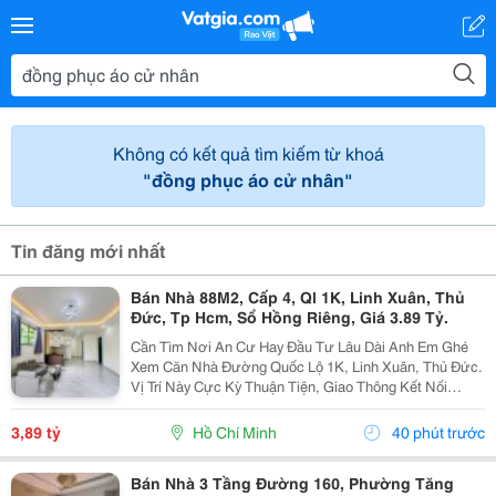
Không có kết quả tìm kiếm từ khoá
"đồng phục áo cử nhân"
Tin đăng mới nhất
Bán Nhà 88M2, Cấp 4, Ql 1K, Linh Xuân, Thủ
Đức, Tp Hcm, Sổ Hồng Riêng, Giá 3.89 Tỷ.
Cần Tìm Nơi An Cư Hay Đầu Tư Lâu Dài Anh Em Ghé
Xem Căn Nhà Đường Quốc Lộ 1K, Linh Xuân, Thủ Đức.
Vị Trí Này Cực Kỳ Thuận Tiện, Giao Thông Kết Nối
Nhanh Chóng, Cực Kỳ Phù Hợp Cho Khách Mua Để Giữ
Tài Sản Hoặc Cho Thuê Đều Rất Ổn Định. Thông Tin...
3,89 tỷ
Hồ Chí Minh
40 phút trước
Bán Nhà 3 Tầng Đường 160, Phường Tăng