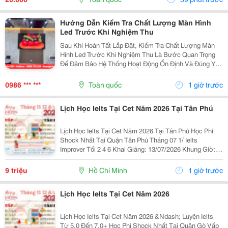
Để Vận...
Hướng Dẫn Kiểm Tra Chất Lượng Màn Hình
Led Trước Khi Nghiệm Thu
Sau Khi Hoàn Tất Lắp Đặt, Kiểm Tra Chất Lượng Màn
Hình Led Trước Khi Nghiệm Thu Là Bước Quan Trọng
Để Đảm Bảo Hệ Thống Hoạt Động Ổn Định Và Đúng Yêu
Cầu Kỹ Thuật. Một Số Hạng Mục Cần Kiểm Tra Gồm:
Chất Lượng Hiển Thị, Độ Sáng, Màu Sắc, Độ Đồng
0986 *** ***
Toàn quốc
1 giờ trước
Đều...
Lịch Học Ielts Tại Cet Năm 2026 Tại Tân Phú
Lịch Học Ielts Tại Cet Năm 2026 Tại Tân Phú Học Phí
Shock Nhất Tại Quận Tân Phú Tháng 07 1/ Ielts
Improver Tối 2 4 6 Khai Giảng: 13/07/2026 Khung Giờ:
18:00 Đến 21:00 Học Phí Ưu Đãi 5% Khi Đăng Ký 2/ Ielts
Basic Tối 3 5 7 Khai...
9 triệu
Hồ Chí Minh
1 giờ trước
Lịch Học Ielts Tại Cet Năm 2026
Lịch Học Ielts Tại Cet Năm 2026 &Ndash; Luyện Ielts
Từ 5.0 Đến 7.0+ Học Phí Shock Nhất Tại Quận Gò Vấp