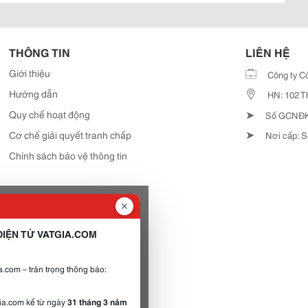
THÔNG TIN
LIÊN HỆ
Giới thiệu
Công ty C
Hướng dẫn
HN: 102 T
➤
Quy chế hoạt động
Số GCNĐKD
➤
Cơ chế giải quyết tranh chấp
Nơi cấp: S
Chính sách bảo vệ thông tin
IỆN TỬ VATGIA.COM
.com – trân trọng thông báo:
gia.com kể từ ngày
31 tháng 3 năm