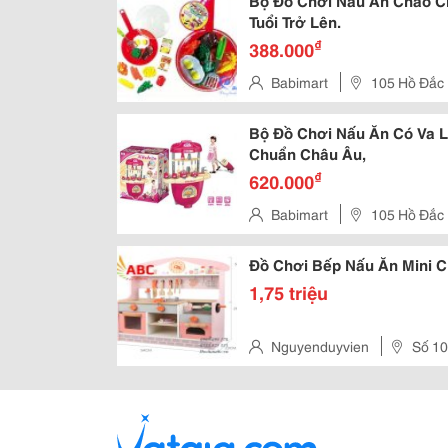
Bộ Đồ Chơi Nấu Ăn Chảo C
Tuổi Trở Lên.
₫
388.000
Babimart
105 Hồ Đắc
Bộ Đồ Chơi Nấu Ăn Có Va L
Chuẩn Châu Âu,
₫
620.000
Babimart
105 Hồ Đắc
Đồ Chơi Bếp Nấu Ăn Mini C
1,75 triệu
Nguyenduyvien
Số 10
Quận Cẩm Lệ - Tp Đà Nãng