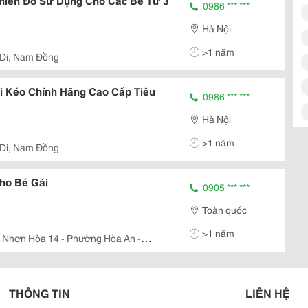
hiên Đồ Sử Dụng Cho Các Bé Từ 3
0986 *** ***
Hà Nội
>1 năm
 Di, Nam Đồng
i Kéo Chính Hãng Cao Cấp Tiêu
0986 *** ***
Hà Nội
>1 năm
 Di, Nam Đồng
ho Bé Gái
0905 *** ***
Toàn quốc
>1 năm
 Nhơn Hòa 14 - Phường Hòa An -
THÔNG TIN
LIÊN HỆ