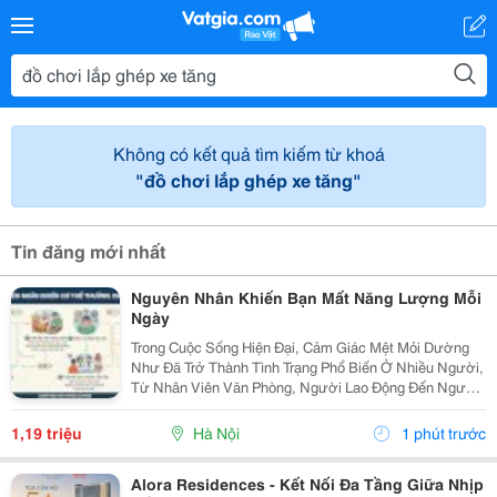
Không có kết quả tìm kiếm từ khoá
"đồ chơi lắp ghép xe tăng"
Tin đăng mới nhất
Nguyên Nhân Khiến Bạn Mất Năng Lượng Mỗi
Ngày
Trong Cuộc Sống Hiện Đại, Cảm Giác Mệt Mỏi Dường
Như Đã Trở Thành Tình Trạng Phổ Biến Ở Nhiều Người,
Từ Nhân Viên Văn Phòng, Người Lao Động Đến Người
Cao Tuổi. Không Ít Người Thức Dậy Sau Một Giấc Ngủ
Dài Nhưng Vẫn Cảm Thấy Uể Oải, Thiếu Năng Lượng...
1,19 triệu
Hà Nội
1 phút trước
Alora Residences - Kết Nối Đa Tầng Giữa Nhịp