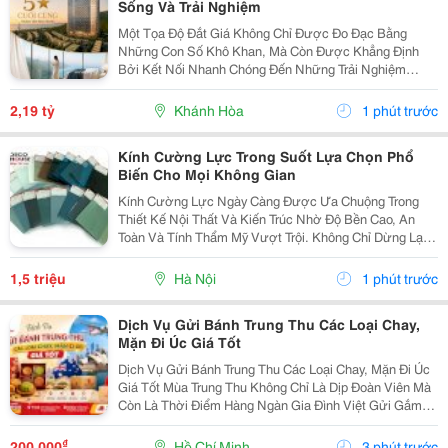
Sống Và Trải Nghiệm
Một Tọa Độ Đắt Giá Không Chỉ Được Đo Đạc Bằng
Những Con Số Khô Khan, Mà Còn Được Khẳng Định
Bởi Kết Nối Nhanh Chóng Đến Những Trải Nghiệm
Khác Biệt. Tọa Lạc Tại Vị Trí Độc Tôn Ngay Mũi Vịnh
Nha Trang, Alora Residences Sở Hữu Lợi Thế Kết Nối
2,19 tỷ
Khánh Hòa
1 phút trước
Toàn...
Kính Cường Lực Trong Suốt Lựa Chọn Phổ
Biến Cho Mọi Không Gian
Kính Cường Lực Ngày Càng Được Ưa Chuộng Trong
Thiết Kế Nội Thất Và Kiến Trúc Nhờ Độ Bền Cao, An
Toàn Và Tính Thẩm Mỹ Vượt Trội. Không Chỉ Dừng Lại
Ở Tính Năng Cơ Bản, Sự Đa Dạng Về Màu Sắc Của
Kính Cường Lực Còn Giúp Tạo Nên Dấu Ấn Riêng Cho
1,5 triệu
Hà Nội
1 phút trước
Không...
Dịch Vụ Gửi Bánh Trung Thu Các Loại Chay,
Mặn Đi Úc Giá Tốt
Dịch Vụ Gửi Bánh Trung Thu Các Loại Chay, Mặn Đi Úc
Giá Tốt Mùa Trung Thu Không Chỉ Là Dịp Đoàn Viên Mà
Còn Là Thời Điểm Hàng Ngàn Gia Đình Việt Gửi Gắm
Yêu Thương Đến Người Thân Đang Sinh Sống, Học
Tập Và Làm Việc Tại Úc. Một Hộp Bánh Trung Thu...
₫
200.000
Hồ Chí Minh
3 phút trước