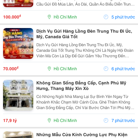
Cầu Gửi Đồ Múa Lân, Áo Dài, Quần Áo Biểu Diễn Trung
Thu Đi Mỹ Lại Tăng Mạnh. Đây Không Chỉ Là Những Bộ
Trang Phục Thông Thường Mà Còn Là Nét Đẹp Văn...
₫
100.000
Hồ Chí Minh
5 phút trước
Dịch Vụ Gửi Hàng Lồng Đèn Trung Thu Đi Úc,
Mỹ, Canada Giá Tốt
Dịch Vụ Gửi Hàng Lồng Đèn Trung Thu Đi Úc, Mỹ,
Canada Giá Tốt Trung Thu Không Chỉ Là Ngày Hội Đoàn
Viên Mà Còn Là Dịp Để Gửi Gắm Yêu Thương Đến
Người Thân Đang Sinh Sống Và Làm Việc Tại Nước
Ngoài. Một Chiếc Lồng Đèn Truyền Thống Mang Theo
₫
70.000
Hồ Chí Minh
6 phút trước
Hương...
Không Gian Sống Đẳng Cấp, Cạnh Phú Mỹ
Hưng, Thang Máy Xin Xò
Có Những Ngôi Nhà Mang Lại Sự Bình Yên Ngay Từ
Khoảnh Khắc Chạm Mở Cánh Cửa. Ghé Thăm Không
Gian Sống Đẳng Cấp, Chỉ Vài Bước Chân Tới Phú Mỹ
Hưng: - Vị Trí: Kdc Tân Mỹ, Đường Rộng 20M Thông
Thoáng - Diện Tích: 5 &Times; 18M &Bull; 1 Trệt 3 Lầu...
17,9 tỷ
Hồ Chí Minh
7 phút trước
Những Mẫu Cửa Kính Cường Lực Phụ Kiện