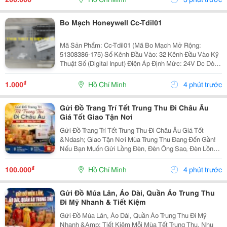
Bo Mạch Honeywell Cc-Tdil01
Mã Sản Phẩm: Cc-Tdil01 (Mã Bo Mạch Mở Rộng:
51308386-175) Số Kênh Đầu Vào: 32 Kênh Đầu Vào Kỹ
Thuật Số (Digital Input) Điện Áp Định Mức: 24V Dc Dòng
Điện Hoạt Động: 0.190 A Ở 24V Dc Mức Tản Nhiệt:
4.220 Watts Cơ Chế Bảo Vệ: Các Bo Mạch Đều...
₫
1.000
Hồ Chí Minh
4 phút trước
Gửi Đồ Trang Trí Tết Trung Thu Đi Châu Âu
Giá Tốt Giao Tận Nơi
Gửi Đồ Trang Trí Tết Trung Thu Đi Châu Âu Giá Tốt
&Ndash; Giao Tận Nơi Mùa Trung Thu Đang Đến Gần!
Nếu Bạn Muốn Gửi Lồng Đèn, Đèn Ông Sao, Đèn Lồng
Vải, Phụ Kiện Trang Trí, Mô Hình Trung Thu, Đồ
Handmade, Đồ Decor Cửa Hàng, Quà Tặng Lễ Hội
₫
100.000
Hồ Chí Minh
4 phút trước
Đến...
Gửi Đồ Múa Lân, Áo Dài, Quần Áo Trung Thu
Đi Mỹ Nhanh & Tiết Kiệm
Gửi Đồ Múa Lân, Áo Dài, Quần Áo Trung Thu Đi Mỹ
Nhanh &Amp; Tiết Kiệm Mỗi Mùa Tết Trung Thu, Nhu