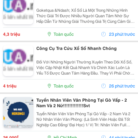
Goketqua &Ndash; Xổ Số Là Một Trong Những Hình
Thức Giải Trí Được Nhiều Người Quan Tâm Nhờ Sự
Hấp Dẫn Từ Những Giải Thưởng Giá Trị Cùng Cảm Giác
Hồi Hộp Khi Chờ Đợi Kết Quả Quay Thưởng. Tuy Nhiên,
Việc Cập Nhật Thông Tin Nhanh Chóng Và Chính Xác...
4,3 triệu
Toàn quốc
23 phút trước
Công Cụ Tra Cứu Xổ Số Nhanh Chóng
Đối Với Những Người Thường Xuyên Theo Dõi Xổ Số,
Việc Cập Nhật Kết Quả Nhanh Và Chính Xác Luôn Là
Yếu Tố Được Quan Tâm Hàng Đầu. Thay Vì Phải Chờ
Đợi Thông Tin Từ Nhiều Nguồn Khác Nhau, Người
Dùng Hiện Nay Có Thể Dễ Dàng Tra Cứu Ketqua Trên
4 triệu
Toàn quốc
26 phút trước
Các Nền...
Tuyển Nhân Viên Văn Phòng Tại Gò Vấp - 2
Nam Và 2 Nữ!!!!!!!!!!!!!Svt
Tuyển Nhân Viên Văn Phòng Tại Gò Vấp - 2 Nam Và 2
Nữ Nhân Viên Văn Phòng: (Là Sinh Viên Hoặc Đã Tốt
Nghiệp Cao Đẳng/ Đại Học) 1/ Vị Trí: Nhân Viên Full
Time (2 Nam 2 Nữ) Ca Làm: 13:00 Đến 21:00 (1 Tháng
Được Nghỉ Phép 1 Ngày, Và Hưởng Các Ngày...
₫
26.000
Hồ Chí Minh
44 phút trước