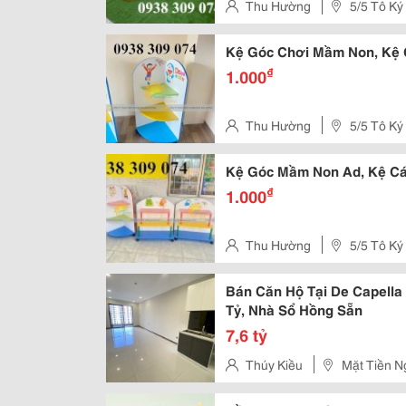
Thu Hường
5/5 Tô Ký
Hóc Môn, Tphcm
Kệ Góc Chơi Mầm Non, Kệ 
₫
1.000
Thu Hường
5/5 Tô Ký
Hóc Môn, Tphcm
Kệ Góc Mầm Non Ad, Kệ Cá
₫
1.000
Thu Hường
5/5 Tô Ký
Hóc Môn, Tphcm
Bán Căn Hộ Tại De Capella 
Tỷ, Nhà Sổ Hồng Sẵn
7,6 tỷ
Thúy Kiều
Mặt Tiền N
Phường Tân Phong, Quận 7