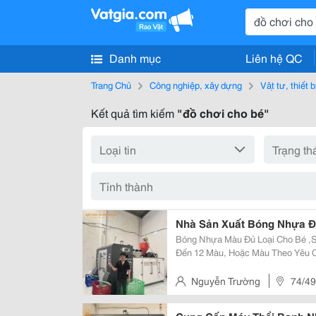
Danh mục
Liên hệ QC
Trang Chủ
Công nghiệp, xây dựng
Vật tư, thiết 
Kết quả tìm kiếm
"đồ chơi cho bé"
Nhà Sản Xuất Bóng Nhựa Đ
Bóng Nhựa Màu Đủ Loại Cho Bé ,
Đến 12 Màu, Hoặc Màu Theo Yêu C
Bóng Nhựa Việt Nam An Toàn, Bó
Cho Bé Và Đặc Biệt Là Không Mùi
Nguyễn Trường
74/49
An, Bình Dương, Việt Nam