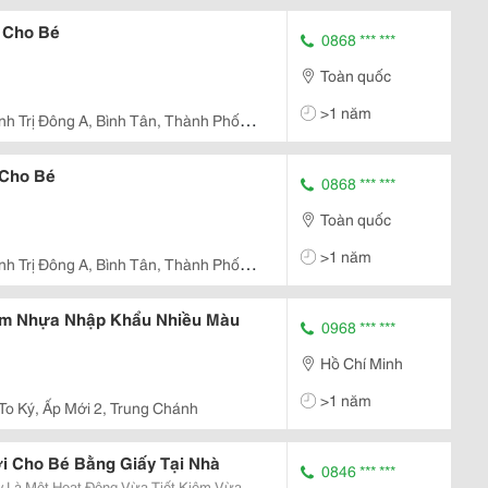
 Cho Bé
0868 *** ***
Toàn quốc
>1 năm
ình Trị Đông A, Bình Tân, Thành Phố
 Cho Bé
0868 *** ***
Toàn quốc
>1 năm
ình Trị Đông A, Bình Tân, Thành Phố
Em Nhựa Nhập Khẩu Nhiều Màu
0968 *** ***
Hồ Chí Minh
>1 năm
 To Ký, Ấp Mới 2, Trung Chánh
 Cho Bé Bằng Giấy Tại Nhà
0846 *** ***
 Là Một Hoạt Động Vừa Tiết Kiệm Vừa