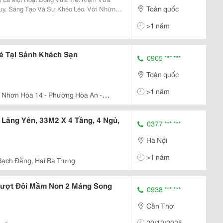
Toàn quốc
Duy, Sáng Tạo Và Sự Khéo Léo. Với Những
àu, Bìa Cứng, Ống Giấy Vệ Sinh, Bố Mẹ Có
>1 năm
 Chơi Thú...
é Tại Sảnh Khách Sạn
0905 *** ***
Toàn quốc
>1 năm
 Nhơn Hòa 14 - Phường Hòa An -
Lãng Yên, 33M2 X 4 Tầng, 4 Ngủ,
0377 *** ***
Hà Nội
>1 năm
Bạch Đằng, Hai Bà Trưng
Trượt Đôi Mầm Non 2 Máng Song
0938 *** ***
Cần Thơ
20/12/2025