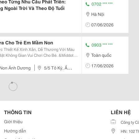
eo Từng Nhu Cầu Phát Triển:
0702 *** ***
g Ngoài Trời Và Theo Độ Tuổi
Hà Nội
07/06/2026
ựa Cho Trẻ Em Mầm Non
0903 *** ***
c Thiết Kế Xinh Xắn, Dễ Thương Với Màu
Toàn quốc
hông Gian Vui Chơi Cho Bé. &Middot;
ch Được Sản
17/06/2026
 Sinh,...
 Non Ánh Dương
5/5 Tô Ký, Ấp
 Hóc Môn
THÔNG TIN
LIÊN HỆ
Giới thiệu
Công ty C
Hướng dẫn
HN: 102 T