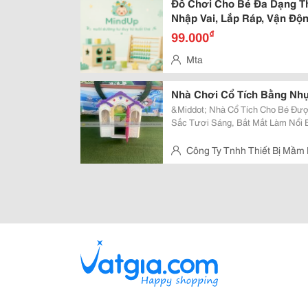
Đồ Chơi Cho Bé Đa Dạng Th
Nhập Vai, Lắp Ráp, Vận Độn
₫
99.000
Mta
Nhà Chơi Cổ Tích Bằng Nh
&Middot; Nhà Cổ Tích Cho Bé Đượ
Sắc Tươi Sáng, Bắt Mắt Làm Nổi Bật K
Kích Thước Sản Phẩm: 147*119*135Cm. &Middot; Nhà Cổ Tí
Xuất Từ Chất Liệu Nhựa Pp Nguyên
Công Ty Tnhh Thiết Bị Mầm
Mới 2, Xã Trung Chánh, Huyện