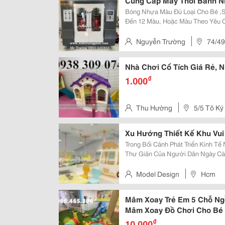
Cung Cấp Máy Thổi Banh N
Bóng Nhựa Màu Đủ Loại Cho Bé ,
Đến 12 Màu, Hoặc Màu Theo Yêu C
Bóng Nhựa Việt Nam An Toàn, Bó
Cho Bé Và Đặc Biệt Là Không Mùi
Nguyễn Trường
74/49
An, Bình Dương, Việt Nam
Nhà Chơi Cổ Tích Giá Rẻ, 
₫
1.000
Thu Hường
5/5 Tô Ký
Hóc Môn, Tphcm
Xu Hướng Thiết Kế Khu Vui
Trong Bối Cảnh Phát Triển Kinh Tế
Thư Giãn Của Người Dân Ngày Cà
Không Chỉ Đáp Ứng Nhu Cầu Này 
Hấp Dẫn. Tuy Nhiên, Để Thành Công
Model Design
Hcm
Mâm Xoay Trẻ Em 5 Chỗ Ng
Mâm Xoay Đồ Chơi Cho Bé
₫
10.000