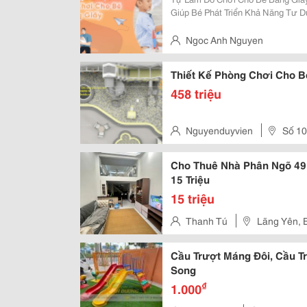
Giúp Bé Phát Triển Khả Năng Tư 
Nguyên Liệu Đơn Giản Như Giấy M
Thể Cùng Bé Tạo Ra Nhiều Món Đồ
Ngoc Anh Nguyen
Thiết Kế Phòng Chơi Cho B
458 triệu
Nguyenduyvien
Số 10
Quận Cẩm Lệ - Tp Đà Nãng
Cho Thuê Nhà Phân Ngõ 49 
15 Triệu
15 triệu
Thanh Tú
Lãng Yên, 
Cầu Trượt Máng Đôi, Cầu 
Song
₫
1.000