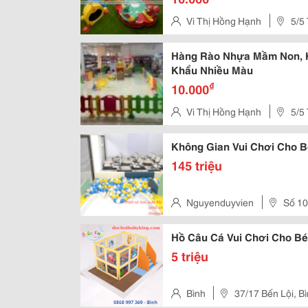
Vi Thị Hồng Hạnh
5/5
Hàng Rào Nhựa Mầm Non, K
Khẩu Nhiều Màu
₫
10.000
Vi Thị Hồng Hạnh
5/5
Không Gian Vui Chơi Cho 
145 triệu
Nguyenduyvien
Số 10
Quận Cẩm Lệ - Tp Đà Nãng
Hồ Câu Cá Vui Chơi Cho Bé
5 triệu
Bình
37/17 Bến Lội, B