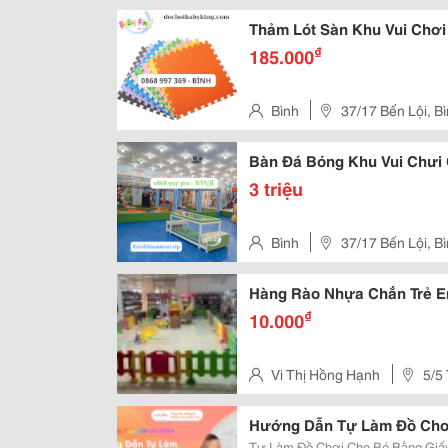
Hồ Chí Minh
Thảm Lót Sàn Khu Vui Chơi
₫
185.000
Bình
37/17 Bến Lội, B
Hồ Chí Minh
Bàn Đá Bóng Khu Vui Chưi
3 triệu
Bình
37/17 Bến Lội, B
Hồ Chí Minh
Hàng Rào Nhựa Chắn Trẻ 
₫
10.000
Vi Thị Hồng Hạnh
5/5
Hướng Dẫn Tự Làm Đồ Chơi
Tự Làm Đồ Chơi Cho Bé Bằng Giấy