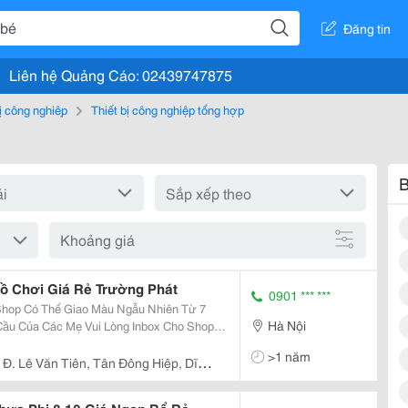
Đăng tin
Liên hệ Quảng Cáo: 02439747875
bị công nghiệp
Thiết bị công nghiệp tổng hợp
B
Khoảng giá
ồ Chơi Giá Rẻ Trường Phát
0901 *** ***
Shop Có Thể Giao Màu Ngẫu Nhiên Từ 7
Hà Nội
ầu Của Các Mẹ Vui Lòng Inbox Cho Shop
ng Chuyên Dùng Cho Nhà Bóng, Đổ Chơi
>1 năm
 Nhựa Bóng Được...
 Đ. Lê Văn Tiên, Tân Đông Hiệp, Dĩ