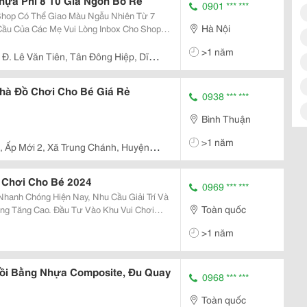
hựa Phi 8 10 Giá Ngon Bổ Rẻ
0901 *** ***
Shop Có Thể Giao Màu Ngẫu Nhiên Từ 7
Hà Nội
ầu Của Các Mẹ Vui Lòng Inbox Cho Shop
ng Chuyên Dùng Cho Nhà Bóng, Đổ Chơi
>1 năm
 Nhựa Bóng Được...
 Đ. Lê Văn Tiên, Tân Đông Hiệp, Dĩ
Nhà Đồ Chơi Cho Bé Giá Rẻ
0938 *** ***
Bình Thuận
>1 năm
 , Ấp Mới 2, Xã Trung Chánh, Huyện
 Chơi Cho Bé 2024
0969 *** ***
 Nhanh Chóng Hiện Nay, Nhu Cầu Giải Trí Và
Toàn quốc
ng Tăng Cao. Đầu Tư Vào Khu Vui Chơi
Mà Còn Mở Ra Nhiều Cơ Hội Kinh Doanh
>1 năm
 Trong...
ồi Bằng Nhựa Composite, Đu Quay
0968 *** ***
Toàn quốc