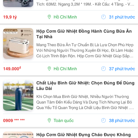
Tích: 63M2. Ngang 3,2M * 19M. - Kết Cấu: 4 Tầng. - Vị
Trí Đắc Địa Hiếm Nhà Bán. - Hiện Cho Thuê Vp Đang
Hoàn Thiện Trang Thiết Bị Đi Vào Hoạt...
19,9 tỷ
Hồ Chí Minh
31 phút trước
Hộp Cơm Giữ Nhiệt Đồng Hành Cùng Bữa Ăn
Tại Nhà
Mang Theo Bữa Ăn Tự Chuẩn Bị Là Lựa Chọn Phù Hợp
Với Những Người Thường Xuyên Đi Học, Đi Làm Hoặc
Có Lịch Trình Bận Rộn. Hộp Cơm Giữ Nhiệt Giúp Sắp
Xếp Các Món Ăn Gọn Gàng, Thuận Tiện Mang Theo Và
Sử Dụng Trong Ngày. Chọn Hộp Theo Cách Sắp Xếp
₫
149.000
Hồ Chí Minh
37 phút trước
Thức...
Chất Liệu Bình Giữ Nhiệt: Chọn Đúng Để Dùng
Lâu Dài
Khi Chọn Mua Bình Giữ Nhiệt, Nhiều Người Thường
Quan Tâm Đến Kiểu Dáng Và Dung Tích Nhưng Lại Bỏ
Qua Yếu Tố Quan Trọng Là Chất Liệu Bình Giữ Nhiệt .
Mỗi Loại Chất Liệu Đều Có Những Ưu Điểm Và Hạn Chế
Riêng, Ảnh Hưởng Đến Khả Năng Giữ Nhiệt, Độ Bền...
0909 *** ***
Toàn quốc
38 phút trước
Hộp Cơm Giữ Nhiệt Đựng Cháo Được Không