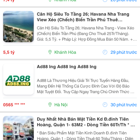
Căn Hộ Siêu To Tầng 26; Havana Nha Trang
View Xéo (Chếch) Biển Trần Phú Thuê
25Tr/Tháng 5,5 Tỷ
Căn Hộ Siêu To Tầng 26; Havana Nha Trang - View Xéo
(Chếch) Biển Trần Phú (Đang Cho Thuê 25Tr/Tháng).
Giá: 5,5 Tỷ. + Pháp Lý: Hợp Đồng Mua Bán 50 Năm. +
Toạ Lạc: 38 Trần Phú, P Lộc Thọ, Tp Nha Trang, Tỉnh
Khánh Hoà. + Diện Tích: 160M&Sup2; Tầng 26 /...
5,5 tỷ
Khánh Hòa
29 phút trước
Ad88 Ing Ad88 Ing Ad88 Ing
Ad88 Là Thương Hiệu Giải Trí Trực Tuyến Hàng Đầu,
Mang Đến Hệ Thống Cá Cược Đỉnh Cao Với Độ Bảo
Mật Tuyệt Đối. Truy Cập Ngay Trang Chủ Chính Thức Để
Trải Nghiệm Kho Game Đa Dạng, Tỷ Lệ Đổi Thưởng
Cực Khủng Cùng Hàng Ngàn Ưu Đãi Hấp Dẫn Mỗi Ngày.
0565 *** ***
Hà Nội
30 phút trước
Duy Nhất Nhà Bán Mặt Tiền Kd Đ.đinh Tiên
Hoàng, Quận 1- 63M2 - Dòng Tiền 60Tr/Th * Lh
Giang Giang:
* Bán Siêu Phẩm Mặt Tiền Kinh Doanh Đ.đinh Tiên
Hoàng, Quận 1 - Dòng Tiền Thuê 60 Triệu/Tháng - Diện