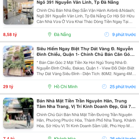
Ngõ 391 Nguyễn Văn Linh, Tp Đà Nẵng
Chính Chủ Bán Nhà Đẹp Sẵn Vận Hành Airbnb &Ndash;
Ngõ 391 Nguyễn Văn Linh, Tp Đà Nẵng Cơ Hội Sở Hữu
Căn Nhà Vừa Ở Vừa Khai Thác Dòng Tiền Ngay Tại
Trung Tâm Đà Nẵng, Nằm Trên Trục Đường Nguyễn Văn
Linh &Ndash; Một Trong Những Tuyến Phố Sầm Uất Và
8,58 tỷ
Đà Nẵng
9 phút trước
Giá...
Siêu Hiếm Ngay Biệt Thự Dát Vàng Đ. Nguyễn
Đình Chiểu, Quận 1- Chính Chủ Bán Căn Góc
2 Mặt Tiền Hxh - Dt 4M*20M - Xung Quanh Khu
* Bán Căn Góc 2 Mặt Tiền Xe Hơi Ngủ Trong Nhà Đ.
Trí Thức Cao
Nguyễn Đình Chiểu, Đakao, Quận 1 - View Đối Diện Biệt
Thự Dát Vàng Siêu Đỉnh - Diện Tích: 80M2. Ngang 4M *
20M. - Kết Cấu: 3 Tầng Btct. - Chỉ Cách 2 Căn Ra Mặt
Tiền Lớn - Hxh Thông Nguyễn Ảnh Thủ -...
29 tỷ
Hồ Chí Minh
25 phút trước
Bán Nhà Mặt Tiền Trần Nguyên Hãn, Trung
Tâm Nha Trang, Vị Trí Kinh Doanh Đẹp, Giá 7,4
Tỷ
Chính Chủ Gửi Bán Nhà Mặt Tiền Đường Trần Nguyên
Hãn, Phường Phước Hòa, Thành Phố Nha Trang, Khánh
Hòa, Sở Hữu Vị Trí Kinh Doanh Sầm Uất, Phù Hợp Mở
Cửa Hàng, Văn Phòng, Showroom Hoặc Đầu Tư Cho
Thuê Lâu Dài. Thông Tin Chi Tiết. - Địa Chỉ: Số...
7,4 tỷ
Khánh Hòa
26 phút trước