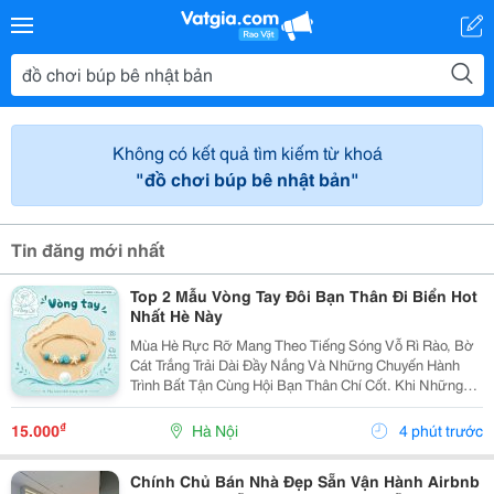
Không có kết quả tìm kiếm từ khoá
"đồ chơi búp bê nhật bản"
Tin đăng mới nhất
Top 2 Mẫu Vòng Tay Đôi Bạn Thân Đi Biển Hot
Nhất Hè Này
Mùa Hè Rực Rỡ Mang Theo Tiếng Sóng Vỗ Rì Rào, Bờ
Cát Trắng Trải Dài Đầy Nắng Và Những Chuyến Hành
Trình Bất Tận Cùng Hội Bạn Thân Chí Cốt. Khi Những
Chiếc Vali Bắt Đầu Được Lấp Đầy Bởi Những Bộ Bikini
Rực Rỡ, Những Chiếc Váy Maxi Thướt Tha Hay
₫
15.000
Hà Nội
4 phút trước
Những...
Chính Chủ Bán Nhà Đẹp Sẵn Vận Hành Airbnb