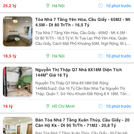
Khai, Tam Trinh Và Khu Đô Thị...
25,2 tỷ
Hà Nội
10 phút trước
Tòa Nhà 7 Tầng Yên Hòa, Cầu Giấy - 65M2 - Mt
4.5M - Dt 80 Tr/Th - 16,5 Tỷ
Tòa Nhà 7 Tầng Yên Hòa, Cầu Giấy - 65M2 - Mt 4.5M -
Dt 80 Tr/Th - 16,5 Tỷ Vị Trí Tọa Lạc Phố Yên Hòa, Quận
Cầu Giấy, Cách Mặt Phố Khoảng 50M, Ngõ Rộng, Đi Lại
Thuận Tiện. Kết Nối Nhanh Các Tuyến Yên Hòa, Trung
Kính Và Khu Vực Trung Tâm Cầu...
16,5 tỷ
Hà Nội
10 phút trước
Nguyễn Thị Thập Q7 Nhà 8X18M Diện Tích
144M² Giá 16 Tỷ
Nguyễn Thị Thập Q7 Nhà 8X18M Đất Rộng
144M&Sup2; Giá 16 Tỷ Cần Bán Nhà Tại Nguyễn Thị
Thập, Quận 7, Sở Hữu Khuôn Đất Rộng 8 X 18M, Tổng
Diện Tích 144M&Sup2;. Lợi Thế Nổi Bật Là Ngang 8M,
Phù Hợp Với Khách Hàng Đang Tìm Kiếm Tài Sản Có
16 tỷ
Hồ Chí Minh
10 phút trước
Mặt Tiền Rộng...
Bán Tòa Nhà 7 Tầng Xuân Thủy, Cầu Giấy - 20
Căn Hộ Kk - Dt 95 Tr/Th - 71M2 - 20,8 Tỷ
Bán Tòa Nhà 7 Tầng Xuân Thủy, Cầu Giấy - 20 Căn Hộ