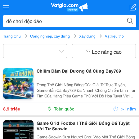
Trang Chủ
Công nghiệp, xây dựng
Xây dựng
Vật liệu thô
Lọc nâng cao
Chiềm Đắm Đại Dương Cá Cùng Bay789
Trong Thế Giới Năng Động Của Giải Trí Trực Tuyến,
Game Bắn Cá Bay789 Đã Nhanh Chóng Chiếm Lĩnh Trái
Tim Của Hàng Triệu Game Thủ Với Đồ Họa Tuyệt Vời Và
Trải Nghiệm Chơi Độc Đáo. Với Sự Kết Hợp Giữa Hình
Ảnh Đẹp Mắt Và Âm Thanh Sống Động, Bay789...
8,9 triệu
Toàn quốc
>1 năm
Game Grid Football Thế Giới Bóng Đá Tuyệt
Vời Từ Saowin
Game Saowin Đưa Người Chơi Vào Một Thế Giới Bóng