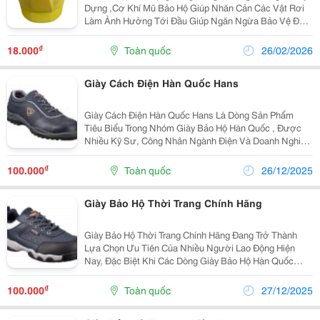
Dựng ,Cơ Khí Mũ Bảo Hộ Giúp Nhăn Cản Các Vật Rơi
Làm Ảnh Hưởng Tới Đầu Giúp Ngăn Ngừa Bảo Vệ Đầu.
Công Ty Chúng Tôi Cung Cấp Các Loại Mũ Bảo Hộ Hàn
,Malaisia, Mỹ Và Các Loại Mũ Bảo Hộ Việt Nam Giá Cả
₫
18.000
Toàn quốc
26/02/2026
P
Giày Cách Điện Hàn Quốc Hans
Giày Cách Điện Hàn Quốc Hans Là Dòng Sản Phẩm
Tiêu Biểu Trong Nhóm Giày Bảo Hộ Hàn Quốc , Được
Nhiều Kỹ Sư, Công Nhân Ngành Điện Và Doanh Nghiệp
Tin Tưởng Lựa Chọn. Ngay Từ Đầu, Khi Nhắc Đến Giày
Bảo Hộ Hàn Quốc, Người Ta Thường Nghĩ Đến Khả
₫
100.000
Toàn quốc
26/12/2025
Năng Bảo...
Giày Bảo Hộ Thời Trang Chính Hãng
Giày Bảo Hộ Thời Trang Chính Hãng Đang Trở Thành
Lựa Chọn Ưu Tiên Của Nhiều Người Lao Động Hiện
Nay, Đặc Biệt Khi Các Dòng Giày Bảo Hộ Hàn Quốc
Ngày Càng Được Ưa Chuộng Nhờ Thiết Kế Hiện Đại,
Trẻ Trung Nhưng Vẫn Đảm Bảo An Toàn Lao Động. Ngay
₫
100.000
Toàn quốc
27/12/2025
Từ Đầu,...