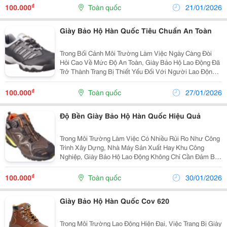
Hàn Quốc Cho Công Nhân Đang Ngày Càng Được...
₫
100.000
Toàn quốc
21/01/2026
Giày Bảo Hộ Hàn Quốc Tiêu Chuẩn An Toàn
Trong Bối Cảnh Môi Trường Làm Việc Ngày Càng Đòi
Hỏi Cao Về Mức Độ An Toàn, Giày Bảo Hộ Lao Động Đã
Trở Thành Trang Bị Thiết Yếu Đối Với Người Lao Động
Trong Nhiều Ngành Nghề Khác Nhau. Không Chỉ Dừng
Lại Ở Vai Trò Bảo Vệ Cơ Bản, Giày Bảo Hộ Lao Động...
₫
100.000
Toàn quốc
27/01/2026
Độ Bền Giày Bảo Hộ Hàn Quốc Hiệu Quả
Trong Môi Trường Làm Việc Có Nhiều Rủi Ro Như Công
Trình Xây Dựng, Nhà Máy Sản Xuất Hay Khu Công
Nghiệp, Giày Bảo Hộ Lao Động Không Chỉ Cần Đảm Bảo
An Toàn Mà Còn Phải Có Độ Bền Cao Để Đáp Ứng
Cường Độ Làm Việc Liên Tục. Chính Vì Vậy, Độ Bền
₫
100.000
Toàn quốc
30/01/2026
Giày Bảo...
Giày Bảo Hộ Hàn Quốc Cov 620
Trong Môi Trường Lao Động Hiện Đại, Việc Trang Bị Giày