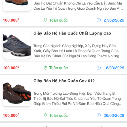
Bảo Hộ Đạt Chuẩn Không Chỉ Là Yêu Cầu Bắt Buộc Mà
Còn Là Yếu Tố Quan Trọng Giúp Doanh Nghiệp Bảo Vệ
Người Lao Động Và Nâng Cao Hiệu Suất Làm Việc. Đặc
Biệt, Các Dòng Sản Phẩm Nhập Khẩu Từ Hàn...
₫
100.000
Toàn quốc
27/02/2026
Giày Bảo Hộ Hàn Quốc Chất Lượng Cao
Trong Các Ngành Công Nghiệp, Xây Dựng Hay Sản
Xuất, Giày Bảo Hộ Luôn Là Trang Bị Quan Trọng Giúp
Bảo Vệ Đôi Chân Của Người Lao Động Trước Những
Rủi Ro Tiềm Ẩn. Với Sự Phát Triển Của Công Nghệ Và
Nhu Cầu Ngày Càng Cao Về An Toàn Lao Động, Nhiều
₫
100.000
Toàn quốc
16/03/2026
Doanh...
Giày Bảo Hộ Hàn Quốc Cov 612
Trong Môi Trường Lao Động Hiện Đại, Việc Trang Bị
Thiết Bị Bảo Hộ Đạt Tiêu Chuẩn Là Yếu Tố Quan Trọng
Giúp Giảm Thiểu Rủi Ro Và Đảm Bảo Hiệu Quả Công
Việc. Nhiều Doanh Nghiệp Hiện Nay Đang Quan Tâm
Đến Giày Bảo Hộ Hàn Quốc Cov 612 Thông Qua Nhà
₫
100.000
Toàn quốc
26/03/2026
Phân...