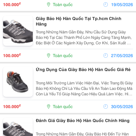
Hộ Hàn Quốc Tại Hà Nội Đang Nhận Được Sự Quan
₫
100.000
Toàn quốc
19/05/2026
Tâm...
Giày Bảo Hộ Hàn Quốc Tại Tp.hcm Chính
Hãng
Trong Những Năm Gần Đây, Nhu Cầu Sử Dụng Giày
Bảo Hộ Tại Các Thành Phố Lớn Ngày Càng Tăng Mạnh,
Đặc Biệt Ở Các Ngành Xây Dựng, Cơ Khí, Sản Xuất Và
Kho Vận. Tại Khu Vực Phía Nam, Thị Trường Giày Bảo
Hộ Hàn Quốc Tại Tp.hcm Đang Phát Triển Mạnh Nhờ
₫
100.000
Toàn quốc
27/05/2026
Sự...
Ứng Dụng Của Giày Bảo Hộ Hàn Quốc Giá Rẻ
Trong Môi Trường Làm Việc Hiện Đại, Việc Trang Bị Giày
Bảo Hộ Không Chỉ Là Yêu Cầu Về An Toàn Lao Động Mà
Còn Là Yếu Tố Giúp Nâng Cao Hiệu Quả Làm Việc. Hiện
Nay, Nhu Cầu Tìm Kiếm Giày Bảo Hộ Hàn Quốc Giá Rẻ
Đang Ngày Càng Gia Tăng Nhờ Sự Kết Hợp...
₫
100.000
Toàn quốc
30/05/2026
Đánh Giá Giày Bảo Hộ Hàn Quốc Chính Hãng
Trong Những Năm Gần Đây, Giày Bảo Hộ Đến Từ Hàn