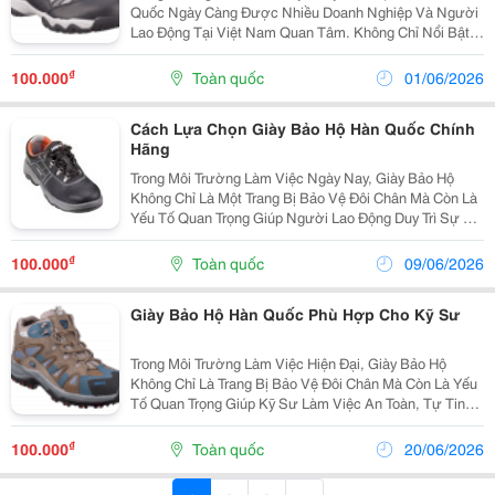
Quốc Ngày Càng Được Nhiều Doanh Nghiệp Và Người
Lao Động Tại Việt Nam Quan Tâm. Không Chỉ Nổi Bật
Bởi Thiết Kế Hiện Đại, Các Dòng Giày Bảo Hộ Hàn Quốc
Còn Được Đánh Giá Cao Về Độ Bền, Sự Thoải Mái
₫
100.000
Toàn quốc
01/06/2026
Và...
Cách Lựa Chọn Giày Bảo Hộ Hàn Quốc Chính
Hãng
Trong Môi Trường Làm Việc Ngày Nay, Giày Bảo Hộ
Không Chỉ Là Một Trang Bị Bảo Vệ Đôi Chân Mà Còn Là
Yếu Tố Quan Trọng Giúp Người Lao Động Duy Trì Sự An
Toàn Và Thoải Mái Trong Suốt Quá Trình Làm Việc. Đặc
Biệt, Giày Bảo Hộ Hàn Quốc Chính Hãng Đang...
₫
100.000
Toàn quốc
09/06/2026
Giày Bảo Hộ Hàn Quốc Phù Hợp Cho Kỹ Sư
Trong Môi Trường Làm Việc Hiện Đại, Giày Bảo Hộ
Không Chỉ Là Trang Bị Bảo Vệ Đôi Chân Mà Còn Là Yếu
Tố Quan Trọng Giúp Kỹ Sư Làm Việc An Toàn, Tự Tin
Và Hiệu Quả Hơn. Đặc Biệt, Giày Bảo Hộ Hàn Quốc
Được Kỹ Sư Ưa Chuộng Ngày Càng Trở Thành Xu
₫
100.000
Toàn quốc
20/06/2026
Hướng...