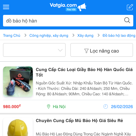
Trang Chủ
Công nghiệp, xây dựng
Xây dựng
Đồ bảo hộ lao động
Lọc nâng cao
Cung Cấp Các Loại Giầy Bảo Hộ Hàn Quốc Giá
Tốt
Nguồn Gốc Suất Xứ: Nhập Khẩu Toàn Bộ Từ Hàn Quốc.
- Kích Thước: Chiều Dài: 240 &Ndash; 250 Mm, Chiều
Rộng: 80 &Ndash; 90Mm, Chiều Cao: 140 &Ndash;
150Mm. Các Size Số Còn Tùy Thuộc Vào Chân Người
Sử Dụng. - Cấu Tạo: Giày Redcap Cao Cổ Chỉ Có Duy
₫
980.000
Hà Nội
26/02/2026
Chuyên Cung Cấp Mũ Bảo Hộ Giá Siêu Rẻ
Mũ Bảo Hộ Lao Động Dùng Trong Các Ngành Nghề Xây