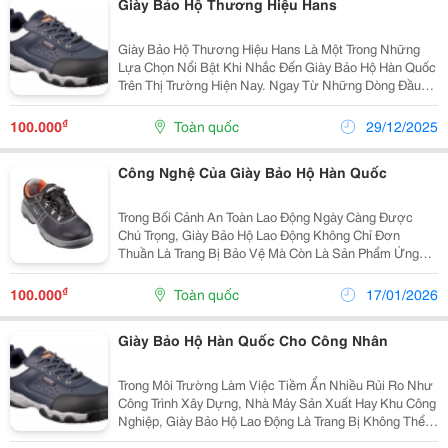
Giày Bảo Hộ Thương Hiệu Hans
Giày Bảo Hộ Thương Hiệu Hans Là Một Trong Những
Lựa Chọn Nổi Bật Khi Nhắc Đến Giày Bảo Hộ Hàn Quốc
Trên Thị Trường Hiện Nay. Ngay Từ Những Dòng Đầu
Tiên, Có Thể Thấy Giày Bảo Hộ Hàn Quốc Luôn Được
Đánh Giá Cao Nhờ Sự Kết Hợp Giữa Công Nghệ Hiện
₫
100.000
Toàn quốc
29/12/2025
Đại,...
Công Nghệ Của Giày Bảo Hộ Hàn Quốc
Trong Bối Cảnh An Toàn Lao Động Ngày Càng Được
Chú Trọng, Giày Bảo Hộ Lao Động Không Chỉ Đơn
Thuần Là Trang Bị Bảo Vệ Mà Còn Là Sản Phẩm Ứng
Dụng Nhiều Công Nghệ Tiên Tiến. Đặc Biệt, Công Nghệ
Của Giày Bảo Hộ Hàn Quốc Đang Nhận Được Sự Quan
₫
100.000
Toàn quốc
17/01/2026
Tâm Lớn...
Giày Bảo Hộ Hàn Quốc Cho Công Nhân
Trong Môi Trường Làm Việc Tiềm Ẩn Nhiều Rủi Ro Như
Công Trình Xây Dựng, Nhà Máy Sản Xuất Hay Khu Công
Nghiệp, Giày Bảo Hộ Lao Động Là Trang Bị Không Thể
Thiếu Đối Với Người Công Nhân. Đặc Biệt, Giày Bảo Hộ