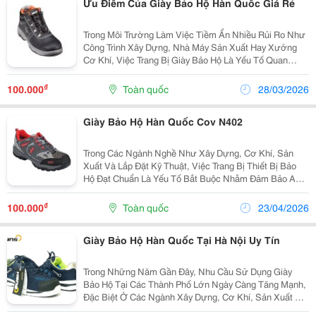
Ưu Điểm Của Giày Bảo Hộ Hàn Quốc Giá Rẻ
Trong Môi Trường Làm Việc Tiềm Ẩn Nhiều Rủi Ro Như
Công Trình Xây Dựng, Nhà Máy Sản Xuất Hay Xưởng
Cơ Khí, Việc Trang Bị Giày Bảo Hộ Là Yếu Tố Quan
Trọng Giúp Đảm Bảo An Toàn Cho Người Lao Động.
Không Chỉ Bảo Vệ Đôi Chân Trước Các Tác Động Nguy
₫
100.000
Toàn quốc
28/03/2026
Hiểm,...
Giày Bảo Hộ Hàn Quốc Cov N402
Trong Các Ngành Nghề Như Xây Dựng, Cơ Khí, Sản
Xuất Và Lắp Đặt Kỹ Thuật, Việc Trang Bị Thiết Bị Bảo
Hộ Đạt Chuẩn Là Yếu Tố Bắt Buộc Nhằm Đảm Bảo An
Toàn Cho Người Lao Động. Hiện Nay, Nhiều Doanh
Nghiệp Đang Tìm Kiếm Giày Bảo Hộ Hàn Quốc Cov
₫
100.000
Toàn quốc
23/04/2026
N402...
Giày Bảo Hộ Hàn Quốc Tại Hà Nội Uy Tín
Trong Những Năm Gần Đây, Nhu Cầu Sử Dụng Giày
Bảo Hộ Tại Các Thành Phố Lớn Ngày Càng Tăng Mạnh,
Đặc Biệt Ở Các Ngành Xây Dựng, Cơ Khí, Sản Xuất Và
Kho Vận. Tại Khu Vực Phía Bắc, Thị Trường Giày Bảo