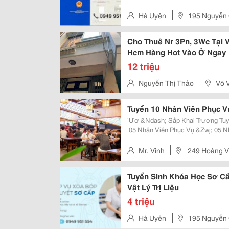
Hà Uyên
195 Nguyễn 
Cho Thuê Nr 3Pn, 3Wc Tại V
Hcm Hàng Hot Vào Ở Ngay
12 triệu
Nguyễn Thị Thảo
Võ V
Tuyển 10 Nhân Viên Phục V
̀ Ươ &Ndash; Sắp Khai Trương Tuyển 10 Nhân Sự &Ndash; Đi Làm Ngay Vị Trí:
️ 05 Nhân Viên Phục Vụ &Zwj; 05 Nhân Viên Bếp ⏰ Thời Gian Làm Việc &Bull;
Bếp: 12:00 &Ndash; 22:00 &Bull; Phục Vụ Ft: 14:00 &Ndash; 23:00 &Bull;
Phục Vụ Pt:...
Mr. Vinh
249 Hoàng V
Tuyển Sinh Khóa Học Sơ Cấ
Vật Lý Trị Liệu
4 triệu
Hà Uyên
195 Nguyễn 