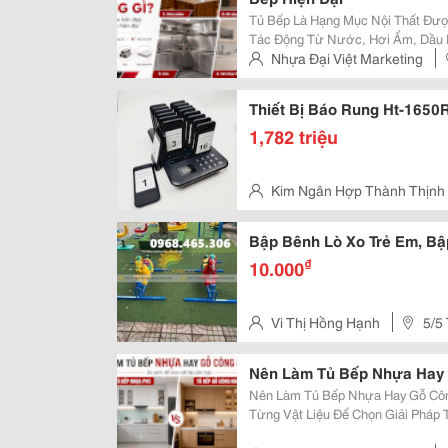
Tủ Bếp Là Hạng Mục Nội Thất Đư
Tác Động Từ Nước, Hơi Ẩm, Dầu 
Vì Vậy, Câu Hỏi Vật Liệu Làm Tủ 
Nhựa Đại Việt Marketing
Được Nhiều Gia Đình, Xưởng Nội T
Thiết Bị Báo Rung Ht-1650
1,782 triệu
Kim Ngân Hợp Thành Thịnh
Quận Tân Bình
Bập Bênh Lò Xo Trẻ Em, Bậ
₫
10.000
Vi Thị Hồng Hạnh
5/5
Nên Làm Tủ Bếp Nhựa Hay
Nên Làm Tủ Bếp Nhựa Hay Gỗ Côn
Từng Vật Liệu Để Chọn Giải Pháp
Ngân Sách. Khi Thiết Kế Nội Thất Bếp, Câu Hỏi Nên Làm Tủ Bếp Nhựa Hay