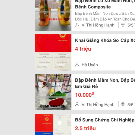
Bập Bênh Lò Xo Mầm Non,
Bênh Composite
Bập Bênh Mầm Non Được Sản Xuấ
Độc Hại, Đảm Bảo An Toàn Cho Bé
Hề Bay Màu Và Phù Hợp Với Các K
Vi Thị Hồng Hạnh
5/5
Sân Chơi Trẻ Em. Độ Cao B
Khai Giảng Khóa Sơ Cấp Xoa
4 triệu
Hà Uyên
Bập Bênh Mầm Non, Bập Bê
Em Giá Rẻ
₫
10.000
Vi Thị Hồng Hạnh
5/5
Bổ Sung Chứng Chỉ Nghiệp
2,5 triệu