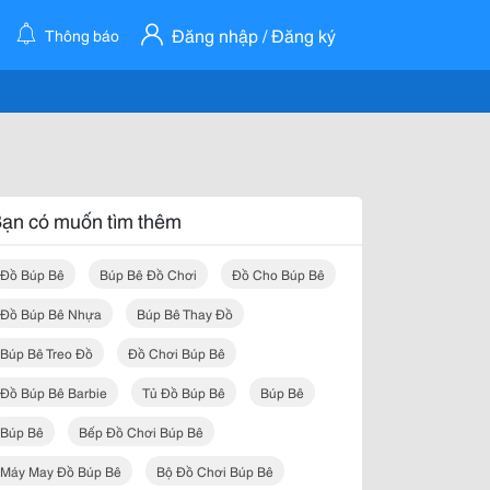
Đăng nhập / Đăng ký
Thông báo
ạn có muốn tìm thêm
Đồ Búp Bê
Búp Bê Đồ Chơi
Đồ Cho Búp Bê
Đồ Búp Bê Nhựa
Búp Bê Thay Đồ
Búp Bê Treo Đồ
Đồ Chơi Búp Bê
Đồ Búp Bê Barbie
Tủ Đồ Búp Bê
Búp Bê
Búp Bê
Bếp Đồ Chơi Búp Bê
Máy May Đồ Búp Bê
Bộ Đồ Chơi Búp Bê