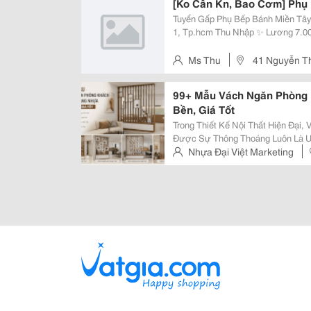
[Ko Cần Kn, Bao Cơm] Phụ
Tuyển Gấp Phụ Bếp Bánh Miền Tây Làm Việc Tại: 41 Nguyễn Thái Học, Qu
1, Tp.hcm Thu Nhập ✨ Lương 7.000.000Đ/Tháng Hỗ Trợ 01 Bữa Ăn Trưa Xét
Tăng Lương Theo Năng Lực Và Hiệu Quả Công Việ
Thời Gian Làm Việc ...
Ms Thu
41 Nguyễn Th
99+ Mẫu Vách Ngăn Phòng 
Bền, Giá Tốt
Trong Thiết Kế Nội Thất Hiện Đại,
Được Sự Thông Thoáng Luôn Là Ưu
Tường Cố Định, Mẫu Vách Ngăn P
Nhựa Đại Việt Marketing
Thành Lựa Chọn Được Ưa Chuộng 