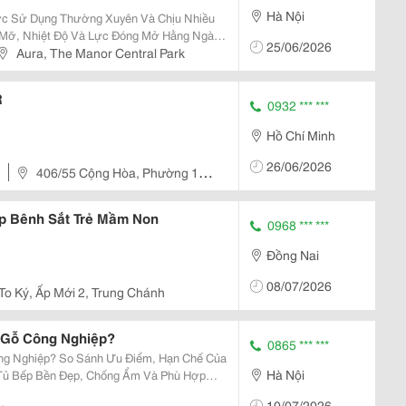
Hà Nội
ợc Sử Dụng Thường Xuyên Và Chịu Nhiều
Mỡ, Nhiệt Độ Và Lực Đóng Mở Hằng Ngày.
25/06/2026
Bếp Nên Làm Chất Liệu Gì Tốt Nhất? Luôn
Aura, The Manor Central Park
hất Và...
R
0932 *** ***
Hồ Chí Minh
26/06/2026
406/55 Cộng Hòa, Phường 13,
p Bênh Sắt Trẻ Mầm Non
0968 *** ***
Đồng Nai
08/07/2026
 To Ký, Ấp Mới 2, Trung Chánh
 Gỗ Công Nghiệp?
0865 *** ***
g Nghiệp? So Sánh Ưu Điểm, Hạn Chế Của
Hà Nội
 Tủ Bếp Bền Đẹp, Chống Ẩm Và Phù Hợp
10/07/2026