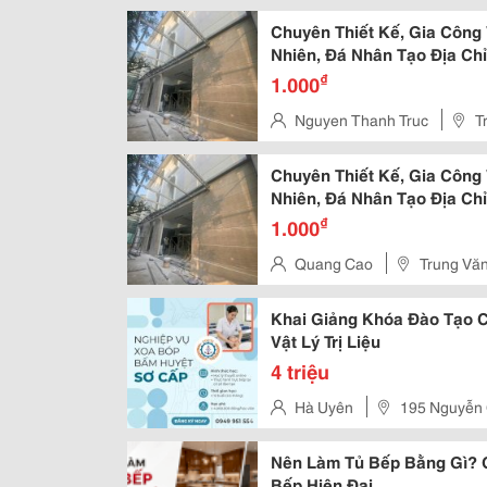
Chuyên Thiết Kế, Gia Công
Nhiên, Đá Nhân Tạo Địa Ch
,
₫
1.000
Nguyen Thanh Truc
T
Chuyên Thiết Kế, Gia Công
Nhiên, Đá Nhân Tạo Địa Ch
,
₫
1.000
Quang Cao
Trung Vă
Khai Giảng Khóa Đào Tạo 
Vật Lý Trị Liệu
4 triệu
Hà Uyên
195 Nguyễn 
Nên Làm Tủ Bếp Bằng Gì? 
Bếp Hiện Đại