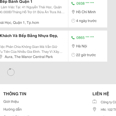
 Bếp Bánh Quận 1
0938 *** ***
ận
Hồ Chí Minh
c ⏰ Tăng Ca: 50.000Đ/Giờ
4 ngày trước
ái Học, Quận 1, Tp.hcm
Khách Và Bếp Bằng Nhựa Đẹp,
0865 *** ***
Hà Nội
 Việc Phân Chia Không Gian Mà Vẫn Giữ
 Tiên Của Nhiều Gia Đình. Thay Vì Xây
22 giờ trước
hòng Khách Và Bếp Bằng Nhựa Đang Trở
Aura, The Manor Central Park
Nhờ Tính Thẩm...
THÔNG TIN
LIÊN HỆ
Giới thiệu
Công ty C
Hướng dẫn
HN: 102 T