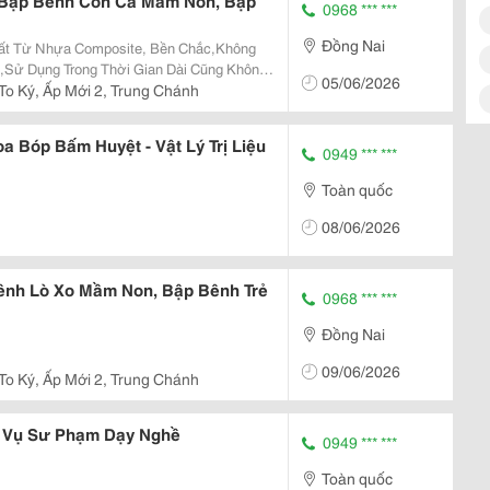
 Bập Bênh Con Cá Mầm Non, Bập
0968 *** ***
Đồng Nai
t Từ Nhựa Composite, Bền Chắc,Không
,Sử Dụng Trong Thời Gian Dài Cũng Không
05/06/2026
hu Vui Chơi, Trung Tâm, Trường Mầm Non,
 To Ký, Ấp Mới 2, Trung Chánh
ập Bênh Rất Phù...
 Bóp Bấm Huyệt - Vật Lý Trị Liệu
0949 *** ***
Toàn quốc
08/06/2026
nh Lò Xo Mầm Non, Bập Bênh Trẻ
0968 *** ***
Đồng Nai
09/06/2026
 To Ký, Ấp Mới 2, Trung Chánh
 Vụ Sư Phạm Dạy Nghề
0949 *** ***
Toàn quốc