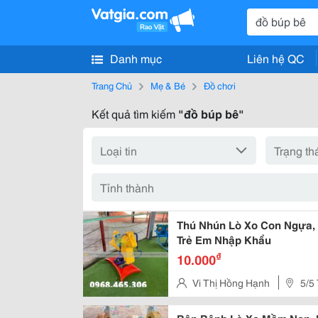
Danh mục
Liên hệ QC
Trang Chủ
Mẹ & Bé
Đồ chơi
Kết quả tìm kiếm
"đồ búp bê"
Thú Nhún Lò Xo Con Ngựa,
Trẻ Em Nhập Khẩu
₫
10.000
Vi Thị Hồng Hạnh
5/5