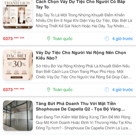
Cách Chọn Váy Dự Tiệc Cho Người Có Bắp
Tay To
Bắp Tay To Là Một Trong Những Khuyết Điểm Khiến
Nhiều Chị Em E Ngại Khi Diện Váy Dự Tiệc, Đặc Biệt Là
Những Thiết Kế Sát Nách Hoặc Hai Dây. Tuy Nhiên,
Điều Đó Không Đồng Nghĩa Với Việc Bạn Phải Từ Bỏ
Những Bộ Váy Yêu Thích. Chỉ Cần Lựa Chọn Đúng
0373 *** ***
Toàn quốc
4 giờ trước
Kiểu...
Váy Dự Tiệc Cho Người Vai Rộng Nên Chọn
Kiểu Nào?
Sở Hữu Bờ Vai Rộng Không Phải Là Khuyết Điểm Nếu
Bạn Biết Cách Lựa Chọn Trang Phục Phù Hợp. Một
Chiếc Váy Dự Tiệc Cho Người Vai Rộng Sẽ Giúp Cân
Đối Tỷ Lệ Cơ Thể, Tạo Cảm Giác Mềm Mại Và Thanh
Thoát Hơn. Từ Kiểu Cổ Chữ V, Váy Chữ A Đến Những
0373 *** ***
Toàn quốc
4 giờ trước
Thiết Kế...
Tăng Bứt Phá Doanh Thu Với Mặt Tiền
Shophouse De Capella Q2 - Tọa Độ Vàng
Đường Lương Định Của
Bạn Đang Tìm Kiếm Mặt Bằng Xứng Tầm Để Mở Rộng
Quy Mô Kinh Doanh Hoặc Định Vị Thương Hiệu Tại Khu
Đông Tp.hcm? - Shophouse De Capella Chính Là Lựa
Chọn Tối Ưu Cho Sự Phát Triển Dài Hạn Của Doanh