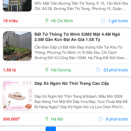
5Pn- Mặt Tiền Đường Trần Thị Trọng, P. 15, Tân Bình Địa
Chỉ: Số 28, Đường Trần Thị Trọng, Phường 15, Quận
Tân Bình, Tp,Hcm Dt: 4,5X14M= 63M2 &Ndash; Nhà 1
Trệt 3 Lầu, Sân Thượng ( Dtsd:...
19 triệu
Hồ Chí Minh
1 giờ trước
Đất Tứ Thông Tứ Minh 53M2 Mặt 4.4M Ngõ
2.5M Gần Kcn Đại An Giá 1.5X Tỷ
Cần Bán Gấp Lô Đất Nền Đẹp Vuông Vắn Tại Khu Tứ
Thông, Phường Tứ Minh. Vị Trí Đắc Địa, Chỉ Cách
Đường Đôi Vũ Công Đán 100M, Hạ Tầng Kết Nối Giao
Thông Thông Suốt. Nằm Ngay Trung Tâm Khu Vực Tứ
Thông &Ndash; Nơi Sầm Uất Bậc Nhất Về Mô Hình
1,58 tỷ
Hải Dương
53 phút trước
Nhà Trọ...
Dép Xỏ Ngón Nữ Thời Trang Cao Cấp
Dép Xỏ Ngón Nữ Thời Trang &Ndash; Mẫu Mới 2026
Bạn Đang Tìm Một Đôi Dép Vừa Đẹp, Vừa Thoải Mái Để
Đi Hàng Ngày? Dép Xỏ Ngón Nữ Là Lựa Chọn Phù Hợp
Cho Những Ngày Đi Chơi, Đi Biển, Dạo Phố Hoặc Sử
Dụng Thường Xuyên. ✅ Thiết Kế Thanh Lịch, Trẻ...
₫
500.000
Hà Nội
9 phút trước