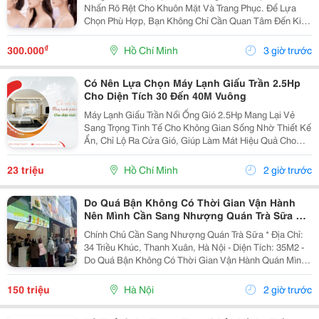
Nhấn Rõ Rệt Cho Khuôn Mặt Và Trang Phục. Để Lựa
Chọn Phù Hợp, Bạn Không Chỉ Cần Quan Tâm Đến Kiểu
Dáng Bông Tai Mà Còn Nên Cân Nhắc Độ Dài Và Cách
Tạo Kiểu Tóc. Với Tóc Ngắn, Phần Tai Và Cổ Thường
₫
300.000
Hồ Chí Minh
3 giờ trước
Được...
Có Nên Lựa Chọn Máy Lạnh Giấu Trần 2.5Hp
Cho Diện Tích 30 Đến 40M Vuông
Máy Lạnh Giấu Trần Nối Ống Gió 2.5Hp Mang Lại Vẻ
Sang Trọng Tinh Tế Cho Không Gian Sống Nhờ Thiết Kế
Ẩn, Chỉ Lộ Ra Cửa Gió, Giúp Làm Mát Hiệu Quả Cho
Phòng Có Diện Tích Lớn (Khoảng 30-40M&Sup2;) Như
Phòng Khách, Nhà Hàng, Với Các Thương Hiệu Nổi...
23 triệu
Hồ Chí Minh
2 giờ trước
Do Quá Bận Không Có Thời Gian Vận Hành
Nên Mình Cần Sang Nhượng Quán Trà Sữa Tại
34 Triều Khúc, Hà Nội
Chính Chủ Cần Sang Nhượng Quán Trà Sữa * Địa Chỉ:
34 Triều Khúc, Thanh Xuân, Hà Nội - Diện Tích: 35M2 -
Do Quá Bận Không Có Thời Gian Vận Hành Quán Mình
Cần Sang Nhượng Lại Cho Bạn Nào Có Nhu Cầu Và
Đam Mê Kinh Doanh. - Quán Vẫn Đang Hoạt Động...
150 triệu
Hà Nội
2 giờ trước