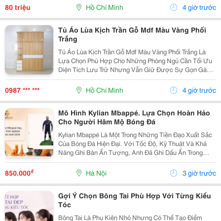
Nghiệp! - Vị Trí Đắc Địa: Mặt Tiền Trục Đường Tâm...
80 triệu
Hồ Chí Minh
4 giờ trước
Tủ Áo Lùa Kịch Trần Gỗ Mdf Màu Vàng Phối
Trắng
Tủ Áo Lùa Kịch Trần Gỗ Mdf Màu Vàng Phối Trắng Là
Lựa Chọn Phù Hợp Cho Những Phòng Ngủ Cần Tối Ưu
Diện Tích Lưu Trữ Nhưng Vẫn Giữ Được Sự Gọn Gàng,
Hiện Đại. Thiết Kế Cao Kịch Trần Giúp Tận Dụng Khoảng
Không Phía Trên, Hạn Chế Bụi Bám Và Tạo Cảm Giác...
0987 *** ***
Hồ Chí Minh
4 giờ trước
Mô Hình Kylian Mbappé. Lựa Chọn Hoàn Hảo
Cho Người Hâm Mộ Bóng Đá
Kylian Mbappé Là Một Trong Những Tiền Đạo Xuất Sắc
Của Bóng Đá Hiện Đại. Với Tốc Độ, Kỹ Thuật Và Khả
Năng Ghi Bàn Ấn Tượng, Anh Đã Ghi Dấu Ấn Trong
Màu Áo Đội Tuyển Pháp Cũng Như Các Câu Lạc Bộ
Hàng Đầu Châu Âu. Chính Vì Vậy, Mô Hình Kylian
₫
850.000
Hà Nội
3 giờ trước
Mbappé...
Gợi Ý Chọn Bông Tai Phù Hợp Với Từng Kiểu
Tóc
Bông Tai Là Phụ Kiện Nhỏ Nhưng Có Thể Tạo Điểm