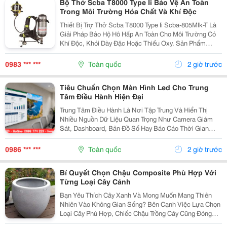
Bộ Thở Scba T8000 Type Ii Bảo Vệ An Toàn
Trong Môi Trường Hóa Chất Và Khí Độc
Thiết Bị Trợ Thở Scba T8000 Type Ii Scba-805Mlk-T Là
Giải Pháp Bảo Hộ Hô Hấp An Toàn Cho Môi Trường Có
Khí Độc, Khói Dày Đặc Hoặc Thiếu Oxy. Sản Phẩm
Được Nhiều Doanh Nghiệp Và Lực Lượng Pccc Lựa
Chọn Nhờ Khả Năng Cấp Khí Ổn Định, Độ Bền Cao Và
0983 *** ***
Toàn quốc
2 giờ trước
Vận...
Tiêu Chuẩn Chọn Màn Hình Led Cho Trung
Tâm Điều Hành Hiện Đại
Trung Tâm Điều Hành Là Nơi Tập Trung Và Hiển Thị
Nhiều Nguồn Dữ Liệu Quan Trọng Như Camera Giám
Sát, Dashboard, Bản Đồ Số Hay Báo Cáo Thời Gian
Thực. Vì Vậy, Việc Lựa Chọn Màn Hình Led Phù Hợp Sẽ
Ảnh Hưởng Trực Tiếp Đến Hiệu Quả Giám Sát Và Khả
0986 *** ***
Toàn quốc
2 giờ trước
Năng...
Bí Quyết Chọn Chậu Composite Phù Hợp Với
Từng Loại Cây Cảnh
Bạn Yêu Thích Cây Xanh Và Mong Muốn Mang Thiên
Nhiên Vào Không Gian Sống? Bên Cạnh Việc Lựa Chọn
Loại Cây Phù Hợp, Chiếc Chậu Trồng Cây Cũng Đóng
Vai Trò Vô Cùng Quan Trọng. Không Chỉ Là Nơi Giúp