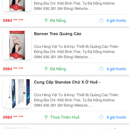
Đông Địa Chỉ: K65 Bình Thái, Tp Đà Nẵng Hotline:
0984.936.381 (Mr Đông) Website:
Http://Gianhangvn.com/Standeedn Email:
Standeedn@Gmail.com Standee Chữ X A5 Là Loại
0984 *** ***
Đà Nẵng
4 giờ trước
Banner Treo Quảng Cáo Đ
Banner Treo Quảng Cáo
Cửa Hàng Vật Tư &Amp; Thiết Bị Quảng Cáo Thiên
Đông Địa Chỉ: K65 Bình Thái, Tp Đà Nẵng Hotline:
0984.936.381 (Mr Đông) Website:
Http://Gianhangvn.com/Standeedn Email:
Standeedn@Gmail.com Standee Chữ X A5 Là Loại
0984 *** ***
Đà Nẵng
4 giờ trước
Banner Treo Quảng Cá
Cung Cấp Standee Chữ X Ở Huế -
Cửa Hàng Vật Tư &Amp; Thiết Bị Quảng Cáo Thiên
Đông Địa Chỉ: K65 Bình Thái, Tp Đà Nẵng Hotline:
0984.936.381 (Mr Đông) Website:
Http://Gianhangvn.com/Standeedn Email:
Standeedn@Gmail.com Facebook:
0984 *** ***
Thừa Thiên Huế
4 giờ trước
Https://Www.facebook.com/Standeedn?Fre