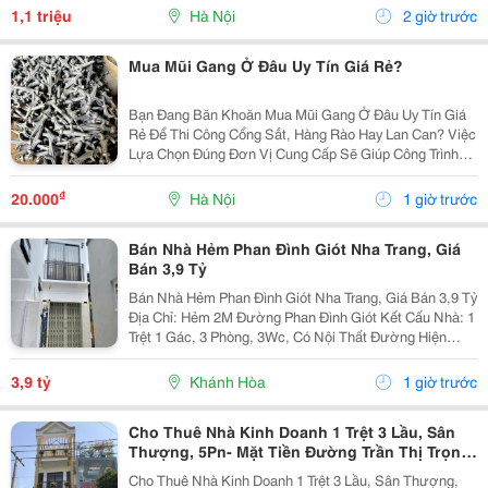
Cây Phát Triển Khỏe Mạnh, Chậu Còn Góp Phần Tạo
1,1 triệu
Hà Nội
2 giờ trước
Nên Vẻ...
Mua Mũi Gang Ở Đâu Uy Tín Giá Rẻ?
Bạn Đang Băn Khoăn Mua Mũi Gang Ở Đâu Uy Tín Giá
Rẻ Để Thi Công Cổng Sắt, Hàng Rào Hay Lan Can? Việc
Lựa Chọn Đúng Đơn Vị Cung Cấp Sẽ Giúp Công Trình
Đạt Chất Lượng Cao, Tiết Kiệm Chi Phí Và Đảm Bảo
Tiến Độ. Bên Mình Chuyên Cung Cấp Đầy Đủ Các
₫
20.000
Hà Nội
1 giờ trước
Dòng...
Bán Nhà Hẻm Phan Đình Giót Nha Trang, Giá
Bán 3,9 Tỷ
Bán Nhà Hẻm Phan Đình Giót Nha Trang, Giá Bán 3,9 Tỷ
Địa Chỉ: Hẻm 2M Đường Phan Đình Giót Kết Cấu Nhà: 1
Trệt 1 Gác, 3 Phòng, 3Wc, Có Nội Thất Đường Hiện
Trạng: 1,5M Diện Tích (Đất): 64,9M2 Diện Tích Xây
Dựng: 94,9M2 Pháp Lý: Sổ Hồng ...
3,9 tỷ
Khánh Hòa
1 giờ trước
Cho Thuê Nhà Kinh Doanh 1 Trệt 3 Lầu, Sân
Thượng, 5Pn- Mặt Tiền Đường Trần Thị Trọng,
P. 15, Tân Bình
Cho Thuê Nhà Kinh Doanh 1 Trệt 3 Lầu, Sân Thượng,