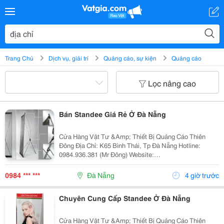
Trang Chủ
Dịch vụ, giải trí
Quảng cáo, sự kiện
Quảng cáo
Lọc nâng cao
Bán Standee Giá Rẻ Ở Đà Nẵng
Cửa Hàng Vật Tư &Amp; Thiết Bị Quảng Cáo Thiên
Đông Địa Chỉ: K65 Bình Thái, Tp Đà Nẵng Hotline:
0984.936.381 (Mr Đông) Website:
Http://Gianhangvn.com/Standeedn Email:
Standeedn@Gmail.com - Cung Cấp Standee Các Loại.
0984 *** ***
Đà Nẵng
4 giờ trước
(Standee X Tiêu Chu
Chuyên Cung Cấp Standee Ở Đà Nẵng
Cửa Hàng Vật Tư &Amp; Thiết Bị Quảng Cáo Thiên