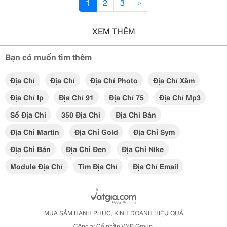
1
2
3
»
XEM THÊM
Bạn có muốn tìm thêm
Địa Chỉ
Địa Chỉ
Địa Chỉ Photo
Địa Chỉ Xăm
Địa Chỉ Ip
Địa Chỉ 91
Địa Chỉ 75
Địa Chỉ Mp3
Sổ Địa Chỉ
350 Địa Chỉ
Địa Chỉ Bán
Địa Chỉ Martin
Địa Chỉ Gold
Địa Chỉ Sym
Địa Chỉ Bán
Địa Chỉ Đen
Địa Chỉ Nike
Module Địa Chỉ
Tìm Địa Chỉ
Địa Chỉ Email
MUA SẮM HẠNH PHÚC, KINH DOANH HIỆU QUẢ
Công ty Cổ phần VNP Group.