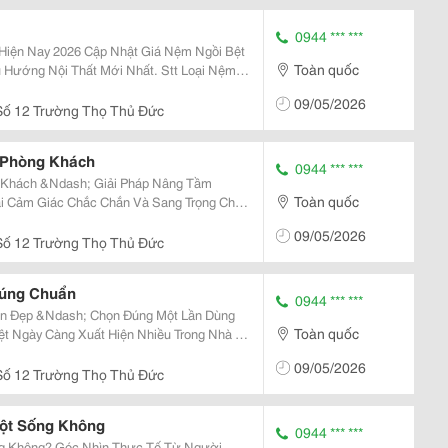
0944 *** ***
Nhật Giá Nệm Ngồi Bệt
Toàn quốc
 Nội Thất Mới Nhất. Stt Loại Nệm
09/05/2026
ố 12 Trường Thọ Thủ Đức
 Phòng Khách
0944 *** ***
 Khách &Ndash; Giải Pháp Nâng Tầm
Toàn quốc
 Sử Dụng Phần Khung Gỗ Nguyên Bản Thì
09/05/2026
g Và...
ố 12 Trường Thọ Thủ Đức
Đúng Chuẩn
0944 *** ***
ẩn Đẹp &Ndash; Chọn Đúng Một Lần Dùng
Toàn quốc
y Các Không Gian Thư Giãn. Tuy Nhiên,
09/05/2026
...
ố 12 Trường Thọ Thủ Đức
Cột Sống Không
0944 *** ***
ng Không? Góc Nhìn Thực Tế Từ Người