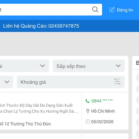
Đăng tin
Liên hệ Quảng Cáo: 02439747875
B
Khoảng giá
0944 *** ***
ích Thước Độ Dày Dài Đa Dạng Sản Xuất
Hồ Chí Minh
g &Ndash; Cột Sống , Tạo Cảm Giác Êm Ái
05/02/2026
ợp Cho Gia...
ố 12 Trường Thọ Thủ Đức