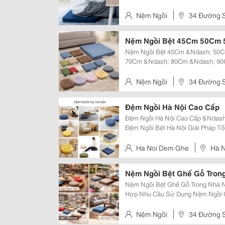
Gian Sống Trong Xu Hướng Nội Thất Hiện Đại, Nệm Ngồi Bệt Không Chỉ Mang
Lại Sự Thoải Mái Mà Còn Giúp Tối 
Nệm Ngồi
34 Đường S
Nệm Ngồi Bệt 45Cm 50Cm
Nệm Ngồi Bệt 45Cm &Ndash; 50
70Cm &Ndash; 80Cm &Ndash; 90Cm Đầy Đủ Kích Thước Nệm Bệt &
Chọn Đúng Size &Ndash; Tối Ưu Không Gian Sống
Bệt Hiện Nay Được Thiết Kế Với N
Nệm Ngồi
34 Đường S
Đệm Ngồi Hà Nội Cao Cấp
Đệm Ngồi Hà Nội Cao Cấp &Ndash;
Đệm Ngồi Bệt Hà Nội Giải Pháp Tố
Hàng Và Gia Đình. Sử Dụng Mút D
Ái &Ndash; Bền Lâu &Ndash; Dễ V
Ha Noi Dem Ghe
Hà N
Nệm Ngồi Bệt Ghế Gỗ Trong
Nệm Ngồi Bệt Ghế Gỗ Trong Nhà 
Hợp Nhu Cầu Sử Dụng Nệm Ngồi Ghế Gỗ Trong Nhà Êm Ái &Ndash; Sang
Trọng Phù Hợp Phòng Khách Nệm Ngồi Cho Ghế Gỗ Trong Nhà Nên Ưu Tiên
Chất Liệu Mềm Mại, Màu Sắc Hài H
Nệm Ngồi
34 Đường S