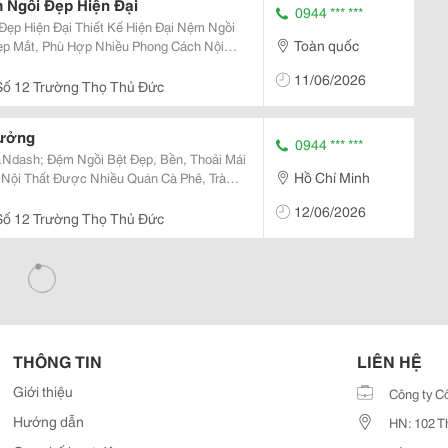
 Ngồi Đẹp Hiện Đại
0944 *** ***
ế Hiện Đại Nệm Ngồi
Toàn quốc
p Mắt, Phù Hợp Nhiều Phong Cách Nội
11/06/2026
ố 12 Trường Thọ Thủ Đức
Xưởng
0944 *** ***
Ndash; Đệm Ngồi Bệt Đẹp, Bền, Thoải Mái
Hồ Chí Minh
 Nội Thất Được Nhiều Quán Cà Phê, Trà
ựa Chọn. Thiết Kế Ngồi Bệt Giúp Tối Ưu
12/06/2026
, Thoải...
ố 12 Trường Thọ Thủ Đức
THÔNG TIN
LIÊN HỆ
Giới thiệu
Công ty C
Hướng dẫn
HN: 102 T