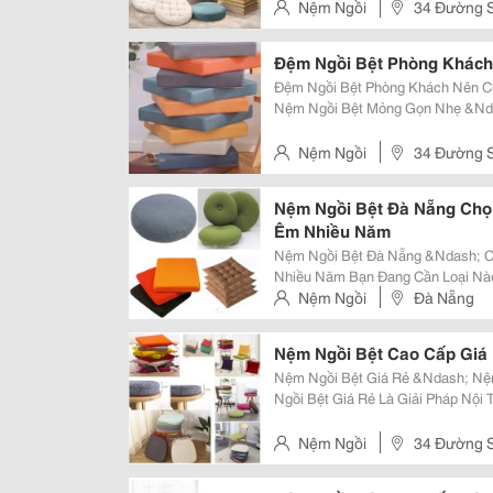
Quan Trọng. Hiện Nay Khách Hàng.
Nệm Ngồi
34 Đường S
Đệm Ngồi Bệt Phòng Khách
Đệm Ngồi Bệt Phòng Khách Nên C
Nệm Ngồi Bệt Mỏng Gọn Nhẹ &Ndash; Hiện Đại Phù Hợp Phòng Khách Nhỏ
Nệm Ngồi Bệt Mỏng Giúp Tiết Kiệ
Cho Phòng Khách. Đây Là Lựa...
Nệm Ngồi
34 Đường S
Nệm Ngồi Bệt Đà Nẵng Chọn
Êm Nhiều Năm
Nệm Ngồi Bệt Đà Nẵng &Ndash; Ch
Nhiều Năm Bạn Đang Cần Loại Nào? Chọn Theo Nhu Cầu Thực Tế Ngồi
&Ndash; Nằm &Ndash; Decor Tại Đà Nẵng, Nệm Ngồi Bệt Có Nhiều Loại:
Nệm Ngồi
Đà Nẵng
Nệm Ngồi Trà Sữa, Nệm Sofa Bệt,
Nệm Ngồi Bệt Cao Cấp Giá
Nệm Ngồi Bệt Giá Rẻ &Ndash; Nệm
Ngồi Bệt Giá Rẻ Là Giải Pháp Nội
Homestay, Văn Phòng Và Khu Thư
Tiện Lợi Và Chi Phí Hợp Lý. Mua Tr
Nệm Ngồi
34 Đường S