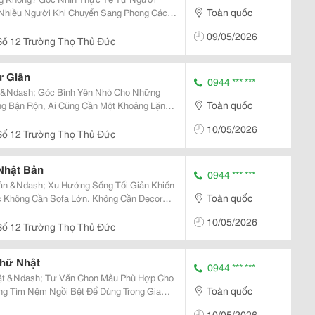
Toàn quốc
ột Câu Hỏi: Ngồi Bệt Nhiều Có Ảnh Hưởng
09/05/2026
c,...
ố 12 Trường Thọ Thủ Đức
ư Giãn
0944 *** ***
 &Ndash; Góc Bình Yên Nhỏ Cho Những
Toàn quốc
h Và Nạp Lại Năng Lượng. Một Chiếc Đệm
10/05/2026
 Chỉ...
ố 12 Trường Thọ Thủ Đức
Nhật Bản
0944 *** ***
ản &Ndash; Xu Hướng Sống Tối Giản Khiến
Toàn quốc
or
Bệt Phong Cách Nhật Bản Cũng Đủ Biến Một
10/05/2026
c...
ố 12 Trường Thọ Thủ Đức
Chữ Nhật
0944 *** ***
ật &Ndash; Tư Vấn Chọn Mẫu Phù Hợp Cho
Toàn quốc
estay Thì Việc Chọn Đúng Kiểu Dáng Là Rất
10/05/2026