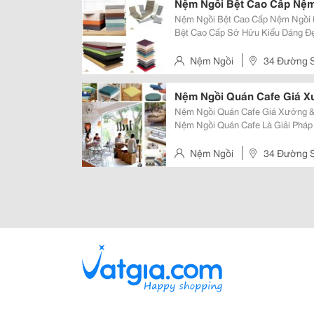
Nệm Ngồi Bệt Cao Cấp Nệm
Nệm Ngồi Bệt Cao Cấp Nệm Ngồi Đẹp Hiện Đại Thiết K
Bệt Cao Cấp Sở Hữu Kiểu Dáng Đẹ
Thất Và Không Gian Thư Giãn. Chất Liệu Cao Cấp Ruột Mousse Đàn Hồi Tốt
Kết Hợp Vỏ Bọc Bền Đẹp,...
Nệm Ngồi
34 Đường S
Nệm Ngồi Quán Cafe Giá 
Nệm Ngồi Quán Cafe Giá Xưởng &
Nệm Ngồi Quán Cafe Là Giải Pháp
Sữa, Homestay Và Khu Thư Giãn L
Diện Tích, Tạo Không Gian Gần Gũi
Nệm Ngồi
34 Đường S