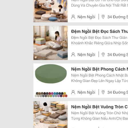
Dùng Và Chuyên Gia Nội Thất Rất Nhiều Người Khi Chuyển Sang Phong Cách
Sống Tối Giản Thường Đặt Cùng M
Cột Sống Không? Hay Nói Cách Khá
Nệm Ngồi
34 Đường S
Đệm Ngồi Bệt Đọc Sách Th
Đệm Ngồi Bệt Đọc Sách Thư Giãn
Khoảnh Khắc Riêng Giữa Nhịp Sống Bận Rộn, Ai Cũng Cần Một Khoảng Lặng
Để Nghỉ Ngơi, Đọc Vài Trang Sác
Ngồi Bệt Đọc Sách Thư Giãn Không
Nệm Ngồi
34 Đường S
Nệm Ngồi Bệt Phong Cách 
Nệm Ngồi Bệt Phong Cách Nhật B
Không Gian Đẹp Lên Ngay Lập Tức Không Cần Sofa Lớn. Không Cần Dec
Cầu Kỳ. Chỉ Vài Chiếc Nệm Ngồi 
Căn Phòng Bình Thường Thành Gó
Nệm Ngồi
34 Đường S
Nệm Ngồi Bệt Vuông Tròn 
Nệm Ngồi Bệt Vuông Tròn Chữ Nh
Từng Không Gian Nếu Anh/Chị Đang Tìm Nệm Ngồi Bệt Để Dùng Trong Gia
Đình, Quán Cafe, Trà Sữa Hay Hom