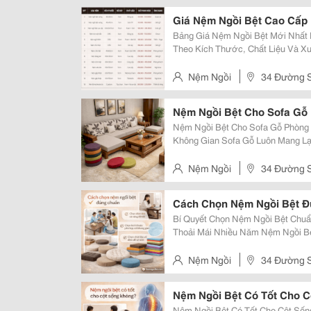
Giá Nệm Ngồi Bệt Cao Cấp
Bảng Giá Nệm Ngồi Bệt Mới Nhất Hiện Nay 2026 Cập 
Theo Kích Thước, Chất Liệu Và Xu Hướng
Kích Thước Độ Dày Chất Liệu Giá Tham Khảo Ứng Dụng 1 Nệm Ngồi Bệt
Vuông ...
Nệm Ngồi
34 Đường S
Nệm Ngồi Bệt Cho Sofa Gỗ
Nệm Ngồi Bệt Cho Sofa Gỗ Phòng
Không Gian Sofa Gỗ Luôn Mang Lại Cảm Giác Chắc Chắn Và Sang Trọng Cho
Phòng Khách. Tuy Nhiên, Nếu Chỉ
Trải Nghiệm Ngồi Thường Khá Cứn
Nệm Ngồi
34 Đường S
Cách Chọn Nệm Ngồi Bệt 
Bí Quyết Chọn Nệm Ngồi Bệt Chu
Thoải Mái Nhiều Năm Nệm Ngồi Bệt Ngày Càng Xuất Hiện Nhiều Trong Nhà Ở
Hiện Đại, Quán Café, Homestay Ha
Không Phải Ai Cũng Biết Cách Chọn
Nệm Ngồi
34 Đường S
Nệm Ngồi Bệt Có Tốt Cho 
Nệm Ngồi Bệt Có Tốt Cho Cột Số