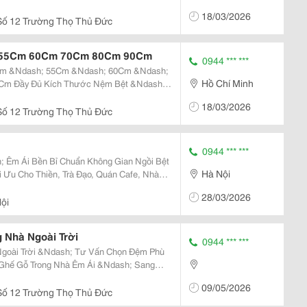
18/03/2026
Ưu...
ố 12 Trường Thọ Thủ Đức
 55Cm 60Cm 70Cm 80Cm 90Cm
0944 *** ***
Cm &Ndash; 55Cm &Ndash; 60Cm &Ndash;
Hồ Chí Minh
Ndash;
 Các Dòng Nệm Đệm Ngồi
18/03/2026
hiều Kích Thước...
ố 12 Trường Thọ Thủ Đức
0944 *** ***
 Êm Ái Bền Bỉ Chuẩn Không Gian Ngồi Bệt
Hà Nội
i Ưu Cho Thiền, Trà Đạo, Quán Cafe, Nhà
40 Đàn Hồi Cao + Vải Da Cao Cấp Giúp Êm
28/03/2026
ệ...
ội
 Nhà Ngoài Trời
0944 *** ***
Ngoài Trời &Ndash; Tư Vấn Chọn Đệm Phù
09/05/2026
òa...
ố 12 Trường Thọ Thủ Đức