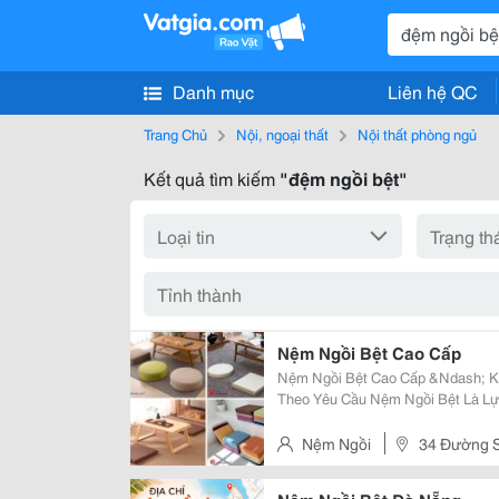
Danh mục
Liên hệ QC
Trang Chủ
Nội, ngoại thất
Nội thất phòng ngủ
Kết quả tìm kiếm
"đệm ngồi bệt"
Nệm Ngồi Bệt Cao Cấp
Nệm Ngồi Bệt Cao Cấp &Ndash; K
Theo Yêu Cầu Nệm Ngồi Bệt Là Lựa Chọn Lý Tưởng Cho Xu Hướng Ngồi Sàn
Hiện Đại , Giúp Giảm Áp Lực Môn
Khi Sử Dụng Lâu. Sản Phẩm Phù H
Nệm Ngồi
34 Đường S