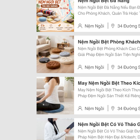
Nệm Ngồi Bệt Đà Nẵng
Nệm Ngồi Bệt Đà Nẵng Nếu Bạn Đang Tìm Nệm Ngồi Bệt Đà Nẵng Để Dùng
Cho Phòng Khách, Quán Trà Hoặc 
Tại Nệm Ghế Ngồi Lót Ghế Gỗ Tạ
Chọn. Nệm Lót Ngồi Dưới Sàn Ti
Nệm Ngồi
34 Đường S
Nệm Ngồi Bệt Phòng Khách
Nệm Ngồi Bệt Phòng Khách Cao C
Giải Pháp Đệm Ngồi Sàn Tiện Ngh
&Ndash; Chuẩn Phong Cách Tối Giản Trong Xu Hướng Nội Thất Hiện Đạ
Ngồi Bệt Phòng Khách Đang Trở Th
Nệm Ngồi
34 Đường S
May Nệm Ngồi Bệt Theo Kí
May Nệm Ngồi Bệt Theo Kích Thước
Pháp Đệm Ngồi Sàn Thiết Kế Riên
Nâng Tầm Nội Thất Dịch Vụ May Nệm Ngồi Bệt Theo Kích Thước Đang Trở
Thành Xu Hướng Trong Thiết Kế Nộ
Nệm Ngồi
34 Đường S
Nệm Ngồi Bệt Có Vỏ Tháo 
Nệm Ngồi Bệt Có Vỏ Tháo Giặt Đượ
Pháp Nệm Bệt Hiện Đại &Ndash; 