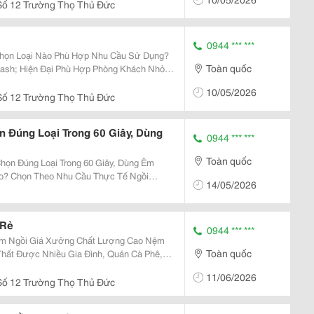
..
ố 12 Trường Thọ Thủ Đức
0944 *** ***
họn Loại Nào Phù Hợp Nhu Cầu Sử Dụng?
Toàn quốc
m Diện Tích Và Tạo Cảm Giác Thông Thoáng
10/05/2026
ố 12 Trường Thọ Thủ Đức
 Đúng Loại Trong 60 Giây, Dùng
0944 *** ***
Toàn quốc
ọn Đúng Loại Trong 60 Giây, Dùng Êm
14/05/2026
 Nệm...
 Rẻ
0944 *** ***
 Ngồi Giá Xưởng Chất Lượng Cao Nệm
Toàn quốc
 Thất Được Nhiều Gia Đình, Quán Cà Phê,
 Giãn Lựa Chọn Nhờ Thiết Kế Gọn Gàng,
11/06/2026
ực Tiếp...
ố 12 Trường Thọ Thủ Đức