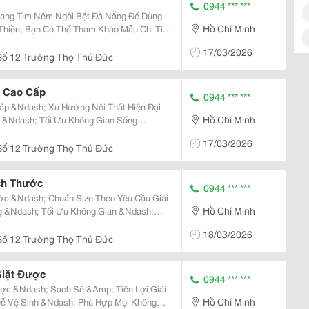
0944 *** ***
Hồ Chí Minh
Thiền, Bạn Có Thể Tham Khảo Mẫu Chi Tiết
i Đà Nẵng Được Nhiều Khách Hàng Lựa
17/03/2026
ện Lợi Cho...
ố 12 Trường Thọ Thủ Đức
 Cao Cấp
0944 *** ***
ấp &Ndash; Xu Hướng Nội Thất Hiện Đại
Hồ Chí Minh
i &Ndash; Tối Ưu Không Gian Sống
i, Nệm
17/03/2026
ành Lựa...
ố 12 Trường Thọ Thủ Đức
ch Thước
0944 *** ***
 &Ndash; Chuẩn Size Theo Yêu Cầu Giải
Hồ Chí Minh
g &Ndash; Tối Ưu Không Gian &Ndash;
18/03/2026
i Thất...
ố 12 Trường Thọ Thủ Đức
Giặt Được
0944 *** ***
c &Ndash; Sạch Sẽ &Amp; Tiện Lợi Giải
Hồ Chí Minh
Dễ Vệ Sinh &Ndash; Phù Hợp Mọi Không