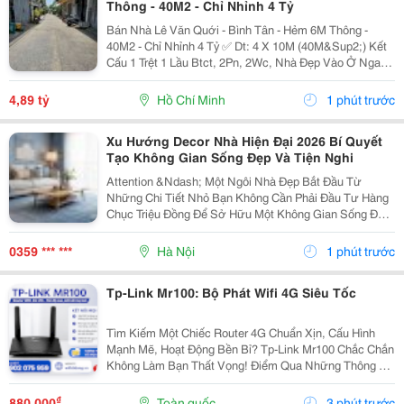
Thông - 40M2 - Chỉ Nhỉnh 4 Tỷ
Bán Nhà Lê Văn Quới - Bình Tân - Hẻm 6M Thông -
40M2 - Chỉ Nhỉnh 4 Tỷ ✅ Dt: 4 X 10M (40M&Sup2;) Kết
Cấu 1 Trệt 1 Lầu Btct, 2Pn, 2Wc, Nhà Đẹp Vào Ở Ngay.
Hẻm Xe Tải 6M Thông, Chỉ 1 Xẹt, Sát Mặt Tiền. Vị Trí
Đẹp, Kết Nối Thoại Ngọc Hầu - Phan...
4,89 tỷ
Hồ Chí Minh
1 phút trước
Xu Hướng Decor Nhà Hiện Đại 2026 Bí Quyết
Tạo Không Gian Sống Đẹp Và Tiện Nghi
Attention &Ndash; Một Ngôi Nhà Đẹp Bắt Đầu Từ
Những Chi Tiết Nhỏ Bạn Không Cần Phải Đầu Tư Hàng
Chục Triệu Đồng Để Sở Hữu Một Không Gian Sống Đẹp.
Chỉ Với Vài Món Đồ Decor Phù Hợp Như Ghế Lười, Đèn
Trang Trí, Thảm Trải Sàn Hay Tranh Treo Tường, Căn...
0359 *** ***
Hà Nội
1 phút trước
Tp-Link Mr100: Bộ Phát Wifi 4G Siêu Tốc
Tìm Kiếm Một Chiếc Router 4G Chuẩn Xịn, Cấu Hình
Mạnh Mẽ, Hoạt Động Bền Bỉ? Tp-Link Mr100 Chắc Chắn
Không Làm Bạn Thất Vọng! Điểm Qua Những Thông Số
Đáng Tiền Của Em Nó: Chuẩn Mạng: 4G Lte Tốc Độ Tải
Xuống 150Mbps, Tải Lên 50Mbps. Tốc Độ Wifi:...
₫
880.000
Toàn quốc
3 phút trước