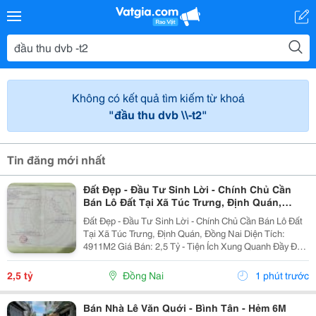
Không có kết quả tìm kiếm từ khoá
"đầu thu dvb \\-t2"
Tin đăng mới nhất
Đất Đẹp - Đầu Tư Sinh Lời - Chính Chủ Cần
Bán Lô Đất Tại Xã Túc Trưng, Định Quán,
Đồng Nai
Đất Đẹp - Đầu Tư Sinh Lời - Chính Chủ Cần Bán Lô Đất
Tại Xã Túc Trưng, Định Quán, Đồng Nai Diện Tích:
4911M2 Giá Bán: 2,5 Tỷ - Tiện Ích Xung Quanh Đầy Đủ
Gần Chợ, Trường Học,.. - Khu Vực Dân Cư Thân Thiện
An Ninh Tốt - Giao Thông Thuận Tiện Đi...
2,5 tỷ
Đồng Nai
1 phút trước
Bán Nhà Lê Văn Quới - Bình Tân - Hẻm 6M