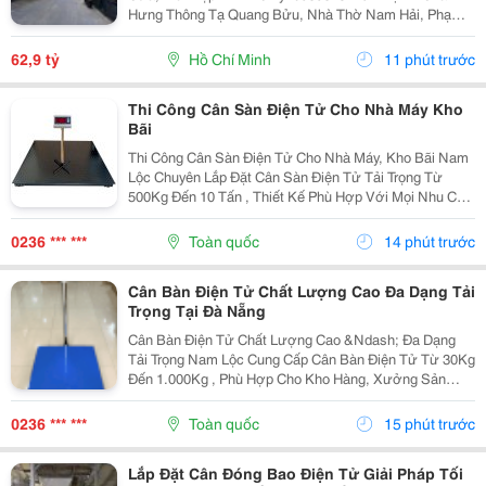
Hưng Thông Tạ Quang Bửu, Nhà Thờ Nam Hải, Phạm
Hùng, Cao Lổ, Thanh Loan... Sát Cầu Nguyễn Tri
Phương Qua Q.5, Q.1 + Tiện Ích: Chợ, Trường Học
62,9 tỷ
Hồ Chí Minh
11 phút trước
Các...
Thi Công Cân Sàn Điện Tử Cho Nhà Máy Kho
Bãi
Thi Công Cân Sàn Điện Tử Cho Nhà Máy, Kho Bãi Nam
Lộc Chuyên Lắp Đặt Cân Sàn Điện Tử Tải Trọng Từ
500Kg Đến 10 Tấn , Thiết Kế Phù Hợp Với Mọi Nhu Cầu
Sử Dụng Trong Sản Xuất Và Logistics. Cam Kết Khung
Cân Chắc Chắn. Loadcell Chính Hãng. ...
0236 *** ***
Toàn quốc
14 phút trước
Cân Bàn Điện Tử Chất Lượng Cao Đa Dạng Tải
Trọng Tại Đà Nẵng
Cân Bàn Điện Tử Chất Lượng Cao &Ndash; Đa Dạng
Tải Trọng Nam Lộc Cung Cấp Cân Bàn Điện Tử Từ 30Kg
Đến 1.000Kg , Phù Hợp Cho Kho Hàng, Xưởng Sản
Xuất, Siêu Thị, Cửa Hàng Và Doanh Nghiệp. Ưu Điểm
Nổi Bật ✔️ Kết Quả Cân Nhanh Và Chính Xác. ✔️ Mặt...
0236 *** ***
Toàn quốc
15 phút trước
Lắp Đặt Cân Đóng Bao Điện Tử Giải Pháp Tối