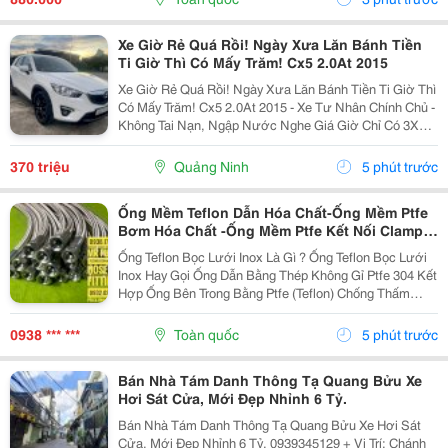
Xe Giờ Rẻ Quá Rồi! Ngày Xưa Lăn Bánh Tiền
Ti Giờ Thì Có Mấy Trăm! Cx5 2.0At 2015
Xe Giờ Rẻ Quá Rồi! Ngày Xưa Lăn Bánh Tiền Ti Giờ Thì
Có Mấy Trăm! Cx5 2.0At 2015 - Xe Tư Nhân Chính Chủ -
Không Tai Nạn, Ngập Nước Nghe Giá Giờ Chỉ Có 3Xx
Cụ Nào Ưng Alo Em! Liên Hệ: 0974078288 Xem Xe Tại:
Phú Diễn - Hà Nội
370 triệu
Quảng Ninh
5 phút trước
Ống Mềm Teflon Dẫn Hóa Chất-Ống Mềm Ptfe
Bơm Hóa Chất -Ống Mềm Ptfe Kết Nối Clamp-
Ống Mềm Ptfe Kết Nối Mặt Bích-Ống Mềm Ptfe
Ống Teflon Bọc Lưới Inox Là Gì ? Ống Teflon Bọc Lưới
Kết Nối Ren Côn Lõm-Ống Mềm Ptfe Kết Nối
Inox Hay Gọi Ống Dẫn Bằng Thép Không Gỉ Ptfe 304 Kết
Rắc Co Vi Sinh-Ống Mềm Ptfe Kết Nối Ren
Hợp Ống Bên Trong Bằng Ptfe (Teflon) Chống Thấm
Ngoài
Chất Lỏng Với Lớp Vỏ Ngoài Bện Bằng Thép Không Gỉ
304 Để Tăng Cường Khả Năng Chịu Áp Lực Và...
0938 *** ***
Toàn quốc
5 phút trước
Bán Nhà Tám Danh Thông Tạ Quang Bửu Xe
Hơi Sát Cửa, Mới Đẹp Nhỉnh 6 Tỷ.
Bán Nhà Tám Danh Thông Tạ Quang Bửu Xe Hơi Sát
Cửa, Mới Đẹp Nhỉnh 6 Tỷ. 0939345129 + Vị Trí: Chánh