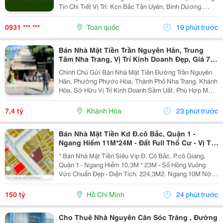
Tin Chi Tiết Vị Trí: Kcn Bắc Tân Uyên, Bình Dương.
Tổng Diện Tích Khuôn Viên: 15.000M&Sup2; Diện Tích
Sử Dụng Tổng Diện Tích Xây Dựng: 9.200M&Sup2;...
0931 *** ***
Toàn quốc
19 phút trước
Bán Nhà Mặt Tiền Trần Nguyên Hãn, Trung
Tâm Nha Trang, Vị Trí Kinh Doanh Đẹp, Giá 7,4
Tỷ
Chính Chủ Gửi Bán Nhà Mặt Tiền Đường Trần Nguyên
Hãn, Phường Phước Hòa, Thành Phố Nha Trang, Khánh
Hòa, Sở Hữu Vị Trí Kinh Doanh Sầm Uất, Phù Hợp Mở
Cửa Hàng, Văn Phòng, Showroom Hoặc Đầu Tư Cho
Thuê Lâu Dài. Thông Tin Chi Tiết. - Địa Chỉ: Số...
7,4 tỷ
Khánh Hòa
23 phút trước
Bán Nhà Mặt Tiền Kd Đ.cô Bắc, Quận 1 -
Ngang Hiếm 11M*24M - Đất Full Thổ Cư - Vị Trí
Phù Hợp Xây Cao Ốc Văn Phòng, Khách Sạn,
* Bán Nhà Mặt Tiền Siêu Vip Đ. Cô Bắc, P.cô Giang,
Kinh Doanh
Quận 1 - Ngang Hiếm 10,3M * 23M - Sổ Hồng Vuông
Vức Chuẩn Đẹp - Diện Tích: 224,3M2. Ngang 10M Nở
Hậu 10,3M * 23,7M. Đất Nở Hậu Phong Thuỷ Tốt Cho
Gia Chủ Trong Kinh Doanh. - Hiện Trạng: C4. - Phù...
150 tỷ
Hồ Chí Minh
24 phút trước
Cho Thuê Nhà Nguyên Căn Sóc Trăng , Đường