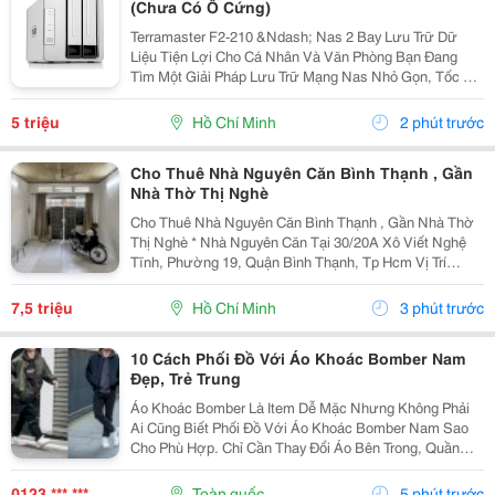
(Chưa Có Ổ Cứng)
Terramaster F2-210 &Ndash; Nas 2 Bay Lưu Trữ Dữ
Liệu Tiện Lợi Cho Cá Nhân Và Văn Phòng Bạn Đang
Tìm Một Giải Pháp Lưu Trữ Mạng Nas Nhỏ Gọn, Tốc Độ
Ổn Định Và Hỗ Trợ Nhiều Tính Năng Sao Lưu?
Terramaster F2-210 Là Lựa Chọn Phù Hợp Cho Cá
5 triệu
Hồ Chí Minh
2 phút trước
Nhân, Gia...
Cho Thuê Nhà Nguyên Căn Bình Thạnh , Gần
Nhà Thờ Thị Nghè
Cho Thuê Nhà Nguyên Căn Bình Thạnh , Gần Nhà Thờ
Thị Nghè * Nhà Nguyên Căn Tại 30/20A Xô Viết Nghệ
Tĩnh, Phường 19, Quận Bình Thạnh, Tp Hcm Vị Trí
Thuận Tiện, Khu Dân Cư Hiện Hữu, Di Chuyển Nhanh
Sang Trung Tâm. * Diện Tích 57M&Sup2; ( Ngang 4M,...
7,5 triệu
Hồ Chí Minh
3 phút trước
10 Cách Phối Đồ Với Áo Khoác Bomber Nam
Đẹp, Trẻ Trung
Áo Khoác Bomber Là Item Dễ Mặc Nhưng Không Phải
Ai Cũng Biết Phối Đồ Với Áo Khoác Bomber Nam Sao
Cho Phù Hợp. Chỉ Cần Thay Đổi Áo Bên Trong, Quần
Hoặc Giày, Bạn Đã Có Thể Tạo Nên Nhiều Outfit Khác
Nhau Để Đi Làm, Dạo Phố Hay Gặp Gỡ Bạn Bè. Trong...
0123 *** ***
Toàn quốc
5 phút trước