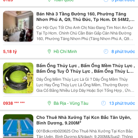
Bán Nhà 3 Tầng Đường 160, Phường Tăng
Nhơn Phú A, Q9, Thủ Đức, Tp Hcm. Dt 54M2,
Sổ Hồng Riêng. Giá 5,18 Tỷ
Cơ Hội Cực Tốt Cho Anh Chị Nào Đang Tìm Nơi An Cư
Tại Tp Hcm. Chính Chủ Cần Bán Gấp Căn Nhà Đường
160, Phường Tăng Nhơn Phú (Tăng Nhơn Phú A, Q9
Cũ). Vị Trí Nhà Nằm Trong Khu Dân Cư Ổn Định, Giao
Thông Thuận Tiện Chỉ Vài Bước Là Ra Lã Xuân Oai,
5,18 tỷ
Hồ Chí Minh
8 phút trước
Lê...
Bấm Ống Thủy Lực , Bấm Ống Mềm Thủy Lực ,
Bấm Ống Tuy Ô Thủy Lực , Bấm Ống Thủy Lực
Bọc Lưới , Bấm Ống Thủy Lực Koman , Bấm
Dây Ống Mềm Thủy Lực Là Gì ? Dây Ống Mềm Thủy
Ống Thủy Lực Italy , Bấm Ống Thủy Lực 1Sn ,
Lực Hay Ống Thủy Lực Là Ống Mềm, Thường Được
Bấm Ống Thủy Lực 2Sn , Bấm Ống Thủy Lực
Gia Cố Bằng Nhiều Lớp Dây Hoặc Sợi Tổng Hợp , Ứng
4Sn
Dụng Để Vận Chuyển Chất Lỏng Thủy Lực Trong Hệ
Thống Thủy Lực. Những Ống Này Rất Cần Thiết Để
0938 *** ***
Bà Rịa - Vũng Tàu
13 phút trước
Truyền Lực...
Cho Thuê Nhà Xưởng Tại Kcn Bắc Tân Uyên,
Bình Dương, 9.200M²
001Bdkcntb020625 Cho Thuê Nhà Xưởng Tại Kcn Bắc
Tân Uyên, Bình Dương &Ndash; 9.200M&Sup2; Thông