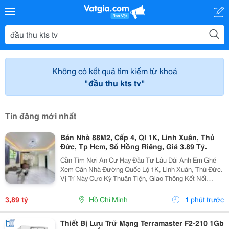
Không có kết quả tìm kiếm từ khoá
"đầu thu kts tv"
Tin đăng mới nhất
Bán Nhà 88M2, Cấp 4, Ql 1K, Linh Xuân, Thủ
Đức, Tp Hcm, Sổ Hồng Riêng, Giá 3.89 Tỷ.
Cần Tìm Nơi An Cư Hay Đầu Tư Lâu Dài Anh Em Ghé
Xem Căn Nhà Đường Quốc Lộ 1K, Linh Xuân, Thủ Đức.
Vị Trí Này Cực Kỳ Thuận Tiện, Giao Thông Kết Nối
Nhanh Chóng, Cực Kỳ Phù Hợp Cho Khách Mua Để Giữ
Tài Sản Hoặc Cho Thuê Đều Rất Ổn Định. Thông Tin...
3,89 tỷ
Hồ Chí Minh
1 phút trước
Thiết Bị Lưu Trữ Mạng Terramaster F2-210 1Gb