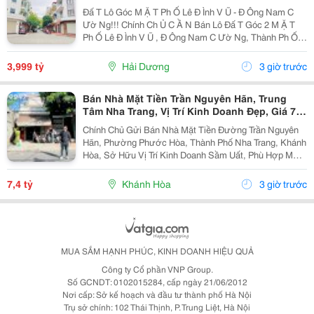
3.X Tỷ
Đấ T Lô Góc M Ặ T Ph Ố Lê Đ Ình V Ũ - Đ Ông Nam C
Ườ Ng!!! Chính Ch Ủ C Ầ N Bán Lô Đấ T Góc 2 M Ặ T
Ph Ố Lê Đ Ình V Ũ , Đ Ông Nam C Ườ Ng, Thành Ph Ố H
Ả I D Ươ Ng - Di Ệ N Tích 57.25M2, H Ướ Ng Tây, Tây B
Ắ C - M Ặ T Ti Ề N C Ự C R Ộ Ng -...
3,999 tỷ
Hải Dương
3 giờ trước
Bán Nhà Mặt Tiền Trần Nguyên Hãn, Trung
Tâm Nha Trang, Vị Trí Kinh Doanh Đẹp, Giá 7,4
Tỷ
Chính Chủ Gửi Bán Nhà Mặt Tiền Đường Trần Nguyên
Hãn, Phường Phước Hòa, Thành Phố Nha Trang, Khánh
Hòa, Sở Hữu Vị Trí Kinh Doanh Sầm Uất, Phù Hợp Mở
Cửa Hàng, Văn Phòng, Showroom Hoặc Đầu Tư Cho
Thuê Lâu Dài. Thông Tin Chi Tiết. - Địa Chỉ: Số...
7,4 tỷ
Khánh Hòa
3 giờ trước
MUA SẮM HẠNH PHÚC, KINH DOANH HIỆU QUẢ
Công ty Cổ phần VNP Group.
Số GCNDT: 0102015284, cấp ngày 21/06/2012
Nơi cấp: Sở kế hoạch và đầu tư thành phố Hà Nội
Trụ sở chính: 102 Thái Thịnh, P. Trung Liệt, Hà Nội