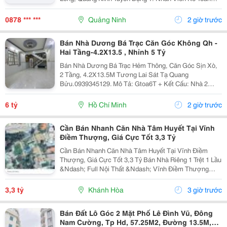
Thuế : 05 Mô Tả Công Việc: &Bull; Thực Hiện Các Công
Việc Liên Quan Đến Kế Toán Thuế...
0878 *** ***
Quảng Ninh
2 giờ trước
Bán Nhà Dương Bá Trạc Căn Góc Không Qh -
Hai Tầng-4.2X13.5 , Nhỉnh 5 Tỷ
Bán Nhà Dương Bá Trạc Hẻm Thông, Căn Góc Sịn Xò,
2 Tầng, 4.2X13.5M Tương Lai Sát Tạ Quang
Bửu.0939345129. Mô Tả: Gtoa6T + Kết Cấu: Nhà 2
Tầng Btct Kiên Cố, 2 Phòng. + Vị Trí: Ngay Dương Bá
Trạc Thông Tạ Quang Bửu, Âu Dương Lân, Nguyễn Thị
6 tỷ
Hồ Chí Minh
2 giờ trước
Tần, Dạ...
Cần Bán Nhanh Căn Nhà Tâm Huyết Tại Vĩnh
Điềm Thượng, Giá Cực Tốt 3,3 Tỷ
Cần Bán Nhanh Căn Nhà Tâm Huyết Tại Vĩnh Điềm
Thượng, Giá Cực Tốt 3,3 Tỷ Bán Nhà Riêng 1 Trệt 1 Lầu
&Ndash; Full Nội Thất &Ndash; Vĩnh Điềm Thượng
&Ndash; Gần 23/10 Vị Trí: Thôn Vĩnh Điềm Thượng,
Cách Đường 23/10 Chỉ 50M Hẻm Thông Thoáng, Kết...
3,3 tỷ
Khánh Hòa
3 giờ trước
Bán Đất Lô Góc 2 Mặt Phố Lê Đình Vũ, Đông
Nam Cường, Tp Hd, 57.25M2, Đường 13.5M,