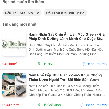
Bạn có muốn tìm thêm
Đầu Thu Kts Dvb- T2
Đầu Thu Kts Dvb T2 Hd
Tin đăng mới nhất
Hạnh Nhân Sấy Chín Ăn Liền Mộc Green - Giải
Pháp Dinh Dưỡng Lành Mạnh Cho Cuộc Sống
Hiện Đại
Hạnh Nhân Sấy Chín Ăn Liền Mộc Green - Giải Pháp
Dinh Dưỡng Lành Mạnh Cho Cuộc Sống Hiện Đại Nếu
Bạn Đang Tìm Kiếm Một Giải Pháp Bổ Sung Dinh
Dưỡng Vừa Thơm Ngon, Vừa Tiện Lợi Để Bắt Đầu
Ngày Mới Hoặc Nạp Năng Lượng Sau Giờ Làm Việc,
₫
246.000
Hà Nội
3 phút trước
Thì Hạnh Nhân...
Nệm Ghế Xếp Thư Giãn 2-3-4-5 Khúc Chống
Thấm Nước Ngoài Trời Bãi Biển Sân Vườn
Nệm Ghế Xếp Thư Giãn 2-3-4-5 Khúc Chống Thấm
Nước &Ndash; Ngoài Trời, Bãi Biển, Sân Vườn Nệm
Ghế Xếp Thư Giãn 2-3-4-5 Khúc Chống Thấm Nước Có
Nhiều Mẫu, Kích Thước, Màu Sắc Và Chất Liệu Phù
Hợp Nhu Cầu Lựa Chọn. Sản Phẩm Hoàn Thiện Tỉ Mỉ,
0944 *** ***
Hồ Chí Minh
23 phút trước
Bền Đẹp,...