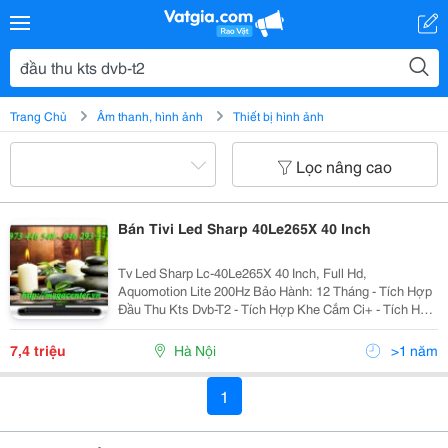
Trang Chủ
Âm thanh, hình ảnh
Thiết bị hình ảnh
Lọc nâng cao
Bán Tivi Led Sharp 40Le265X 40 Inch
Tv Led Sharp Lc-40Le265X 40 Inch, Full Hd,
Aquomotion Lite 200Hz Bảo Hành: 12 Tháng - Tích Hợp
Đầu Thu Kts Dvb-T2 - Tích Hợp Khe Cắm Ci+ - Tích Hợp
Chức Năng Giảm Nhiễu Analogue Và Tăng Cường Tín
Hiệu Ăng-Ten - Độ Phân Giải
7,4 triệu
Hà Nội
>1 năm
1