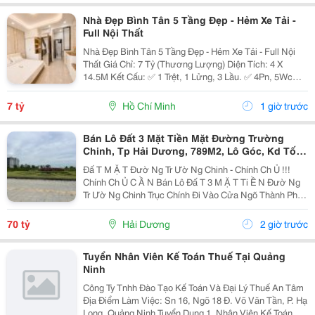
Nhà Đẹp Bình Tân 5 Tầng Đẹp - Hẻm Xe Tải -
Full Nội Thất
Nhà Đẹp Bình Tân 5 Tầng Đẹp - Hẻm Xe Tải - Full Nội
Thất Giá Chỉ: 7 Tỷ (Thương Lượng) Diện Tích: 4 X
14.5M Kết Cấu: ✅ 1 Trệt, 1 Lửng, 3 Lầu. ✅ 4Pn, 5Wc
(Có Thể Bố Trí 6Pn). ✅ Phòng Thờ, Phòng Giặt, Sân
Thượng. Hẻm Xe Tải, Gần Mặt Tiền, Thuận...
7 tỷ
Hồ Chí Minh
1 giờ trước
Bán Lô Đất 3 Mặt Tiền Mặt Đường Trường
Chinh, Tp Hải Dương, 789M2, Lô Góc, Kd Tốt,
Vị Trí Đẹp
Đấ T M Ặ T Đườ Ng Tr Ườ Ng Chinh - Chính Ch Ủ !!!
Chính Ch Ủ C Ầ N Bán Lô Đấ T 3 M Ặ T Ti Ề N Đườ Ng
Tr Ườ Ng Chinh Trục Chính Đi Vào Cửa Ngõ Thành Ph Ố
H Ả I D Ươ Ng - Di Ệ N Tích 789M2, Lô Góc 3 M Ặ T Ti Ề
N - H Ướ Ng Tây, Nam, B Ắ C - V Ị...
70 tỷ
Hải Dương
2 giờ trước
Tuyển Nhân Viên Kế Toán Thuế Tại Quảng
Ninh
Công Ty Tnhh Đào Tạo Kế Toán Và Đại Lý Thuế An Tâm
Địa Điểm Làm Việc: Sn 16, Ngõ 18 Đ. Võ Văn Tần, P. Hạ
Long, Quảng Ninh Tuyển Dụng 1. Nhân Viên Kế Toán