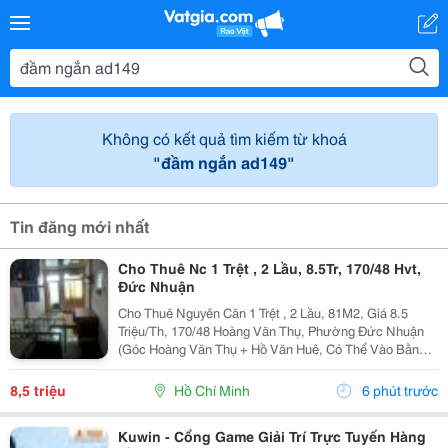
Không có kết quả tìm kiếm từ khoá
"đầm ngắn ad149"
Tin đăng mới nhất
Cho Thuê Nc 1 Trệt , 2 Lầu, 8.5Tr, 170/48 Hvt,
Đức Nhuận
Cho Thuê Nguyên Căn 1 Trệt , 2 Lầu, 81M2, Giá 8.5
Triệu/Th, 170/48 Hoàng Văn Thụ, Phường Đức Nhuận
(Góc Hoàng Văn Thụ + Hồ Văn Huê, Có Thể Vào Bằng
Hẽm 44 Hồ Văn Huê) Nội Thất Đầy Đủ: 2 Máy Lạnh, 2
Máy Nước Nóng, 1 Bồn Tắm, Điện Nước Chính. Gần...
8,5 triệu
Hồ Chí Minh
6 phút trước
Kuwin - Cổng Game Giải Trí Trực Tuyến Hàng