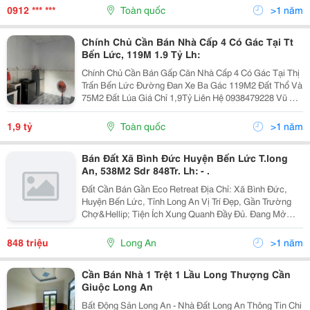
Hộp Carton, Hộp Offset, Giấy Tấm 3-5-7 Lớp, Giấy...
0912 *** ***
Toàn quốc
>1 năm
Chính Chủ Cần Bán Nhà Cấp 4 Có Gác Tại Tt
Bến Lức, 119M 1.9 Tỷ Lh:
Chính Chủ Cần Bán Gấp Căn Nhà Cấp 4 Có Gác Tại Thị
Trấn Bến Lức Đường Đan Xe Ba Gác 119M2 Đất Thổ Và
75M2 Đất Lúa Giá Chỉ 1,9Tỷ Liên Hệ 0938479228 Vũ Tín
Xem Nhà Nhận Kí Gửi Mua Bán Nhà Đất Long An
H&Rdquo;Ồ S&Rdquo;Ơ Pháp Lý Nhà Đất...
1,9 tỷ
Toàn quốc
>1 năm
Bán Đất Xã Bình Đức Huyện Bến Lức T.long
An, 538M2 Sdr 848Tr. Lh: - .
Đất Cần Bán Gần Eco Retreat Địa Chỉ: Xã Bình Đức,
Huyện Bến Lức, Tỉnh Long An Vị Trí Đẹp, Gần Trường
Chợ&Hellip; Tiện Ích Xung Quanh Đầy Đủ. Đang Mở
Đường , Gần Eco Retreat Diện Tích 538M2. Sổ Đỏ Sang
Tên Nhanh Gọn. Giá Bán 848...
848 triệu
Long An
>1 năm
Cần Bán Nhà 1 Trệt 1 Lầu Long Thượng Cần
Giuộc Long An
Bất Động Sản Long An - Nhà Đất Long An Thông Tin Chi