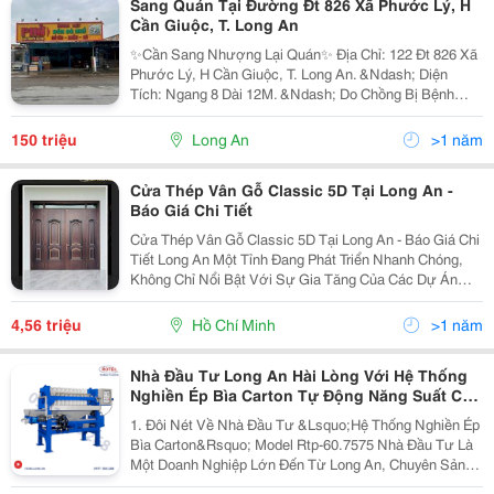
Sang Quán Tại Đường Đt 826 Xã Phước Lý, H
Cần Giuộc, T. Long An
✨Cần Sang Nhượng Lại Quán✨ Địa Chỉ: 122 Đt 826 Xã
Phước Lý, H Cần Giuộc, T. Long An. &Ndash; Diện
Tích: Ngang 8 Dài 12M. &Ndash; Do Chồng Bị Bệnh
Nên Mình Cần Sang Nhượng Lại Cho Bạn Nào Có Nhu
Cầu Và Đam Mê Kinh Doanh. &Ndash; Quán Vẫn Đang
150 triệu
Long An
>1 năm
Hoạt...
Cửa Thép Vân Gỗ Classic 5D Tại Long An -
Báo Giá Chi Tiết
Cửa Thép Vân Gỗ Classic 5D Tại Long An - Báo Giá Chi
Tiết Long An Một Tỉnh Đang Phát Triển Nhanh Chóng,
Không Chỉ Nổi Bật Với Sự Gia Tăng Của Các Dự Án
Xây Dựng Mà Còn Với Nhu Cầu Ngày Càng Cao Về Các
Sản Phẩm Nội Thất Chất Lượng. Cửa Thép Vân Gỗ...
4,56 triệu
Hồ Chí Minh
>1 năm
Nhà Đầu Tư Long An Hài Lòng Với Hệ Thống
Nghiền Ép Bìa Carton Tự Động Năng Suất Cao
Rotec Việt Nam
1. Đôi Nét Về Nhà Đầu Tư &Lsquo;Hệ Thống Nghiền Ép
Bìa Carton&Rsquo; Model Rtp-60.7575 Nhà Đầu Tư Là
Một Doanh Nghiệp Lớn Đến Từ Long An, Chuyên Sản
Xuất Và Cung Cấp Các Sản Phẩm Như: Thùng Carton,