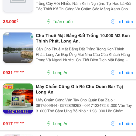
Trồng Cây Với Nhiều Năm Kinh Nghiệm. Tự Hào Là Đối
Tác Thiết Kế Thi Công Và Chăm Sóc Mảng Xanh Cho
Nhiều Nhãn Hàng Lớn Như Hệ Thống Phòng Tập Thể
Dục City Gym, Các Nhà Máy Khu Công Nghiệp Đồng
₫
35.000
Toàn quốc
>1 năm
Nai,...
Cho Thuê Mặt Bằng Đất Trống 10.000 M2 Kcn
Thịnh Phát, Long An.
Cần Cho Thuê Mặt Bằng Đất Trống Trong Kcn Thịnh
Phát, Long An Đáp Ứng Mọi Nhu Cầu Của Khách Hàng
Trong Và Ngoài Nước. Chi Tiết Diện Tích Mặt Bằng. -
Tổng Diện Tích Mặt Bằng: 10.000 M2 - Vị Trí: Tại Bến
Thủy, Kcn Thịnh Phát, Huyện Bến Lức, Tỉnh...
0931 *** ***
Long An
>1 năm
Máy Chấm Công Giá Rẻ Cho Quán Bar Tạị
Long An
Máy Chấm Công Vân Tay Cho Quán Bar Zalo :
0917509644 - 0972829293 - 0917123472 3 .000 Vân Tay,
3 .000 Thẻ Cảm Ứng Bộ Nhớ : 1 93 .000 Lần Chấm
Công Kết Nối Với Máy Tính Qua Tcp/Ip, Usb Thời Gian
Chấm Công ≪ 1 Giây Lấy Dữ Liệu Từ Xa (...
0917 *** ***
Long An
>1 năm