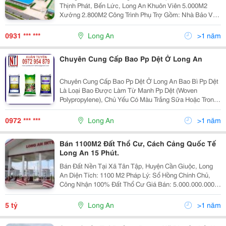
Thịnh Phát, Bến Lức, Long An Khuôn Viên 5.000M2
Xưởng 2.800M2 Công Trình Phụ Trợ Gồm: Nhà Bảo Vệ,
Nhà Vệ Sinh Nam Nữ, Sân Bãi Đường Đi. Xưởng Có Vị
Trí Nằm Giáp Ranh Với Thành Phố Hồ Chí Minh,...
0931 *** ***
Long An
>1 năm
Chuyên Cung Cấp Bao Pp Dệt Ở Long An
Chuyên Cung Cấp Bao Pp Dệt Ở Long An Bao Bì Pp Dệt
Là Loại Bao Được Làm Từ Manh Pp Dệt (Woven
Polypropylene), Chủ Yếu Có Màu Trắng Sữa Hoặc Trong,
Dùng Đựng Các Sản Phẩm Dạng Hạt, Bột, Viên Hoặc
Miểng Trong Ngành Công Nghiệp Thực Phẩm Và Hóa
0972 *** ***
Long An
>1 năm
Chất....
Bán 1100M2 Đất Thổ Cư, Cách Cảng Quốc Tế
Long An 15 Phút.
Bán Đất Nền Tại Xã Tân Tập, Huyện Cần Giuộc, Long
An Diện Tích: 1100 M2 Pháp Lý: Sổ Hồng Chính Chủ,
Công Nhận 100% Đất Thổ Cư Giá Bán: 5.000.000.000
Vnđ (Thương Lượng) ️ Hoa Hồng: 100Tr Cho Môi Giới
Mô Tả: Giao Thông Thuận Lợi, Gần Khu...
5 tỷ
Long An
>1 năm