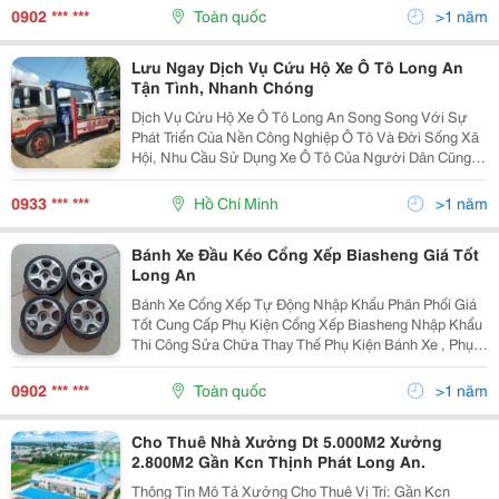
Có Bánh Xe Khi Sản Xuất Từ Nhựa Không Đạt Yêu Cầu.
0902 *** ***
Toàn quốc
>1 năm
Khi...
Lưu Ngay Dịch Vụ Cứu Hộ Xe Ô Tô Long An
Tận Tình, Nhanh Chóng
Dịch Vụ Cứu Hộ Xe Ô Tô Long An Song Song Với Sự
Phát Triển Của Nền Công Nghiệp Ô Tô Và Đời Sống Xã
Hội, Nhu Cầu Sử Dụng Xe Ô Tô Của Người Dân Cũng
Ngày Càng Tăng Nhanh. Việc Sử Dụng Ô Tô Tham Gia
Giao Thông Không Thể Tránh Khỏi Những Lúc Phát Sinh
0933 *** ***
Hồ Chí Minh
>1 năm
Bánh Xe Đầu Kéo Cổng Xếp Biasheng Giá Tốt
Long An
Bánh Xe Cổng Xếp Tự Động Nhập Khẩu Phân Phối Giá
Tốt Cung Cấp Phụ Kiện Cổng Xếp Biasheng Nhập Khẩu
Thi Công Sửa Chữa Thay Thế Phụ Kiện Bánh Xe , Phụ
Kiện Bo Mạch Cổng Xếp Tự Động Giá Tốt Liên Hệ Đt ☎️
☎️ 0902583949 Mr Sơn
0902 *** ***
Toàn quốc
>1 năm
Cho Thuê Nhà Xưởng Dt 5.000M2 Xưởng
2.800M2 Gần Kcn Thịnh Phát Long An.
Thông Tin Mô Tả Xưởng Cho Thuê Vị Trí: Gần Kcn