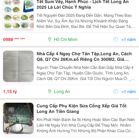
Tết Sum Vầy, Hạnh Phúc - Lịch Tết Long An
2025 Là Lời Chúc Ý Nghĩa
Tết Nguyên Đán 2025 Đang Đến Gần, Mang Theo Bao
Niềm Vui, Sự Ấm Áp Và Những Khoảnh Khắc Đáng
Nhớ Bên Gia Đình, Bạn Bè. Để Thể Hiện Sự Quan Tâm,
Trân Trọng Và Gửi Lời Chúc An Khang Thịnh Vượng Tới
Đối Tác, Khách Hàng, Hãy Chọn Lịch Tết Long An 2025
0988 *** ***
Hồ Chí Minh
>1 năm
-...
Nhà Cấp 4 Ngay Chợ Tân Tập,Long An, Cách
Q8, Q7 Chỉ 26Km.sổ Riêng Cn 300M2, Giá
1Ty150
Người Thân Chuyển Nhà Nên Cần Bán Gấp Nhà Cấp 4
Ngay Chợ Tân Tập, Huyện Cần Giuộc, Tỉnh Long An,
Cách Q8, Q7 Chỉ 26Km, Giá Tốt Cho Người Mua Ở: _Vị
Trí Nhà Ngay Chợ Tân Tập, Cách Hẻm Xe Hơi Chỉ 3 Căn
Nhà, Sát Cảng Quốc Tế Long An, Đi Lên Trung Tâm...
1,15 tỷ
Long An
>1 năm
Cung Cấp Phụ Kiện Sửa Cổng Xếp Giá Tốt
Long An Tiền Giang
Khi Phát Hiện Bánh Xe Bị Hỏng Hoặc Mòn Các Bạn Nên
Liên Hệ Ngay Với Nhà Cung Cấp Để Thay Mới. Nhằm
Không Ảnh Hưởng Tới Những Bộ Phận Khác Của Cửa.
Với Những Sản Phẩm Cổng Xếp Inox Kém Chất Lượng,