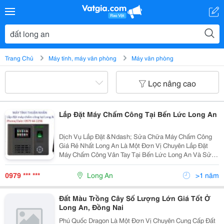
Trang Chủ
Máy tính, máy văn phòng
Máy văn phòng
Lọc nâng cao
Lắp Đặt Máy Chấm Công Tại Bến Lức Long An
Dịch Vụ Lắp Đặt &Ndash; Sửa Chữa Máy Chấm Công
Giá Rẻ Nhất Long An Là Một Đơn Vị Chuyên Lắp Đặt
Máy Chấm Công Vân Tay Tại Bến Lức Long An Và Sửa
Chữa Chấm Công Chuyên Nghiệp , Uy Tín Hoạt Động
Tại Long An, Hcm. Chúng Tôi Có Đội Ngũ Nhân Viên Có
0979 *** ***
Long An
>1 năm
Kinh...
Đất Màu Trồng Cây Số Lượng Lớn Giá Tốt Ở
Long An, Đồng Nai
Phú Quốc Dragon Là Một Đơn Vị Chuyên Cung Cấp Đất