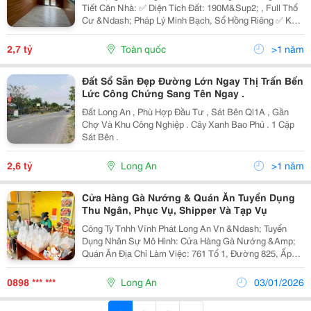
Tiết Căn Nhà: ✅ Diện Tích Đất: 190M&Sup2; , Full Thổ
Cư &Ndash; Pháp Lý Minh Bạch, Sổ Hồng Riêng ✅ Kết
Cấu: 1 Trệt 1 Lầu , Gồm 2 Phòng Ngủ , 2 Nhà Vệ Sinh ✅
Sân Trước Cực Kỳ Rộng...
2,7 tỷ
Toàn quốc
>1 năm
Đất Sổ Sẵn Đẹp Đường Lớn Ngay Thị Trấn Bến
Lức Công Chứng Sang Tên Ngay .
Đất Long An , Phù Hợp Đầu Tư , Sát Bên Ql1A , Gần
Chợ Và Khu Công Nghiệp . Cây Xanh Bao Phủ . 1 Cặp
Sát Bên .
2,6 tỷ
Long An
>1 năm
Cửa Hàng Gà Nướng & Quán Ăn Tuyển Dụng
Thu Ngân, Phục Vụ, Shipper Và Tạp Vụ
Công Ty Tnhh Vĩnh Phát Long An Vn &Ndash; Tuyển
Dụng Nhân Sự Mô Hình: Cửa Hàng Gà Nướng &Amp;
Quán Ăn Địa Chỉ Làm Việc: 761 Tổ 1, Đường 825, Ấp
Bình Tiền 1, Xã Đức Hòa, Tây Ninh Liên Hệ: 0898 357
500 (Mr. Lâm) 1. Nhân Viên Thu Ngân (Nữ)...
0898 *** ***
Long An
03/01/2026