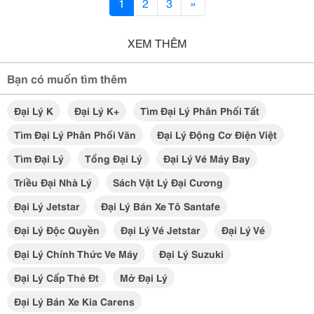
1
2
3
»
XEM THÊM
Bạn có muốn tìm thêm
Đại Lý K
Đại Lý K+
Tìm Đại Lý Phân Phối Tất
Tìm Đại Lý Phân Phối Văn
Đại Lý Động Cơ Điện Việt
Tìm Đại Lý
Tổng Đại Lý
Đại Lý Vé Máy Bay
Triều Đại Nhà Lý
Sách Vật Lý Đại Cương
Đại Lý Jetstar
Đại Lý Bán Xe Tô Santafe
Đại Lý Độc Quyền
Đại Lý Vé Jetstar
Đại Lý Vé
Đại Lý Chính Thức Ve Máy
Đại Lý Suzuki
Đại Lý Cấp Thẻ Đt
Mở Đại Lý
Đại Lý Bán Xe Kia Carens