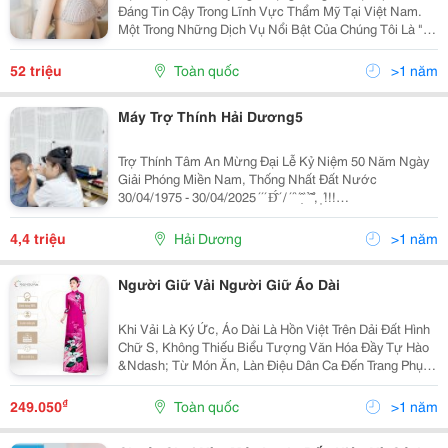
Đáng Tin Cậy Trong Lĩnh Vực Thẩm Mỹ Tại Việt Nam.
Một Trong Những Dịch Vụ Nổi Bật Của Chúng Tôi Là "
Kỹ Thuật Thu Nhỏ Quầng Vú ". Bài Viết Này Sẽ Cung
Cấp Cho Bạn Cái Nhìn Toàn Diện Về Kỹ Thuật Này Và...
52 triệu
Toàn quốc
>1 năm
Máy Trợ Thính Hải Dương5
Trợ Thính Tâm An Mừng Đại Lễ Kỷ Niệm 50 Năm Ngày
Giải Phóng Miền Nam, Thống Nhất Đất Nước
30/04/1975 - 30/04/2025 ́ ́ ́ Đ̂́ ́ / ́ ́ ̀ ́ ̣̂ ̀ ̉ ̂̃ ̉, ̣ ́!!!
&Mdash;&Mdash;&Mdash;&Mdash;&Mdash;&Mdash;
Hãy Liên Hệ Với Trợ Thính Tâm An Chúng Tôi...
4,4 triệu
Hải Dương
>1 năm
Người Giữ Vải Người Giữ Áo Dài
Khi Vải Là Ký Ức, Áo Dài Là Hồn Việt Trên Dải Đất Hình
Chữ S, Không Thiếu Biểu Tượng Văn Hóa Đầy Tự Hào
&Ndash; Từ Món Ăn, Làn Điệu Dân Ca Đến Trang Phục
Truyền Thống. Trong Đó, Tà Áo Dài Và Vải Áo Dài Không
Chỉ Đơn Thuần Là Một Bộ Trang Phục Hay...
₫
249.050
Toàn quốc
>1 năm