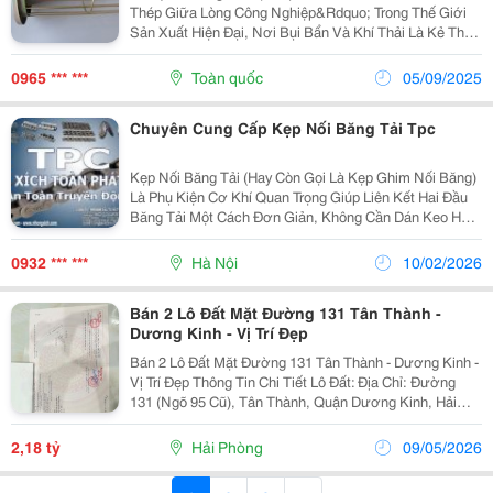
Thép Giữa Lòng Công Nghiệp&Rdquo; Trong Thế Giới
Sản Xuất Hiện Đại, Nơi Bụi Bẩn Và Khí Thải Là Kẻ Thù
Thầm Lặng, Khung Túi Lọc Bụi Toàn Phát Chính Là
&Ldquo;Lá Phổi Thép&Rdquo; Giúp Thanh Lọc Không...
0965 *** ***
Toàn quốc
05/09/2025
Chuyên Cung Cấp Kẹp Nối Băng Tải Tpc
Kẹp Nối Băng Tải (Hay Còn Gọi Là Kẹp Ghim Nối Băng)
Là Phụ Kiện Cơ Khí Quan Trọng Giúp Liên Kết Hai Đầu
Băng Tải Một Cách Đơn Giản, Không Cần Dán Keo Hay
Ép Nhiệt Phức Tạp. Sản Phẩm Được Sản Xuất Từ Chất
Liệu Thép Carbon Mạ Kẽm Hoặc Thép Không Gỉ Cao...
0932 *** ***
Hà Nội
10/02/2026
Bán 2 Lô Đất Mặt Đường 131 Tân Thành -
Dương Kinh - Vị Trí Đẹp
Bán 2 Lô Đất Mặt Đường 131 Tân Thành - Dương Kinh -
Vị Trí Đẹp Thông Tin Chi Tiết Lô Đất: Địa Chỉ: Đường
131 (Ngõ 95 Cũ), Tân Thành, Quận Dương Kinh, Hải
Phòng. Diện Tích: 80M2 Mỗi Lô. Kích Thước: Ngang 4M
X Dài 20M. Hạ Tầng: Nằm Trên...
2,18 tỷ
Hải Phòng
09/05/2026