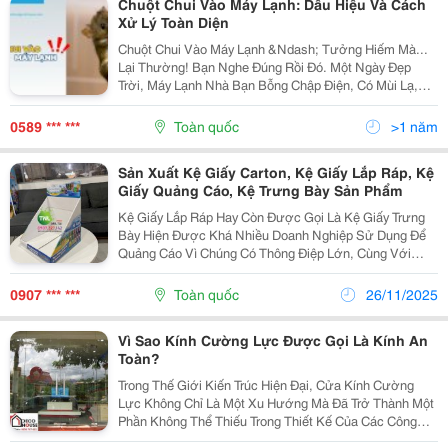
Chuột Chui Vào Máy Lạnh: Dấu Hiệu Và Cách
Xử Lý Toàn Diện
Chuột Chui Vào Máy Lạnh &Ndash; Tưởng Hiếm Mà...
Lại Thường! Bạn Nghe Đúng Rồi Đó. Một Ngày Đẹp
Trời, Máy Lạnh Nhà Bạn Bỗng Chập Điện, Có Mùi Lạ,
Kêu Lạch Cạch&Hellip; Và Rồi Phát Hiện Ra "Vị Khách
Không Mời" Tên Là Chuột . Nguy Cơ Chập Cháy,...
0589 *** ***
Toàn quốc
>1 năm
Sản Xuất Kệ Giấy Carton, Kệ Giấy Lắp Ráp, Kệ
Giấy Quảng Cáo, Kệ Trưng Bày Sản Phẩm
Kệ Giấy Lắp Ráp Hay Còn Được Gọi Là Kệ Giấy Trưng
Bày Hiện Được Khá Nhiều Doanh Nghiệp Sử Dụng Để
Quảng Cáo Vì Chúng Có Thông Điệp Lớn, Cùng Với
Thiết Kế Nhỏ Gọn Kệ Giấy Lắp Ráp Đầy Sáng Tạo, Việc
Sử Dụng Kệ Giấy Lắp Ráp Đang Được Sử Dụng Khá
0907 *** ***
Toàn quốc
26/11/2025
Rộng...
Vì Sao Kính Cường Lực Được Gọi Là Kính An
Toàn?
Trong Thế Giới Kiến Trúc Hiện Đại, Cửa Kính Cường
Lực Không Chỉ Là Một Xu Hướng Mà Đã Trở Thành Một
Phần Không Thể Thiếu Trong Thiết Kế Của Các Công
Trình Từ Dân Dụng Đến Thương Mại. Với Vẻ Ngoài