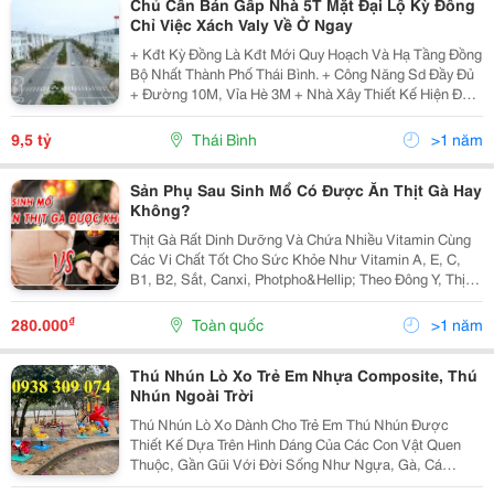
Chủ Cần Bán Gấp Nhà 5T Mặt Đại Lộ Kỳ Đồng
Chỉ Việc Xách Valy Về Ở Ngay
+ Kđt Kỳ Đồng Là Kđt Mới Quy Hoạch Và Hạ Tầng Đồng
Bộ Nhất Thành Phố Thái Bình. + Công Năng Sd Đầy Đủ
+ Đường 10M, Vỉa Hè 3M + Nhà Xây Thiết Kế Hiện Đại
+ Chủ Bán Nhà Tặng Toàn Bộ Nội Thất Đang Làm Spa,
Xông Hơi... + Vị Trí Gần Kcn Nguyễn Đức...
9,5 tỷ
Thái Bình
>1 năm
Sản Phụ Sau Sinh Mổ Có Được Ăn Thịt Gà Hay
Không?
Thịt Gà Rất Dinh Dưỡng Và Chứa Nhiều Vitamin Cùng
Các Vi Chất Tốt Cho Sức Khỏe Như Vitamin A, E, C,
B1, B2, Sắt, Canxi, Photpho&Hellip; Theo Đông Y, Thịt
Gà Còn Gọi Là Kê Nhục, Mang Vị Ngọt, Tính Ấm, Sử
Dụng Tốt Cho Sản Phụ Sau Sinh Bị Đầy Bụng,...
₫
280.000
Toàn quốc
>1 năm
Thú Nhún Lò Xo Trẻ Em Nhựa Composite, Thú
Nhún Ngoài Trời
Thú Nhún Lò Xo Dành Cho Trẻ Em Thú Nhún Được
Thiết Kế Dựa Trên Hình Dáng Của Các Con Vật Quen
Thuộc, Gần Gũi Với Đời Sống Như Ngựa, Gà, Cá
Heo,&Hellip; Tạo Sự Vui Tươi, Mới Lạ, Kích Thích Tinh