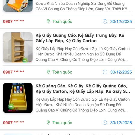
Được Khá Nhiều Doanh Nghiệp Sử Dụng Để Quảng
Cáo Vì Chúng Có Thông Điệp Lớn, Cùng Với Thiết Kế
Nhỏ Gọn Kệ Giấy Lắp Ráp Đầy Sáng Tạo, Việc Sử Dụng
Kệ Giấy Lắp Ráp Đang Được Sử Dụng Khá Rộng Rãi
0907 *** ***
Toàn quốc
30/12/2025
Trên Thị...
Kệ Giấy Quảng Cáo, Kệ Giấy Trưng Bày, Kệ
Giấy Lắp Ráp, Kệ Giấy Carton
Kệ Giấy Lắp Ráp Hay Còn Được Gọi Là Kệ Giấy Carton
Hiện Được Khá Nhiều Doanh Nghiệp Sử Dụng Để
Quảng Cáo Vì Chúng Có Thông Điệp Lớn, Cùng Với
Thiết Kế Nhỏ Gọn Kệ Giấy Lắp Ráp Đầy Sáng Tạo, Việc
Sử Dụng Kệ Giấy Lắp Ráp Đang Được Sử Dụng Khá
0907 *** ***
Toàn quốc
30/12/2025
Rộng Rãi...
Kệ Quảng Cáo, Kệ Giấy, Kệ Giấy Quảng Cáo,
Kệ Giấy Carton, Kệ Giấy Lắp Ráp, Kệ Giấy Sản
Phẩm
Kệ Giấy Lắp Ráp Hay Còn Được Gọi Là Kệ Giấy Carton
Hiện Được Khá Nhiều Doanh Nghiệp Sử Dụng Để
Quảng Cáo Vì Chúng Có Thông Điệp Lớn, Cùng Với
Thiết Kế Nhỏ Gọn Kệ Giấy Lắp Ráp Đầy Sáng Tạo, Việc
Sử Dụng Kệ Giấy Lắp Ráp Đang Được Sử Dụng Khá
0907 *** ***
Toàn quốc
30/12/2025
Rộng Rãi...