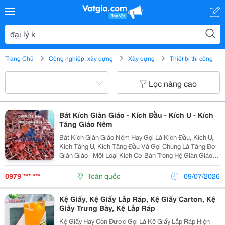
Trang Chủ
Công nghiệp, xây dựng
Xây dựng
Thiết bị thi công
Lọc nâng cao
Bát Kích Giàn Giáo - Kích Đầu - Kích U - Kích
Tăng Giáo Nêm
Bát Kích Giàn Giáo Nêm Hay Gọi Là Kích Đầu, Kích U,
Kích Tăng U, Kích Tăng Đầu Và Gọi Chung Là Tăng Đơ
Giàn Giáo - Một Loại Kích Cơ Bản Trong Hệ Giàn Giáo.
Kích Tăng Là Thiết Bị Không Thể Thiếu Trong Các Hệ
Giàn Giáo Nên Cũng Không Ngoại Trừ Hệ...
0979 *** ***
Toàn quốc
09/07/2026
Kệ Giấy, Kệ Giấy Lắp Ráp, Kệ Giấy Carton, Kệ
Giấy Trưng Bày, Kệ Lắp Ráp
Kệ Giấy Hay Còn Được Gọi Là Kệ Giấy Lắp Ráp Hiện