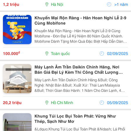
Sang Trọng Và Khả Năng Tận Dụng Ánh Sáng Tự
1,2 triệu
Hà Nội
>1 năm
Nhiên, Cửa...
Khuyến Mại Rộn Ràng - Hân Hoan Nghỉ Lễ 2-9
Cùng Mobifone
Khuyến Mại Rộn Ràng - Hân Hoan Nghỉ Lễ 2-9 Cùng
Mobifone - Đón Đại Lễ Kỷ Niệm 80 Năm Quốc Khánh.
Mobifone Dành Tặng Món Quà Đặc Biệt Hấp Dẫn Dành
Riêng Cho Thu Ê Bao Trả Trước: + Tặng Ngay 50% Giá
Trị Nạp Tiền + Khi Nạp Từ 80.000Đ Trở Lên Vào...
₫
100.000
Toàn quốc
02/09/2025
Máy Lạnh Âm Trần Daikin Chính Hãng, Nơi
Bán Giá Đại Lý Kèm Thi Công Chất Lượng
Nhất
Máy Lạnh Âm Trần Daikin Chính Hãng &Bull; Công
Nghệ: Nhật Bản &Bull; Xuất Xứ: Thái Lan/Malaysia
&Bull; Thời Gian Bảo Hành: 1 Năm Cho Dàn Lạnh, 4
Năm Cho Block &Bull; Môi Chất Làm Lạnh: R32 Và
R410A. Điểm Mạnh, Khả Năng Làm Lạnh Và...
20,2 triệu
Hồ Chí Minh
05/09/2025
Khung Túi Lọc Bụi Toàn Phát: Vững Như
Thép, Sạch Như Mơ
&Ldquo;Khung Túi Lọc Bụi Toàn Phát &Ndash; Lá Phổi