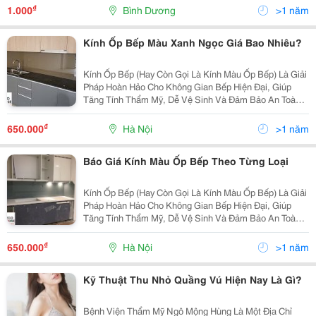
Thần Học Hỏi Và Sự Hứng Thú Cho Các Bé, Giúp Các
₫
1.000
Bình Dương
>1 năm
Bé Được...
Kính Ốp Bếp Màu Xanh Ngọc Giá Bao Nhiêu?
Kính Ốp Bếp (Hay Còn Gọi Là Kính Màu Ốp Bếp) Là Giải
Pháp Hoàn Hảo Cho Không Gian Bếp Hiện Đại, Giúp
Tăng Tính Thẩm Mỹ, Dễ Vệ Sinh Và Đảm Bảo An Toàn
Khi Sử Dụng. Với Đa Dạng Màu Sắc, Kiểu Dáng Cùng
Độ Bền Cao, Kính Ốp Bếp Ngày Càng Được Ưa
₫
650.000
Hà Nội
>1 năm
Chuộng...
Báo Giá Kính Màu Ốp Bếp Theo Từng Loại
Kính Ốp Bếp (Hay Còn Gọi Là Kính Màu Ốp Bếp) Là Giải
Pháp Hoàn Hảo Cho Không Gian Bếp Hiện Đại, Giúp
Tăng Tính Thẩm Mỹ, Dễ Vệ Sinh Và Đảm Bảo An Toàn
Khi Sử Dụng. Với Đa Dạng Màu Sắc, Kiểu Dáng Cùng
Độ Bền Cao, Kính Ốp Bếp Ngày Càng Được Ưa
₫
650.000
Hà Nội
>1 năm
Chuộng...
Kỹ Thuật Thu Nhỏ Quầng Vú Hiện Nay Là Gì?
Bệnh Viện Thẩm Mỹ Ngô Mộng Hùng Là Một Địa Chỉ