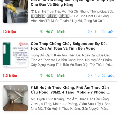
Chu Đáo Và Siêng Năng
☎️ Liên Hệ Trực Tiếp Với Tôi Chị Nhung Thông Qua Sđt:
0️⃣8️⃣9️⃣9️⃣.9️⃣3️⃣9️⃣.2️⃣1️⃣0️⃣ ✅ Do Tính Chất Của Công
Việc Nên Tôi Muốn Tuyển 3 Người, Trong Đó Có 2
Người Làm Việc Tại Nhà Tôi Và 1 Người Làm Tại Nhà
Mẹ Tôi ( Ở Cách Tôi 4 Căn) ✅ Nhà Tôi Thì 1...
12 triệu
Hồ Chí Minh
1 phút trước
Cửa Thép Chống Cháy Saigondoor Sự Kết
Hợp Của An Toàn Và Tính Bền Vững
Trong Bối Cảnh Kiến Trúc Hiện Đại Ngày Càng Đề Cao
Tính An Toàn Và Độ Bền Công Trình, Những Sản Phẩm
Xây Dựng Mang Tính Bảo Vệ Toàn Diện Trở Thành Yếu
Tố Trọng Tâm Trong Nhiều Dự Án. Đặc Biệt, Khi Những
Nguy Cơ Cháy Nổ Trong Các Tòa Nhà Cao Tầng, Nhà...
3,3 triệu
Hồ Chí Minh
4 phút trước
# Mt Huỳnh Thúc Kháng, Phố Ẩm Thực Gần
Cầu Rồng, 70M2, 4 Tầng, Mbkd + 7 Phòng,
Giảm Sâu 1 Tỷ
Mt Huỳnh Thúc Kháng, Phố Ẩm Thực Gần Cầu Rồng,
70M2, 4 Tầng, Mbkd + 7 Phòng, Giảm Sâu 1 Tỷ + Bán
Nhà Mặt Tiền Huỳnh Thúc Kháng, Gần Nguyễn Văn
Linh, Cầu Rồng, Phố Ẩm Thực Kinh Doanh Dịch Vụ Du