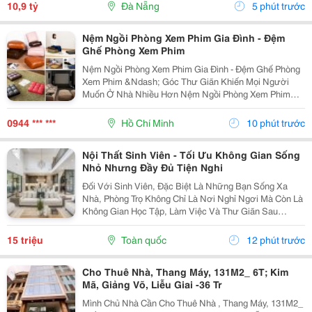
Lịch Nhộn Nhịp Ngày Đêm. + Dt 70M2, Ngang 4.2M, Nở
10,9 tỷ
Đà Nẵng
5 phút trước
Hậu,...
Nệm Ngồi Phòng Xem Phim Gia Đình - Đệm
Ghế Phòng Xem Phim
Nệm Ngồi Phòng Xem Phim Gia Đình - Đệm Ghế Phòng
Xem Phim &Ndash; Góc Thư Giãn Khiến Mọi Người
Muốn Ở Nhà Nhiều Hơn Nệm Ngồi Phòng Xem Phim
Gia Đình Đệm Ghế Phòng Xem Phim Được Thiết Kế Với
Nhiều Kiểu Dáng, Kích Thước, Độ Dày Và Chất Liệu,
0944 *** ***
Hồ Chí Minh
10 phút trước
Giúp...
Nội Thất Sinh Viên - Tối Ưu Không Gian Sống
Nhỏ Nhưng Đầy Đủ Tiện Nghi
Đối Với Sinh Viên, Đặc Biệt Là Những Bạn Sống Xa
Nhà, Phòng Trọ Không Chỉ Là Nơi Nghỉ Ngơi Mà Còn Là
Không Gian Học Tập, Làm Việc Và Thư Giãn Sau
Những Giờ Học Căng Thẳng. Vì Vậy, Việc Lựa Chọn
Nội Thất Sinh Viên Phù Hợp Đóng Vai Trò Quan Trọng
15 triệu
Toàn quốc
12 phút trước
Trong...
Cho Thuê Nhà, Thang Máy, 131M2_ 6T; Kim
Mã, Giảng Võ, Liễu Giai -36 Tr
Mình Chủ Nhà Cần Cho Thuê Nhà , Thang Máy, 131M2_