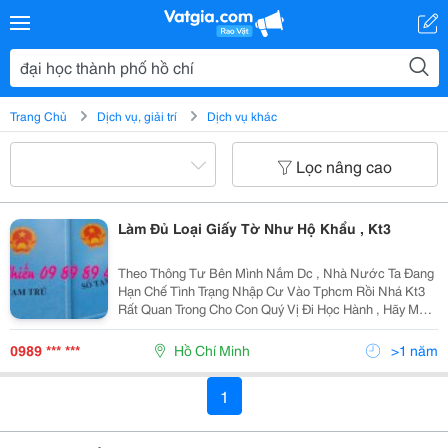
Trang Chủ
Dịch vụ, giải trí
Dịch vụ khác
Lọc nâng cao
Làm Đủ Loại Giấy Tờ Như Hộ Khẩu , Kt3
Theo Thông Tư Bên Mình Nắm Dc , Nhà Nước Ta Đang
Hạn Chế Tình Trạng Nhập Cư Vào Tphcm Rồi Nhá Kt3
Rất Quan Trong Cho Con Quý Vị Đi Học Hành , Hãy Mau
Làm 1 Kt3 Để Con Quý Vị Có Thể Đi Học Ở Thành Phố
Hồ Chí Minh Nhá Làm Kt3 Để Vay Ngân Hàng , L
0989 *** ***
Hồ Chí Minh
>1 năm
1