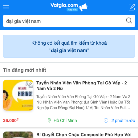
Không có kết quả tìm kiếm từ khoá
"đại gia việt nam"
Tin đăng mới nhất
Tuyển Nhân Viên Văn Phòng Tại Gò Vấp - 2
Nam Và 2 Nữ
Tuyển Nhân Viên Văn Phòng Tại Gò Vấp - 2 Nam Và 2
Nữ Nhân Viên Văn Phòng: (Là Sinh Viên Hoặc Đã Tốt
Nghiệp Cao Đẳng/ Đại Học) 1/ Vị Trí: Nhân Viên Full
Time (2 Nam 2 Nữ) Ca Làm: 13:00 Đến 21:00 (1 Tháng
Được Nghỉ Phép 1 Ngày, Và Hưởng Các Ngày...
₫
26.000
Hồ Chí Minh
2 phút trước
Bí Quyết Chọn Chậu Composite Phù Hợp Với