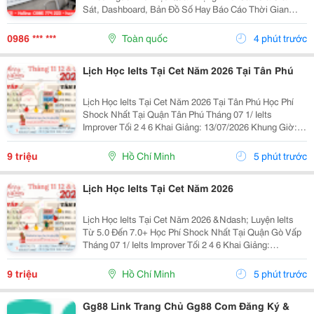
Sát, Dashboard, Bản Đồ Số Hay Báo Cáo Thời Gian
Thực. Vì Vậy, Việc Lựa Chọn Màn Hình Led Phù Hợp Sẽ
Ảnh Hưởng Trực Tiếp Đến Hiệu Quả Giám Sát Và Khả
0986 *** ***
Toàn quốc
4 phút trước
Năng...
Lịch Học Ielts Tại Cet Năm 2026 Tại Tân Phú
Lịch Học Ielts Tại Cet Năm 2026 Tại Tân Phú Học Phí
Shock Nhất Tại Quận Tân Phú Tháng 07 1/ Ielts
Improver Tối 2 4 6 Khai Giảng: 13/07/2026 Khung Giờ:
18:00 Đến 21:00 Học Phí Ưu Đãi 5% Khi Đăng Ký 2/ Ielts
Basic Tối 3 5 7 Khai...
9 triệu
Hồ Chí Minh
5 phút trước
Lịch Học Ielts Tại Cet Năm 2026
Lịch Học Ielts Tại Cet Năm 2026 &Ndash; Luyện Ielts
Từ 5.0 Đến 7.0+ Học Phí Shock Nhất Tại Quận Gò Vấp
Tháng 07 1/ Ielts Improver Tối 2 4 6 Khai Giảng:
13/07/2026 Khung Giờ: 18:00 Đến 21:00 Học Phí Ưu Đãi
5% Khi Đăng Ký 2/ Ielts...
9 triệu
Hồ Chí Minh
5 phút trước
Gg88 Link Trang Chủ Gg88 Com Đăng Ký &