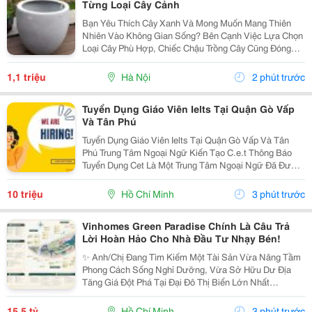
Từng Loại Cây Cảnh
Bạn Yêu Thích Cây Xanh Và Mong Muốn Mang Thiên
Nhiên Vào Không Gian Sống? Bên Cạnh Việc Lựa Chọn
Loại Cây Phù Hợp, Chiếc Chậu Trồng Cây Cũng Đóng
Vai Trò Vô Cùng Quan Trọng. Không Chỉ Là Nơi Giúp
Cây Phát Triển Khỏe Mạnh, Chậu Còn Góp Phần Tạo
1,1 triệu
Hà Nội
2 phút trước
Nên Vẻ...
Tuyển Dụng Giáo Viên Ielts Tại Quận Gò Vấp
Và Tân Phú
Tuyển Dụng Giáo Viên Ielts Tại Quận Gò Vấp Và Tân
Phú Trung Tâm Ngoại Ngữ Kiến Tạo C.e.t Thông Báo
Tuyển Dụng Cet Là Một Trung Tâm Ngoại Ngữ Đã Được
Thành Lập 16 Năm Chuyên Về Chương Trình Anh Văn
Học Thuật Ielts &Ndash; Toefl Ibt. Trung Tâm...
10 triệu
Hồ Chí Minh
3 phút trước
Vinhomes Green Paradise Chính Là Câu Trả
Lời Hoàn Hảo Cho Nhà Đầu Tư Nhạy Bén!
✨ Anh/Chị Đang Tìm Kiếm Một Tài Sản Vừa Nâng Tầm
Phong Cách Sống Nghỉ Dưỡng, Vừa Sở Hữu Dư Địa
Tăng Giá Đột Phá Tại Đại Đô Thị Biển Lớn Nhất
Tp.hcm? Sx11-10 - Phân Khu The Haven Bay (Vịnh
Tiên) - Vinhomes Green Paradise Chính Là Câu Trả Lời
15,5 tỷ
Hồ Chí Minh
3 phút trước