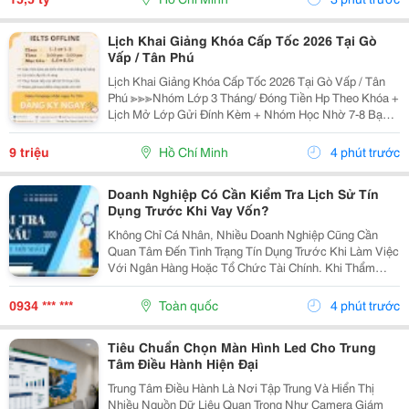
Hoàn...
Lịch Khai Giảng Khóa Cấp Tốc 2026 Tại Gò
Vấp / Tân Phú
Lịch Khai Giảng Khóa Cấp Tốc 2026 Tại Gò Vấp / Tân
Phú ≫≫≫Nhóm Lớp 3 Tháng/ Đóng Tiền Hp Theo Khóa +
Lịch Mở Lớp Gửi Đính Kèm + Nhóm Học Nhờ 7-8 Bạn/
Lớp + Giáo Trình Ielts Có Band Điểm Lộ Trình, Sách
Nước Ngoài Bám Sát + Chia Đều 4 Kỹ...
9 triệu
Hồ Chí Minh
4 phút trước
Doanh Nghiệp Có Cần Kiểm Tra Lịch Sử Tín
Dụng Trước Khi Vay Vốn?
Không Chỉ Cá Nhân, Nhiều Doanh Nghiệp Cũng Cần
Quan Tâm Đến Tình Trạng Tín Dụng Trước Khi Làm Việc
Với Ngân Hàng Hoặc Tổ Chức Tài Chính. Khi Thẩm
Định Hồ Sơ Vay Vốn, Ngoài Báo Cáo Tài Chính Và Tài
Sản Bảo Đảm, Ngân Hàng Còn Xem Xét Lịch Sử Tín
0934 *** ***
Toàn quốc
4 phút trước
Dụng...
Tiêu Chuẩn Chọn Màn Hình Led Cho Trung
Tâm Điều Hành Hiện Đại
Trung Tâm Điều Hành Là Nơi Tập Trung Và Hiển Thị
Nhiều Nguồn Dữ Liệu Quan Trọng Như Camera Giám