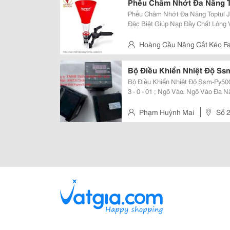
Phễu Châm Nhớt Đa Năng T
Phễu Châm Nhớt Đa Năng Toptul Jdde0110 Mô Tả: - Thiết
Đặc Biệt Giúp Nạp Đầy Chất Lỏng
Khác Nhau Một Cách Hiệu Quả Và Không Gây L
Động Bằng Lò Xo Và Vòng Cổ Có R
Hoàng Cầu Nâng Cắt Kéo Fa
H65 Dương Thị Giang, P.t
Bộ Điều Khiển Nhiệt Độ Ss
Bộ Điều Khiển Nhiệt Độ Ssm-Py500-0-3-0-1-0 Thông Số Kỹ
3 - 0 - 01 ; Ngõ Vào. Ngõ Vào Đa N
Ngõ Ra. + Alarm: 2 Ngõ Ra + Retransmissi
Thiết Bị Điện Mỹ...
Phạm Huỳnh Mai
Số 2