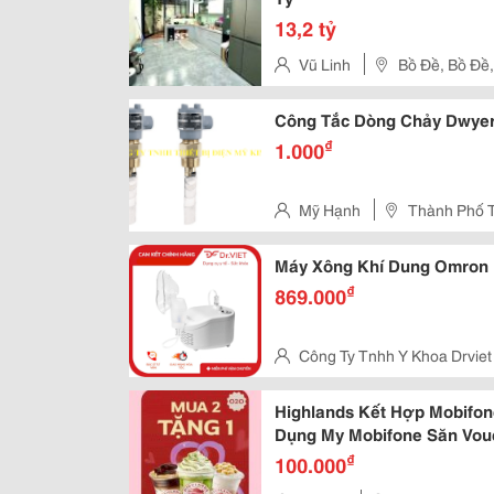
13,2 tỷ
Vũ Linh
Bồ Đề, Bồ Đề,
Công Tắc Dòng Chảy Dwyer
₫
1.000
Mỹ Hạnh
Thành Phố 
Máy Xông Khí Dung Omron
₫
869.000
Công Ty Tnhh Y Khoa Drviet
City, Phường Hiệp Thành, Quận
Highlands Kết Hợp Mobifon
Dụng My Mobifone Săn Vou
₫
100.000