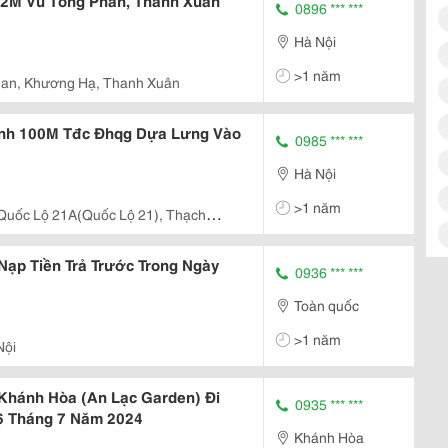
82M Vũ Tông Phan, Thanh Xuân
0896 *** ***
Hà Nội
>1 năm
an, Khương Hạ, Thanh Xuân
anh 100M Tđc Đhqg Dựa Lưng Vào
0985 *** ***
Hà Nội
>1 năm
Quốc Lộ 21A(Quốc Lộ 21), Thạch
ạp Tiền Trả Trước Trong Ngày
0936 *** ***
Toàn quốc
>1 năm
Nội
 Khánh Hòa (An Lạc Garden) Đi
0935 *** ***
6 Tháng 7 Năm 2024
Khánh Hòa