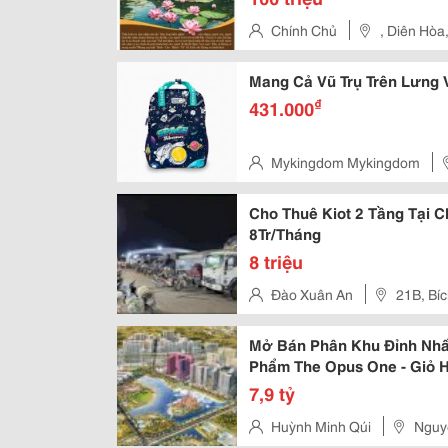
Chính Chủ
, Diên Hòa
Mang Cả Vũ Trụ Trên Lưng
₫
431.000
Mykingdom Mykingdom
Mới Him Lam, Phường Tân Hưng
Cho Thuê Kiot 2 Tầng Tại 
8Tr/Tháng
8 triệu
Đào Xuân An
21B, Bí
Mở Bán Phân Khu Đỉnh Nhất
Phẩm The Opus One - Giỏ H
7,9 tỷ
Huỳnh Minh Qúi
Nguy