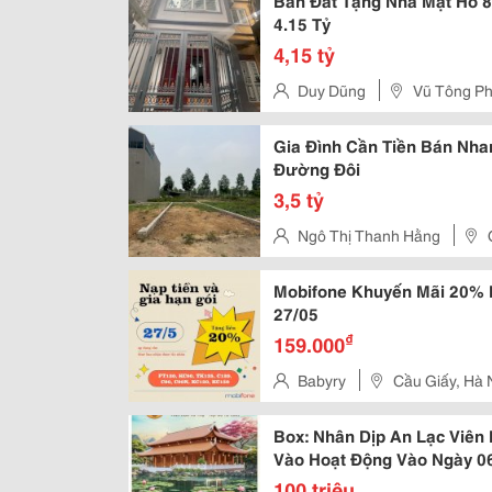
Bán Đất Tặng Nhà Mặt Hồ 
4.15 Tỷ
4,15 tỷ
Duy Dũng
Vũ Tông Ph
Gia Đình Cần Tiền Bán Nh
Đường Đôi
3,5 tỷ
Ngô Thị Thanh Hằng
Hòa, Thạch Thất
Mobifone Khuyến Mãi 20% N
27/05
₫
159.000
Babyry
Cầu Giấy, Hà 
Box: Nhân Dịp An Lạc Viên
Vào Hoạt Động Vào Ngày 0
100 triệu