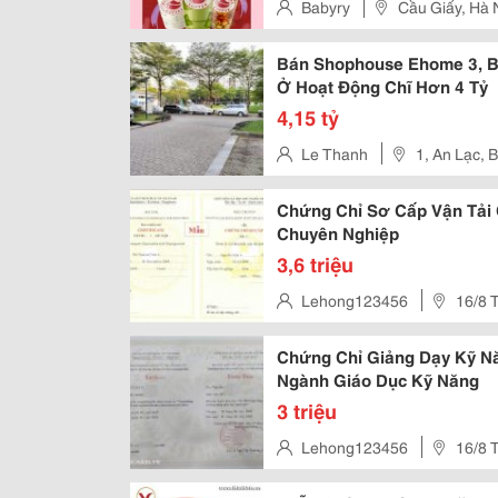
Babyry
Cầu Giấy, Hà 
Bán Shophouse Ehome 3, Bìn
Ở Hoạt Động Chĩ Hơn 4 Tỷ
4,15 tỷ
Le Thanh
1, An Lạc, 
Chứng Chỉ Sơ Cấp Vận Tải
Chuyên Nghiệp
3,6 triệu
Lehong123456
16/8 T
Chứng Chỉ Giảng Dạy Kỹ N
Ngành Giáo Dục Kỹ Năng
3 triệu
Lehong123456
16/8 T