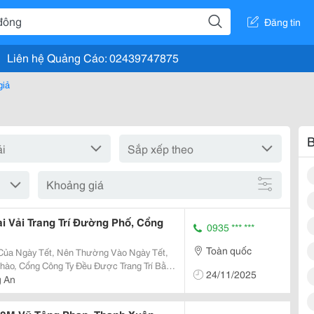
Đăng tin
Liên hệ Quảng Cáo: 02439747875
giả
B
Khoảng giá
 Vải Trang Trí Đường Phố, Cổng
0935 *** ***
Toàn quốc
Của Ngày Tết, Nên Thường Vào Ngày Tết,
hào, Cổng Công Ty Đều Được Trang Trí Bằng
24/11/2025
c Hoa Rất Lớn. Nếu Hoa Nhỏ, Có Thể Làm
g An
g...