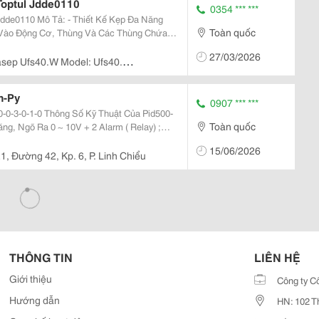
optul Jdde0110
0354 *** ***
 Kế Kẹp Đa Năng
Toàn quốc
 Vào Động Cơ, Thùng Và Các Thùng Chứa
ộn Xộn - Phễu Với Kẹp Hoạt
27/03/2026
en...
sep Ufs40.W Model: Ufs40.
ân Thới Nhất, Quận 12
m-Py
0907 *** ***
 Thuật Của Pid500-
Toàn quốc
ăng, Ngõ Ra 0 ~ 10V + 2 Alarm ( Relay) ;
on (Tùy Chọn): 0 /4 .. Công Ty Tnhh
15/06/2026
1, Đường 42, Kp. 6, P. Linh Chiểu
THÔNG TIN
LIÊN HỆ
Giới thiệu
Công ty C
Hướng dẫn
HN: 102 T