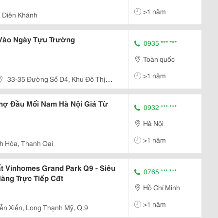
>1 năm
, Diên Khánh
 Vào Ngày Tựu Trường
0935 *** ***
Toàn quốc
>1 năm
33-35 Đường Số D4, Khu Đô Thị
, Quận 7, Tp. Hồ Chí Minh
Chợ Đầu Mối Nam Hà Nội Giá Từ
0932 *** ***
Hà Nội
>1 năm
ch Hòa, Thanh Oai
 Vinhomes Grand Park Q9 - Siêu
0765 *** ***
àng Trực Tiếp Cđt
Hồ Chí Minh
>1 năm
ễn Xiển, Long Thạnh Mỹ, Q.9