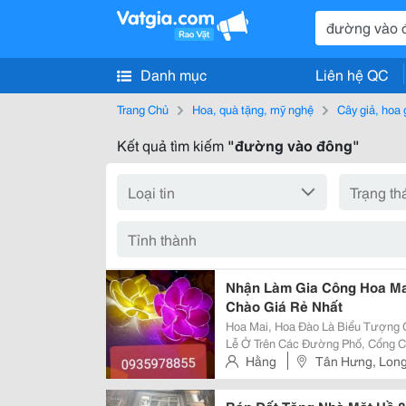
Danh mục
Liên hệ QC
Trang Chủ
Hoa, quà tặng, mỹ nghệ
Cây giả, hoa 
Kết quả tìm kiếm
"đường vào đông"
Nhận Làm Gia Công Hoa Mai
Chào Giá Rẻ Nhất
Hoa Mai, Hoa Đào Là Biểu Tượng 
Lễ Ở Trên Các Đường Phố, Cổng C
Các Loại Hoa Này, Với Kích Thướ
Hằng
Tân Hưng, Lon
Bằng Vải Voan, Hoặc Trang Trí Tron