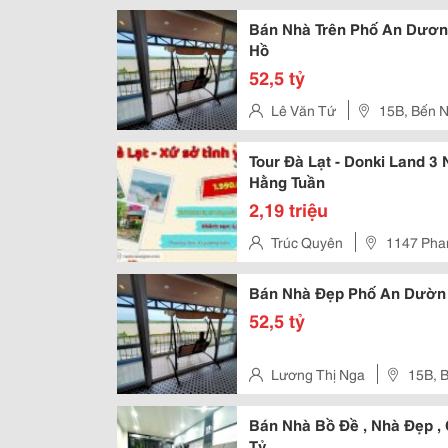
Bán Nhà Trên Phố An Dươn
Hồ
52,5 tỷ
Lê Văn Tứ
15B, Bến N
Tour Đà Lạt - Donki Land 3
Hằng Tuần
2,19 triệu
Trúc Quyên
1147 Pha
Bán Nhà Đẹp Phố An Dườn
52,5 tỷ
Lương Thị Nga
15B, 
Bán Nhà Bồ Đề , Nhà Đẹp , 
Tỷ