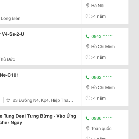
Hà Nội
>1 năm
 Long Biên
 V4-Ss-2-U
0943 *** ***
Hồ Chí Minh
>1 năm
Thủ Đức
 Ne-C101
0862 *** ***
Hồ Chí Minh
>1 năm
23 Đường N4, Kp4, Hiệp Thành
 12
e Tung Deal Tưng Bừng - Vào Ứng
0936 *** ***
cher Ngay
Toàn quốc
>1 năm