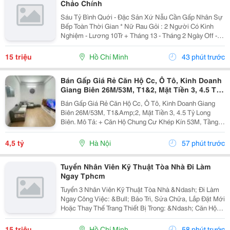
Chảo Chính
Sáu Tỷ Bình Quới - Đặc Sản Xứ Nẫu Cần Gấp Nhân Sự
Bếp Toàn Thời Gian * Nữ Rau Gỏi : 2 Người Có Kinh
Nghiệm - Lương 10Tr + Tháng 13 - Tháng 2 Ngày Off -
Lễ X 2 - Được Nghỉ Tết Nđ * Chảo Chính : 2 Người Có
Kinh Nghiệm + Sức Khỏe Tốt...
15 triệu
Hồ Chí Minh
43 phút trước
Bán Gấp Giá Rẻ Căn Hộ Cc, Ô Tô, Kinh Doanh
Giang Biên 26M/53M, T1&2, Mặt Tiền 3, 4.5 Tỷ
Long Biên.
Bán Gấp Giá Rẻ Căn Hộ Cc, Ô Tô, Kinh Doanh Giang
Biên 26M/53M, T1&Amp;2, Mặt Tiền 3, 4.5 Tỷ Long
Biên. Mô Tả: + Căn Hộ Chung Cư Khép Kín 53M, Tầng 1
Và 2 Đế Căn Hộ Chung Cư, Đất Sổ Đỏ Lâu Dài. + Kinh
Doanh Bất Chấp Các Loại Hình, Quỹ Đất Rộng...
4,5 tỷ
Hà Nội
57 phút trước
Tuyển Nhân Viên Kỹ Thuật Tòa Nhà Đi Làm
Ngay Tphcm
Tuyển 3 Nhân Viên Kỹ Thuật Tòa Nhà &Ndash; Đi Làm
Ngay Công Việc: &Bull; Bảo Trì, Sửa Chữa, Lắp Đặt Mới
Hoặc Thay Thế Trang Thiết Bị Trong: &Ndash; Căn Hộ
Dịch Vụ &Ndash; Nhà Trọ, Chung Cư Mini &Bull; Kiểm
Tra Và Xử Lý Sự Cố Phát Sinh...
15 triệu
Hồ Chí Minh
58 phút trước