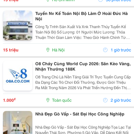
Tuyển Nv Kế Toán Nội Bộ Làm Ở Hoài Đức Hà
Nội
Công Ty Tnhh Sản Xuất Và Xnk Thanh Thủy Tuyển Kế
Toán Nội Bộ Số Lượng: 01 Người Mức Lương: Thỏa
Thuận Thời Gian Làm Việc: Theo Giờ Hành Chính Từ
Thứ 2 Đến Thứ 7. Nội Dung Công Việc: - Làm Hợp Đồng
Mua Bán, Tính Lương Nhân Viên, Hợp...
15 triệu
Hà Nội
1 giờ trước
O8 Cháy Cùng World Cup 2026: Săn Kèo Vàng,
Nhận Thưởng 188K
O8 Trang Chủ Là Nền Tảng Giải Trí Trực Tuyến Cung Cấp
Đa Dạng Các Trò Chơi Đổi Thưởng, Được Giới Thiệu
Ra Mắt Trong Năm 2026 Và Phát Triển Hướng Đến Thị
Trường Châu Á. Theo Thông Tin Từ Nền Tảng, O8 Hoạt
Động Theo Các Tiêu Chuẩn Áp Dụng Trong Lĩnh...
₫
1.000
Toàn quốc
2 giờ trước
Nhà Đẹp Gò Vấp - Sát Đại Học Công Nghiệp
Nhà Đẹp Gò Vấp - Sát Đại Học Công Nghiệp Tọa Lạc Tại
Nguyễn Thái Sơn, Phường 5 Gò Vấp, Dễ Dàng Kết Nối