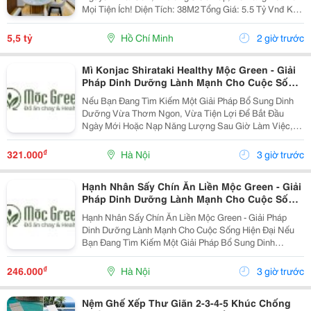
Mọi Tiện Ích! Diện Tích: 38M2 Tổng Giá: 5.5 Tỷ Vnđ Kết
Cấu: Nhà 1 Trệt 2 Lầu Kiên Cố, 3Pn, 3Wc, Ban Công,
Sân Thượng Thoáng Mát, Sẵn Sàng Dọn...
5,5 tỷ
Hồ Chí Minh
2 giờ trước
Mì Konjac Shirataki Healthy Mộc Green - Giải
Pháp Dinh Dưỡng Lành Mạnh Cho Cuộc Sống
Hiện Đại
Nếu Bạn Đang Tìm Kiếm Một Giải Pháp Bổ Sung Dinh
Dưỡng Vừa Thơm Ngon, Vừa Tiện Lợi Để Bắt Đầu
Ngày Mới Hoặc Nạp Năng Lượng Sau Giờ Làm Việc,
Thì Mì Konjac Shirataki Healthy Mộc Green Chính Là
Lựa Chọn Hoàn Hảo. Vì Sao Nên Lựa Chọn Mì Konjac...
₫
321.000
Hà Nội
3 giờ trước
Hạnh Nhân Sấy Chín Ăn Liền Mộc Green - Giải
Pháp Dinh Dưỡng Lành Mạnh Cho Cuộc Sống
Hiện Đại
Hạnh Nhân Sấy Chín Ăn Liền Mộc Green - Giải Pháp
Dinh Dưỡng Lành Mạnh Cho Cuộc Sống Hiện Đại Nếu
Bạn Đang Tìm Kiếm Một Giải Pháp Bổ Sung Dinh
Dưỡng Vừa Thơm Ngon, Vừa Tiện Lợi Để Bắt Đầu
Ngày Mới Hoặc Nạp Năng Lượng Sau Giờ Làm Việc,
₫
246.000
Hà Nội
3 giờ trước
Thì Hạnh Nhân...
Nệm Ghế Xếp Thư Giãn 2-3-4-5 Khúc Chống