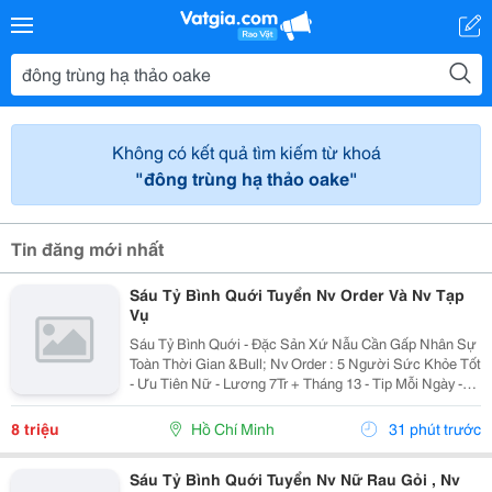
Không có kết quả tìm kiếm từ khoá
"đông trùng hạ thảo oake"
Tin đăng mới nhất
Sáu Tỷ Bình Quới Tuyển Nv Order Và Nv Tạp
Vụ
Sáu Tỷ Bình Quới - Đặc Sản Xứ Nẫu Cần Gấp Nhân Sự
Toàn Thời Gian &Bull; Nv Order : 5 Người Sức Khỏe Tốt
- Ưu Tiên Nữ - Lương 7Tr + Tháng 13 - Tip Mỗi Ngày -
Có Ca Suốt Hoặc Ca Gãy - Tháng 2 Ngày Off - Lễ X 2 -
Được Nghỉ Tết Nđ ...
8 triệu
Hồ Chí Minh
31 phút trước
Sáu Tỷ Bình Quới Tuyển Nv Nữ Rau Gỏi , Nv