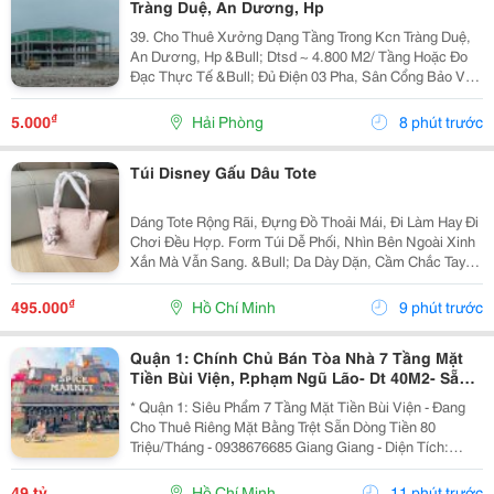
Tràng Duệ, An Dương, Hp
39. Cho Thuê Xưởng Dạng Tầng Trong Kcn Tràng Duệ,
An Dương, Hp &Bull; Dtsd ~ 4.800 M2/ Tầng Hoặc Đo
Đạc Thực Tế &Bull; Đủ Điện 03 Pha, Sân Cổng Bảo Vệ,
Pccc Tự Động, Mới 100% &Bull; Giá Chào Thuê 5.25
Usd/ M2/ Tháng
₫
5.000
Hải Phòng
8 phút trước
Túi Disney Gấu Dâu Tote
Dáng Tote Rộng Rãi, Đựng Đồ Thoải Mái, Đi Làm Hay Đi
Chơi Đều Hợp. Form Túi Dễ Phối, Nhìn Bên Ngoài Xinh
Xắn Mà Vẫn Sang. &Bull; Da Dày Dặn, Cầm Chắc Tay
&Bull; Hoạ Tiết Dập Nổi Sắc Nét, Nhìn Rất Đẹp &Bull;
Kèm Keychain Gấu Cực Xinh &Bull; Full Box...
₫
495.000
Hồ Chí Minh
9 phút trước
Quận 1: Chính Chủ Bán Tòa Nhà 7 Tầng Mặt
Tiền Bùi Viện, P.phạm Ngũ Lão- Dt 40M2- Sẵn
Hdt Riêng Tầng Trệt 80Tr/Th- Vị Trí Vip Nhất
* Quận 1: Siêu Phẩm 7 Tầng Mặt Tiền Bùi Viện - Đang
Tại
Cho Thuê Riêng Mặt Bằng Trệt Sẵn Dòng Tiền 80
Triệu/Tháng - 0938676685 Giang Giang - Diện Tích:
38M2 - Ngang 2,85M Nở Hậu 5,55M * 11M. - Kết Cấu: 7
Tầng - Sân Thượng - Sẵn 11 Phòng Dịch Vụ - 12...
49 tỷ
Hồ Chí Minh
11 phút trước