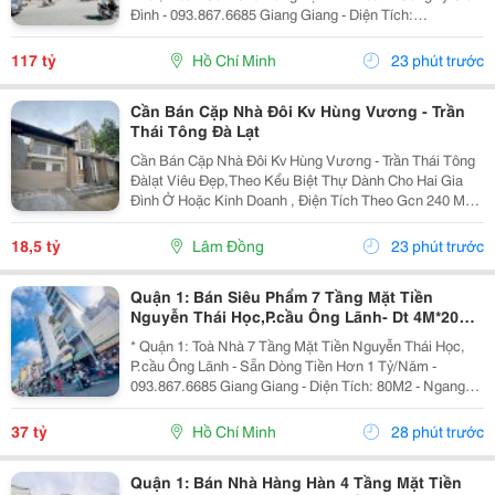
Đình - 093.867.6685 Giang Giang - Diện Tích:
140M2/268M2 - Ngang 4M Nở Hậu 12M * 33M. - Kết
Cấu: 6 Tầng - Sân Thượng - Thang Máy - Sẵn 1 Phòng...
117 tỷ
Hồ Chí Minh
23 phút trước
Cần Bán Cặp Nhà Đôi Kv Hùng Vương - Trần
Thái Tông Đà Lạt
Cần Bán Cặp Nhà Đôi Kv Hùng Vương - Trần Thái Tông
Đàlạt Viêu Đẹp,Theo Kểu Biệt Thự Dành Cho Hai Gia
Đình Ở Hoặc Kinh Doanh , Điện Tích Theo Gcn 240 M2
Xd Hiện Trạng 270 M2 Nhà 8P Ngủ Hai Căn Đều Có Bếp
Pk Riêng Gara Và Sân Đậu 4Xe Ôtô Giá 18T500...
18,5 tỷ
Lâm Đồng
23 phút trước
Quận 1: Bán Siêu Phẩm 7 Tầng Mặt Tiền
Nguyễn Thái Học,P.cầu Ông Lãnh- Dt 4M*20M
Sh Vuông Đẹp- Dòng Tiền Đều Hơn 1 Tỷ/Năm-
* Quận 1: Toà Nhà 7 Tầng Mặt Tiền Nguyễn Thái Học,
Chính
P.cầu Ông Lãnh - Sẵn Dòng Tiền Hơn 1 Tỷ/Năm -
093.867.6685 Giang Giang - Diện Tích: 80M2 - Ngang
4M * 20M. - Kết Cấu: 7 Tầng - Thang Máy - 12 Phòng Mỗi
Tầng 2 Phòng Lớn. - Dòng Tiền Khai Thác Full...
37 tỷ
Hồ Chí Minh
28 phút trước
Quận 1: Bán Nhà Hàng Hàn 4 Tầng Mặt Tiền