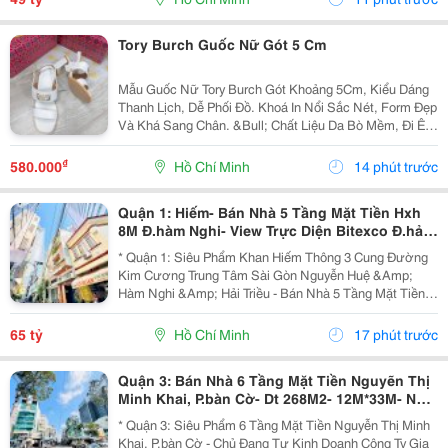
Tory Burch Guốc Nữ Gót 5 Cm
Mẫu Guốc Nữ Tory Burch Gót Khoảng 5Cm, Kiểu Dáng
Thanh Lịch, Dễ Phối Đồ. Khoá In Nổi Sắc Nét, Form Đẹp
Và Khá Sang Chân. &Bull; Chất Liệu Da Bò Mềm, Đi Êm
Chân &Bull; Lót Da Mềm, Tạo Cảm Giác Thoải Mái Khi
Mang Lâu &Bull; Chi Tiết Khoá In Nổi Sắc...
₫
580.000
Hồ Chí Minh
14 phút trước
Quận 1: Hiếm- Bán Nhà 5 Tầng Mặt Tiền Hxh
8M Đ.hàm Nghi- View Trực Diện Bitexco Đ.hải
Triều - 30M Đến Phố Hoa Nguyễn Huệ- Dt
* Quận 1: Siêu Phẩm Khan Hiếm Thông 3 Cung Đường
4,5M*19M- Sẵn Hdt
Kim Cương Trung Tâm Sài Gòn Nguyễn Huệ &Amp;
Hàm Nghi &Amp; Hải Triều - Bán Nhà 5 Tầng Mặt Tiền
Hẻm Xe Hơi Ngủ Trong Nhà Đ.hàm Nghi, P.sài Gòn -
093.867.6685 Giang Giang - Diện Tích: 70M2 - Ngang...
65 tỷ
Hồ Chí Minh
17 phút trước
Quận 3: Bán Nhà 6 Tầng Mặt Tiền Nguyẽn Thị
Minh Khai, P.bàn Cờ- Dt 268M2- 12M*33M- Nhà
Thiết Kế Sân Siêu Rộng Để Xe- Khai Thác Giá
* Quận 3: Siêu Phẩm 6 Tầng Mặt Tiền Nguyễn Thị Minh
Trị Đa
Khai, P.bàn Cờ - Chủ Đang Tự Kinh Doanh Công Ty Gia