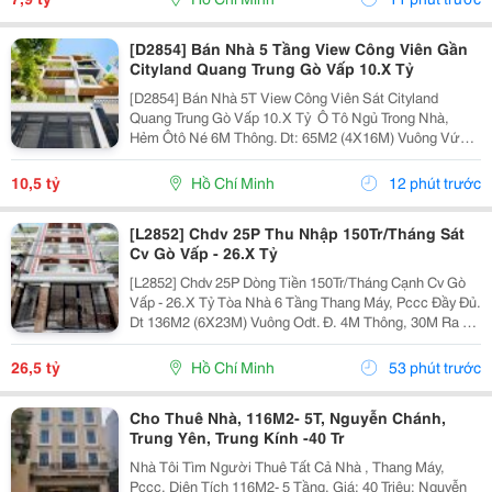
[D2854] Bán Nhà 5 Tầng View Công Viên Gần
Cityland Quang Trung Gò Vấp 10.X Tỷ
[D2854] Bán Nhà 5T View Công Viên Sát Cityland
Quang Trung Gò Vấp 10.X Tỷ ️ Ô Tô Ngủ Trong Nhà,
Hẻm Ôtô Né 6M Thông. Dt: 65M2 (4X16M) Vuông Vức,
Shr Odt. ️ Trệt, Lửng, 2L, St, 4 P.ngủ 5Tolet, Ở Ngay. V.trí
Đẹp, Cách Quang Trung 50M. ⏩ Gọi Điện...
10,5 tỷ
Hồ Chí Minh
12 phút trước
[L2852] Chdv 25P Thu Nhập 150Tr/Tháng Sát
Cv Gò Vấp - 26.X Tỷ
[L2852] Chdv 25P Dòng Tiền 150Tr/Tháng Cạnh Cv Gò
Vấp - 26.X Tỷ Tòa Nhà 6 Tầng Thang Máy, Pccc Đầy Đủ.
Dt 136M2 (6X23M) Vuông Odt. Đ. 4M Thông, 30M Ra An
Nhơn. Thu Nhập 150Tr/Th, Có Thể Nâng 28P. Liên Hệ
Ngay Để Xem Nhà Trực Tiếp!
26,5 tỷ
Hồ Chí Minh
53 phút trước
Cho Thuê Nhà, 116M2- 5T, Nguyễn Chánh,
Trung Yên, Trung Kính -40 Tr
Nhà Tôi Tìm Người Thuê Tất Cả Nhà , Thang Máy,
Pccc. Diện Tích 116M2- 5 Tầng, Giá: 40 Triệu; Nguyễn