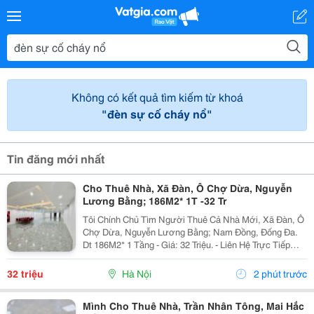
Không có kết quả tìm kiếm từ khoá
"đèn sự cố cháy nổ"
Tin đăng mới nhất
Cho Thuê Nhà, Xã Đàn, Ô Chợ Dừa, Nguyễn
Lương Bằng; 186M2* 1T -32 Tr
Tôi Chính Chủ Tìm Người Thuê Cả Nhà Mới, Xã Đàn, Ô
Chợ Dừa, Nguyễn Lương Bằng; Nam Đồng, Đống Đa.
Dt 186M2* 1 Tầng - Giá: 32 Triệu. - Liên Hệ Trực Tiếp
Chính Chủ: 0988289962 - Vỉa Hè Lớn, Mặt Tiền Rộng,
Thoáng. - Vị Trí Ngay Gần Ngã Ba, Khu Đông Dân...
32 triệu
Hà Nội
2 phút trước
Mình Cho Thuê Nhà, Trần Nhân Tông, Mai Hắc