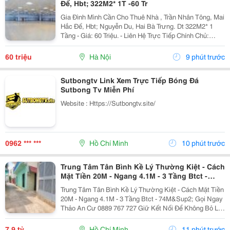
Đế, Hbt; 322M2* 1T -60 Tr
Gia Đình Mình Cần Cho Thuê Nhà , Trần Nhân Tông, Mai
Hắc Đế, Hbt; Nguyễn Du, Hai Bà Trưng. Dt 322M2* 1
Tầng - Giá: 60 Triệu. - Liên Hệ Trực Tiếp Chính Chủ:
0942854881 - Vỉa Hè Lớn, Mặt Tiền Rộng, Thoáng. - Vị
Trí Ngay Gần Ngã Ba, Khu Đông Dân Cư,...
60 triệu
Hà Nội
9 phút trước
Sutbongtv Link Xem Trực Tiếp Bóng Đá
Sutbong Tv Miễn Phí
Website : Https://Sutbongtv.site/
0962 *** ***
Hồ Chí Minh
10 phút trước
Trung Tâm Tân Bình Kề Lý Thường Kiệt - Cách
Mặt Tiền 20M - Ngang 4.1M - 3 Tầng Btct -
74M²
Trung Tâm Tân Bình Kề Lý Thường Kiệt - Cách Mặt Tiền
20M - Ngang 4.1M - 3 Tầng Btct - 74M&Sup2; Gọi Ngay
Thảo An Cư 0889 767 727 Giữ Kết Nối Để Không Bỏ Lỡ
Cơ Hội Sở Hữu Tài Sản Giá Tốt Nhất Khu Vực. Bạn
Mua Nhà Để Tích Sản Lâu Dài?...
7,9 tỷ
Hồ Chí Minh
11 phút trước