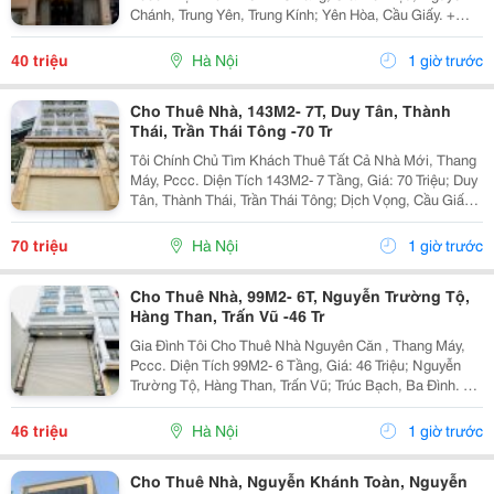
Chánh, Trung Yên, Trung Kính; Yên Hòa, Cầu Giấy. +
Liên Hệ Trực Tiếp Chủ Nhà: 0945471581 + Vỉa Hè Lớn,
Mặt Tiền Rộng,Thoáng. + Vị Trí Gần Ngay Ngã...
40 triệu
Hà Nội
1 giờ trước
Cho Thuê Nhà, 143M2- 7T, Duy Tân, Thành
Thái, Trần Thái Tông -70 Tr
Tôi Chính Chủ Tìm Khách Thuê Tất Cả Nhà Mới, Thang
Máy, Pccc. Diện Tích 143M2- 7 Tầng, Giá: 70 Triệu; Duy
Tân, Thành Thái, Trần Thái Tông; Dịch Vọng, Cầu Giấy.
+ Liên Hệ Trực Tiếp Chủ Nhà: 0988289962 + Vỉa Hè
Lớn, Mặt Tiền Rộng,Thoáng. + Vị Trí Gần...
70 triệu
Hà Nội
1 giờ trước
Cho Thuê Nhà, 99M2- 6T, Nguyễn Trường Tộ,
Hàng Than, Trấn Vũ -46 Tr
Gia Đình Tôi Cho Thuê Nhà Nguyên Căn , Thang Máy,
Pccc. Diện Tích 99M2- 6 Tầng, Giá: 46 Triệu; Nguyễn
Trường Tộ, Hàng Than, Trấn Vũ; Trúc Bạch, Ba Đình. +
Liên Hệ Trực Tiếp Chủ Nhà: 0942854881 + Vỉa Hè Lớn,
Mặt Tiền Rộng,Thoáng. + Vị Trí Gần Ngay...
46 triệu
Hà Nội
1 giờ trước
Cho Thuê Nhà, Nguyễn Khánh Toàn, Nguyễn