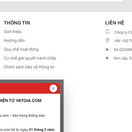
THÔNG TIN
LIÊN HỆ
Giới thiệu
Công ty C
Hướng dẫn
HN: 102 T
➤
Quy chế hoạt động
Số GCNĐKD
➤
Cơ chế giải quyết tranh chấp
Nơi cấp: S
Chính sách bảo vệ thông tin
IỆN TỬ VATGIA.COM
.com – trân trọng thông báo:
gia.com kể từ ngày
31 tháng 3 năm