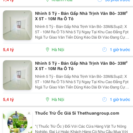
Nhỉnh 5 Tỷ - Bán Gấp Nhà Trịnh Văn Bô- 33M²
X 5T - 10M Ra Ô Tô
Nhỉnh 5 Tỷ - Bán Gấp Nhà Trịnh Văn Bô- 33M&Sup2; X
5T - 10M Ra Ô Tô Nhà 5 Tỷ Ngay Tại Khu Cao Đẳng Fpt
Ngã Tư Giao Văn Tiến Dũng Kéo Dài Đi Vào Đang Cực
Kỳ Đẹp. Căn Này Lại Có 5 Tầng, Gần Ô Tô, Gần Phố Và
Có Thể Vào Ở Ngay. 10M Ra Ô Tô,...
5,4 tỷ
Hà Nội
1 giờ trước
Nhỉnh 5 Tỷ - Bán Gấp Nhà Trịnh Văn Bô- 33M²
X 5T - 10M Ra Ô Tô
Nhỉnh 5 Tỷ - Bán Gấp Nhà Trịnh Văn Bô- 33M&Sup2; X
5T - 10M Ra Ô Tô Nhà 5 Tỷ Ngay Tại Khu Cao Đẳng Fpt
Ngã Tư Giao Văn Tiến Dũng Kéo Dài Đi Vào Đang Cực
Kỳ Đẹp. Căn Này Lại Có 5 Tầng, Gần Ô Tô, Gần Phố Và
Có Thể Vào Ở Ngay. 10M Ra Ô Tô,...
5,4 tỷ
Hà Nội
1 giờ trước
Thuốc Trừ Ốc Giá Sỉ Thethuangroup.com
"( Thuốc Trừ Ốc ) Đối Với Các Cửa Hàng Vật Tư Nông
Nghiệp, Đại Lý Hoặc Khách Hàng Có Nhu Cầu Mua Với