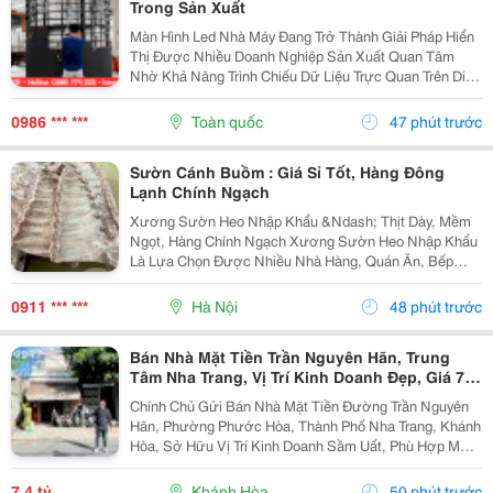
Trong Sản Xuất
Màn Hình Led Nhà Máy Đang Trở Thành Giải Pháp Hiển
Thị Được Nhiều Doanh Nghiệp Sản Xuất Quan Tâm
Nhờ Khả Năng Trình Chiếu Dữ Liệu Trực Quan Trên Diện
Tích Lớn. Không Chỉ Phục Vụ Nhu Cầu Trình Chiếu Hình
Ảnh, Màn Hình Led Còn Có Thể Hỗ Trợ Theo Dõi Và...
0986 *** ***
Toàn quốc
47 phút trước
Sườn Cánh Buồm : Giá Sỉ Tốt, Hàng Đông
Lạnh Chính Ngạch
Xương Sườn Heo Nhập Khẩu &Ndash; Thịt Dày, Mềm
Ngọt, Hàng Chính Ngạch Xương Sườn Heo Nhập Khẩu
Là Lựa Chọn Được Nhiều Nhà Hàng, Quán Ăn, Bếp
Công Nghiệp Và Gia Đình Ưa Chuộng Nhờ Phần Thịt
Dày, Mềm Ngọt, Xương Nhỏ Và Hương Vị Thơm Ngon
0911 *** ***
Hà Nội
48 phút trước
Tự Nhiên ....
Bán Nhà Mặt Tiền Trần Nguyên Hãn, Trung
Tâm Nha Trang, Vị Trí Kinh Doanh Đẹp, Giá 7,4
Tỷ
Chính Chủ Gửi Bán Nhà Mặt Tiền Đường Trần Nguyên
Hãn, Phường Phước Hòa, Thành Phố Nha Trang, Khánh
Hòa, Sở Hữu Vị Trí Kinh Doanh Sầm Uất, Phù Hợp Mở
Cửa Hàng, Văn Phòng, Showroom Hoặc Đầu Tư Cho
Thuê Lâu Dài. Thông Tin Chi Tiết. - Địa Chỉ: Số...
7,4 tỷ
Khánh Hòa
50 phút trước