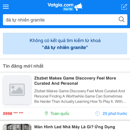
Không có kết quả tìm kiếm từ khoá
"đá tự nhiên granite"
Tin đăng mới nhất
Zbzbet Makes Game Discovery Feel More
Curated And Personal
Zbzbet Makes Game Discovery Feel More Curated And
Personal Finding A Worthwhile Game Can Sometimes
Be Harder Than Actually Learning How To Play It. With
Countless Genres, Studios, Updates, And Community
Recommendations Appearing Across Connected...
0998 *** ***
Toàn quốc
25 phút trước
Màn Hình Led Nhà Máy Là Gì? Ứng Dụng