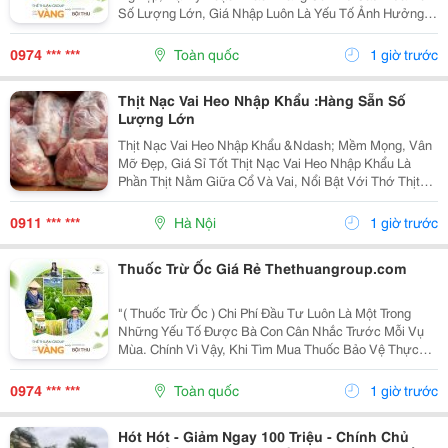
Số Lượng Lớn, Giá Nhập Luôn Là Yếu Tố Ảnh Hưởng
Trực Tiếp Đến Hiệu Quả Kinh Doanh. Tuy Nhiên, Một
Nguồn Hàng Tốt Không Chỉ Dừng Lại Ở Mức Giá
0974 *** ***
Toàn quốc
1 giờ trước
Cạnh...
Thịt Nạc Vai Heo Nhập Khẩu :Hàng Sẵn Số
Lượng Lớn
Thịt Nạc Vai Heo Nhập Khẩu &Ndash; Mềm Mọng, Vân
Mỡ Đẹp, Giá Sỉ Tốt Thịt Nạc Vai Heo Nhập Khẩu Là
Phần Thịt Nằm Giữa Cổ Và Vai, Nổi Bật Với Thớ Thịt
Săn Chắc, Tỷ Lệ Nạc Cao Và Các Vân Mỡ Mảnh Phân
Bố Tự Nhiên . Sự Kết Hợp Hài Hòa Giữa Nạc Và Mỡ...
0911 *** ***
Hà Nội
1 giờ trước
Thuốc Trừ Ốc Giá Rẻ Thethuangroup.com
"( Thuốc Trừ Ốc ) Chi Phí Đầu Tư Luôn Là Một Trong
Những Yếu Tố Được Bà Con Cân Nhắc Trước Mỗi Vụ
Mùa. Chính Vì Vậy, Khi Tìm Mua Thuốc Bảo Vệ Thực
Vật, Nhiều Người Thường Ưu Tiên Những Sản Phẩm
Có Mức Giá Hợp Lý Để Tiết Kiệm Ngân Sách. Tuy
0974 *** ***
Toàn quốc
1 giờ trước
Nhiên, Giá...
Hót Hót - Giảm Ngay 100 Triệu - Chính Chủ