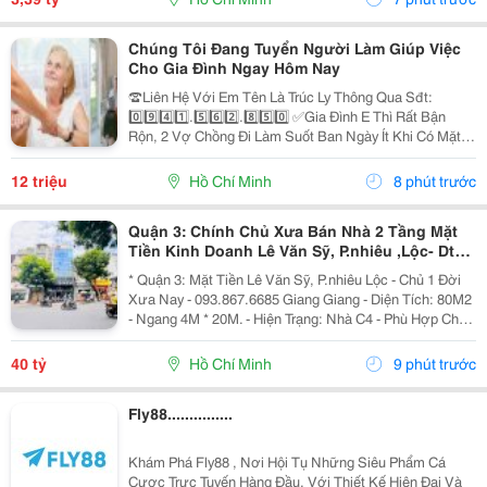
Chúng Tôi Đang Tuyển Người Làm Giúp Việc
Cho Gia Đình Ngay Hôm Nay
☎️Liên Hệ Với Em Tên Là Trúc Ly Thông Qua Sđt:
0️⃣9️⃣4️⃣1️⃣.5️⃣6️⃣2️⃣.8️⃣5️⃣0️⃣ ✅Gia Đình E Thì Rất Bận
Rộn, 2 Vợ Chồng Đi Làm Suốt Ban Ngày Ít Khi Có Mặt Ở
Nhà. Nhưng Nhà Lại Có 1 Bà Cụ Đau Yếu Và 1 Bé Nhỏ
Năm Nay Đã Gần 2 Tuổi Vì Vậy Để Có Thể An...
12 triệu
Hồ Chí Minh
8 phút trước
Quận 3: Chính Chủ Xưa Bán Nhà 2 Tầng Mặt
Tiền Kinh Doanh Lê Văn Sỹ, P.nhiêu ,Lộc- Dt
80M2 Ngang 4M*20M Sh Vuông Vức- Phù Hợp
* Quận 3: Mặt Tiền Lê Văn Sỹ, P.nhiêu Lộc - Chủ 1 Đời
Khách Xây Mới
Xưa Nay - 093.867.6685 Giang Giang - Diện Tích: 80M2
- Ngang 4M * 20M. - Hiện Trạng: Nhà C4 - Phù Hợp Chủ
Mới Xây Theo Công Năng. - Sổ Hồng Vuông Đẹp. - Chủ
Chào: 40T. * Giang Giang:...
40 tỷ
Hồ Chí Minh
9 phút trước
Fly88...............
Khám Phá Fly88 , Nơi Hội Tụ Những Siêu Phẩm Cá
Cược Trực Tuyến Hàng Đầu. Với Thiết Kế Hiện Đại Và