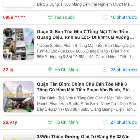
Dễ Sử Dụng, Fly88 Mang Đến Trải Nghiệm Mượt Mà Dù
Bạn Chơi Trên Điện Thoại Hay Máy Tính. Điểm Tựa
Niềm Tin Của Người Chơi Nằm Ở Hệ Thống Thanh
0986 *** ***
Toàn quốc
10 phút trước
Toán Rõ...
Quận 3: Bán Tòa Nhà 7 Tầng Mặt Tiền Trần
Quang Diệu, P.nhiêu Lộc- Dt 6M*10M Vuông
Đẹp- Nhà 2 Mt Thoáng- Chính Chủ Chào Giá
* Quận 3: Siêu Phẩm 9 Tầng Mặt Tiền Trần Quang Diệu,
Chỉ 32T
P.nhiêu Lộc - 093.867.6685 Giang Giang - Diện Tích:
55M2 - Ngang 5,8M * 9,5M. - Kết Cấu: 1 Hầm - Trệt - 1
Lửng - 5 Tầng - Sân Thượng - Thang Máy. + Tầng Hầm:
Kinh Doanh Giặt Sấy. + Tầng Trệt -...
32 tỷ
Hồ Chí Minh
23 phút trước
Quận Tân Bình: Chính Chủ Bán Tòa Nhà 8
Tầng Có Hầm Mặt Tiền Phạm Văn Bạch, P.tân
Sơn- View Trực Diện Ngắm Máy Bay Đỉnh- Dt
* Tân Bình - Toà Nhà 8 Tầng Căn Góc 2 Mặt Tiền Kinh
Doanh Phạm Văn Bạch, P.tân Sơn - View Trực Diện Sân
Bay Siêu Đỉnh - 093.867.6685 Giang Giang - Diện Tích:
88,4M2 - Ngang 7,5M * 21M. - Kết Cấu: 1 Hầm - 1 Lửng -
6 Tầng - Sân Thượng - Thang Máy...
26,9 tỷ
Hồ Chí Minh
27 phút trước
33Win Thiên Đường Giải Trí Đăng Ký 33Win