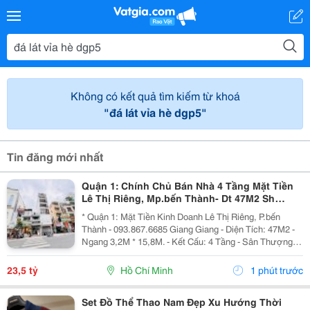
Không có kết quả tìm kiếm từ khoá
"đá lát vỉa hè dgp5"
Tin đăng mới nhất
Quận 1: Chính Chủ Bán Nhà 4 Tầng Mặt Tiền
Lê Thị Riêng, Mp.bến Thành- Dt 47M2 Sh
Vuông Đẹp- Đang Cho Nhà Hàng Hàn Kd Dòng
* Quận 1: Mặt Tiền Kinh Doanh Lê Thị Riêng, P.bến
Tiền
Thành - 093.867.6685 Giang Giang - Diện Tích: 47M2 -
Ngang 3,2M * 15,8M. - Kết Cấu: 4 Tầng - Sân Thượng. -
Sẵn Dòng Tiền Đều Hiện Đang Cho Nhà Hàn Hàn Quốc
Thuê. - Sổ Hồng Vuông Vức - Hoàn Công...
23,5 tỷ
Hồ Chí Minh
1 phút trước
Set Đồ Thể Thao Nam Đẹp Xu Hướng Thời