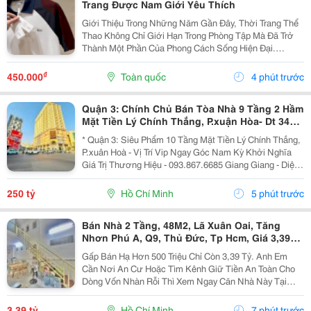
Trang Được Nam Giới Yêu Thích
Giới Thiệu Trong Những Năm Gần Đây, Thời Trang Thể
Thao Không Chỉ Giới Hạn Trong Phòng Tập Mà Đã Trở
Thành Một Phần Của Phong Cách Sống Hiện Đại.
Những Mẫu Set Đồ Thể Thao Nam Đẹp Được Nhiều
Nam Giới Lựa Chọn Bởi Sự Kết Hợp Hài Hòa Giữa Tính
₫
450.000
Toàn quốc
4 phút trước
Thẩm...
Quận 3: Chính Chủ Bán Tòa Nhà 9 Tầng 2 Hầm
Mặt Tiền Lý Chính Thắng, P.xuận Hòa- Dt 34M2
Ngang 9,3M*47M- Đang Khai Thác Vp Cty- Vị
* Quận 3: Siêu Phẩm 10 Tầng Mặt Tiền Lý Chính Thắng,
Trí Siêu
P.xuân Hoà - Vị Trí Vip Ngay Góc Nam Kỳ Khởi Nghĩa
Giá Trị Thương Hiệu - 093.867.6685 Giang Giang - Diện
Tích: 333,3M2 - Ngang 4,1M Nở Hậu 9,3M * 47M. - Kết
Cấu: 2 Hầm - 8 Tầng - Sân Thượng -...
250 tỷ
Hồ Chí Minh
5 phút trước
Bán Nhà 2 Tầng, 48M2, Lã Xuân Oai, Tăng
Nhơn Phú A, Q9, Thủ Đức, Tp Hcm, Giá 3,39
Tỷ.
Gấp Bán Hạ Hơn 500 Triệu Chỉ Còn 3,39 Tỷ. Anh Em
Cần Nơi An Cư Hoặc Tìm Kênh Giữ Tiền An Toàn Cho
Dòng Vốn Nhàn Rỗi Thì Xem Ngay Căn Nhà Này Tại
Đường Lã Xuân Oai, Phường Tăng Nhơn Phú A, Quận
9. Tp Hcm. Diện Tích Đất 48M2, Kích Thước 3.7M X...
3,39 tỷ
Hồ Chí Minh
7 phút trước